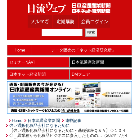
Home
データ販売の「ネット経済研究所」
セミナーNAVI
日本流通産業新聞
日本ネット経済新聞
DMフェア
Home
日本流通産業新聞
連載記事
強い通販化粧品会社になるために
【強い通販化粧品会社になるために～基礎講座Ｑ＆Ａ】◇１０４
◇ 異業種から化粧品ビジネスに参入したものの…（2024年7月4