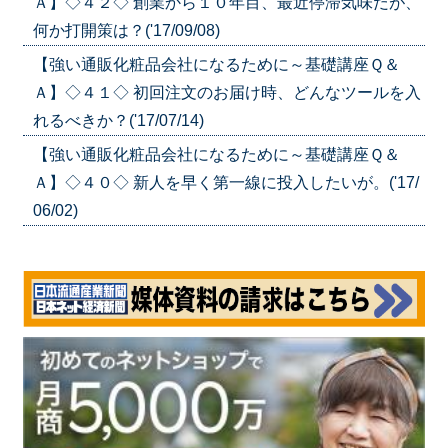
Ａ】◇４２◇ 創業から１０年目、最近停滞気味だが、
何か打開策は？('17/09/08)
【強い通販化粧品会社になるために～基礎講座Ｑ＆
Ａ】◇４１◇ 初回注文のお届け時、どんなツールを入
れるべきか？('17/07/14)
【強い通販化粧品会社になるために～基礎講座Ｑ＆
Ａ】◇４０◇ 新人を早く第一線に投入したいが。('17/
06/02)