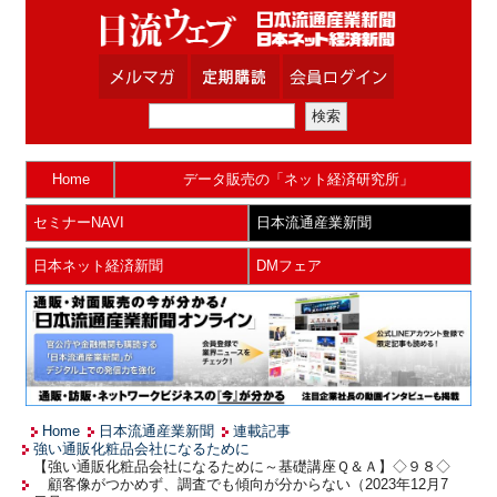
Home
データ販売の「ネット経済研究所」
セミナーNAVI
日本流通産業新聞
日本ネット経済新聞
DMフェア
Home
日本流通産業新聞
連載記事
強い通販化粧品会社になるために
【強い通販化粧品会社になるために～基礎講座Ｑ＆Ａ】◇９８◇
顧客像がつかめず、調査でも傾向が分からない（2023年12月7