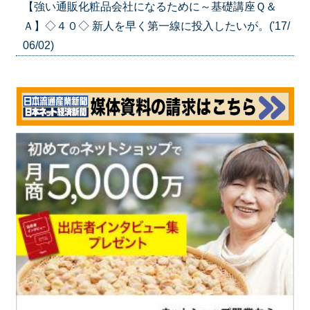
【強い通販化粧品会社になるために～基礎講座Ｑ＆
Ａ】◇４０◇ 新人を早く第一線に投入したいが。('17/
06/02)