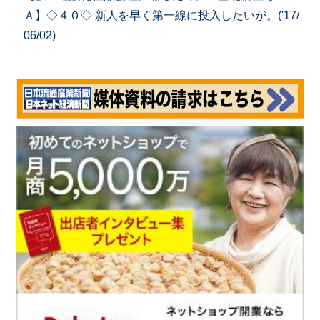
Ａ】◇４０◇ 新人を早く第一線に投入したいが。('17/
06/02)