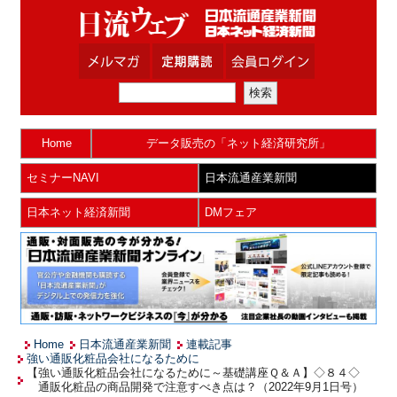
Home
データ販売の「ネット経済研究所」
セミナーNAVI
日本流通産業新聞
日本ネット経済新聞
DMフェア
Home
日本流通産業新聞
連載記事
強い通販化粧品会社になるために
【強い通販化粧品会社になるために～基礎講座Ｑ＆Ａ】◇８４◇
通販化粧品の商品開発で注意すべき点は？（2022年9月1日号）