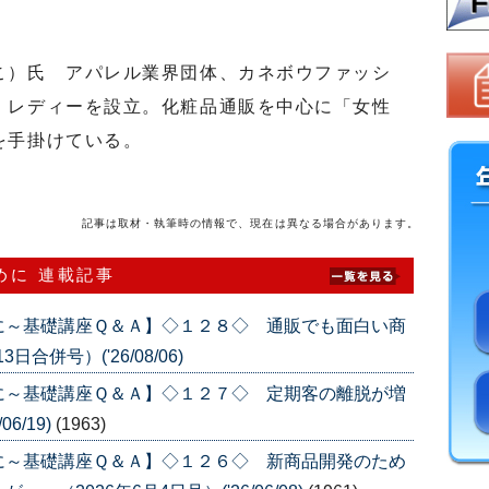
）氏 アパレル業界団体、カネボウファッシ
・レディーを設立。化粧品通販を中心に「女性
を手掛けている。
記事は取材・執筆時の情報で、現在は異なる場合があります。
めに 連載記事
に～基礎講座Ｑ＆Ａ】◇１２８◇ 通販でも面白い商
合併号）('26/08/06)
に～基礎講座Ｑ＆Ａ】◇１２７◇ 定期客の離脱が増
6/19)
(1963)
に～基礎講座Ｑ＆Ａ】◇１２６◇ 新商品開発のため