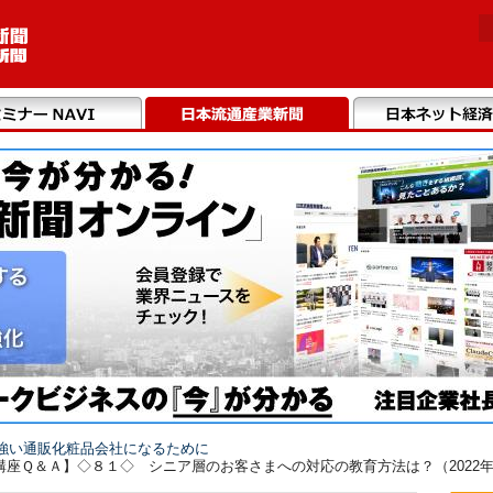
強い通販化粧品会社になるために
座Ｑ＆Ａ】◇８１◇ シニア層のお客さまへの対応の教育方法は？（2022年