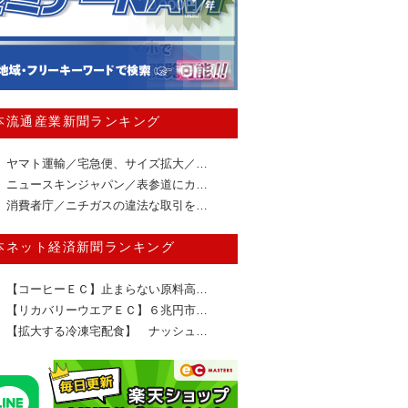
本流通産業新聞ランキング
ヤマト運輸／宅急便、サイズ拡大／…
ニュースキンジャパン／表参道にカ…
消費者庁／ニチガスの違法な取引を…
本ネット経済新聞ランキング
【コーヒーＥＣ】止まらない原料高…
【リカバリーウエアＥＣ】６兆円市…
【拡大する冷凍宅配食】 ナッシュ…