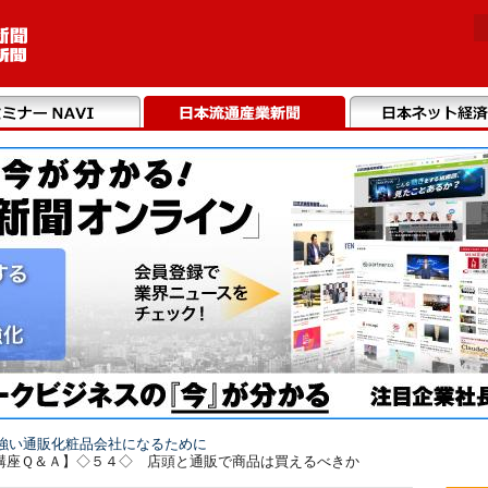
強い通販化粧品会社になるために
講座Ｑ＆Ａ】◇５４◇ 店頭と通販で商品は買えるべきか