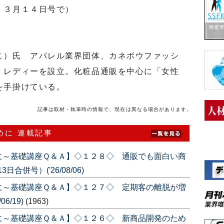
」３月１４日号で）
）氏 アパレル業界団体、カネボウファッシ
・レディーを設立。化粧品通販を中心に「女性
を手掛けている。
記事は取材・執筆時の情報で、現在は異なる場合があります。
めに 連載記事
に～基礎講座Ｑ＆Ａ】◇１２８◇ 通販でも面白い商
合併号）('26/08/06)
に～基礎講座Ｑ＆Ａ】◇１２７◇ 定期客の離脱が増
6/19)
(1963)
に～基礎講座Ｑ＆Ａ】◇１２６◇ 新商品開発のため