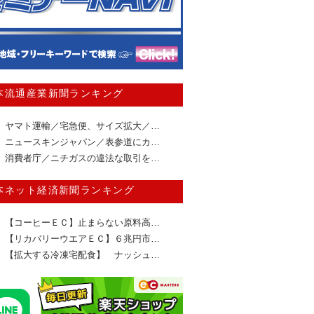
本流通産業新聞ランキング
ヤマト運輸／宅急便、サイズ拡大／…
ニュースキンジャパン／表参道にカ…
消費者庁／ニチガスの違法な取引を…
本ネット経済新聞ランキング
【コーヒーＥＣ】止まらない原料高…
【リカバリーウエアＥＣ】６兆円市…
【拡大する冷凍宅配食】 ナッシュ…