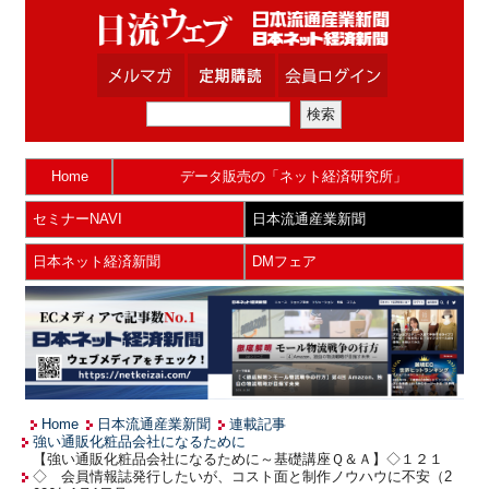
Home
データ販売の「ネット経済研究所」
セミナーNAVI
日本流通産業新聞
日本ネット経済新聞
DMフェア
Home
日本流通産業新聞
連載記事
強い通販化粧品会社になるために
【強い通販化粧品会社になるために～基礎講座Ｑ＆Ａ】◇１２１
◇ 会員情報誌発行したいが、コスト面と制作ノウハウに不安（2