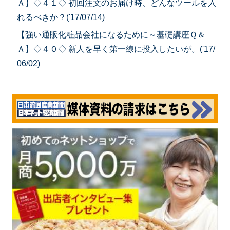
Ａ】◇４１◇ 初回注文のお届け時、どんなツールを入
れるべきか？('17/07/14)
【強い通販化粧品会社になるために～基礎講座Ｑ＆
Ａ】◇４０◇ 新人を早く第一線に投入したいが。('17/
06/02)