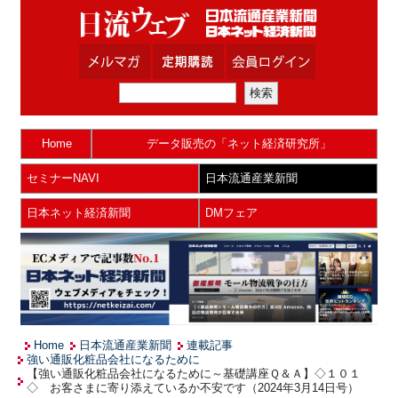
Home
データ販売の「ネット経済研究所」
セミナーNAVI
日本流通産業新聞
日本ネット経済新聞
DMフェア
Home
日本流通産業新聞
連載記事
強い通販化粧品会社になるために
【強い通販化粧品会社になるために～基礎講座Ｑ＆Ａ】◇１０１
◇ お客さまに寄り添えているか不安です（2024年3月14日号）