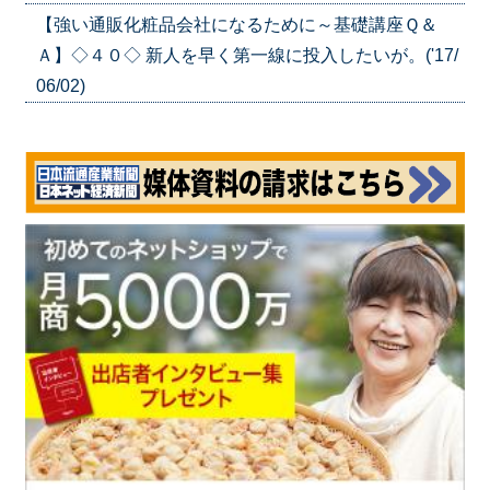
【強い通販化粧品会社になるために～基礎講座Ｑ＆
Ａ】◇４０◇ 新人を早く第一線に投入したいが。('17/
06/02)