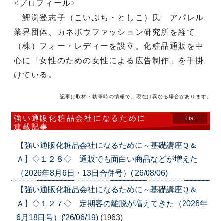
<プロフィール>
鯉渕登志子（こいぶち・としこ）氏 アパレル
業界団体、カネボウファッション研究所を経て
（株）フォー・レディーを設立。化粧品通販を中
心に「女性のための女性による広告制作」を手掛
けている。
記事は取材・執筆時の情報で、現在は異なる場合があります。
強い通販化粧品会社になるために
List
連載記事
【強い通販化粧品会社になるために～基礎講座Ｑ＆
Ａ】◇１２８◇ 通販でも面白い商品などが増えた
（2026年8月6日・13日合併号）('26/08/06)
【強い通販化粧品会社になるために～基礎講座Ｑ＆
Ａ】◇１２７◇ 定期客の離脱が増えてきた（2026年
6月18日号）('26/06/19)
(1963)