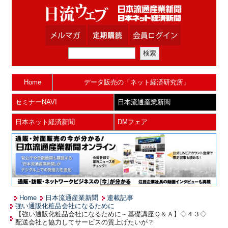
Home
データ販売の「ネット経済研究所」
セミナーNAVI
日本流通産業新聞
日本ネット経済新聞
DMフェア
Home
日本流通産業新聞
連載記事
強い通販化粧品会社になるために
【強い通販化粧品会社になるために～基礎講座Ｑ＆Ａ】◇４３◇
配送会社と協力してサービスの質上げたいが？