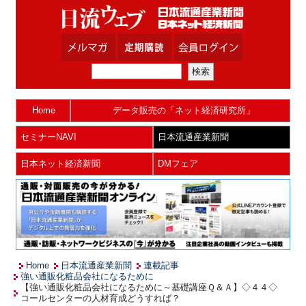
Home
データ販売の「ネット経済研究所」
セミナーNAVI
日本流通産業新聞
日本ネット経済新聞
DMフェア
Home
日本流通産業新聞
連載記事
強い通販化粧品会社になるために
【強い通販化粧品会社になるために～基礎講座Ｑ＆Ａ】◇４４◇
コールセンターの人材育成どうすれば？