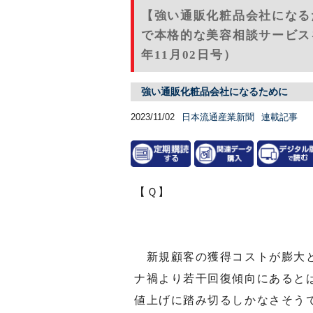
【強い通販化粧品会社になる
で本格的な美容相談サービス
年11月02日号）
強い通販化粧品会社になるために
2023/11/02
日本流通産業新聞
連載記事
【Ｑ】
新規顧客の獲得コストが膨大と
ナ禍より若干回復傾向にあると
値上げに踏み切るしかなさそう