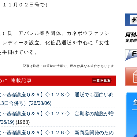
」１１月０２日号で）
）氏 アパレル業界団体、カネボウファッシ
・レディーを設立。化粧品通販を中心に「女性
を手掛けている。
記事は取材・執筆時の情報で、現在は異なる場合があります。
めに 連載記事
に～基礎講座Ｑ＆Ａ】◇１２８◇ 通販でも面白い商
合併号）('26/08/06)
に～基礎講座Ｑ＆Ａ】◇１２７◇ 定期客の離脱が増
6/19)
(1963)
に～基礎講座Ｑ＆Ａ】◇１２６◇ 新商品開発のため