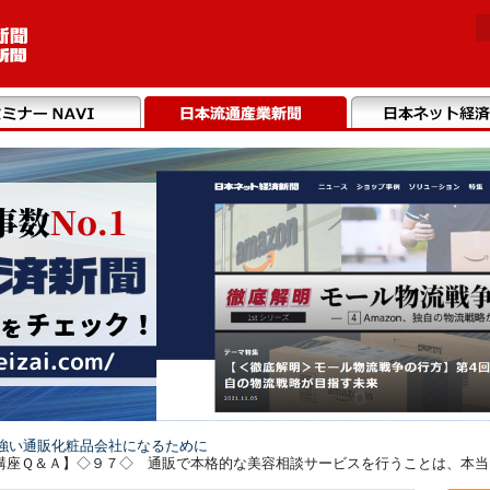
強い通販化粧品会社になるために
座Ｑ＆Ａ】◇９７◇ 通販で本格的な美容相談サービスを行うことは、本当にで