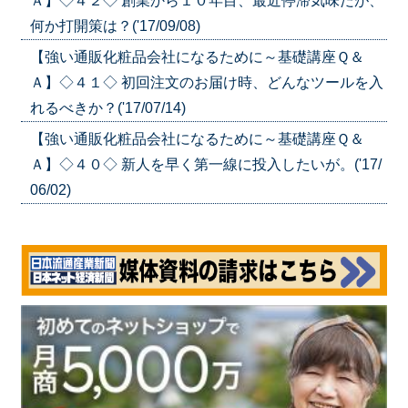
Ａ】◇４２◇ 創業から１０年目、最近停滞気味だが、
何か打開策は？('17/09/08)
【強い通販化粧品会社になるために～基礎講座Ｑ＆
Ａ】◇４１◇ 初回注文のお届け時、どんなツールを入
れるべきか？('17/07/14)
【強い通販化粧品会社になるために～基礎講座Ｑ＆
Ａ】◇４０◇ 新人を早く第一線に投入したいが。('17/
06/02)