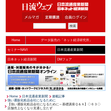
Home
データ販売の「ネット経済研究所」
セミナーNAVI
日本流通産業新聞
日本ネット経済新聞
DMフェア
Home
日本流通産業新聞
連載記事
強い通販化粧品会社になるために
【強い通販化粧品会社になるために～基礎講座Ｑ＆Ａ】◇６３◇
店舗売上なくなり見通し立たず