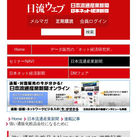
Home
データ販売の「ネット経済研究所」
セミナーNAVI
日本流通産業新聞
日本ネット経済新聞
DMフェア
Home
日本流通産業新聞
連載記事
強い通販化粧品会社になるために