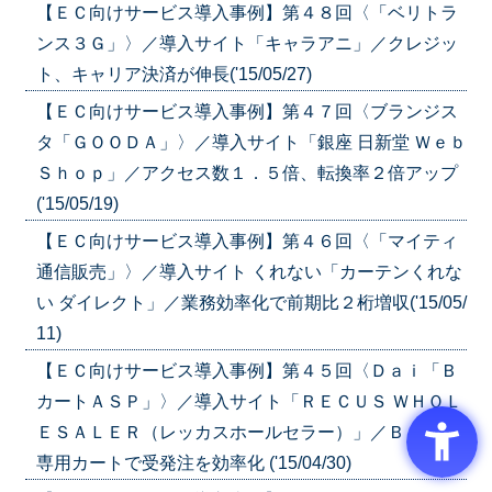
【ＥＣ向けサービス導入事例】第４８回〈「ベリトラ
ンス３Ｇ」〉／導入サイト「キャラアニ」／クレジッ
ト、キャリア決済が伸長('15/05/27)
【ＥＣ向けサービス導入事例】第４７回〈ブランジス
タ「ＧＯＯＤＡ」〉／導入サイト「銀座 日新堂 Ｗｅｂ
Ｓｈｏｐ」／アクセス数１．５倍、転換率２倍アップ
('15/05/19)
【ＥＣ向けサービス導入事例】第４６回〈「マイティ
通信販売」〉／導入サイト くれない「カーテンくれな
い ダイレクト」／業務効率化で前期比２桁増収('15/05/
11)
【ＥＣ向けサービス導入事例】第４５回〈Ｄａｉ「Ｂ
カートＡＳＰ」〉／導入サイト「ＲＥＣＵＳ ＷＨＯＬ
ＥＳＡＬＥＲ（レッカスホールセラー）」／ＢｔｏＢ
専用カートで受発注を効率化 ('15/04/30)