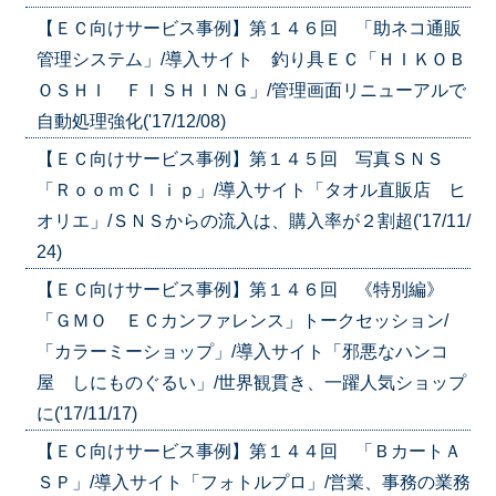
【ＥＣ向けサービス事例】第１４６回 「助ネコ通販
管理システム」/導入サイト 釣り具ＥＣ「ＨＩＫＯＢ
ＯＳＨＩ ＦＩＳＨＩＮＧ」/管理画面リニューアルで
自動処理強化('17/12/08)
【ＥＣ向けサービス事例】第１４５回 写真ＳＮＳ
「ＲｏｏｍＣｌｉｐ」/導入サイト「タオル直販店 ヒ
オリエ」/ＳＮＳからの流入は、購入率が２割超('17/11/
24)
【ＥＣ向けサービス事例】第１４６回 《特別編》
「ＧＭＯ ＥＣカンファレンス」トークセッション/
「カラーミーショップ」/導入サイト「邪悪なハンコ
屋 しにものぐるい」/世界観貫き、一躍人気ショップ
に('17/11/17)
【ＥＣ向けサービス事例】第１４４回 「ＢカートＡ
ＳＰ」/導入サイト「フォトルプロ」/営業、事務の業務