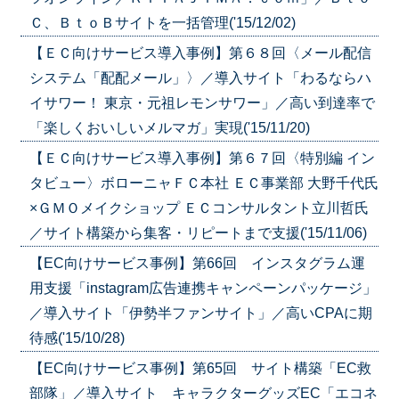
Ｃ、ＢｔｏＢサイトを一括管理('15/12/02)
【ＥＣ向けサービス導入事例】第６８回〈メール配信
システム「配配メール」〉／導入サイト「わるならハ
イサワー！ 東京・元祖レモンサワー」／高い到達率で
「楽しくおいしいメルマガ」実現('15/11/20)
【ＥＣ向けサービス導入事例】第６７回〈特別編 イン
タビュー〉ボローニャＦＣ本社 ＥＣ事業部 大野千代氏
×ＧＭＯメイクショップ ＥＣコンサルタント立川哲氏
／サイト構築から集客・リピートまで支援('15/11/06)
【EC向けサービス事例】第66回 インスタグラム運
用支援「instagram広告連携キャンペーンパッケージ」
／導入サイト「伊勢半ファンサイト」／高いCPAに期
待感('15/10/28)
【EC向けサービス事例】第65回 サイト構築「EC救
部隊」／導入サイト キャラクターグッズEC「エコネ