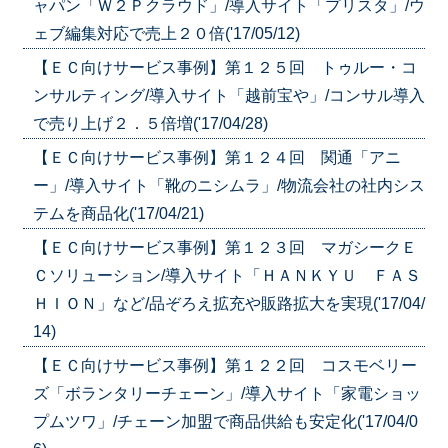
ャパン「Ｗ２Ｐクラウド」/導入サイト「プリスタ」/ウ
ェブ編集対応で売上２０倍('17/05/12)
【ＥＣ向けサービス事例】第１２５回 トゥルー・コ
ンサルティング/導入サイト「越前宝や」/コンサル導入
で売り上げ２．５倍増('17/04/28)
【ＥＣ向けサービス事例】第１２４回 関通「アニ
ー」/導入サイト「靴のニシムラ」/物流会社の社内シス
テムを商品化('17/04/21)
【ＥＣ向けサービス事例】第１２３回 マガシークＥ
Ｃソリューション/導入サイト「ＨＡＮＫＹＵ ＦＡＳ
ＨＩＯＮ」など/品ぞろえ拡充や販路拡大を実現('17/04/
14)
【ＥＣ向けサービス事例】第１２２回 コスモベリー
ズ「ボランタリーチェーン」/導入サイト「家電ショッ
プムツワ」/チェーン加盟で商品供給も安定化('17/04/0