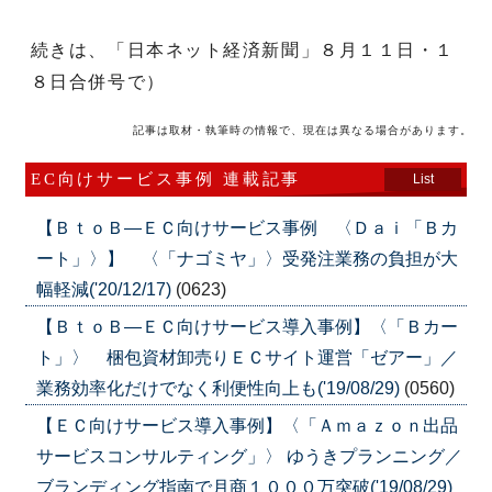
続きは、「日本ネット経済新聞」８月１１日・１
８日合併号で）
記事は取材・執筆時の情報で、現在は異なる場合があります。
EC向けサービス事例 連載記事
List
【ＢｔｏＢ―ＥＣ向けサービス事例 〈Ｄａｉ「Ｂカ
ート」〉】 〈「ナゴミヤ」〉受発注業務の負担が大
幅軽減('20/12/17)
(0623)
【ＢｔｏＢ―ＥＣ向けサービス導入事例】〈「Ｂカー
ト」〉 梱包資材卸売りＥＣサイト運営「ゼアー」／
業務効率化だけでなく利便性向上も('19/08/29)
(0560)
【ＥＣ向けサービス導入事例】〈「Ａｍａｚｏｎ出品
サービスコンサルティング」〉 ゆうきプランニング／
ブランディング指南で月商１０００万突破('19/08/29)