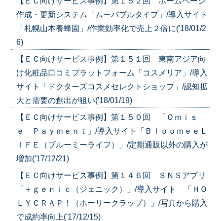
【ＥＣ向けサービス事例】第１５２回 ホームページ
作成・更新システム「ムーバブルタイプ」/導入サイト
「札幌山本養蜂園」/作業効率化で売上２倍に('18/01/2
6)
【ＥＣ向けサービス事例】第１５１回 東南アジア向
け化粧品口コミプラットフォーム「コスメリア」/導入
サイト「ドクターズコスメセレクトショップ」/認知拡
大と需要の創出が狙い('18/01/19)
【ＥＣ向けサービス事例】第１５０回 「Ｏｍｉｓ
ｅ Ｐａｙｍｅｎｔ」/導入サイト「ＢｌｏｏｍｅｅＬ
ＩＦＥ（ブルーミーライフ）」/定期通販以外の購入が
増加('17/12/21)
【ＥＣ向けサービス事例】第１４６回 ＳＮＳアプリ
「＋ｇｅｎｉｃ（ジェニック）」/導入サイト 「ＨＯ
ＬＹＣＲＡＰ！（ホーリークラップ）」/写真から購入
で成約率向上('17/12/15)