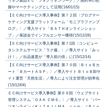
リネン製品ＥＣ「フォグリネンワーク」／開封率の把
握やマーケティングとして活用('16/01/15)
【ＥＣ向けサービス導入事例】第７２回〈ブログマー
ケティング支援プラットフォーム「モニプラファンブ
ログ」〉／導入サイト「ＢＡＴＨオンラインショッ
プ」／座談会でインフルエンサー獲得('15/12/28)
【ＥＣ向けサービス導入事例】第７1回〈コンピュー
タシステムサービス「ラク撮」〉／導入サイト「みっ
け！」／出品速度が「導入前の倍」に('15/12/14)
【ＥＣ向けサービス導入事例】第７０回〈ＢｔｏＢカ
ート「ＢカートＡＳＰ」〉／導入サイト ＢｔｏＢ卸サ
イト運営「天然生活」／導入により注文管理が効率化
('15/12/04)
ＥＣ向けサービス導入事例】第６９回〈ウェブサイト
管理システム「ＯＡＫ ＣＭＳ」〉／導入サイト「パー
ツオンライン／ＫＩＴＡＪＩＭＡ．ｃｏｍ」／Ｂｔｏ