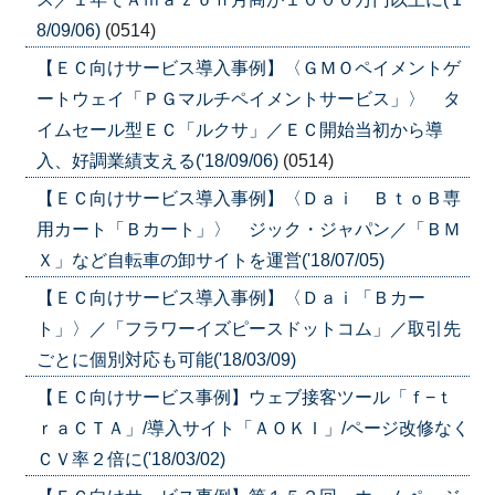
8/09/06)
(0514)
【ＥＣ向けサービス導入事例】〈ＧＭＯペイメントゲ
ートウェイ「ＰＧマルチペイメントサービス」〉 タ
イムセール型ＥＣ「ルクサ」／ＥＣ開始当初から導
入、好調業績支える('18/09/06)
(0514)
【ＥＣ向けサービス導入事例】〈Ｄａｉ ＢｔｏＢ専
用カート「Ｂカート」〉 ジック・ジャパン／「ＢＭ
Ｘ」など自転車の卸サイトを運営('18/07/05)
【ＥＣ向けサービス導入事例】〈Ｄａｉ「Ｂカー
ト」〉／「フラワーイズピースドットコム」／取引先
ごとに個別対応も可能('18/03/09)
【ＥＣ向けサービス事例】ウェブ接客ツール「ｆ−ｔ
ｒａＣＴＡ」/導入サイト「ＡＯＫＩ」/ページ改修なく
ＣＶ率２倍に('18/03/02)