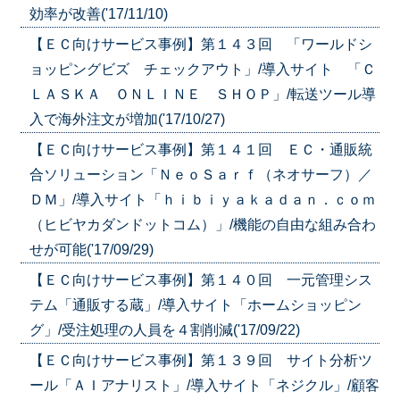
効率が改善('17/11/10)
【ＥＣ向けサービス事例】第１４３回 「ワールドシ
ョッピングビズ チェックアウト」/導入サイト 「Ｃ
ＬＡＳＫＡ ＯＮＬＩＮＥ ＳＨＯＰ」/転送ツール導
入で海外注文が増加('17/10/27)
【ＥＣ向けサービス事例】第１４１回 ＥＣ・通販統
合ソリューション「ＮｅｏＳａｒｆ（ネオサーフ）／
ＤＭ」/導入サイト「ｈｉｂｉｙａｋａｄａｎ．ｃｏｍ
（ヒビヤカダンドットコム）」/機能の自由な組み合わ
せが可能('17/09/29)
【ＥＣ向けサービス事例】第１４０回 一元管理シス
テム「通販する蔵」/導入サイト「ホームショッピン
グ」/受注処理の人員を４割削減('17/09/22)
【ＥＣ向けサービス事例】第１３９回 サイト分析ツ
ール「ＡＩアナリスト」/導入サイト「ネジクル」/顧客