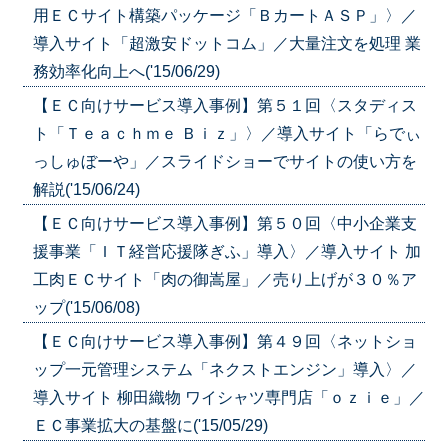
用ＥＣサイト構築パッケージ「ＢカートＡＳＰ」〉／
導入サイト「超激安ドットコム」／大量注文を処理 業
務効率化向上へ('15/06/29)
【ＥＣ向けサービス導入事例】第５１回〈スタディス
ト「Ｔｅａｃｈｍｅ Ｂｉｚ」〉／導入サイト「らでぃ
っしゅぼーや」／スライドショーでサイトの使い方を
解説('15/06/24)
【ＥＣ向けサービス導入事例】第５０回〈中小企業支
援事業「ＩＴ経営応援隊ぎふ」導入〉／導入サイト 加
工肉ＥＣサイト「肉の御嵩屋」／売り上げが３０％ア
ップ('15/06/08)
【ＥＣ向けサービス導入事例】第４９回〈ネットショ
ップ一元管理システム「ネクストエンジン」導入〉／
導入サイト 柳田織物 ワイシャツ専門店「ｏｚｉｅ」／
ＥＣ事業拡大の基盤に('15/05/29)