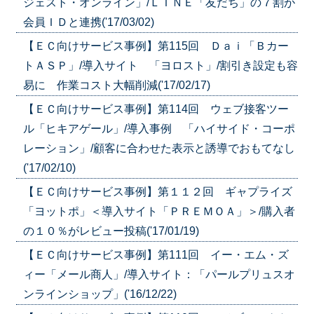
ジェスト・オンライン」/ＬＩＮＥ「友だち」の７割が
会員ＩＤと連携('17/03/02)
【ＥＣ向けサービス事例】第115回 Ｄａｉ「Ｂカー
トＡＳＰ」/導入サイト 「ヨロスト」/割引き設定も容
易に 作業コスト大幅削減('17/02/17)
【ＥＣ向けサービス事例】第114回 ウェブ接客ツー
ル「ヒキアゲール」/導入事例 「ハイサイド・コーポ
レーション」/顧客に合わせた表示と誘導でおもてなし
('17/02/10)
【ＥＣ向けサービス事例】第１１２回 ギャプライズ
「ヨットポ」＜導入サイト「ＰＲＥＭＯＡ」＞/購入者
の１０％がレビュー投稿('17/01/19)
【ＥＣ向けサービス事例】第111回 イー・エム・ズ
ィー「メール商人」/導入サイト：「パールプリュスオ
ンラインショップ」('16/12/22)