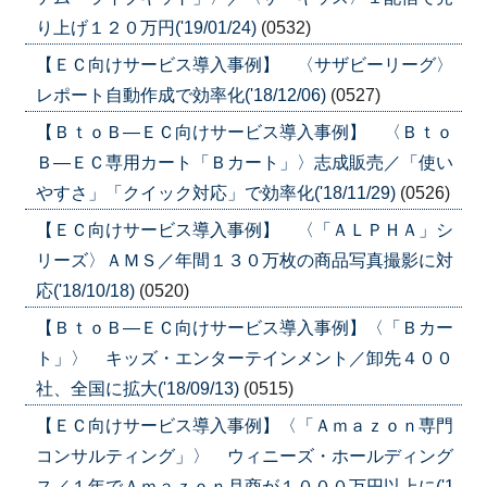
り上げ１２０万円('19/01/24)
(0532)
【ＥＣ向けサービス導入事例】 〈サザビーリーグ〉
レポート自動作成で効率化('18/12/06)
(0527)
【ＢｔｏＢ―ＥＣ向けサービス導入事例】 〈Ｂｔｏ
Ｂ―ＥＣ専用カート「Ｂカート」〉志成販売／「使い
やすさ」「クイック対応」で効率化('18/11/29)
(0526)
【ＥＣ向けサービス導入事例】 〈「ＡＬＰＨＡ」シ
リーズ〉ＡＭＳ／年間１３０万枚の商品写真撮影に対
応('18/10/18)
(0520)
【ＢｔｏＢ―ＥＣ向けサービス導入事例】〈「Ｂカー
ト」〉 キッズ・エンターテインメント／卸先４００
社、全国に拡大('18/09/13)
(0515)
【ＥＣ向けサービス導入事例】〈「Ａｍａｚｏｎ専門
コンサルティング」〉 ウィニーズ・ホールディング
ス／１年でＡｍａｚｏｎ月商が１０００万円以上に('1