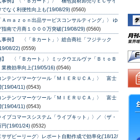
入事例】〈「Ｂカート」〉 梱包資材卸売りＥＣサイ
く利便性向上も('19/08/29)
(0560)
「Ａｍａｚｏｎ出品サービスコンサルティング」〉 ゆ
で月商１０００万突破('19/08/29)
(0560)
入事例】 〈「Ｂカート」〉総合商社「フジテック
08/22)
(0559)
例】 〈「Ｂカート」〉ミックウエルヴァ「ＢｔｏＢ
率向上('19/05/16)
(0546)
コンテンツマーケツール「ＭＩＥＲＵＣＡ」〉 富士
/04/11)
(0543)
コンテンツマーケツール「ＭＩＥＲＵＣＡ」〉 富士
/04/11)
(0543)
ライブコマースシステム「ライブキット」〉／〈ザ・
9/01/24)
(0532)
ザビーリーグ〉レポート自動作成で効率化('18/12/