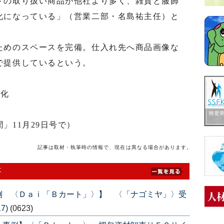
トの取り扱い商品が他社より多く、雑貨と服飾
化になっている」（営業二部・名島祐主任）と
めのスペースを完備。仕入れ先へ商品画像な
で提供しているという。
極化
」11月29日号で）
記事は取材・執筆時の情報で、現在は異なる場合があります。
事
例 〈Ｄａｉ「Ｂカート」〉】 〈「ナゴミヤ」〉受
7)
(0623)