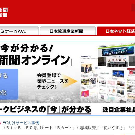
EC向けサービス事例
 〈ＢｔｏＢ―ＥＣ専用カート「Ｂカート」〉志成販売／「使いやすさ」「ク