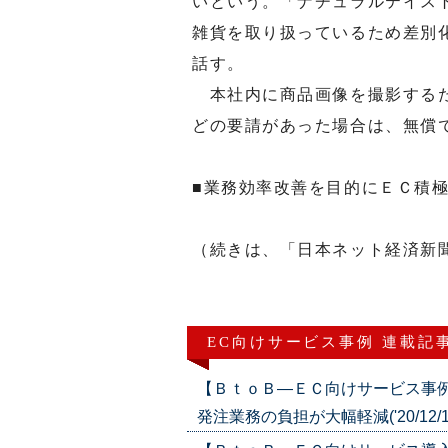
いという。「ナチュラルテイス
雑貨を取り扱っているため差別
話す。
本社内に商品画像を撮影するた
どの要請があった場合は、無償
■業務効率改善を目的にＥＣ積
（続きは、「日本ネット経済新聞
EC向けサービス事例 連載記
【ＢｔｏＢ―ＥＣ向けサービス事
発注業務の負担が大幅軽減('20/12/1