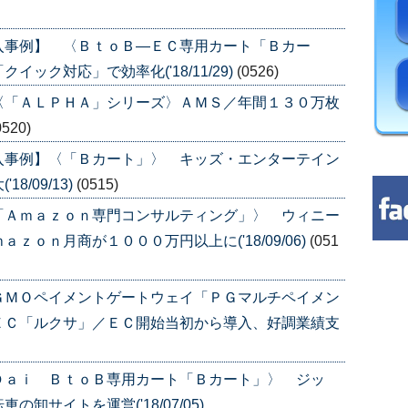
入事例】 〈ＢｔｏＢ―ＥＣ専用カート「Ｂカー
ック対応」で効率化('18/11/29)
(0526)
〈「ＡＬＰＨＡ」シリーズ〉ＡＭＳ／年間１３０万枚
0520)
入事例】〈「Ｂカート」〉 キッズ・エンターテイン
/09/13)
(0515)
「Ａｍａｚｏｎ専門コンサルティング」〉 ウィニー
ｏｎ月商が１０００万円以上に('18/09/06)
(051
ＧＭＯペイメントゲートウェイ「ＰＧマルチペイメン
ＥＣ「ルクサ」／ＥＣ開始当初から導入、好調業績支
Ｄａｉ ＢｔｏＢ専用カート「Ｂカート」〉 ジッ
サイトを運営('18/07/05)