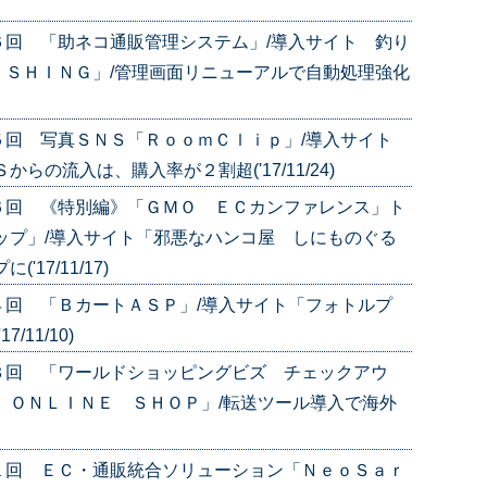
６回 「助ネコ通販管理システム」/導入サイト 釣り
ＩＳＨＩＮＧ」/管理画面リニューアルで自動処理強化
５回 写真ＳＮＳ「ＲｏｏｍＣｌｉｐ」/導入サイト
らの流入は、購入率が２割超('17/11/24)
６回 《特別編》「ＧＭＯ ＥＣカンファレンス」ト
ップ」/導入サイト「邪悪なハンコ屋 しにものぐる
17/11/17)
４回 「ＢカートＡＳＰ」/導入サイト「フォトルプ
11/10)
３回 「ワールドショッピングビズ チェックアウ
 ＯＮＬＩＮＥ ＳＨＯＰ」/転送ツール導入で海外
１回 ＥＣ・通販統合ソリューション「ＮｅｏＳａｒ