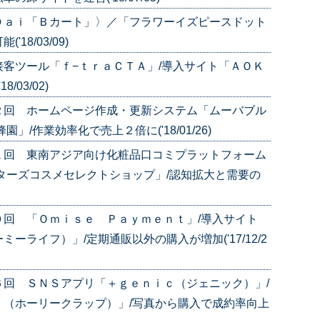
Ｄａｉ「Ｂカート」〉／「フラワーイズピースドット
8/03/09)
客ツール「ｆ−ｔｒａＣＴＡ」/導入サイト「ＡＯＫ
03/02)
２回 ホームページ作成・更新システム「ムーバブル
/作業効率化で売上２倍に('18/01/26)
１回 東南アジア向け化粧品口コミプラットフォーム
ターズコスメセレクトショップ」/認知拡大と需要の
０回 「Ｏｍｉｓｅ Ｐａｙｍｅｎｔ」/導入サイト
ライフ）」/定期通販以外の購入が増加('17/12/2
６回 ＳＮＳアプリ「＋ｇｅｎｉｃ（ジェニック）」/
！（ホーリークラップ）」/写真から購入で成約率向上