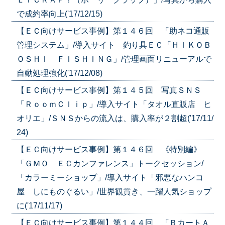
で成約率向上('17/12/15)
【ＥＣ向けサービス事例】第１４６回 「助ネコ通販
管理システム」/導入サイト 釣り具ＥＣ「ＨＩＫＯＢ
ＯＳＨＩ ＦＩＳＨＩＮＧ」/管理画面リニューアルで
自動処理強化('17/12/08)
【ＥＣ向けサービス事例】第１４５回 写真ＳＮＳ
「ＲｏｏｍＣｌｉｐ」/導入サイト「タオル直販店 ヒ
オリエ」/ＳＮＳからの流入は、購入率が２割超('17/11/
24)
【ＥＣ向けサービス事例】第１４６回 《特別編》
「ＧＭＯ ＥＣカンファレンス」トークセッション/
「カラーミーショップ」/導入サイト「邪悪なハンコ
屋 しにものぐるい」/世界観貫き、一躍人気ショップ
に('17/11/17)
【ＥＣ向けサービス事例】第１４４回 「ＢカートＡ