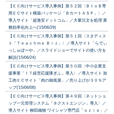
【ＥＣ向けサービス導入事例】第５２回〈ＢｔｏＢ専
用ＥＣサイト構築パッケージ「ＢカートＡＳＰ」〉／
導入サイト「超激安ドットコム」／大量注文を処理 業
務効率化向上へ('15/06/29)
【ＥＣ向けサービス導入事例】第５１回〈スタディス
ト「Ｔｅａｃｈｍｅ Ｂｉｚ」〉／導入サイト「らでぃ
っしゅぼーや」／スライドショーでサイトの使い方を
解説('15/06/24)
【ＥＣ向けサービス導入事例】第５０回〈中小企業支
援事業「ＩＴ経営応援隊ぎふ」導入〉／導入サイト 加
工肉ＥＣサイト「肉の御嵩屋」／売り上げが３０％ア
ップ('15/06/08)
【ＥＣ向けサービス導入事例】第４９回〈ネットショ
ップ一元管理システム「ネクストエンジン」導入〉／
導入サイト 柳田織物 ワイシャツ専門店「ｏｚｉｅ」／