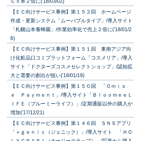
ＣＶ率２倍に('18/03/02)
【ＥＣ向けサービス事例】第１５２回 ホームページ
作成・更新システム「ムーバブルタイプ」/導入サイト
「札幌山本養蜂園」/作業効率化で売上２倍に('18/01/2
6)
【ＥＣ向けサービス事例】第１５１回 東南アジア向
け化粧品口コミプラットフォーム「コスメリア」/導入
サイト「ドクターズコスメセレクトショップ」/認知拡
大と需要の創出が狙い('18/01/19)
【ＥＣ向けサービス事例】第１５０回 「Ｏｍｉｓ
ｅ Ｐａｙｍｅｎｔ」/導入サイト「ＢｌｏｏｍｅｅＬ
ＩＦＥ（ブルーミーライフ）」/定期通販以外の購入が
増加('17/12/21)
【ＥＣ向けサービス事例】第１４６回 ＳＮＳアプリ
「＋ｇｅｎｉｃ（ジェニック）」/導入サイト 「ＨＯ
ＬＹＣＲＡＰ！（ホーリークラップ）」/写真から購入