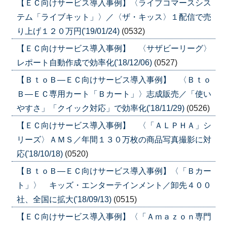
【ＥＣ向けサービス導入事例】〈ライブコマースシス
テム「ライブキット」〉／〈ザ・キッス〉１配信で売
り上げ１２０万円('19/01/24)
(0532)
【ＥＣ向けサービス導入事例】 〈サザビーリーグ〉
レポート自動作成で効率化('18/12/06)
(0527)
【ＢｔｏＢ―ＥＣ向けサービス導入事例】 〈Ｂｔｏ
Ｂ―ＥＣ専用カート「Ｂカート」〉志成販売／「使い
やすさ」「クイック対応」で効率化('18/11/29)
(0526)
【ＥＣ向けサービス導入事例】 〈「ＡＬＰＨＡ」シ
リーズ〉ＡＭＳ／年間１３０万枚の商品写真撮影に対
応('18/10/18)
(0520)
【ＢｔｏＢ―ＥＣ向けサービス導入事例】〈「Ｂカー
ト」〉 キッズ・エンターテインメント／卸先４００
社、全国に拡大('18/09/13)
(0515)
【ＥＣ向けサービス導入事例】〈「Ａｍａｚｏｎ専門