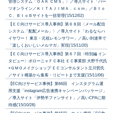
管理システム「ＯＡＫ ＣＭＳ」〉／導入サイト「パー
ツオンライン／ＫＩＴＡＪＩＭＡ．ｃｏｍ」／Ｂｔｏ
Ｃ、ＢｔｏＢサイトを一括管理('15/12/02)
【ＥＣ向けサービス導入事例】第６８回〈メール配信
システム「配配メール」〉／導入サイト「わるならハ
イサワー！ 東京・元祖レモンサワー」／高い到達率で
「楽しくおいしいメルマガ」実現('15/11/20)
【ＥＣ向けサービス導入事例】第６７回〈特別編 イン
タビュー〉ボローニャＦＣ本社 ＥＣ事業部 大野千代氏
×ＧＭＯメイクショップ ＥＣコンサルタント立川哲氏
／サイト構築から集客・リピートまで支援('15/11/06)
【EC向けサービス事例】第66回 インスタグラム運
用支援「instagram広告連携キャンペーンパッケージ」
／導入サイト「伊勢半ファンサイト」／高いCPAに期
待感('15/10/28)