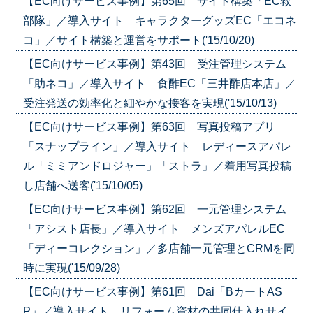
【EC向けサービス事例】第65回 サイト構築「EC救
部隊」／導入サイト キャラクターグッズEC「エコネ
コ」／サイト構築と運営をサポート('15/10/20)
【EC向けサービス事例】第43回 受注管理システム
「助ネコ」／導入サイト 食酢EC「三井酢店本店」／
受注発送の効率化と細やかな接客を実現('15/10/13)
【EC向けサービス事例】第63回 写真投稿アプリ
「スナップライン」／導入サイト レディースアパレ
ル「ミミアンドロジャー」「ストラ」／着用写真投稿
し店舗へ送客('15/10/05)
【EC向けサービス事例】第62回 一元管理システム
「アシスト店長」／導入サイト メンズアパレルEC
「ディーコレクション」／多店舗一元管理とCRMを同
時に実現('15/09/28)
【EC向けサービス事例】第61回 Dai「BカートAS
P」／導入サイト リフォーム資材の共同仕入れサイ