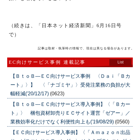
（続きは、「日本ネット経済新聞」6月16日号
で）
記事は取材・執筆時の情報で、現在は異なる場合があります。
EC向けサービス事例 連載記事
List
【ＢｔｏＢ―ＥＣ向けサービス事例 〈Ｄａｉ「Ｂカ
ート」〉】 〈「ナゴミヤ」〉受発注業務の負担が大
幅軽減('20/12/17)
(0623)
【ＢｔｏＢ―ＥＣ向けサービス導入事例】〈「Ｂカー
ト」〉 梱包資材卸売りＥＣサイト運営「ゼアー」／
業務効率化だけでなく利便性向上も('19/08/29)
(0560)
【ＥＣ向けサービス導入事例】〈「Ａｍａｚｏｎ出品