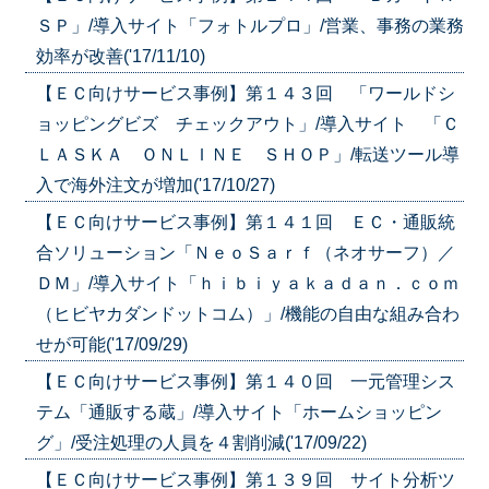
ＳＰ」/導入サイト「フォトルプロ」/営業、事務の業務
効率が改善('17/11/10)
【ＥＣ向けサービス事例】第１４３回 「ワールドシ
ョッピングビズ チェックアウト」/導入サイト 「Ｃ
ＬＡＳＫＡ ＯＮＬＩＮＥ ＳＨＯＰ」/転送ツール導
入で海外注文が増加('17/10/27)
【ＥＣ向けサービス事例】第１４１回 ＥＣ・通販統
合ソリューション「ＮｅｏＳａｒｆ（ネオサーフ）／
ＤＭ」/導入サイト「ｈｉｂｉｙａｋａｄａｎ．ｃｏｍ
（ヒビヤカダンドットコム）」/機能の自由な組み合わ
せが可能('17/09/29)
【ＥＣ向けサービス事例】第１４０回 一元管理シス
テム「通販する蔵」/導入サイト「ホームショッピン
グ」/受注処理の人員を４割削減('17/09/22)
【ＥＣ向けサービス事例】第１３９回 サイト分析ツ