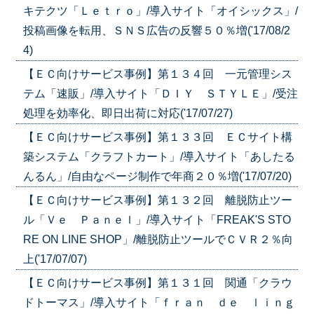
キテクツ「Ｌｅｔｒｏ」/導入サイト「オイシックス」/
投稿画像を転用、ＳＮＳ広告の反響５０％増('17/08/2
4)
【ＥＣ向けサービス事例】第１３４回 一元管理シス
テム「速販」/導入サイト「ＤＩＹ ＳＴＹＬＥ」/受注
処理を効率化、即日出荷に対応('17/07/27)
【ＥＣ向けサービス事例】第１３３回 ＥＣサイト構
築システム「クラフトカート」/導入サイト「あしたる
んるん」/自由なページ制作で年商２０％増('17/07/20)
【ＥＣ向けサービス事例】第１３２回 離脱防止ツー
ル「Ｖｅ Ｐａｎｅｌ」/導入サイト「FREAK'S STO
RE ON LINE SHOP」/離脱防止ツールでＣＶＲ２％向
上('17/07/07)
【ＥＣ向けサービス事例】第１３１回 関通「クラウ
ドトーマス」/導入サイト「ｆｒａｎ ｄｅ ｌｉｎｇ