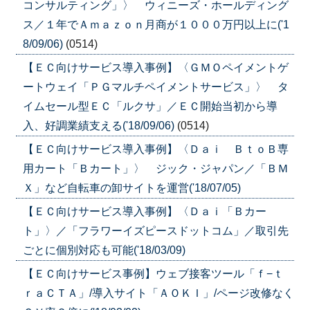
コンサルティング」〉 ウィニーズ・ホールディング
ス／１年でＡｍａｚｏｎ月商が１０００万円以上に('1
8/09/06)
(0514)
【ＥＣ向けサービス導入事例】〈ＧＭＯペイメントゲ
ートウェイ「ＰＧマルチペイメントサービス」〉 タ
イムセール型ＥＣ「ルクサ」／ＥＣ開始当初から導
入、好調業績支える('18/09/06)
(0514)
【ＥＣ向けサービス導入事例】〈Ｄａｉ ＢｔｏＢ専
用カート「Ｂカート」〉 ジック・ジャパン／「ＢＭ
Ｘ」など自転車の卸サイトを運営('18/07/05)
【ＥＣ向けサービス導入事例】〈Ｄａｉ「Ｂカー
ト」〉／「フラワーイズピースドットコム」／取引先
ごとに個別対応も可能('18/03/09)
【ＥＣ向けサービス事例】ウェブ接客ツール「ｆ−ｔ
ｒａＣＴＡ」/導入サイト「ＡＯＫＩ」/ページ改修なく