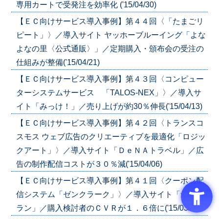
専用カートで受発注を効率化 ('15/04/30)
【ＥＣ向けサービス導入事例】第４４回〈「たまごリ
ピート」〉／導入サイト ヤッホーブルーイング「よな
よなの里〈公式通販〉」／定期購入・頒布会の受注の
仕組みが整備('15/04/21)
【ＥＣ向けサービス導入事例】第４３回〈コンピュー
ターシステムサービス 「TALOS-NEX」〉／導入サ
イト「みっけ！」／売り上げが約30％伸長('15/04/13)
【ＥＣ向けサービス導入事例】第４２回〈トランスコ
スモス ウェブ広告のクリエーティブを最適化「ロジッ
クアート」〉／導入サイト「ＤｅＮＡトラベル」／広
告の制作配信コストが３０％減('15/04/06)
【ＥＣ向けサービス導入事例】第４１回〈クーポン配
信システム「ゼンクラーク」〉／導入サイト「ナチュ
ラン」／購入検討者のＣＶＲが１．６倍に('15/03/30)