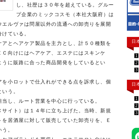
し、社歴は３０年を超えている。グルー
プ企業のミックコスモ（本社大阪府）は
ウエルヴァは問屋以外の流通への卸売りを展開
分けている。
日
アとヘアケア製品を主力とし、計５０種類を
ＥＣ向けにはヘアケア、エステにはスキンケ
1
ように販路に合った商品開発をしているとい
2
3
を小ロットで仕入れができる点を訴求し、個
日
という。
1
当し、ルート営業を中心に行っている。
2
サイト）は１４年に立ち上げた。当時、新規
3
トを居酒屋に対して販売していた卸売りを、Ｅ
いう。