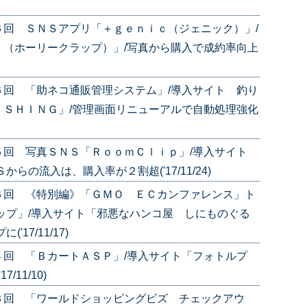
６回 ＳＮＳアプリ「＋ｇｅｎｉｃ（ジェニック）」/
！（ホーリークラップ）」/写真から購入で成約率向上
６回 「助ネコ通販管理システム」/導入サイト 釣り
ＩＳＨＩＮＧ」/管理画面リニューアルで自動処理強化
５回 写真ＳＮＳ「ＲｏｏｍＣｌｉｐ」/導入サイト
らの流入は、購入率が２割超('17/11/24)
６回 《特別編》「ＧＭＯ ＥＣカンファレンス」ト
ップ」/導入サイト「邪悪なハンコ屋 しにものぐる
17/11/17)
４回 「ＢカートＡＳＰ」/導入サイト「フォトルプ
11/10)
３回 「ワールドショッピングビズ チェックアウ