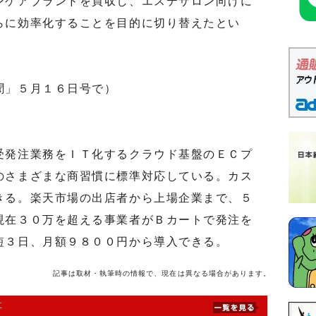
ケアブランドを買収し、エステサロン向けに
らに効率化することを目的に切り替えたとい
聞」５月１６日号で）
発注業務をＩＴ化するクラウド基盤のＥＣプ
のさまざまな商習慣に標準対応している。カス
きる。楽天市場の出店者から上場企業まで、５
現在３０万を超える事業者がＢカートで発注を
短３日、月額９８００円から導入できる。
記事は取材・執筆時の情報で、現在は異なる場合があります。
事