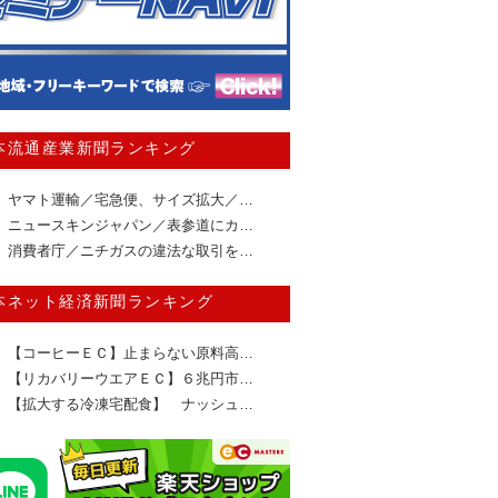
本流通産業新聞ランキング
ヤマト運輸／宅急便、サイズ拡大／…
ニュースキンジャパン／表参道にカ…
消費者庁／ニチガスの違法な取引を…
本ネット経済新聞ランキング
【コーヒーＥＣ】止まらない原料高…
【リカバリーウエアＥＣ】６兆円市…
【拡大する冷凍宅配食】 ナッシュ…