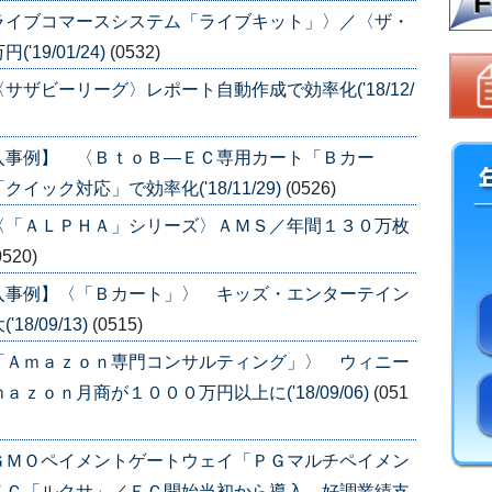
ライブコマースシステム「ライブキット」〉／〈ザ・
9/01/24)
(0532)
ザビーリーグ〉レポート自動作成で効率化('18/12/
入事例】 〈ＢｔｏＢ―ＥＣ専用カート「Ｂカー
ック対応」で効率化('18/11/29)
(0526)
〈「ＡＬＰＨＡ」シリーズ〉ＡＭＳ／年間１３０万枚
0520)
入事例】〈「Ｂカート」〉 キッズ・エンターテイン
/09/13)
(0515)
「Ａｍａｚｏｎ専門コンサルティング」〉 ウィニー
ｏｎ月商が１０００万円以上に('18/09/06)
(051
ＧＭＯペイメントゲートウェイ「ＰＧマルチペイメン
ＥＣ「ルクサ」／ＥＣ開始当初から導入、好調業績支