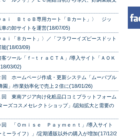
Ｄａｉ ＢｔｏＢ専用カート「Ｂカート」〉 ジッ
サイトを運営('18/07/05)
Ｄａｉ「Ｂカート」〉／「フラワーイズピースドット
8/03/09)
客ツール「ｆ−ｔｒａＣＴＡ」/導入サイト「ＡＯＫ
03/02)
２回 ホームページ作成・更新システム「ムーバブル
/作業効率化で売上２倍に('18/01/26)
１回 東南アジア向け化粧品口コミプラットフォーム
ターズコスメセレクトショップ」/認知拡大と需要の
０回 「Ｏｍｉｓｅ Ｐａｙｍｅｎｔ」/導入サイト
ライフ）」/定期通販以外の購入が増加('17/12/2