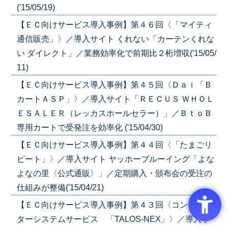
('15/05/19)
【ＥＣ向けサービス導入事例】第４６回〈「マイティ
通信販売」〉／導入サイト くれない「カーテンくれな
い ダイレクト」／業務効率化で前期比２桁増収('15/05/
11)
【ＥＣ向けサービス導入事例】第４５回〈Ｄａｉ「Ｂ
カートＡＳＰ」〉／導入サイト「ＲＥＣＵＳ ＷＨＯＬ
ＥＳＡＬＥＲ（レッカスホールセラー）」／ＢｔｏＢ
専用カートで受発注を効率化 ('15/04/30)
【ＥＣ向けサービス導入事例】第４４回〈「たまごリ
ピート」〉／導入サイト ヤッホーブルーイング「よな
よなの里〈公式通販〉」／定期購入・頒布会の受注の
仕組みが整備('15/04/21)
【ＥＣ向けサービス導入事例】第４３回〈コンピュー
ターシステムサービス 「TALOS-NEX」〉／導入サ