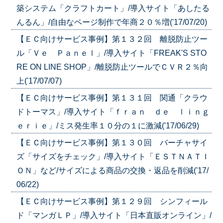
築システム「クラフトカート」/導入サイト「あしたる
んるん」/自由なページ制作で年商２０％増('17/07/20)
【ＥＣ向けサービス事例】第１３２回 離脱防止ツー
ル「Ｖｅ Ｐａｎｅｌ」/導入サイト「FREAK'S STO
RE ON LINE SHOP」/離脱防止ツールでＣＶＲ２％向
上('17/07/07)
【ＥＣ向けサービス事例】第１３１回 関通「クラウ
ドトーマス」/導入サイト「ｆｒａｎ ｄｅ ｌｉｎｇ
ｅｒｉｅ」/ミス発生率１０分の１に激減('17/06/29)
【ＥＣ向けサービス事例】第１３０回 バーチャサイ
ズ「サイズをチェック」/導入サイト「ＥＳＴＮＡＴＩ
ＯＮ」など/サイズによる商品の交換・返品を削減('17/
06/22)
【ＥＣ向けサービス事例】第１２９回 シンフィール
ド「マンガＬＰ」/導入サイト「日本直販オンライン」/