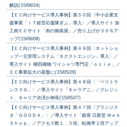
解説('15/06/24)
【ＥＣ向けサービス導入事例】第５０回〈中小企業支
援事業「ＩＴ経営応援隊ぎふ」導入〉／導入サイト 加
工肉ＥＣサイト「肉の御嵩屋」／売り上げが３０％ア
ップ('15/06/08)
【ＥＣ向けサービス導入事例】第４９回〈ネットショ
ップ一元管理システム「ネクストエンジン」導入〉／
導入サイト 柳田織物 ワイシャツ専門店「ｏｚｉｅ」／
ＥＣ事業拡大の基盤に('15/05/29)
【ＥＣ向けサービス導入事例】第４８回〈「ベリトラ
ンス３Ｇ」〉／導入サイト「キャラアニ」／クレジッ
ト、キャリア決済が伸長('15/05/27)
【ＥＣ向けサービス導入事例】第４７回〈ブランジス
タ「ＧＯＯＤＡ」〉／導入サイト「銀座 日新堂 Ｗｅｂ
Ｓｈｏｐ」／アクセス数１．５倍、転換率２倍アップ