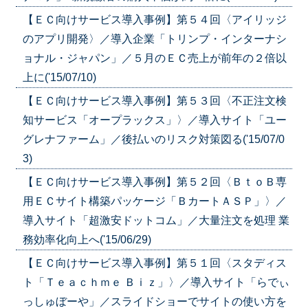
【ＥＣ向けサービス導入事例】第５４回〈アイリッジ
のアプリ開発〉／導入企業「トリンプ・インターナシ
ョナル・ジャパン」／５月のＥＣ売上が前年の２倍以
上に('15/07/10)
【ＥＣ向けサービス導入事例】第５３回〈不正注文検
知サービス「オープラックス」〉／導入サイト「ユー
グレナファーム」／後払いのリスク対策図る('15/07/0
3)
【ＥＣ向けサービス導入事例】第５２回〈ＢｔｏＢ専
用ＥＣサイト構築パッケージ「ＢカートＡＳＰ」〉／
導入サイト「超激安ドットコム」／大量注文を処理 業
務効率化向上へ('15/06/29)
【ＥＣ向けサービス導入事例】第５１回〈スタディス
ト「Ｔｅａｃｈｍｅ Ｂｉｚ」〉／導入サイト「らでぃ
っしゅぼーや」／スライドショーでサイトの使い方を