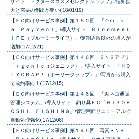
サイト「ドクターズコスメセレクトショップ」/認知拡
大と需要の創出が狙い('18/01/19)
【ＥＣ向けサービス事例】第１５０回 「Ｏｍｉｓ
ｅ Ｐａｙｍｅｎｔ」/導入サイト「ＢｌｏｏｍｅｅＬ
ＩＦＥ（ブルーミーライフ）」/定期通販以外の購入が
増加('17/12/21)
【ＥＣ向けサービス事例】第１４６回 ＳＮＳアプリ
「＋ｇｅｎｉｃ（ジェニック）」/導入サイト 「ＨＯ
ＬＹＣＲＡＰ！（ホーリークラップ）」/写真から購入
で成約率向上('17/12/15)
【ＥＣ向けサービス事例】第１４６回 「助ネコ通販
管理システム」/導入サイト 釣り具ＥＣ「ＨＩＫＯＢ
ＯＳＨＩ ＦＩＳＨＩＮＧ」/管理画面リニューアルで
自動処理強化('17/12/08)
【ＥＣ向けサービス事例】第１４５回 写真ＳＮＳ