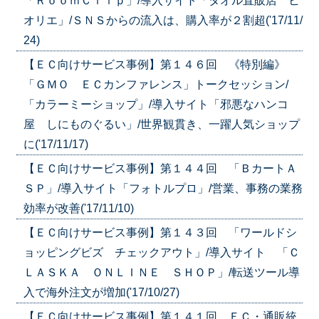
「ＲｏｏｍＣｌｉｐ」/導入サイト「タオル直販店 ヒ
オリエ」/ＳＮＳからの流入は、購入率が２割超('17/11/
24)
【ＥＣ向けサービス事例】第１４６回 《特別編》
「ＧＭＯ ＥＣカンファレンス」トークセッション/
「カラーミーショップ」/導入サイト「邪悪なハンコ
屋 しにものぐるい」/世界観貫き、一躍人気ショップ
に('17/11/17)
【ＥＣ向けサービス事例】第１４４回 「ＢカートＡ
ＳＰ」/導入サイト「フォトルプロ」/営業、事務の業務
効率が改善('17/11/10)
【ＥＣ向けサービス事例】第１４３回 「ワールドシ
ョッピングビズ チェックアウト」/導入サイト 「Ｃ
ＬＡＳＫＡ ＯＮＬＩＮＥ ＳＨＯＰ」/転送ツール導
入で海外注文が増加('17/10/27)
【ＥＣ向けサービス事例】第１４１回 ＥＣ・通販統