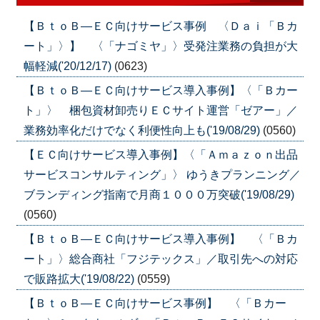
【ＢｔｏＢ―ＥＣ向けサービス事例 〈Ｄａｉ「Ｂカ
ート」〉】 〈「ナゴミヤ」〉受発注業務の負担が大
幅軽減('20/12/17)
(0623)
【ＢｔｏＢ―ＥＣ向けサービス導入事例】〈「Ｂカー
ト」〉 梱包資材卸売りＥＣサイト運営「ゼアー」／
業務効率化だけでなく利便性向上も('19/08/29)
(0560)
【ＥＣ向けサービス導入事例】〈「Ａｍａｚｏｎ出品
サービスコンサルティング」〉 ゆうきプランニング／
ブランディング指南で月商１０００万突破('19/08/29)
(0560)
【ＢｔｏＢ―ＥＣ向けサービス導入事例】 〈「Ｂカ
ート」〉総合商社「フジテックス」／取引先への対応
で販路拡大('19/08/22)
(0559)
【ＢｔｏＢ―ＥＣ向けサービス事例】 〈「Ｂカー