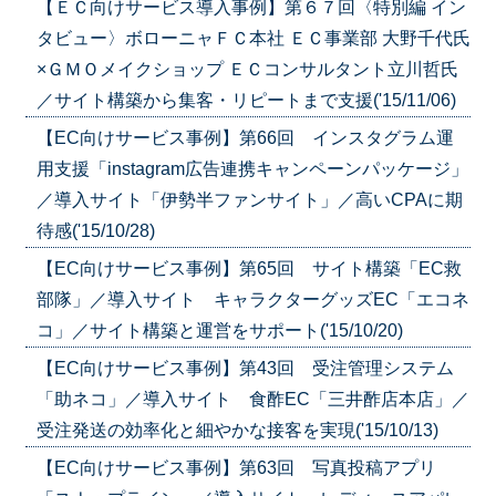
【ＥＣ向けサービス導入事例】第６７回〈特別編 イン
タビュー〉ボローニャＦＣ本社 ＥＣ事業部 大野千代氏
×ＧＭＯメイクショップ ＥＣコンサルタント立川哲氏
／サイト構築から集客・リピートまで支援('15/11/06)
【EC向けサービス事例】第66回 インスタグラム運
用支援「instagram広告連携キャンペーンパッケージ」
／導入サイト「伊勢半ファンサイト」／高いCPAに期
待感('15/10/28)
【EC向けサービス事例】第65回 サイト構築「EC救
部隊」／導入サイト キャラクターグッズEC「エコネ
コ」／サイト構築と運営をサポート('15/10/20)
【EC向けサービス事例】第43回 受注管理システム
「助ネコ」／導入サイト 食酢EC「三井酢店本店」／
受注発送の効率化と細やかな接客を実現('15/10/13)
【EC向けサービス事例】第63回 写真投稿アプリ