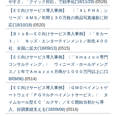
やすさ」「クイック対応」で効率化('18/11/29)
(0526)
【ＥＣ向けサービス導入事例】 〈「ＡＬＰＨＡ」シ
リーズ〉ＡＭＳ／年間１３０万枚の商品写真撮影に対
応('18/10/18)
(0520)
【ＢｔｏＢ―ＥＣ向けサービス導入事例】〈「Ｂカー
ト」〉 キッズ・エンターテインメント／卸先４００
社、全国に拡大('18/09/13)
(0515)
【ＥＣ向けサービス導入事例】〈「Ａｍａｚｏｎ専門
コンサルティング」〉 ウィニーズ・ホールディング
ス／１年でＡｍａｚｏｎ月商が１０００万円以上に('1
8/09/06)
(0514)
【ＥＣ向けサービス導入事例】〈ＧＭＯペイメントゲ
ートウェイ「ＰＧマルチペイメントサービス」〉 タ
イムセール型ＥＣ「ルクサ」／ＥＣ開始当初から導
入、好調業績支える('18/09/06)
(0514)