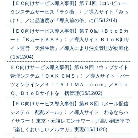
【ＥＣ向けサービス導入事例】第７1回〈コンピュー
タシステムサービス「ラク撮」〉／導入サイト「みっ
け！」／出品速度が「導入前の倍」に('15/12/14)
【ＥＣ向けサービス導入事例】第７０回〈ＢｔｏＢカ
ート「ＢカートＡＳＰ」〉／導入サイト ＢｔｏＢ卸サ
イト運営「天然生活」／導入により注文管理が効率化
('15/12/04)
ＥＣ向けサービス導入事例】第６９回〈ウェブサイト
管理システム「ＯＡＫ ＣＭＳ」〉／導入サイト「パー
ツオンライン／ＫＩＴＡＪＩＭＡ．ｃｏｍ」／Ｂｔｏ
Ｃ、ＢｔｏＢサイトを一括管理('15/12/02)
【ＥＣ向けサービス導入事例】第６８回〈メール配信
システム「配配メール」〉／導入サイト「わるならハ
イサワー！ 東京・元祖レモンサワー」／高い到達率で
「楽しくおいしいメルマガ」実現('15/11/20)