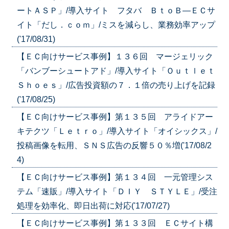
ートＡＳＰ」/導入サイト フタバ ＢｔｏＢ―ＥＣサ
イト「だし．ｃｏｍ」/ミスを減らし、業務効率アップ
('17/08/31)
【ＥＣ向けサービス事例】１３６回 マージェリック
「バンブーシュートアド」/導入サイト「Ｏｕｔｌｅｔ
Ｓｈｏｅｓ」/広告投資額の７．１倍の売り上げを記録
('17/08/25)
【ＥＣ向けサービス事例】第１３５回 アライドアー
キテクツ「Ｌｅｔｒｏ」/導入サイト「オイシックス」/
投稿画像を転用、ＳＮＳ広告の反響５０％増('17/08/2
4)
【ＥＣ向けサービス事例】第１３４回 一元管理シス
テム「速販」/導入サイト「ＤＩＹ ＳＴＹＬＥ」/受注
処理を効率化、即日出荷に対応('17/07/27)
【ＥＣ向けサービス事例】第１３３回 ＥＣサイト構