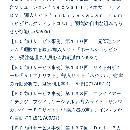
合ソリューション「ＮｅｏＳａｒｆ（ネオサーフ）／
ＤＭ」/導入サイト「ｈｉｂｉｙａｋａｄａｎ．ｃｏｍ
（ヒビヤカダンドットコム）」/機能の自由な組み合わ
せが可能('17/09/29)
【ＥＣ向けサービス事例】第１４０回 一元管理シス
テム「通販する蔵」/導入サイト「ホームショッピン
グ」/受注処理の人員を４割削減('17/09/22)
【ＥＣ向けサービス事例】第１３９回 サイト分析ツ
ール「ＡＩアナリスト」/導入サイト「ネジクル」/顧客
の行動分析で、継続利用率１．５倍に('17/09/14)
【ＥＣ向けサービス事例】第１３８回 アライドアー
キテクツ「ブツドリソーシャル」/導入サイト「サンワ
カンパニーＥＣサイト」/「購入者の声」、インスタか
ら自動で作成('17/09/07)
【ＥＣ向けサービス事例】第１３７回 Ｄａｉ「Ｂカ