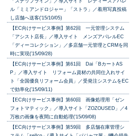
「スナップライン」／導入サイト レディースアパレ
ル「ミミアンドロジャー」「ストラ」／着用写真投稿
し店舗へ送客('15/10/05)
【EC向けサービス事例】第62回 一元管理システム
「アシスト店長」／導入サイト メンズアパレルEC
「ディーコレクション」／多店舗一元管理とCRMを同
時に実現('15/09/28)
【EC向けサービス事例】第61回 Dai「BカートAS
P」／導入サイト リフォーム資材の共同仕入れサイ
ト「全国優良リフォーム会員」／受発注システムをEC
で効率化('15/09/11)
【EC向けサービス事例】第60回 画像処理用「ゼン
フォトマティック」／導入サイト「ZOZOUSED」／4
万枚の画像を夜間に自動処理('15/09/08)
【EC向けサービス事例】第59回 多店舗在庫管理シ
ステム「sellco」/ 導入サイト「パジャマ屋」/機会損失