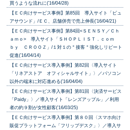
買うような流れに('16/04/28)
【ＥＣ向けサービス事例】第85回
導入サイト「ピュ
アサウンド」/ＥＣ、店舗併売で売上伸長('16/04/21)
【ＥＣ向けサービス事例】第84回<ＳＥＮＳＹ／Ｃｈ
ａｍｏ> 導入サイト「ＳＨＯＰＬＩＳＴ．ｃｏｍ
ｂｙ ＣＲＯＯＺ」/１対１の＂接客＂強化しリピート
促進('16/04/14)
【ＥＣ向けサービス導入事例】第82回〈導入サイト
「リネアストア オフィシャルサイト」〉／パソコン
以外の端末に対応進める('16/04/04)
【ＥＣ向けサービス導入事例】第81回〈決済サービス
「Paidy」〉／導入サイト「レンズアップル」／利用
者の約９割が女性顧客('16/03/25)
【ＥＣ向けサービス導入事例】第８０回〈スマホ向け
販促プラットフォーム「フリップデスク」〉／導入サ