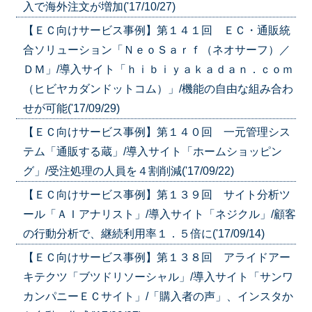
入で海外注文が増加('17/10/27)
【ＥＣ向けサービス事例】第１４１回 ＥＣ・通販統
合ソリューション「ＮｅｏＳａｒｆ（ネオサーフ）／
ＤＭ」/導入サイト「ｈｉｂｉｙａｋａｄａｎ．ｃｏｍ
（ヒビヤカダンドットコム）」/機能の自由な組み合わ
せが可能('17/09/29)
【ＥＣ向けサービス事例】第１４０回 一元管理シス
テム「通販する蔵」/導入サイト「ホームショッピン
グ」/受注処理の人員を４割削減('17/09/22)
【ＥＣ向けサービス事例】第１３９回 サイト分析ツ
ール「ＡＩアナリスト」/導入サイト「ネジクル」/顧客
の行動分析で、継続利用率１．５倍に('17/09/14)
【ＥＣ向けサービス事例】第１３８回 アライドアー
キテクツ「ブツドリソーシャル」/導入サイト「サンワ
カンパニーＥＣサイト」/「購入者の声」、インスタか