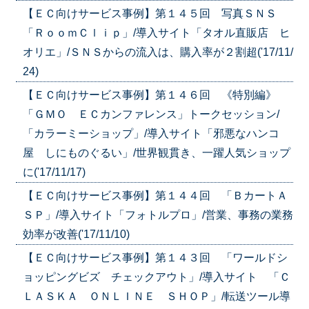
【ＥＣ向けサービス事例】第１４５回 写真ＳＮＳ
「ＲｏｏｍＣｌｉｐ」/導入サイト「タオル直販店 ヒ
オリエ」/ＳＮＳからの流入は、購入率が２割超('17/11/
24)
【ＥＣ向けサービス事例】第１４６回 《特別編》
「ＧＭＯ ＥＣカンファレンス」トークセッション/
「カラーミーショップ」/導入サイト「邪悪なハンコ
屋 しにものぐるい」/世界観貫き、一躍人気ショップ
に('17/11/17)
【ＥＣ向けサービス事例】第１４４回 「ＢカートＡ
ＳＰ」/導入サイト「フォトルプロ」/営業、事務の業務
効率が改善('17/11/10)
【ＥＣ向けサービス事例】第１４３回 「ワールドシ
ョッピングビズ チェックアウト」/導入サイト 「Ｃ
ＬＡＳＫＡ ＯＮＬＩＮＥ ＳＨＯＰ」/転送ツール導