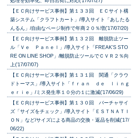
処理を効率化、即日出荷に対応('17/07/27)
【ＥＣ向けサービス事例】第１３３回 ＥＣサイト構
築システム「クラフトカート」/導入サイト「あしたる
んるん」/自由なページ制作で年商２０％増('17/07/20)
【ＥＣ向けサービス事例】第１３２回 離脱防止ツー
ル「Ｖｅ Ｐａｎｅｌ」/導入サイト「FREAK'S STO
RE ON LINE SHOP」/離脱防止ツールでＣＶＲ２％向
上('17/07/07)
【ＥＣ向けサービス事例】第１３１回 関通「クラウ
ドトーマス」/導入サイト「ｆｒａｎ ｄｅ ｌｉｎｇ
ｅｒｉｅ」/ミス発生率１０分の１に激減('17/06/29)
【ＥＣ向けサービス事例】第１３０回 バーチャサイ
ズ「サイズをチェック」/導入サイト「ＥＳＴＮＡＴＩ
ＯＮ」など/サイズによる商品の交換・返品を削減('17/
06/22)