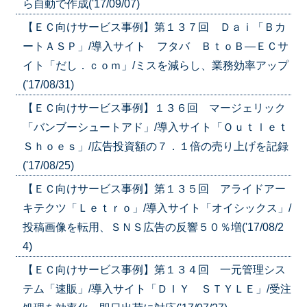
ら自動で作成('17/09/07)
【ＥＣ向けサービス事例】第１３７回 Ｄａｉ「Ｂカ
ートＡＳＰ」/導入サイト フタバ ＢｔｏＢ―ＥＣサ
イト「だし．ｃｏｍ」/ミスを減らし、業務効率アップ
('17/08/31)
【ＥＣ向けサービス事例】１３６回 マージェリック
「バンブーシュートアド」/導入サイト「Ｏｕｔｌｅｔ
Ｓｈｏｅｓ」/広告投資額の７．１倍の売り上げを記録
('17/08/25)
【ＥＣ向けサービス事例】第１３５回 アライドアー
キテクツ「Ｌｅｔｒｏ」/導入サイト「オイシックス」/
投稿画像を転用、ＳＮＳ広告の反響５０％増('17/08/2
4)
【ＥＣ向けサービス事例】第１３４回 一元管理シス
テム「速販」/導入サイト「ＤＩＹ ＳＴＹＬＥ」/受注