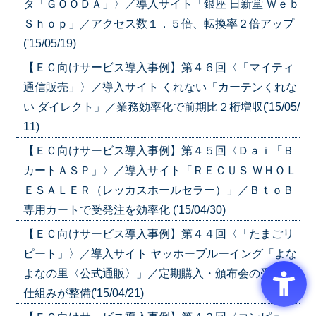
タ「ＧＯＯＤＡ」〉／導入サイト「銀座 日新堂 Ｗｅｂ
Ｓｈｏｐ」／アクセス数１．５倍、転換率２倍アップ
('15/05/19)
【ＥＣ向けサービス導入事例】第４６回〈「マイティ
通信販売」〉／導入サイト くれない「カーテンくれな
い ダイレクト」／業務効率化で前期比２桁増収('15/05/
11)
【ＥＣ向けサービス導入事例】第４５回〈Ｄａｉ「Ｂ
カートＡＳＰ」〉／導入サイト「ＲＥＣＵＳ ＷＨＯＬ
ＥＳＡＬＥＲ（レッカスホールセラー）」／ＢｔｏＢ
専用カートで受発注を効率化 ('15/04/30)
【ＥＣ向けサービス導入事例】第４４回〈「たまごリ
ピート」〉／導入サイト ヤッホーブルーイング「よな
よなの里〈公式通販〉」／定期購入・頒布会の受注の
仕組みが整備('15/04/21)