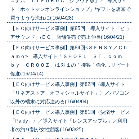
ステム「ＩＴＦＯＲｅＣ クラウド版」> 導入サイ
ト「ホットマンオンラインショップ」/ギフトを店頭で
買うような流れに('16/04/28)
【ＥＣ向けサービス事例】第85回
導入サイト「ピュ
アサウンド」/ＥＣ、店舗併売で売上伸長('16/04/21)
【ＥＣ向けサービス事例】第84回<ＳＥＮＳＹ／Ｃｈ
ａｍｏ> 導入サイト「ＳＨＯＰＬＩＳＴ．ｃｏｍ
ｂｙ ＣＲＯＯＺ」/１対１の＂接客＂強化しリピート
促進('16/04/14)
【ＥＣ向けサービス導入事例】第82回〈導入サイト
「リネアストア オフィシャルサイト」〉／パソコン
以外の端末に対応進める('16/04/04)
【ＥＣ向けサービス導入事例】第81回〈決済サービス
「Paidy」〉／導入サイト「レンズアップル」／利用
者の約９割が女性顧客('16/03/25)