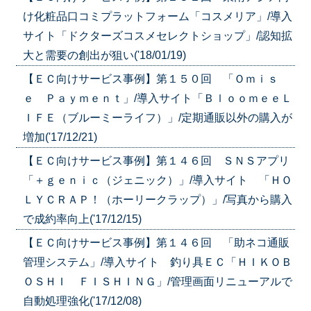
け化粧品口コミプラットフォーム「コスメリア」/導入
サイト「ドクターズコスメセレクトショップ」/認知拡
大と需要の創出が狙い('18/01/19)
【ＥＣ向けサービス事例】第１５０回 「Ｏｍｉｓ
ｅ Ｐａｙｍｅｎｔ」/導入サイト「ＢｌｏｏｍｅｅＬ
ＩＦＥ（ブルーミーライフ）」/定期通販以外の購入が
増加('17/12/21)
【ＥＣ向けサービス事例】第１４６回 ＳＮＳアプリ
「＋ｇｅｎｉｃ（ジェニック）」/導入サイト 「ＨＯ
ＬＹＣＲＡＰ！（ホーリークラップ）」/写真から購入
で成約率向上('17/12/15)
【ＥＣ向けサービス事例】第１４６回 「助ネコ通販
管理システム」/導入サイト 釣り具ＥＣ「ＨＩＫＯＢ
ＯＳＨＩ ＦＩＳＨＩＮＧ」/管理画面リニューアルで
自動処理強化('17/12/08)