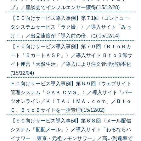
プ」／座談会でインフルエンサー獲得('15/12/28)
【ＥＣ向けサービス導入事例】第７1回〈コンピュー
タシステムサービス「ラク撮」〉／導入サイト「みっ
け！」／出品速度が「導入前の倍」に('15/12/14)
【ＥＣ向けサービス導入事例】第７０回〈ＢｔｏＢカ
ート「ＢカートＡＳＰ」〉／導入サイト ＢｔｏＢ卸サ
イト運営「天然生活」／導入により注文管理が効率化
('15/12/04)
ＥＣ向けサービス導入事例】第６９回〈ウェブサイト
管理システム「ＯＡＫ ＣＭＳ」〉／導入サイト「パー
ツオンライン／ＫＩＴＡＪＩＭＡ．ｃｏｍ」／Ｂｔｏ
Ｃ、ＢｔｏＢサイトを一括管理('15/12/02)
【ＥＣ向けサービス導入事例】第６８回〈メール配信
システム「配配メール」〉／導入サイト「わるならハ
イサワー！ 東京・元祖レモンサワー」／高い到達率で