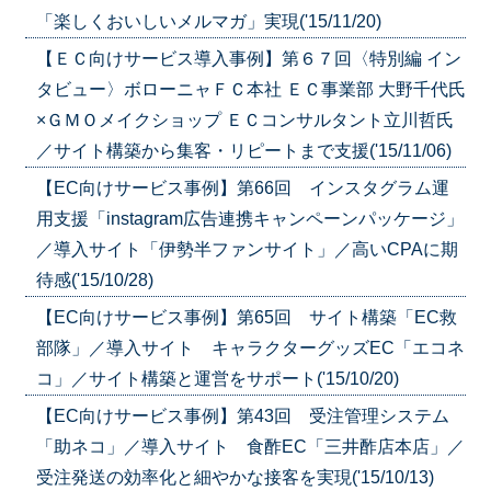
「楽しくおいしいメルマガ」実現('15/11/20)
【ＥＣ向けサービス導入事例】第６７回〈特別編 イン
タビュー〉ボローニャＦＣ本社 ＥＣ事業部 大野千代氏
×ＧＭＯメイクショップ ＥＣコンサルタント立川哲氏
／サイト構築から集客・リピートまで支援('15/11/06)
【EC向けサービス事例】第66回 インスタグラム運
用支援「instagram広告連携キャンペーンパッケージ」
／導入サイト「伊勢半ファンサイト」／高いCPAに期
待感('15/10/28)
【EC向けサービス事例】第65回 サイト構築「EC救
部隊」／導入サイト キャラクターグッズEC「エコネ
コ」／サイト構築と運営をサポート('15/10/20)
【EC向けサービス事例】第43回 受注管理システム
「助ネコ」／導入サイト 食酢EC「三井酢店本店」／
受注発送の効率化と細やかな接客を実現('15/10/13)