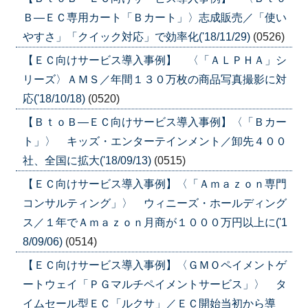
Ｂ―ＥＣ専用カート「Ｂカート」〉志成販売／「使い
やすさ」「クイック対応」で効率化('18/11/29)
(0526)
【ＥＣ向けサービス導入事例】 〈「ＡＬＰＨＡ」シ
リーズ〉ＡＭＳ／年間１３０万枚の商品写真撮影に対
応('18/10/18)
(0520)
【ＢｔｏＢ―ＥＣ向けサービス導入事例】〈「Ｂカー
ト」〉 キッズ・エンターテインメント／卸先４００
社、全国に拡大('18/09/13)
(0515)
【ＥＣ向けサービス導入事例】〈「Ａｍａｚｏｎ専門
コンサルティング」〉 ウィニーズ・ホールディング
ス／１年でＡｍａｚｏｎ月商が１０００万円以上に('1
8/09/06)
(0514)
【ＥＣ向けサービス導入事例】〈ＧＭＯペイメントゲ
ートウェイ「ＰＧマルチペイメントサービス」〉 タ
イムセール型ＥＣ「ルクサ」／ＥＣ開始当初から導