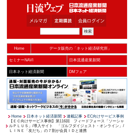
Home
データ販売の「ネット経済研究所」
セミナーNAVI
日本流通産業新聞
日本ネット経済新聞
DMフェア
Home
日本ネット経済新聞
連載記事
EC向けサービス事例
【ＥＣ向けサービス事例】第116回 フィードフォース「ソーシャ
ルＰＬＵＳ」/導入サイト 「ゴルフダイジェスト・オンライン」/
ＬＩＮＥ「友だち」の７割が会員ＩＤと連携