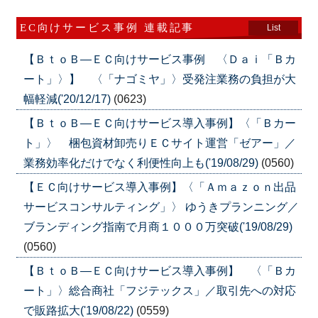
EC向けサービス事例 連載記事
List
【ＢｔｏＢ―ＥＣ向けサービス事例 〈Ｄａｉ「Ｂカ
ート」〉】 〈「ナゴミヤ」〉受発注業務の負担が大
幅軽減('20/12/17)
(0623)
【ＢｔｏＢ―ＥＣ向けサービス導入事例】〈「Ｂカー
ト」〉 梱包資材卸売りＥＣサイト運営「ゼアー」／
業務効率化だけでなく利便性向上も('19/08/29)
(0560)
【ＥＣ向けサービス導入事例】〈「Ａｍａｚｏｎ出品
サービスコンサルティング」〉 ゆうきプランニング／
ブランディング指南で月商１０００万突破('19/08/29)
(0560)
【ＢｔｏＢ―ＥＣ向けサービス導入事例】 〈「Ｂカ
ート」〉総合商社「フジテックス」／取引先への対応
で販路拡大('19/08/22)
(0559)