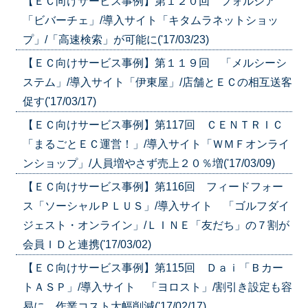
【ＥＣ向けサービス事例】第１２０回 フォルシア
「ビバーチェ」/導入サイト「キタムラネットショッ
プ」/「高速検索」が可能に('17/03/23)
【ＥＣ向けサービス事例】第１１９回 「メルシーシ
ステム」/導入サイト「伊東屋」/店舗とＥＣの相互送客
促す('17/03/17)
【ＥＣ向けサービス事例】第117回 ＣＥＮＴＲＩＣ
「まるごとＥＣ運営！」/導入サイト「ＷＭＦオンライ
ンショップ」/人員増やさず売上２０％増('17/03/09)
【ＥＣ向けサービス事例】第116回 フィードフォー
ス「ソーシャルＰＬＵＳ」/導入サイト 「ゴルフダイ
ジェスト・オンライン」/ＬＩＮＥ「友だち」の７割が
会員ＩＤと連携('17/03/02)
【ＥＣ向けサービス事例】第115回 Ｄａｉ「Ｂカー
トＡＳＰ」/導入サイト 「ヨロスト」/割引き設定も容
易に 作業コスト大幅削減('17/02/17)