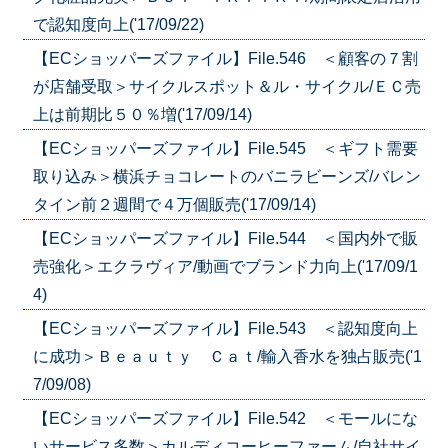
で認知度向上('17/09/22)
【ECショッパーズファイル】File.546 ＜顧客の７割
が店舗受取＞サイクルスポット＆ル・サイクル/ＥＣ売
上は前期比５０％増('17/09/14)
【ECショッパーズファイル】File.545 ＜ギフト需要
取り込み＞横浜チョコレートのバニラビーンズ/バレン
タイン前２週間で４万個販売('17/09/14)
【ECショッパーズファイル】File.544 ＜国内外で販
売強化＞エクラヴィア/動画でブランド力向上('17/09/1
4)
【ECショッパーズファイル】File.543 ＜認知度向上
に成功＞Ｂｅａｕｔｙ Ｃａｔ/輸入香水を独占販売('1
7/09/08)
【ECショッパーズファイル】File.542 ＜モールにな
いサービス多数＞カルディコーヒーファーム/自社サイ