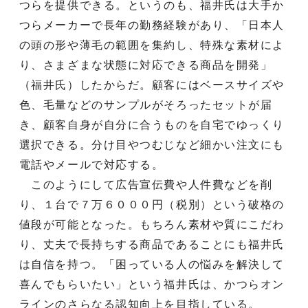
つらを提供できる。というのも、福井氏は大手か
つらメーカーで長年の勤務経験があり、「日本人
の頭の形や薄毛の範囲を集約し、特殊な素材によ
り、さまざまな状態に対応できる商品を開発」
（福井氏）したからだ。顧客にはベースサイズや
色、毛量などのサンプルがそろったセットが届
き、顧客自身が自分に合うものを自宅でゆっくり
選択できる。分け目やつむじなど細かい注文にも
電話やメールで対応する。
このようにして広告宣伝費や人件費などを削
り、１台で７万６０００円（税別）という破格の
値段が可能となった。もちろん素材や質にこだわ
り、丈夫で長持ちする商品であることにも福井氏
は自信を持つ。「困っている人の悩みを解決して
喜んでもらいたい」という福井氏は、かつらオン
ラインのさらなる認知向上を目指している。