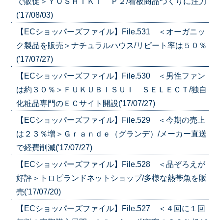
で販促＞ＹＯＳＨＩＫＩ Ｐ２/看板商品づくりに注力
('17/08/03)
【ECショッパーズファイル】File.531 ＜オーガニッ
ク製品を販売＞ナチュラルハウス/リピート率は５０％
('17/07/27)
【ECショッパーズファイル】File.530 ＜男性ファン
は約３０％＞ＦＵＫＵＢＩＳＵＩ ＳＥＬＥＣＴ/独自
化粧品専門のＥＣサイト開設('17/07/27)
【ECショッパーズファイル】File.529 ＜今期の売上
は２３％増＞Ｇｒａｎｄｅ（グランデ）/メーカー直送
で経費削減('17/07/27)
【ECショッパーズファイル】File.528 ＜品ぞろえが
好評＞トロピランドネットショップ/多様な熱帯魚を販
売('17/07/20)
【ECショッパーズファイル】File.527 ＜４回に１回