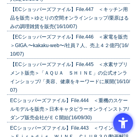
【ECショッパーズファイル】File.447 ＜キッチン用
品を販売＞ゆとりの空間オンラインショップ/栗原はる
みの調理雑貨を販売('16/10/07)
【ECショッパーズファイル】File.446 ＜家電を販売
＞GIGA.〜kakaku-web〜/社員７人、売上４２億円('16/
10/07)
【ECショッパーズファイル】File.445 ＜水素サプリ
メント販売＞「ＡＱＵＡ ＳＨＩＮＥ」の公式オンラ
インショップ/「美容、健康をキーワードに展開('16/10/
07)
ECショッパーズファイル】File.444 ＜重機のスケー
ルモデルを販売＞日本キャタピラーオンラインストア/
ダンプ販売会社がＥＣ開始('16/09/30)
ECショッパーズファイル】File.443 ＜ワインを販売
＞Ｆｉｒａｄｉｓ ＷＩＮＥ ＣＬＵＢ３０/動画解説