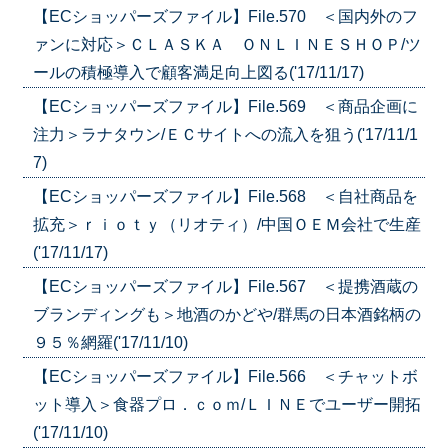
【ECショッパーズファイル】File.570 ＜国内外のフ
ァンに対応＞ＣＬＡＳＫＡ ＯＮＬＩＮＥＳＨＯＰ/ツ
ールの積極導入で顧客満足向上図る('17/11/17)
【ECショッパーズファイル】File.569 ＜商品企画に
注力＞ラナタウン/ＥＣサイトへの流入を狙う('17/11/1
7)
【ECショッパーズファイル】File.568 ＜自社商品を
拡充＞ｒｉｏｔｙ（リオティ）/中国ＯＥＭ会社で生産
('17/11/17)
【ECショッパーズファイル】File.567 ＜提携酒蔵の
ブランディングも＞地酒のかどや/群馬の日本酒銘柄の
９５％網羅('17/11/10)
【ECショッパーズファイル】File.566 ＜チャットボ
ット導入＞食器プロ．ｃｏｍ/ＬＩＮＥでユーザー開拓
('17/11/10)