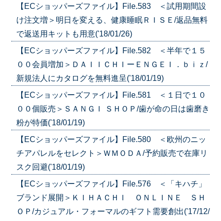
【ECショッパーズファイル】File.583 ＜試用期間設
け注文増＞明日を変える、健康睡眠ＲＩＳＥ/返品無料
で返送用キットも用意('18/01/26)
【ECショッパーズファイル】File.582 ＜半年で１５
００会員増加＞ＤＡＩＩＣＨＩーＥＮＧＥＩ．ｂｉｚ/
新規法人にカタログを無料進呈('18/01/19)
【ECショッパーズファイル】File.581 ＜１日で１０
００個販売＞ＳＡＮＧＩ ＳＨＯＰ/歯が命の日は歯磨き
粉が特価('18/01/19)
【ECショッパーズファイル】File.580 ＜欧州のニッ
チアパレルをセレクト＞ＷＭＯＤＡ/予約販売で在庫リ
スク回避('18/01/19)
【ECショッパーズファイル】File.576 ＜「キハチ」
ブランド展開＞ＫＩＨＡＣＨＩ ＯＮＬＩＮＥ ＳＨ
ＯＰ/カジュアル・フォーマルのギフト需要創出('17/12/