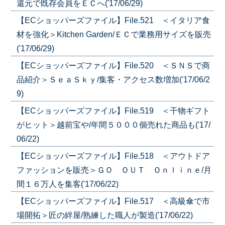
還元で既存会員をＥＣへ('17/06/29)
【ECショッパーズファイル】File.521 ＜イタリア食
材を強化＞Kitchen Garden/ＥＣで業務用サイズを販売
('17/06/29)
【ECショッパーズファイル】File.520 ＜ＳＮＳで商
品紹介＞ＳｅａＳｋｙ/集客・アクセス数増加('17/06/2
9)
【ECショッパーズファイル】File.519 ＜干物ギフト
がヒット＞越前宝や/年間５０００個売れた商品も('17/
06/22)
【ECショッパーズファイル】File.518 ＜アウトドア
ファッションを販売＞ＧＯ ＯＵＴ Ｏｎｌｉｎｅ/月
間１６万人を集客('17/06/22)
【ECショッパーズファイル】File.517 ＜高級傘で市
場開拓＞匠の絆屋/熟練した職人が製造('17/06/22)