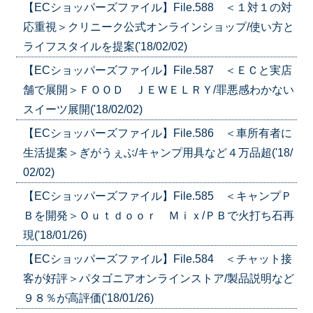
【ECショッパーズファイル】File.588 ＜１対１の対
応重視＞クリニーク公式オンラインショップ/使い方と
ライフスタイルを提案('18/02/02)
【ECショッパーズファイル】File.587 ＜ＥＣと実店
舗で展開＞ＦＯＯＤ ＪＥＷＥＬＲＹ/罪悪感わかない
スイーツ展開('18/02/02)
【ECショッパーズファイル】File.586 ＜車所有者に
生活提案＞ぎがうぇぶ/キャンプ用具など４万品超('18/
02/02)
【ECショッパーズファイル】File.585 ＜キャンプＰ
Ｂを開発＞Ｏｕｔｄｏｏｒ Ｍｉｘ/ＰＢで火打ち石再
現('18/01/26)
【ECショッパーズファイル】File.584 ＜チャット接
客が好評＞パタゴニアオンラインストア/製品説明など
９８％が高評価('18/01/26)