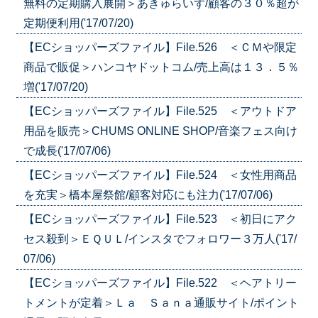
無料の定期購入展開＞あきゅらいず/顧客の３０％超が
定期便利用('17/07/20)
【ECショッパーズファイル】File.526 ＜ＣＭや限定
商品で販促＞ハンコヤドットコム/売上高は１３．５％
増('17/07/20)
【ECショッパーズファイル】File.525 ＜アウトドア
用品を販売＞CHUMS ONLINE SHOP/音楽フェス向け
で成長('17/07/06)
【ECショッパーズファイル】File.524 ＜女性用商品
を充実＞橋本屋祭館/顧客対応にも注力('17/07/06)
【ECショッパーズファイル】File.523 ＜初日にアク
セス殺到＞ＥＱＵＬ/インスタでフォロワー３万人('17/
07/06)
【ECショッパーズファイル】File.522 ＜ヘアトリー
トメントが定着＞Ｌａ Ｓａｎａ通販サイト/ポイント