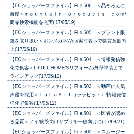
【ECショッパーズファイル】File.506 ＜品ぞろえに
自慢＞ｍｏｕｎｔａｉｎ―ｐｒｏｄｕｃｔｓ．ｃｏｍ/
商品検索機能を充実('17/05/19)
【ECショッパーズファイル】File.505 ＜ブランド眼
鏡を取り扱い＞ポンメガネWeb/実寸表示で購買意欲向
上('17/05/19)
【ECショッパーズファイル】File.504 ＜情報発信強
化で集客＞LIFULL HOME'Sリフォーム/外壁塗装まで
ラインアップ('17/05/12)
【ECショッパーズファイル】File.503 ＜動画に人気
声優を採用＞ＬａＬａＢｉｔ（ララビット）/情報発信
強化で集客('17/05/12)
【ECショッパーズファイル】File.501 ＜医者が認め
る品質＞ノイ/病院向けサプリを一般向けに('17/04/21)
【ECショッパーズファイル】File.500 ＜スムージー