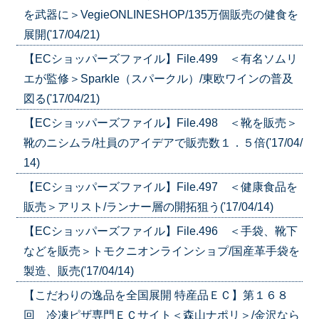
を武器に＞VegieONLINESHOP/135万個販売の健食を
展開('17/04/21)
【ECショッパーズファイル】File.499 ＜有名ソムリ
エが監修＞Sparkle（スパークル）/東欧ワインの普及
図る('17/04/21)
【ECショッパーズファイル】File.498 ＜靴を販売＞
靴のニシムラ/社員のアイデアで販売数１．５倍('17/04/
14)
【ECショッパーズファイル】File.497 ＜健康食品を
販売＞アリスト/ランナー層の開拓狙う('17/04/14)
【ECショッパーズファイル】File.496 ＜手袋、靴下
などを販売＞トモクニオンラインショプ/国産革手袋を
製造、販売('17/04/14)
【こだわりの逸品を全国展開 特産品ＥＣ】第１６８
回 冷凍ピザ専門ＥＣサイト＜森山ナポリ＞/金沢なら