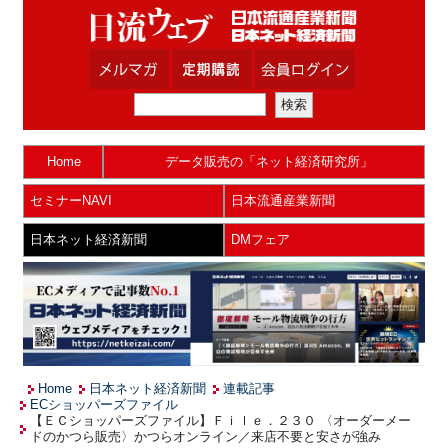
Home
データ販売の「ネット経済研究所」
セミナーNAVI
日本流通産業新聞
日本ネット経済新聞
DMフェア
Home
日本ネット経済新聞
連載記事
ECショッパーズファイル
【ＥＣショッパーズファイル】Ｆｉｌｅ．２３０ 〈オーダーメー
ドのかつら販売〉かつらオンライン／来店不要と安さが強み