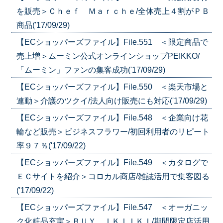
を販売＞Ｃｈｅｆ Ｍａｒｃｈｅ/全体売上４割がＰＢ
商品('17/09/29)
【ECショッパーズファイル】File.551 ＜限定商品で
売上増＞ムーミン公式オンラインショップPEIKKO/
「ムーミン」ファンの集客成功('17/09/29)
【ECショッパーズファイル】File.550 ＜楽天市場と
連動＞介護のツクイ/法人向け販売にも対応('17/09/29)
【ECショッパーズファイル】File.548 ＜企業向け花
輪など販売＞ビジネスフラワー/初回利用者のリピート
率９７％('17/09/22)
【ECショッパーズファイル】File.549 ＜カタログで
ＥＣサイトを紹介＞コロカル商店/雑誌活用で集客図る
('17/09/22)
【ECショッパーズファイル】File.547 ＜オーガニッ
ク化粧品充実＞ＢＵＹ ＩＫＩＩＫＩ/期間限定店活用