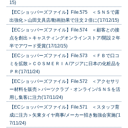
15)
【ECショッパーズファイル】File.575 ＜ＳＮＳで露
出強化＞山田文具店/動画効果で注文２倍に('17/12/15)
【ECショッパーズファイル】File.574 ＜顧客との接
点を創出＞キャスティングオンラインストア/開設２年
半でアワード受賞('17/12/15)
【ECショッパーズファイル】File.573 ＜ＦＢで口コ
ミを拡散＞ＣＯＳＭＥＲＩＡ/アジアに日本の化粧品を
ＰＲ('17/11/24)
【ECショッパーズファイル】File.572 ＜アクセサリ
ー材料を販売＞パーツクラブ・オンライン/ＳＮＳを活
用し集客に注力('17/11/24)
【ECショッパーズファイル】File.571 ＜スタッフ育
成に注力＞矢東タイヤ商事/メーカー招き勉強会実施('1
7/11/24)