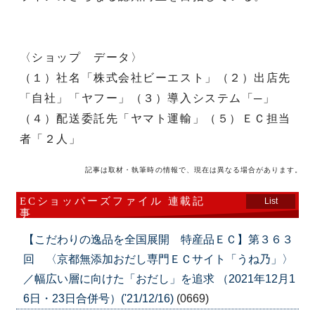
〈ショップ データ〉
（１）社名「株式会社ビーエスト」（２）出店先
「自社」「ヤフー」（３）導入システム「─」
（４）配送委託先「ヤマト運輸」（５）ＥＣ担当
者「２人」
記事は取材・執筆時の情報で、現在は異なる場合があります。
ECショッパーズファイル 連載記
List
事
【こだわりの逸品を全国展開 特産品ＥＣ】第３６３
回 〈京都無添加おだし専門ＥＣサイト「うね乃」〉
／幅広い層に向けた「おだし」を追求 （2021年12月1
6日・23日合併号）('21/12/16)
(0669)