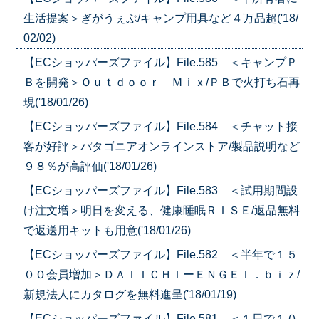
生活提案＞ぎがうぇぶ/キャンプ用具など４万品超('18/
02/02)
【ECショッパーズファイル】File.585 ＜キャンプＰ
Ｂを開発＞Ｏｕｔｄｏｏｒ Ｍｉｘ/ＰＢで火打ち石再
現('18/01/26)
【ECショッパーズファイル】File.584 ＜チャット接
客が好評＞パタゴニアオンラインストア/製品説明など
９８％が高評価('18/01/26)
【ECショッパーズファイル】File.583 ＜試用期間設
け注文増＞明日を変える、健康睡眠ＲＩＳＥ/返品無料
で返送用キットも用意('18/01/26)
【ECショッパーズファイル】File.582 ＜半年で１５
００会員増加＞ＤＡＩＩＣＨＩーＥＮＧＥＩ．ｂｉｚ/
新規法人にカタログを無料進呈('18/01/19)
【ECショッパーズファイル】File.581 ＜１日で１０