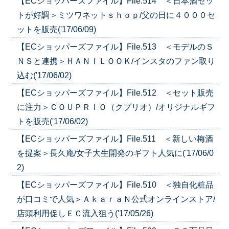
【ECショッパーズファイル】File.514 ＜日本酒セッ
トが好調＞ミツワネットｓｈｏｐ/父の日に４０００セ
ットを販売('17/06/09)
【ECショッパーズファイル】File.513 ＜モデルのＳ
ＮＳと連携＞ＨＡＮＩＬＯＯＫ/インスタのファン取り
込む('17/06/02)
【ECショッパーズファイル】File.512 ＜セット販売
に注力＞ＣＯＵＰＲＩＯ（クプリオ）/オリジナルギフ
トを販売('17/06/02)
【ECショッパーズファイル】File.511 ＜新しい梅酒
を提案＞長久庵/女子大生開発のギフト人気に('17/06/0
2)
【ECショッパーズファイル】File.510 ＜独自化粧品
が口コミで人気＞ＡｋａｒａＮ公式オンラインストア/
店頭利用促しＥＣ流入狙う('17/05/26)