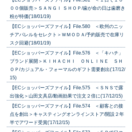
００個販売＞ＳＡＮＧＩ ＳＨＯＰ/歯が命の日は歯磨き
粉が特価('18/01/19)
【ECショッパーズファイル】File.580 ＜欧州のニッ
チアパレルをセレクト＞ＷＭＯＤＡ/予約販売で在庫リ
スク回避('18/01/19)
【ECショッパーズファイル】File.576 ＜「キハチ」
ブランド展開＞ＫＩＨＡＣＨＩ ＯＮＬＩＮＥ ＳＨ
ＯＰ/カジュアル・フォーマルのギフト需要創出('17/12/
15)
【ECショッパーズファイル】File.575 ＜ＳＮＳで露
出強化＞山田文具店/動画効果で注文２倍に('17/12/15)
【ECショッパーズファイル】File.574 ＜顧客との接
点を創出＞キャスティングオンラインストア/開設２年
半でアワード受賞('17/12/15)