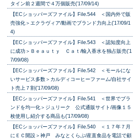
タイン前２週間で４万個販売('17/09/14)
【ECショッパーズファイル】File.544 ＜国内外で販
売強化＞エクラヴィア/動画でブランド力向上('17/09/1
4)
【ECショッパーズファイル】File.543 ＜認知度向上
に成功＞Ｂｅａｕｔｙ Ｃａｔ/輸入香水を独占販売('1
7/09/08)
【ECショッパーズファイル】File.542 ＜モールにな
いサービス多数＞カルディコーヒーファーム/自社サイ
ト売上７割('17/09/08)
【ECショッパーズファイル】File.541 ＜世界でブラ
ンドを均一化＞ジュリーク 公式通販サイト/画像１５
枚使用し紹介する商品も('17/09/08)
【ECショッパーズファイル】File.540 ＜１７年７月
にＥＣ開設＞神戸 みなとくらぶ/産直食品を電話で顧