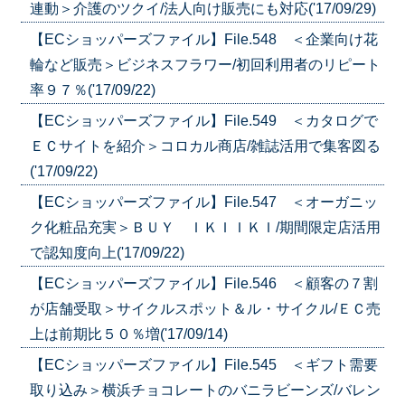
連動＞介護のツクイ/法人向け販売にも対応('17/09/29)
【ECショッパーズファイル】File.548 ＜企業向け花
輪など販売＞ビジネスフラワー/初回利用者のリピート
率９７％('17/09/22)
【ECショッパーズファイル】File.549 ＜カタログで
ＥＣサイトを紹介＞コロカル商店/雑誌活用で集客図る
('17/09/22)
【ECショッパーズファイル】File.547 ＜オーガニッ
ク化粧品充実＞ＢＵＹ ＩＫＩＩＫＩ/期間限定店活用
で認知度向上('17/09/22)
【ECショッパーズファイル】File.546 ＜顧客の７割
が店舗受取＞サイクルスポット＆ル・サイクル/ＥＣ売
上は前期比５０％増('17/09/14)
【ECショッパーズファイル】File.545 ＜ギフト需要
取り込み＞横浜チョコレートのバニラビーンズ/バレン