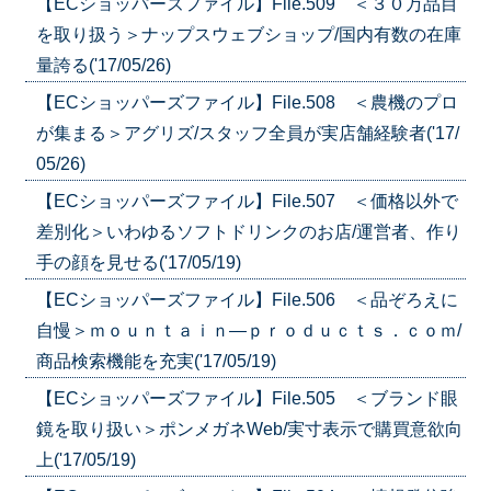
【ECショッパーズファイル】File.509 ＜３０万品目
を取り扱う＞ナップスウェブショップ/国内有数の在庫
量誇る('17/05/26)
【ECショッパーズファイル】File.508 ＜農機のプロ
が集まる＞アグリズ/スタッフ全員が実店舗経験者('17/
05/26)
【ECショッパーズファイル】File.507 ＜価格以外で
差別化＞いわゆるソフトドリンクのお店/運営者、作り
手の顔を見せる('17/05/19)
【ECショッパーズファイル】File.506 ＜品ぞろえに
自慢＞ｍｏｕｎｔａｉｎ―ｐｒｏｄｕｃｔｓ．ｃｏｍ/
商品検索機能を充実('17/05/19)
【ECショッパーズファイル】File.505 ＜ブランド眼
鏡を取り扱い＞ポンメガネWeb/実寸表示で購買意欲向
上('17/05/19)