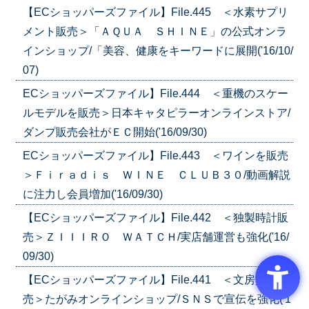
【ECショッパーズファイル】File.445 ＜水素サプリ
メント販売＞「ＡＱＵＡ ＳＨＩＮＥ」の公式オンラ
インショップ/「美容、健康をキーワードに展開('16/10/
07)
ECショッパーズファイル】File.444 ＜重機のスケー
ルモデルを販売＞日本キャタピラーオンラインストア/
ダンプ販売会社がＥＣ開始('16/09/30)
ECショッパーズファイル】File.443 ＜ワインを販売
＞Ｆｉｒａｄｉｓ ＷＩＮＥ ＣＬＵＢ３０/動画解説
に注力し会員増加('16/09/30)
【ECショッパーズファイル】File.442 ＜独製時計販
売＞ＺＩＩＩＲＯ ＷＡＴＣＨ/実店舗運営も強化('16/
09/30)
【ECショッパーズファイル】File.441 ＜文房具を販
売＞たがみオンラインショップ/ＳＮＳで宣伝を強化('1