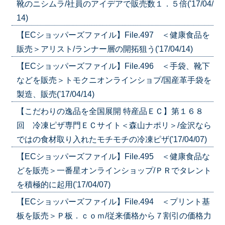
靴のニシムラ/社員のアイデアで販売数１．５倍('17/04/
14)
【ECショッパーズファイル】File.497 ＜健康食品を
販売＞アリスト/ランナー層の開拓狙う('17/04/14)
【ECショッパーズファイル】File.496 ＜手袋、靴下
などを販売＞トモクニオンラインショプ/国産革手袋を
製造、販売('17/04/14)
【こだわりの逸品を全国展開 特産品ＥＣ】第１６８
回 冷凍ピザ専門ＥＣサイト＜森山ナポリ＞/金沢なら
ではの食材取り入れたモチモチの冷凍ピザ('17/04/07)
【ECショッパーズファイル】File.495 ＜健康食品な
どを販売＞一番星オンラインショップ/ＰＲでタレント
を積極的に起用('17/04/07)
【ECショッパーズファイル】File.494 ＜プリント基
板を販売＞Ｐ板．ｃｏｍ/従来価格から７割引の価格力