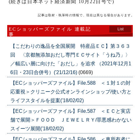
(続きは日本ネット経済新聞 10月22日号で)
記事は取材・執筆時の情報で、現在は異なる場合があります。
ECショッパーズファイル 連載記
List
事
【こだわりの逸品を全国展開 特産品ＥＣ】第３６３
回 〈京都無添加おだし専門ＥＣサイト「うね乃」〉
／幅広い層に向けた「おだし」を追求 （2021年12月1
6日・23日合併号）('21/12/16)
(0669)
【ECショッパーズファイル】File.588 ＜１対１の対
応重視＞クリニーク公式オンラインショップ/使い方と
ライフスタイルを提案('18/02/02)
【ECショッパーズファイル】File.587 ＜ＥＣと実店
舗で展開＞ＦＯＯＤ ＪＥＷＥＬＲＹ/罪悪感わかない
スイーツ展開('18/02/02)
【ECショッパーズファイル】File.586 ＜車所有者に