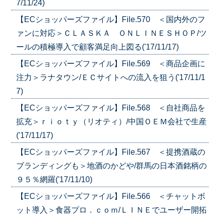
7/11/24)
【ECショッパーズファイル】File.570 ＜国内外のフ
ァンに対応＞ＣＬＡＳＫＡ ＯＮＬＩＮＥＳＨＯＰ/ツ
ールの積極導入で顧客満足向上図る('17/11/17)
【ECショッパーズファイル】File.569 ＜商品企画に
注力＞ラナタウン/ＥＣサイトへの流入を狙う('17/11/1
7)
【ECショッパーズファイル】File.568 ＜自社商品を
拡充＞ｒｉｏｔｙ（リオティ）/中国ＯＥＭ会社で生産
('17/11/17)
【ECショッパーズファイル】File.567 ＜提携酒蔵の
ブランディングも＞地酒のかどや/群馬の日本酒銘柄の
９５％網羅('17/11/10)
【ECショッパーズファイル】File.566 ＜チャットボ
ット導入＞食器プロ．ｃｏｍ/ＬＩＮＥでユーザー開拓