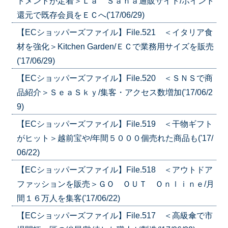
トメントが定着＞Ｌａ Ｓａｎａ通販サイト/ポイント
還元で既存会員をＥＣへ('17/06/29)
【ECショッパーズファイル】File.521 ＜イタリア食
材を強化＞Kitchen Garden/ＥＣで業務用サイズを販売
('17/06/29)
【ECショッパーズファイル】File.520 ＜ＳＮＳで商
品紹介＞ＳｅａＳｋｙ/集客・アクセス数増加('17/06/2
9)
【ECショッパーズファイル】File.519 ＜干物ギフト
がヒット＞越前宝や/年間５０００個売れた商品も('17/
06/22)
【ECショッパーズファイル】File.518 ＜アウトドア
ファッションを販売＞ＧＯ ＯＵＴ Ｏｎｌｉｎｅ/月
間１６万人を集客('17/06/22)
【ECショッパーズファイル】File.517 ＜高級傘で市