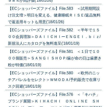
９８％が高評価('18/01/26)
【ECショッパーズファイル】File.583 ＜試用期間設
け注文増＞明日を変える、健康睡眠ＲＩＳＥ/返品無料
で返送用キットも用意('18/01/26)
【ECショッパーズファイル】File.582 ＜半年で１５
００会員増加＞ＤＡＩＩＣＨＩーＥＮＧＥＩ．ｂｉｚ/
新規法人にカタログを無料進呈('18/01/19)
【ECショッパーズファイル】File.581 ＜１日で１０
００個販売＞ＳＡＮＧＩ ＳＨＯＰ/歯が命の日は歯磨き
粉が特価('18/01/19)
【ECショッパーズファイル】File.580 ＜欧州のニッ
チアパレルをセレクト＞ＷＭＯＤＡ/予約販売で在庫リ
スク回避('18/01/19)
【ECショッパーズファイル】File.576 ＜「キハチ」
ブランド展開＞ＫＩＨＡＣＨＩ ＯＮＬＩＮＥ ＳＨ