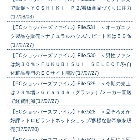
で販促＞ＹＯＳＨＩＫＩ Ｐ２/看板商品づくりに注力
('17/08/03)
【ECショッパーズファイル】File.531 ＜オーガニッ
ク製品を販売＞ナチュラルハウス/リピート率は５０％
('17/07/27)
【ECショッパーズファイル】File.530 ＜男性ファン
は約３０％＞ＦＵＫＵＢＩＳＵＩ ＳＥＬＥＣＴ/独自
化粧品専門のＥＣサイト開設('17/07/27)
【ECショッパーズファイル】File.529 ＜今期の売上
は２３％増＞Ｇｒａｎｄｅ（グランデ）/メーカー直送
で経費削減('17/07/27)
【ECショッパーズファイル】File.528 ＜品ぞろえが
好評＞トロピランドネットショップ/多様な熱帯魚を販
売('17/07/20)
【ECショッパーズファイル】File.527 ＜４回に１回