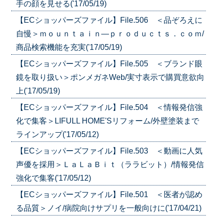
手の顔を見せる('17/05/19)
【ECショッパーズファイル】File.506 ＜品ぞろえに
自慢＞ｍｏｕｎｔａｉｎ―ｐｒｏｄｕｃｔｓ．ｃｏｍ/
商品検索機能を充実('17/05/19)
【ECショッパーズファイル】File.505 ＜ブランド眼
鏡を取り扱い＞ポンメガネWeb/実寸表示で購買意欲向
上('17/05/19)
【ECショッパーズファイル】File.504 ＜情報発信強
化で集客＞LIFULL HOME'Sリフォーム/外壁塗装まで
ラインアップ('17/05/12)
【ECショッパーズファイル】File.503 ＜動画に人気
声優を採用＞ＬａＬａＢｉｔ（ララビット）/情報発信
強化で集客('17/05/12)
【ECショッパーズファイル】File.501 ＜医者が認め
る品質＞ノイ/病院向けサプリを一般向けに('17/04/21)