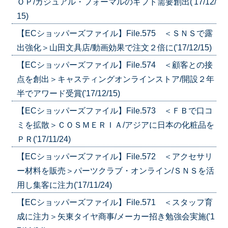
ＯＰ/カジュアル・フォーマルのギフト需要創出('17/12/
15)
【ECショッパーズファイル】File.575 ＜ＳＮＳで露
出強化＞山田文具店/動画効果で注文２倍に('17/12/15)
【ECショッパーズファイル】File.574 ＜顧客との接
点を創出＞キャスティングオンラインストア/開設２年
半でアワード受賞('17/12/15)
【ECショッパーズファイル】File.573 ＜ＦＢで口コ
ミを拡散＞ＣＯＳＭＥＲＩＡ/アジアに日本の化粧品を
ＰＲ('17/11/24)
【ECショッパーズファイル】File.572 ＜アクセサリ
ー材料を販売＞パーツクラブ・オンライン/ＳＮＳを活
用し集客に注力('17/11/24)
【ECショッパーズファイル】File.571 ＜スタッフ育
成に注力＞矢東タイヤ商事/メーカー招き勉強会実施('1