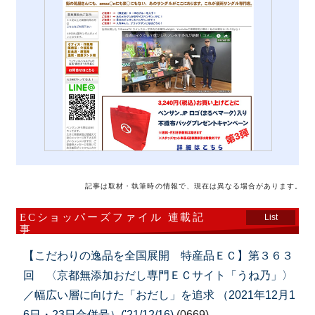
記事は取材・執筆時の情報で、現在は異なる場合があります。
ECショッパーズファイル 連載記
List
事
【こだわりの逸品を全国展開 特産品ＥＣ】第３６３
回 〈京都無添加おだし専門ＥＣサイト「うね乃」〉
／幅広い層に向けた「おだし」を追求 （2021年12月1
6日・23日合併号）('21/12/16)
(0669)