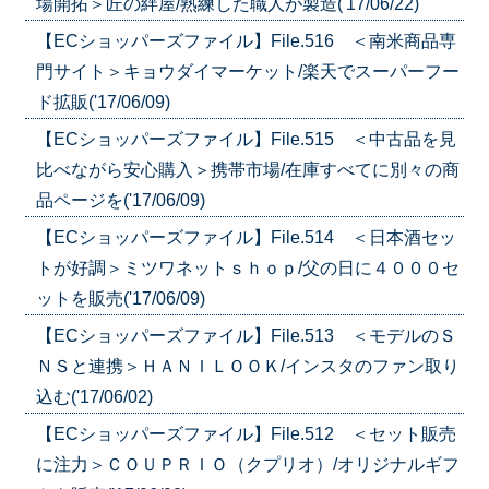
場開拓＞匠の絆屋/熟練した職人が製造('17/06/22)
【ECショッパーズファイル】File.516 ＜南米商品専
門サイト＞キョウダイマーケット/楽天でスーパーフー
ド拡販('17/06/09)
【ECショッパーズファイル】File.515 ＜中古品を見
比べながら安心購入＞携帯市場/在庫すべてに別々の商
品ページを('17/06/09)
【ECショッパーズファイル】File.514 ＜日本酒セッ
トが好調＞ミツワネットｓｈｏｐ/父の日に４０００セ
ットを販売('17/06/09)
【ECショッパーズファイル】File.513 ＜モデルのＳ
ＮＳと連携＞ＨＡＮＩＬＯＯＫ/インスタのファン取り
込む('17/06/02)
【ECショッパーズファイル】File.512 ＜セット販売
に注力＞ＣＯＵＰＲＩＯ（クプリオ）/オリジナルギフ