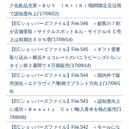
ク化粧品充実＞ＢＵＹ ＩＫＩＩＫＩ/期間限定店活用
で認知度向上('17/09/22)
【ECショッパーズファイル】File.546 ＜顧客の７割
が店舗受取＞サイクルスポット＆ル・サイクル/ＥＣ売
上は前期比５０％増('17/09/14)
【ECショッパーズファイル】File.545 ＜ギフト需要
取り込み＞横浜チョコレートのバニラビーンズ/バレン
タイン前２週間で４万個販売('17/09/14)
【ECショッパーズファイル】File.544 ＜国内外で販
売強化＞エクラヴィア/動画でブランド力向上('17/09/1
4)
【ECショッパーズファイル】File.543 ＜認知度向上
に成功＞Ｂｅａｕｔｙ Ｃａｔ/輸入香水を独占販売('1
7/09/08)
【ECショッパーズファイル】File.542 ＜モールにな