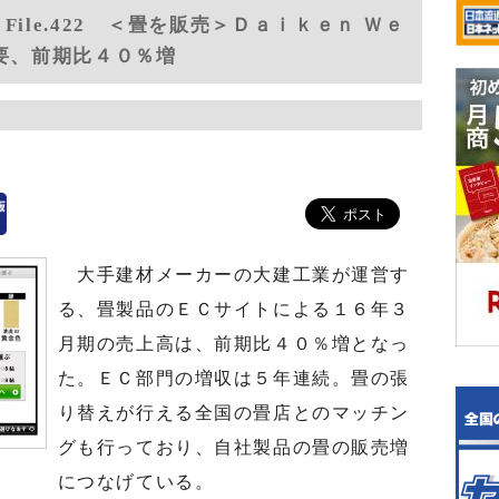
ile.422 ＜畳を販売＞Ｄａｉｋｅｎ Ｗｅ
需要、前期比４０％増
大手建材メーカーの大建工業が運営す
る、畳製品のＥＣサイトによる１６年３
月期の売上高は、前期比４０％増となっ
た。ＥＣ部門の増収は５年連続。畳の張
り替えが行える全国の畳店とのマッチン
グも行っており、自社製品の畳の販売増
につなげている。