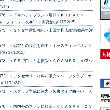
/19)
e.576 ＜「キハチ」ブランド展開＞ＫＩＨＡＣＨＩ
フォーマルのギフト需要創出('17/12/15)
e.575 ＜ＳＮＳで露出強化＞山田文具店/動画効果で注
e.574 ＜顧客との接点を創出＞キャスティングオンラ
17/12/15)
e.573 ＜ＦＢで口コミを拡散＞ＣＯＳＭＥＲＩＡ/アジ
e.572 ＜アクセサリー材料を販売＞パーツクラブ・オ
7/11/24)
e.571 ＜スタッフ育成に注力＞矢東タイヤ商事/メーカ
e.570 ＜国内外のファンに対応＞ＣＬＡＳＫＡ ＯＮ