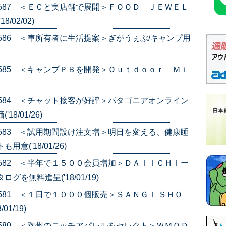
e.587 ＜ＥＣと実店舗で展開＞ＦＯＯＤ ＪＥＷＥＬ
02/02)
e.586 ＜車所有者に生活提案＞ぎがうぇぶ/キャンプ用
e.585 ＜キャンプＰＢを開発＞Ｏｕｔｄｏｏｒ Ｍｉ
e.584 ＜チャット接客が好評＞パタゴニアオンライン
8/01/26)
e.583 ＜試用期間設け注文増＞明日を変える、健康睡
('18/01/26)
e.582 ＜半年で１５００会員増加＞ＤＡＩＩＣＨＩー
を無料進呈('18/01/19)
.581 ＜１日で１０００個販売＞ＳＡＮＧＩ ＳＨＯ
1/19)
e.580 ＜欧州のニッチアパレルをセレクト＞ＷＭＯＤ