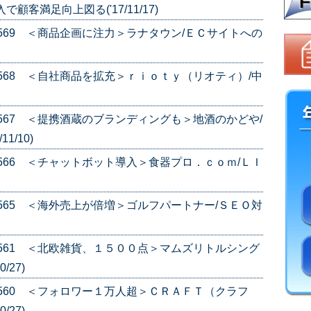
客満足向上図る('17/11/17)
e.569 ＜商品企画に注力＞ラナタウン/ＥＣサイトへの
e.568 ＜自社商品を拡充＞ｒｉｏｔｙ（リオティ）/中
e.567 ＜提携酒蔵のブランディングも＞地酒のかどや/
1/10)
e.566 ＜チャットボット導入＞食器プロ．ｃｏｍ/ＬＩ
e.565 ＜海外売上が倍増＞ゴルフパートナー/ＳＥＯ対
e.561 ＜北欧雑貨、１５００点＞マムズリトルシング
/27)
e.560 ＜フォロワー１万人超＞ＣＲＡＦＴ（クラフ
/27)