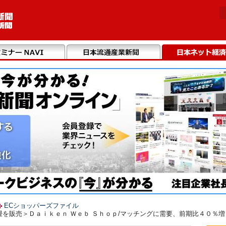
ECショッパーズファイル
 ＜畳を販売＞Ｄａｉｋｅｎ Ｗｅｂ Ｓｈｏｐ/マッチングに需要、前期比４０％増