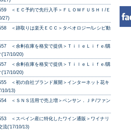
e.559 ＜ＥＣ予約で先行入手＞ＦＬＯＷＦＵＳＨＩ/Ｅ
27)
e.558 ＜跡取りは楽天ＥＣＣ＞タベオロジー/レシピ動
e.557 ＜余剰在庫を格安で提供＞ＴｉｌｅＬｉｆｅ/購
/10/20)
e.557 ＜余剰在庫を格安で提供＞ＴｉｌｅＬｉｆｅ/購
/10/20)
e.555 ＜初の自社ブランド展開＞インターネット花キ
0/13)
e.554 ＜ＳＮＳ活用で売上増＞ベンサン．ＪＰ/ファン
e.553 ＜スペイン産に特化したワイン通販＞ワイナリ
17/10/13)