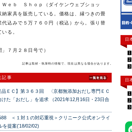
Ｗｅｂ Ｓｈｏｐ（ダイケンウェブショッ
収納家具を販売している。価格は、縁つきの畳
業代込みで５万７６０円（税込）から。張り替
ている。
日
聞」７月２８日号で）
1
2
記事は取材・執筆時の情報で、現在は異なる場合があります。
3
載記事
日
産品ＥＣ】第３６３回 〈京都無添加おだし専門ＥＣ
1
た「おだし」を追求 （2021年12月16日・23日合
2
3
e.588 ＜１対１の対応重視＞クリニーク公式オンライ
('18/02/02)