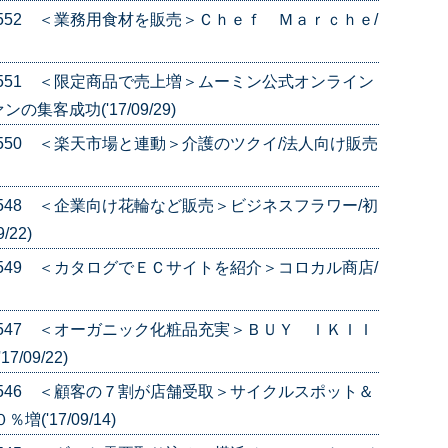
e.552 ＜業務用食材を販売＞Ｃｈｅｆ Ｍａｒｃｈｅ/
e.551 ＜限定商品で売上増＞ムーミン公式オンライン
集客成功('17/09/29)
e.550 ＜楽天市場と連動＞介護のツクイ/法人向け販売
e.548 ＜企業向け花輪など販売＞ビジネスフラワー/初
22)
e.549 ＜カタログでＥＣサイトを紹介＞コロカル商店/
e.547 ＜オーガニック化粧品充実＞ＢＵＹ ＩＫＩＩ
09/22)
e.546 ＜顧客の７割が店舗受取＞サイクルスポット＆
'17/09/14)