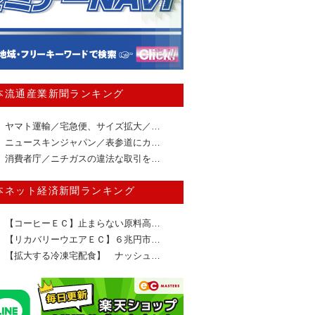
本流通産業新聞ランキング
ヤマト運輸／宅急便、サイズ拡大／…
ニュースキンジャパン／表参道にカ…
消費者庁／ニチガスの違法な取引を…
本ネット経済新聞ランキング
【コーヒーＥＣ】止まらない原料高…
【リカバリーウエアＥＣ】６兆円市…
【拡大する冷凍宅配食】 ナッシュ…