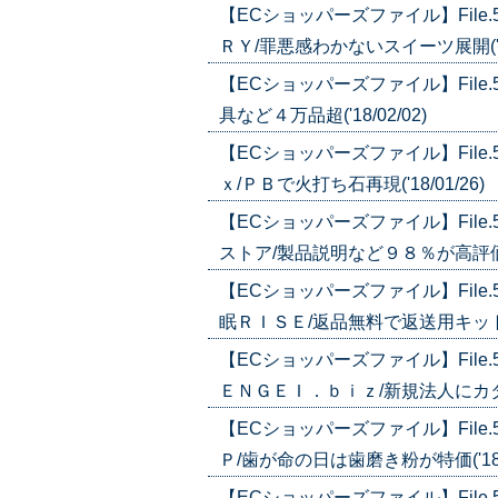
【ECショッパーズファイル】Fil
ＲＹ/罪悪感わかないスイーツ展開('18/
【ECショッパーズファイル】Fil
具など４万品超('18/02/02)
【ECショッパーズファイル】Fil
ｘ/ＰＢで火打ち石再現('18/01/26)
【ECショッパーズファイル】Fil
ストア/製品説明など９８％が高評価('1
【ECショッパーズファイル】Fil
眠ＲＩＳＥ/返品無料で返送用キットも用意
【ECショッパーズファイル】Fil
ＥＮＧＥＩ．ｂｉｚ/新規法人にカタログ
【ECショッパーズファイル】File
Ｐ/歯が命の日は歯磨き粉が特価('18/0
【ECショッパーズファイル】Fil