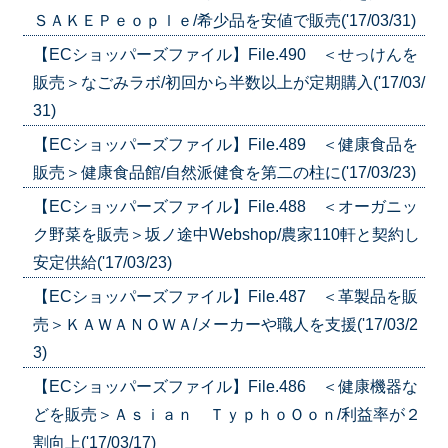
ＳＡＫＥＰｅｏｐｌｅ/希少品を安値で販売('17/03/31)
【ECショッパーズファイル】File.490 ＜せっけんを
販売＞なごみラボ/初回から半数以上が定期購入('17/03/
31)
【ECショッパーズファイル】File.489 ＜健康食品を
販売＞健康食品館/自然派健食を第二の柱に('17/03/23)
【ECショッパーズファイル】File.488 ＜オーガニッ
ク野菜を販売＞坂ノ途中Webshop/農家110軒と契約し
安定供給('17/03/23)
【ECショッパーズファイル】File.487 ＜革製品を販
売＞ＫＡＷＡＮＯＷＡ/メーカーや職人を支援('17/03/2
3)
【ECショッパーズファイル】File.486 ＜健康機器な
どを販売＞Ａｓｉａｎ ＴｙｐｈｏＯｏｎ/利益率が２
割向上('17/03/17)