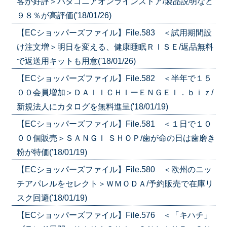
客が好評＞パタゴニアオンラインストア/製品説明など
９８％が高評価('18/01/26)
【ECショッパーズファイル】File.583 ＜試用期間設
け注文増＞明日を変える、健康睡眠ＲＩＳＥ/返品無料
で返送用キットも用意('18/01/26)
【ECショッパーズファイル】File.582 ＜半年で１５
００会員増加＞ＤＡＩＩＣＨＩーＥＮＧＥＩ．ｂｉｚ/
新規法人にカタログを無料進呈('18/01/19)
【ECショッパーズファイル】File.581 ＜１日で１０
００個販売＞ＳＡＮＧＩ ＳＨＯＰ/歯が命の日は歯磨き
粉が特価('18/01/19)
【ECショッパーズファイル】File.580 ＜欧州のニッ
チアパレルをセレクト＞ＷＭＯＤＡ/予約販売で在庫リ
スク回避('18/01/19)
【ECショッパーズファイル】File.576 ＜「キハチ」