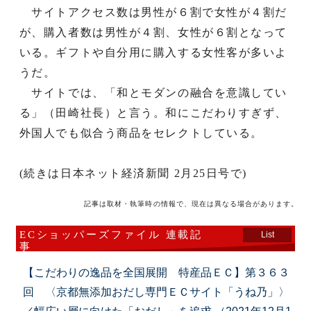
サイトアクセス数は男性が６割で女性が４割だ
が、購入者数は男性が４割、女性が６割となって
いる。ギフトや自分用に購入する女性客が多いよ
うだ。
サイトでは、「和とモダンの融合を意識してい
る」（田崎社長）と言う。和にこだわりすぎず、
外国人でも似合う商品をセレクトしている。
(続きは日本ネット経済新聞 2月25日号で)
記事は取材・執筆時の情報で、現在は異なる場合があります。
ECショッパーズファイル 連載記
List
事
【こだわりの逸品を全国展開 特産品ＥＣ】第３６３
回 〈京都無添加おだし専門ＥＣサイト「うね乃」〉