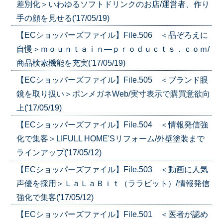
差別化＞いわゆるソフトドリンクのお店/運営者、作り
手の顔を見せる('17/05/19)
【ECショッパーズファイル】File.506 ＜品ぞろえに
自慢＞ｍｏｕｎｔａｉｎ―ｐｒｏｄｕｃｔｓ．ｃｏｍ/
商品検索機能を充実('17/05/19)
【ECショッパーズファイル】File.505 ＜ブランド眼
鏡を取り扱い＞ポンメガネWeb/実寸表示で購買意欲向
上('17/05/19)
【ECショッパーズファイル】File.504 ＜情報発信強
化で集客＞LIFULL HOME'Sリフォーム/外壁塗装まで
ラインアップ('17/05/12)
【ECショッパーズファイル】File.503 ＜動画に人気
声優を採用＞ＬａＬａＢｉｔ（ララビット）/情報発信
強化で集客('17/05/12)
【ECショッパーズファイル】File.501 ＜医者が認め