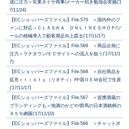
成に注力＞矢東タイヤ商事/メーカー招き勉強会実施('1
7/11/24)
【ECショッパーズファイル】File.570 ＜国内外のフ
ァンに対応＞ＣＬＡＳＫＡ ＯＮＬＩＮＥＳＨＯＰ/ツ
ールの積極導入で顧客満足向上図る('17/11/17)
【ECショッパーズファイル】File.569 ＜商品企画に
注力＞ラナタウン/ＥＣサイトへの流入を狙う('17/11/1
7)
【ECショッパーズファイル】File.568 ＜自社商品を
拡充＞ｒｉｏｔｙ（リオティ）/中国ＯＥＭ会社で生産
('17/11/17)
【ECショッパーズファイル】File.567 ＜提携酒蔵の
ブランディングも＞地酒のかどや/群馬の日本酒銘柄の
９５％網羅('17/11/10)
【ECショッパーズファイル】File.566 ＜チャットボ