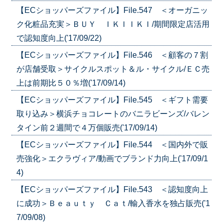
【ECショッパーズファイル】File.547 ＜オーガニッ
ク化粧品充実＞ＢＵＹ ＩＫＩＩＫＩ/期間限定店活用
で認知度向上('17/09/22)
【ECショッパーズファイル】File.546 ＜顧客の７割
が店舗受取＞サイクルスポット＆ル・サイクル/ＥＣ売
上は前期比５０％増('17/09/14)
【ECショッパーズファイル】File.545 ＜ギフト需要
取り込み＞横浜チョコレートのバニラビーンズ/バレン
タイン前２週間で４万個販売('17/09/14)
【ECショッパーズファイル】File.544 ＜国内外で販
売強化＞エクラヴィア/動画でブランド力向上('17/09/1
4)
【ECショッパーズファイル】File.543 ＜認知度向上
に成功＞Ｂｅａｕｔｙ Ｃａｔ/輸入香水を独占販売('1
7/09/08)