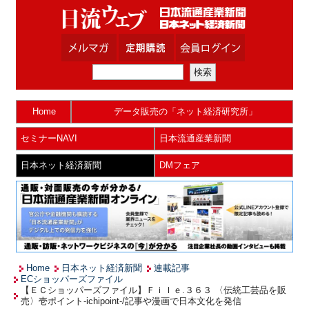
Home
データ販売の「ネット経済研究所」
セミナーNAVI
日本流通産業新聞
日本ネット経済新聞
DMフェア
Home
日本ネット経済新聞
連載記事
ECショッパーズファイル
【ＥＣショッパーズファイル】Ｆｉｌｅ.３６３ 〈伝統工芸品を販
売〉壱ポイント-ichipoint-/記事や漫画で日本文化を発信