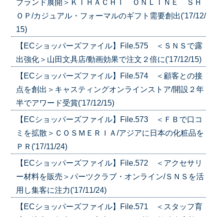
ブランド展開＞ＫＩＨＡＣＨＩ ＯＮＬＩＮＥ ＳＨ
ＯＰ/カジュアル・フォーマルのギフト需要創出('17/12/
15)
【ECショッパーズファイル】File.575 ＜ＳＮＳで露
出強化＞山田文具店/動画効果で注文２倍に('17/12/15)
【ECショッパーズファイル】File.574 ＜顧客との接
点を創出＞キャスティングオンラインストア/開設２年
半でアワード受賞('17/12/15)
【ECショッパーズファイル】File.573 ＜ＦＢで口コ
ミを拡散＞ＣＯＳＭＥＲＩＡ/アジアに日本の化粧品を
ＰＲ('17/11/24)
【ECショッパーズファイル】File.572 ＜アクセサリ
ー材料を販売＞パーツクラブ・オンライン/ＳＮＳを活
用し集客に注力('17/11/24)
【ECショッパーズファイル】File.571 ＜スタッフ育