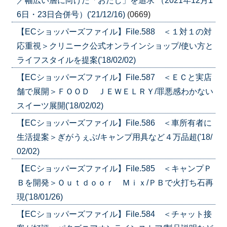
／幅広い層に向けた「おだし」を追求 （2021年12月1
6日・23日合併号）('21/12/16)
(0669)
【ECショッパーズファイル】File.588 ＜１対１の対
応重視＞クリニーク公式オンラインショップ/使い方と
ライフスタイルを提案('18/02/02)
【ECショッパーズファイル】File.587 ＜ＥＣと実店
舗で展開＞ＦＯＯＤ ＪＥＷＥＬＲＹ/罪悪感わかない
スイーツ展開('18/02/02)
【ECショッパーズファイル】File.586 ＜車所有者に
生活提案＞ぎがうぇぶ/キャンプ用具など４万品超('18/
02/02)
【ECショッパーズファイル】File.585 ＜キャンプＰ
Ｂを開発＞Ｏｕｔｄｏｏｒ Ｍｉｘ/ＰＢで火打ち石再
現('18/01/26)
【ECショッパーズファイル】File.584 ＜チャット接