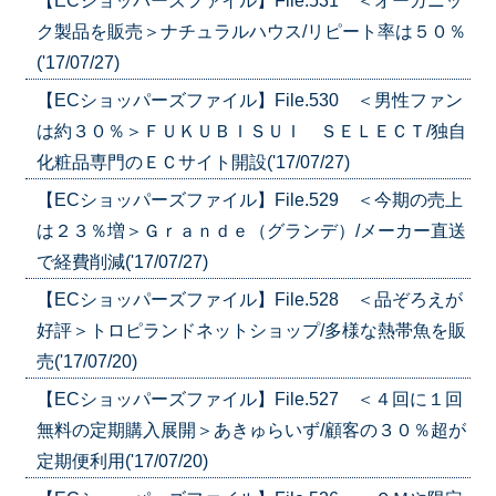
【ECショッパーズファイル】File.531 ＜オーガニッ
ク製品を販売＞ナチュラルハウス/リピート率は５０％
('17/07/27)
【ECショッパーズファイル】File.530 ＜男性ファン
は約３０％＞ＦＵＫＵＢＩＳＵＩ ＳＥＬＥＣＴ/独自
化粧品専門のＥＣサイト開設('17/07/27)
【ECショッパーズファイル】File.529 ＜今期の売上
は２３％増＞Ｇｒａｎｄｅ（グランデ）/メーカー直送
で経費削減('17/07/27)
【ECショッパーズファイル】File.528 ＜品ぞろえが
好評＞トロピランドネットショップ/多様な熱帯魚を販
売('17/07/20)
【ECショッパーズファイル】File.527 ＜４回に１回
無料の定期購入展開＞あきゅらいず/顧客の３０％超が
定期便利用('17/07/20)