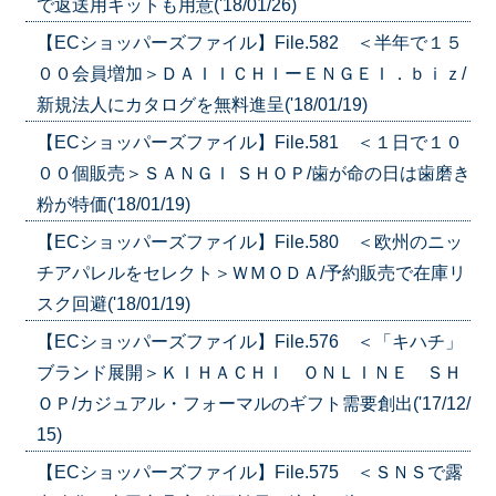
で返送用キットも用意('18/01/26)
【ECショッパーズファイル】File.582 ＜半年で１５
００会員増加＞ＤＡＩＩＣＨＩーＥＮＧＥＩ．ｂｉｚ/
新規法人にカタログを無料進呈('18/01/19)
【ECショッパーズファイル】File.581 ＜１日で１０
００個販売＞ＳＡＮＧＩ ＳＨＯＰ/歯が命の日は歯磨き
粉が特価('18/01/19)
【ECショッパーズファイル】File.580 ＜欧州のニッ
チアパレルをセレクト＞ＷＭＯＤＡ/予約販売で在庫リ
スク回避('18/01/19)
【ECショッパーズファイル】File.576 ＜「キハチ」
ブランド展開＞ＫＩＨＡＣＨＩ ＯＮＬＩＮＥ ＳＨ
ＯＰ/カジュアル・フォーマルのギフト需要創出('17/12/
15)
【ECショッパーズファイル】File.575 ＜ＳＮＳで露