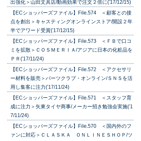
出強化＞山田文具店/動画効果で注文２倍に('17/12/15)
【ECショッパーズファイル】File.574 ＜顧客との接
点を創出＞キャスティングオンラインストア/開設２年
半でアワード受賞('17/12/15)
【ECショッパーズファイル】File.573 ＜ＦＢで口コ
ミを拡散＞ＣＯＳＭＥＲＩＡ/アジアに日本の化粧品を
ＰＲ('17/11/24)
【ECショッパーズファイル】File.572 ＜アクセサリ
ー材料を販売＞パーツクラブ・オンライン/ＳＮＳを活
用し集客に注力('17/11/24)
【ECショッパーズファイル】File.571 ＜スタッフ育
成に注力＞矢東タイヤ商事/メーカー招き勉強会実施('1
7/11/24)
【ECショッパーズファイル】File.570 ＜国内外のフ
ァンに対応＞ＣＬＡＳＫＡ ＯＮＬＩＮＥＳＨＯＰ/ツ