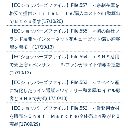
【ECショッパーズファイル】File.557 ＜余剰在庫を
格安で提供＞ＴｉｌｅＬｉｆｅ/購入コストの自動算出
でＢｔｏＢ促す('17/10/20)
【ECショッパーズファイル】File.555 ＜初の自社ブ
ランド展開＞インターネット花キューピット/若い顧客
層を開拓 ('17/10/13)
【ECショッパーズファイル】File.554 ＜ＳＮＳ活用
で売上増＞ベンサン．ＪＰ/ファンがサイト情報を拡散
('17/10/13)
【ECショッパーズファイル】File.553 ＜スペイン産
に特化したワイン通販＞ワイナリー和泉屋/ロイヤル顧
客とＳＮＳで交流('17/10/13)
【ECショッパーズファイル】File.552 ＜業務用食材
を販売＞Ｃｈｅｆ Ｍａｒｃｈｅ/全体売上４割がＰＢ
商品('17/09/29)