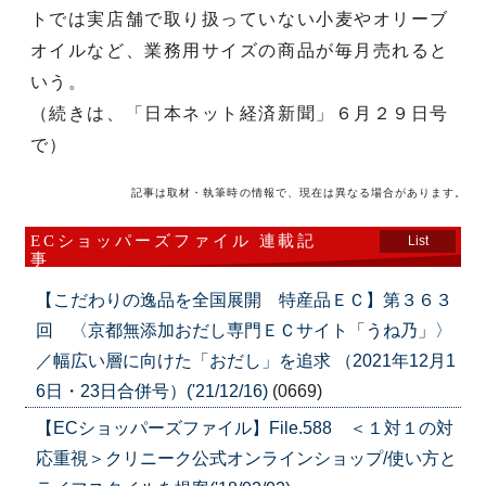
トでは実店舗で取り扱っていない小麦やオリーブ
オイルなど、業務用サイズの商品が毎月売れると
いう。
（続きは、「日本ネット経済新聞」６月２９日号
で）
記事は取材・執筆時の情報で、現在は異なる場合があります。
ECショッパーズファイル 連載記
List
事
【こだわりの逸品を全国展開 特産品ＥＣ】第３６３
回 〈京都無添加おだし専門ＥＣサイト「うね乃」〉
／幅広い層に向けた「おだし」を追求 （2021年12月1
6日・23日合併号）('21/12/16)
(0669)
【ECショッパーズファイル】File.588 ＜１対１の対
応重視＞クリニーク公式オンラインショップ/使い方と