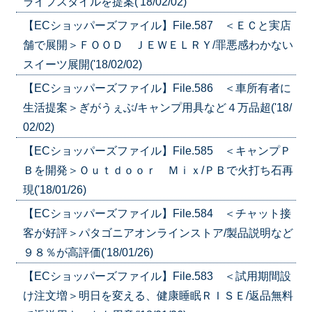
ライフスタイルを提案('18/02/02)
【ECショッパーズファイル】File.587 ＜ＥＣと実店
舗で展開＞ＦＯＯＤ ＪＥＷＥＬＲＹ/罪悪感わかない
スイーツ展開('18/02/02)
【ECショッパーズファイル】File.586 ＜車所有者に
生活提案＞ぎがうぇぶ/キャンプ用具など４万品超('18/
02/02)
【ECショッパーズファイル】File.585 ＜キャンプＰ
Ｂを開発＞Ｏｕｔｄｏｏｒ Ｍｉｘ/ＰＢで火打ち石再
現('18/01/26)
【ECショッパーズファイル】File.584 ＜チャット接
客が好評＞パタゴニアオンラインストア/製品説明など
９８％が高評価('18/01/26)
【ECショッパーズファイル】File.583 ＜試用期間設
け注文増＞明日を変える、健康睡眠ＲＩＳＥ/返品無料