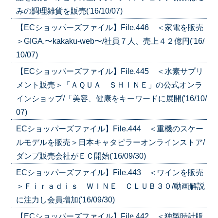
みの調理雑貨を販売('16/10/07)
【ECショッパーズファイル】File.446 ＜家電を販売
＞GIGA.〜kakaku-web〜/社員７人、売上４２億円('16/
10/07)
【ECショッパーズファイル】File.445 ＜水素サプリ
メント販売＞「ＡＱＵＡ ＳＨＩＮＥ」の公式オンラ
インショップ/「美容、健康をキーワードに展開('16/10/
07)
ECショッパーズファイル】File.444 ＜重機のスケー
ルモデルを販売＞日本キャタピラーオンラインストア/
ダンプ販売会社がＥＣ開始('16/09/30)
ECショッパーズファイル】File.443 ＜ワインを販売
＞Ｆｉｒａｄｉｓ ＷＩＮＥ ＣＬＵＢ３０/動画解説
に注力し会員増加('16/09/30)
【ECショッパーズファイル】File.442 ＜独製時計販