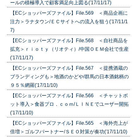
ールの積極導入で顧客満足向上図る('17/11/17)
【ECショッパーズファイル】File.569 ＜商品企画に
注力＞ラナタウン/ＥＣサイトへの流入を狙う('17/11/1
7)
【ECショッパーズファイル】File.568 ＜自社商品を
拡充＞ｒｉｏｔｙ（リオティ）/中国ＯＥＭ会社で生産
('17/11/17)
【ECショッパーズファイル】File.567 ＜提携酒蔵の
ブランディングも＞地酒のかどや/群馬の日本酒銘柄の
９５％網羅('17/11/10)
【ECショッパーズファイル】File.566 ＜チャットボ
ット導入＞食器プロ．ｃｏｍ/ＬＩＮＥでユーザー開拓
('17/11/10)
【ECショッパーズファイル】File.565 ＜海外売上が
倍増＞ゴルフパートナー/ＳＥＯ対策が奏功('17/11/10)