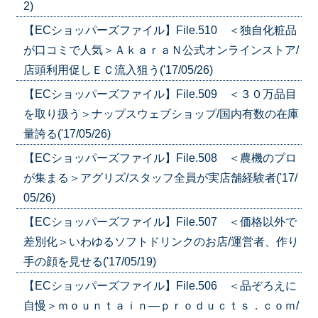
2)
【ECショッパーズファイル】File.510 ＜独自化粧品
が口コミで人気＞ＡｋａｒａＮ公式オンラインストア/
店頭利用促しＥＣ流入狙う('17/05/26)
【ECショッパーズファイル】File.509 ＜３０万品目
を取り扱う＞ナップスウェブショップ/国内有数の在庫
量誇る('17/05/26)
【ECショッパーズファイル】File.508 ＜農機のプロ
が集まる＞アグリズ/スタッフ全員が実店舗経験者('17/
05/26)
【ECショッパーズファイル】File.507 ＜価格以外で
差別化＞いわゆるソフトドリンクのお店/運営者、作り
手の顔を見せる('17/05/19)
【ECショッパーズファイル】File.506 ＜品ぞろえに
自慢＞ｍｏｕｎｔａｉｎ―ｐｒｏｄｕｃｔｓ．ｃｏｍ/