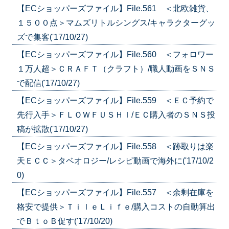
【ECショッパーズファイル】File.561 ＜北欧雑貨、
１５００点＞マムズリトルシングス/キャラクターグッ
ズで集客('17/10/27)
【ECショッパーズファイル】File.560 ＜フォロワー
１万人超＞ＣＲＡＦＴ（クラフト）/職人動画をＳＮＳ
で配信('17/10/27)
【ECショッパーズファイル】File.559 ＜ＥＣ予約で
先行入手＞ＦＬＯＷＦＵＳＨＩ/ＥＣ購入者のＳＮＳ投
稿が拡散('17/10/27)
【ECショッパーズファイル】File.558 ＜跡取りは楽
天ＥＣＣ＞タベオロジー/レシピ動画で海外に('17/10/2
0)
【ECショッパーズファイル】File.557 ＜余剰在庫を
格安で提供＞ＴｉｌｅＬｉｆｅ/購入コストの自動算出
でＢｔｏＢ促す('17/10/20)