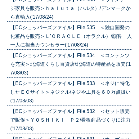
ジ家具を販売＞ｈａｌｕｔａ（ハルタ）/デンマークか
ら直輸入('17/08/24)
【ECショッパーズファイル】File.535 ＜独自開発の
化粧品を販売＞Ｌ’ＯＲＡＣＬＥ（オラクル）/顧客一人
一人に担当カウンセラー('17/08/24)
【ECショッパーズファイル】File.534 ＜コンテンツ
を充実＞北海道くらし百貨店/北海道の特産品を販売('1
7/08/03)
【ECショッパーズファイル】File.533 ＜ネジに特化
したＥＣサイト＞ネジクル/ネジや工具を６０万点扱い
('17/08/03)
【ECショッパーズファイル】File.532 ＜セット販売
で販促＞ＹＯＳＨＩＫＩ Ｐ２/看板商品づくりに注力
('17/08/03)