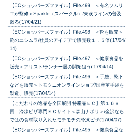
【ECショッパーズファイル】File.499 ＜有名ソムリ
エが監修＞Sparkle（スパークル）/東欧ワインの普及
図る('17/04/21)
【ECショッパーズファイル】File.498 ＜靴を販売＞
靴のニシムラ/社員のアイデアで販売数１．５倍('17/04/
14)
【ECショッパーズファイル】File.497 ＜健康食品を
販売＞アリスト/ランナー層の開拓狙う('17/04/14)
【ECショッパーズファイル】File.496 ＜手袋、靴下
などを販売＞トモクニオンラインショプ/国産革手袋を
製造、販売('17/04/14)
【こだわりの逸品を全国展開 特産品ＥＣ】第１６８
回 冷凍ピザ専門ＥＣサイト＜森山ナポリ＞/金沢なら
ではの食材取り入れたモチモチの冷凍ピザ('17/04/07)
【ECショッパーズファイル】File.495 ＜健康食品な