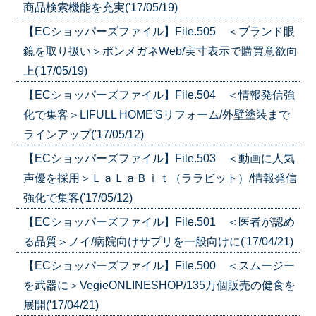
商品検索機能を充実('17/05/19)
【ECショッパーズファイル】File.505 ＜ブランド眼
鏡を取り扱い＞ポンメガネWeb/実寸表示で購買意欲向
上('17/05/19)
【ECショッパーズファイル】File.504 ＜情報発信強
化で集客＞LIFULL HOME'Sリフォーム/外壁塗装まで
ラインアップ('17/05/12)
【ECショッパーズファイル】File.503 ＜動画に人気
声優を採用＞ＬａＬａＢｉｔ（ララビット）/情報発信
強化で集客('17/05/12)
【ECショッパーズファイル】File.501 ＜医者が認め
る品質＞ノイ/病院向けサプリを一般向けに('17/04/21)
【ECショッパーズファイル】File.500 ＜スムージー
を武器に＞VegieONLINESHOP/135万個販売の健食を
展開('17/04/21)