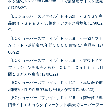
材を強化＞Kitchen Garden/ＥＣで業務用サイズを販売
('17/06/29)
【ECショッパーズファイル】File.520 ＜ＳＮＳで商
品紹介＞ＳｅａＳｋｙ/集客・アクセス数増加('17/06/2
9)
【ECショッパーズファイル】File.519 ＜干物ギフト
がヒット＞越前宝や/年間５０００個売れた商品も('17/
06/22)
【ECショッパーズファイル】File.518 ＜アウトドア
ファッションを販売＞ＧＯ ＯＵＴ Ｏｎｌｉｎｅ/月
間１６万人を集客('17/06/22)
【ECショッパーズファイル】File.517 ＜高級傘で市
場開拓＞匠の絆屋/熟練した職人が製造('17/06/22)
【ECショッパーズファイル】File.516 ＜南米商品専
門サイト＞キョウダイマーケット/楽天でスーパーフー