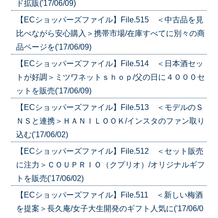
ド拡販('17/06/09)
【ECショッパーズファイル】File.515 ＜中古品を見
比べながら安心購入＞携帯市場/在庫すべてに別々の商
品ページを('17/06/09)
【ECショッパーズファイル】File.514 ＜日本酒セッ
トが好調＞ミツワネットｓｈｏｐ/父の日に４０００セ
ットを販売('17/06/09)
【ECショッパーズファイル】File.513 ＜モデルのＳ
ＮＳと連携＞ＨＡＮＩＬＯＯＫ/インスタのファン取り
込む('17/06/02)
【ECショッパーズファイル】File.512 ＜セット販売
に注力＞ＣＯＵＰＲＩＯ（クプリオ）/オリジナルギフ
トを販売('17/06/02)
【ECショッパーズファイル】File.511 ＜新しい梅酒
を提案＞長久庵/女子大生開発のギフト人気に('17/06/0