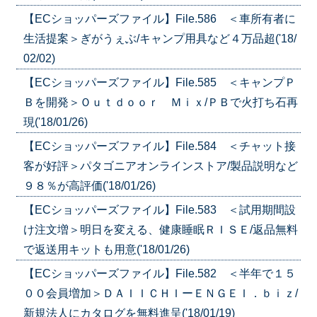
【ECショッパーズファイル】File.586 ＜車所有者に
生活提案＞ぎがうぇぶ/キャンプ用具など４万品超('18/
02/02)
【ECショッパーズファイル】File.585 ＜キャンプＰ
Ｂを開発＞Ｏｕｔｄｏｏｒ Ｍｉｘ/ＰＢで火打ち石再
現('18/01/26)
【ECショッパーズファイル】File.584 ＜チャット接
客が好評＞パタゴニアオンラインストア/製品説明など
９８％が高評価('18/01/26)
【ECショッパーズファイル】File.583 ＜試用期間設
け注文増＞明日を変える、健康睡眠ＲＩＳＥ/返品無料
で返送用キットも用意('18/01/26)
【ECショッパーズファイル】File.582 ＜半年で１５
００会員増加＞ＤＡＩＩＣＨＩーＥＮＧＥＩ．ｂｉｚ/
新規法人にカタログを無料進呈('18/01/19)