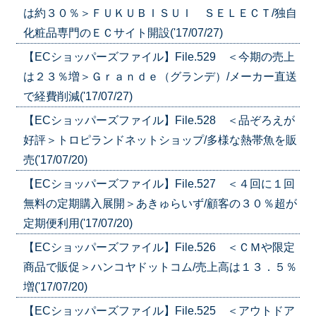
は約３０％＞ＦＵＫＵＢＩＳＵＩ ＳＥＬＥＣＴ/独自
化粧品専門のＥＣサイト開設('17/07/27)
【ECショッパーズファイル】File.529 ＜今期の売上
は２３％増＞Ｇｒａｎｄｅ（グランデ）/メーカー直送
で経費削減('17/07/27)
【ECショッパーズファイル】File.528 ＜品ぞろえが
好評＞トロピランドネットショップ/多様な熱帯魚を販
売('17/07/20)
【ECショッパーズファイル】File.527 ＜４回に１回
無料の定期購入展開＞あきゅらいず/顧客の３０％超が
定期便利用('17/07/20)
【ECショッパーズファイル】File.526 ＜ＣＭや限定
商品で販促＞ハンコヤドットコム/売上高は１３．５％
増('17/07/20)
【ECショッパーズファイル】File.525 ＜アウトドア