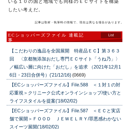
いる１０の国と地域でも同様のＥＣサイトを構築
したい考えだ。
記事は取材・執筆時の情報で、現在は異なる場合があります。
ECショッパーズファイル 連載記
List
事
【こだわりの逸品を全国展開 特産品ＥＣ】第３６３
回 〈京都無添加おだし専門ＥＣサイト「うね乃」〉
／幅広い層に向けた「おだし」を追求 （2021年12月1
6日・23日合併号）('21/12/16)
(0669)
【ECショッパーズファイル】File.588 ＜１対１の対
応重視＞クリニーク公式オンラインショップ/使い方と
ライフスタイルを提案('18/02/02)
【ECショッパーズファイル】File.587 ＜ＥＣと実店
舗で展開＞ＦＯＯＤ ＪＥＷＥＬＲＹ/罪悪感わかない
スイーツ展開('18/02/02)