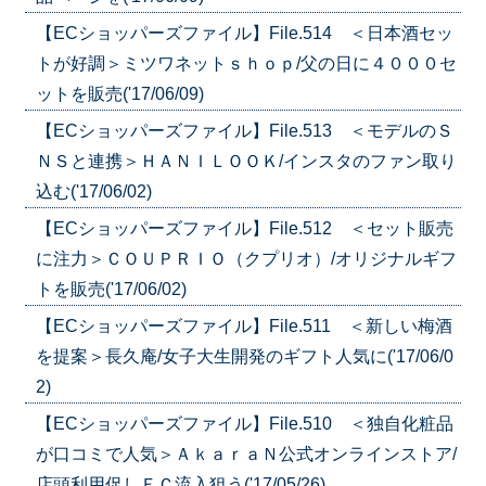
【ECショッパーズファイル】File.514 ＜日本酒セッ
トが好調＞ミツワネットｓｈｏｐ/父の日に４０００セ
ットを販売('17/06/09)
【ECショッパーズファイル】File.513 ＜モデルのＳ
ＮＳと連携＞ＨＡＮＩＬＯＯＫ/インスタのファン取り
込む('17/06/02)
【ECショッパーズファイル】File.512 ＜セット販売
に注力＞ＣＯＵＰＲＩＯ（クプリオ）/オリジナルギフ
トを販売('17/06/02)
【ECショッパーズファイル】File.511 ＜新しい梅酒
を提案＞長久庵/女子大生開発のギフト人気に('17/06/0
2)
【ECショッパーズファイル】File.510 ＜独自化粧品
が口コミで人気＞ＡｋａｒａＮ公式オンラインストア/
店頭利用促しＥＣ流入狙う('17/05/26)