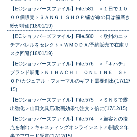
【ECショッパーズファイル】File.581 ＜１日で１０
００個販売＞ＳＡＮＧＩ ＳＨＯＰ/歯が命の日は歯磨き
粉が特価('18/01/19)
【ECショッパーズファイル】File.580 ＜欧州のニッ
チアパレルをセレクト＞ＷＭＯＤＡ/予約販売で在庫リ
スク回避('18/01/19)
【ECショッパーズファイル】File.576 ＜「キハチ」
ブランド展開＞ＫＩＨＡＣＨＩ ＯＮＬＩＮＥ ＳＨ
ＯＰ/カジュアル・フォーマルのギフト需要創出('17/12/
15)
【ECショッパーズファイル】File.575 ＜ＳＮＳで露
出強化＞山田文具店/動画効果で注文２倍に('17/12/15)
【ECショッパーズファイル】File.574 ＜顧客との接
点を創出＞キャスティングオンラインストア/開設２年
半でアワード受賞('17/12/15)