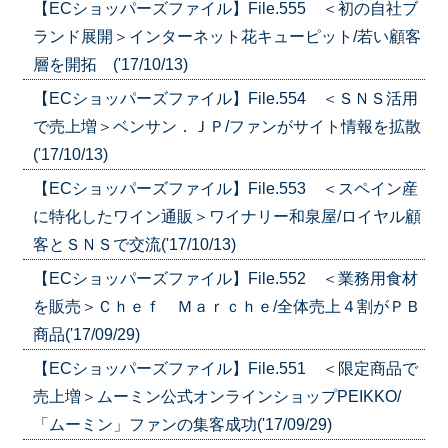
【ECショッパーズファイル】File.555 ＜初の自社ブ
ランド展開＞インターネット花キューピット/若い顧客
層を開拓 ('17/10/13)
【ECショッパーズファイル】File.554 ＜ＳＮＳ活用
で売上増＞ベンサン．ＪＰ/ファンがサイト情報を拡散
('17/10/13)
【ECショッパーズファイル】File.553 ＜スペイン産
に特化したワイン通販＞ワイナリー和泉屋/ロイヤル顧
客とＳＮＳで交流('17/10/13)
【ECショッパーズファイル】File.552 ＜業務用食材
を販売＞Ｃｈｅｆ Ｍａｒｃｈｅ/全体売上４割がＰＢ
商品('17/09/29)
【ECショッパーズファイル】File.551 ＜限定商品で
売上増＞ムーミン公式オンラインショップPEIKKO/
「ムーミン」ファンの集客成功('17/09/29)