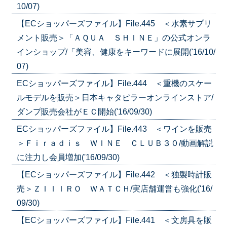
10/07)
【ECショッパーズファイル】File.445 ＜水素サプリ
メント販売＞「ＡＱＵＡ ＳＨＩＮＥ」の公式オンラ
インショップ/「美容、健康をキーワードに展開('16/10/
07)
ECショッパーズファイル】File.444 ＜重機のスケー
ルモデルを販売＞日本キャタピラーオンラインストア/
ダンプ販売会社がＥＣ開始('16/09/30)
ECショッパーズファイル】File.443 ＜ワインを販売
＞Ｆｉｒａｄｉｓ ＷＩＮＥ ＣＬＵＢ３０/動画解説
に注力し会員増加('16/09/30)
【ECショッパーズファイル】File.442 ＜独製時計販
売＞ＺＩＩＩＲＯ ＷＡＴＣＨ/実店舗運営も強化('16/
09/30)
【ECショッパーズファイル】File.441 ＜文房具を販