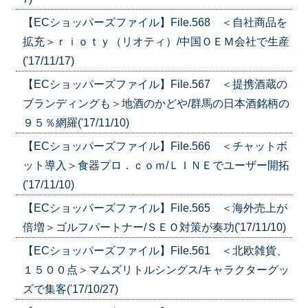
【ECショッパーズファイル】File.568 ＜自社商品を
拡充＞ｒｉｏｔｙ（リオティ）/中国ＯＥＭ会社で生産
('17/11/17)
【ECショッパーズファイル】File.567 ＜提携酒蔵の
ブランディングも＞地酒のかどや/群馬の日本酒銘柄の
９５％網羅('17/11/10)
【ECショッパーズファイル】File.566 ＜チャットボ
ット導入＞食器プロ．ｃｏｍ/ＬＩＮＥでユーザー開拓
('17/11/10)
【ECショッパーズファイル】File.565 ＜海外売上が
倍増＞ゴルフパートナー/ＳＥＯ対策が奏功('17/11/10)
【ECショッパーズファイル】File.561 ＜北欧雑貨、
１５００点＞マムズリトルシングス/キャラクターグッ
ズで集客('17/10/27)