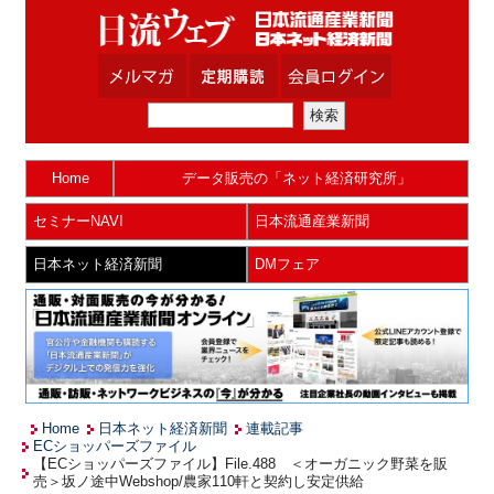
Home
データ販売の「ネット経済研究所」
セミナーNAVI
日本流通産業新聞
日本ネット経済新聞
DMフェア
Home
日本ネット経済新聞
連載記事
ECショッパーズファイル
【ECショッパーズファイル】File.488 ＜オーガニック野菜を販
売＞坂ノ途中Webshop/農家110軒と契約し安定供給