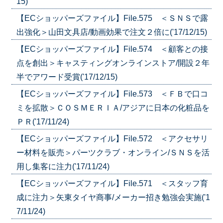
15)
【ECショッパーズファイル】File.575 ＜ＳＮＳで露
出強化＞山田文具店/動画効果で注文２倍に('17/12/15)
【ECショッパーズファイル】File.574 ＜顧客との接
点を創出＞キャスティングオンラインストア/開設２年
半でアワード受賞('17/12/15)
【ECショッパーズファイル】File.573 ＜ＦＢで口コ
ミを拡散＞ＣＯＳＭＥＲＩＡ/アジアに日本の化粧品を
ＰＲ('17/11/24)
【ECショッパーズファイル】File.572 ＜アクセサリ
ー材料を販売＞パーツクラブ・オンライン/ＳＮＳを活
用し集客に注力('17/11/24)
【ECショッパーズファイル】File.571 ＜スタッフ育
成に注力＞矢東タイヤ商事/メーカー招き勉強会実施('1
7/11/24)