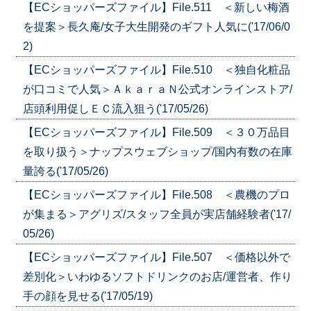
【ECショッパーズファイル】File.511 ＜新しい梅酒
を提案＞長久庵/女子大生開発のギフト人気に('17/06/0
2)
【ECショッパーズファイル】File.510 ＜独自化粧品
が口コミで人気＞ＡｋａｒａＮ公式オンラインストア/
店頭利用促しＥＣ流入狙う('17/05/26)
【ECショッパーズファイル】File.509 ＜３０万品目
を取り扱う＞ナップスウェブショップ/国内有数の在庫
量誇る('17/05/26)
【ECショッパーズファイル】File.508 ＜農機のプロ
が集まる＞アグリズ/スタッフ全員が実店舗経験者('17/
05/26)
【ECショッパーズファイル】File.507 ＜価格以外で
差別化＞いわゆるソフトドリンクのお店/運営者、作り
手の顔を見せる('17/05/19)