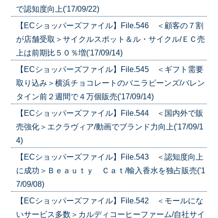
で認知度向上('17/09/22)
【ECショッパーズファイル】File.546 ＜顧客の７割
が店舗受取＞サイクルスポット＆ル・サイクル/ＥＣ売
上は前期比５０％増('17/09/14)
【ECショッパーズファイル】File.545 ＜ギフト需要
取り込み＞横浜チョコレートのバニラビーンズ/バレン
タイン前２週間で４万個販売('17/09/14)
【ECショッパーズファイル】File.544 ＜国内外で販
売強化＞エクラヴィア/動画でブランド力向上('17/09/1
4)
【ECショッパーズファイル】File.543 ＜認知度向上
に成功＞Ｂｅａｕｔｙ Ｃａｔ/輸入香水を独占販売('1
7/09/08)
【ECショッパーズファイル】File.542 ＜モールにな
いサービス多数＞カルディコーヒーファーム/自社サイ