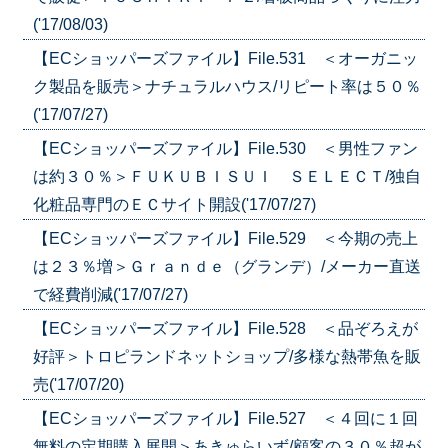
('17/08/03)
【ECショッパーズファイル】File.531 ＜オーガニッ
ク製品を販売＞ナチュラルハウス/リピート率は５０％
('17/07/27)
【ECショッパーズファイル】File.530 ＜男性ファン
は約３０％＞ＦＵＫＵＢＩＳＵＩ ＳＥＬＥＣＴ/独自
化粧品専門のＥＣサイト開設('17/07/27)
【ECショッパーズファイル】File.529 ＜今期の売上
は２３％増＞Ｇｒａｎｄｅ（グランデ）/メーカー直送
で経費削減('17/07/27)
【ECショッパーズファイル】File.528 ＜品ぞろえが
好評＞トロピランドネットショップ/多様な熱帯魚を販
売('17/07/20)
【ECショッパーズファイル】File.527 ＜４回に１回
無料の定期購入展開＞あきゅらいず/顧客の３０％超が