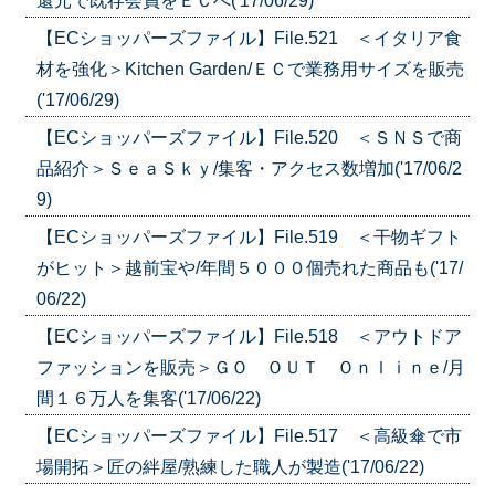
還元で既存会員をＥＣへ('17/06/29)
【ECショッパーズファイル】File.521 ＜イタリア食
材を強化＞Kitchen Garden/ＥＣで業務用サイズを販売
('17/06/29)
【ECショッパーズファイル】File.520 ＜ＳＮＳで商
品紹介＞ＳｅａＳｋｙ/集客・アクセス数増加('17/06/2
9)
【ECショッパーズファイル】File.519 ＜干物ギフト
がヒット＞越前宝や/年間５０００個売れた商品も('17/
06/22)
【ECショッパーズファイル】File.518 ＜アウトドア
ファッションを販売＞ＧＯ ＯＵＴ Ｏｎｌｉｎｅ/月
間１６万人を集客('17/06/22)
【ECショッパーズファイル】File.517 ＜高級傘で市
場開拓＞匠の絆屋/熟練した職人が製造('17/06/22)