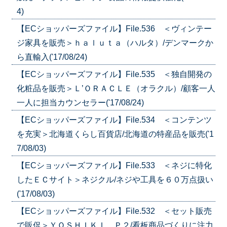
4)
【ECショッパーズファイル】File.536 ＜ヴィンテー
ジ家具を販売＞ｈａｌｕｔａ（ハルタ）/デンマークか
ら直輸入('17/08/24)
【ECショッパーズファイル】File.535 ＜独自開発の
化粧品を販売＞Ｌ’ＯＲＡＣＬＥ（オラクル）/顧客一人
一人に担当カウンセラー('17/08/24)
【ECショッパーズファイル】File.534 ＜コンテンツ
を充実＞北海道くらし百貨店/北海道の特産品を販売('1
7/08/03)
【ECショッパーズファイル】File.533 ＜ネジに特化
したＥＣサイト＞ネジクル/ネジや工具を６０万点扱い
('17/08/03)
【ECショッパーズファイル】File.532 ＜セット販売
で販促＞ＹＯＳＨＩＫＩ Ｐ２/看板商品づくりに注力