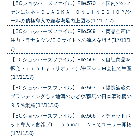
【ECショッパーズファイル】File.570 ＜国内外のフ
ァンに対応＞ＣＬＡＳＫＡ ＯＮＬＩＮＥＳＨＯＰ/ツ
ールの積極導入で顧客満足向上図る('17/11/17)
【ECショッパーズファイル】File.569 ＜商品企画に
注力＞ラナタウン/ＥＣサイトへの流入を狙う('17/11/1
7)
【ECショッパーズファイル】File.568 ＜自社商品を
拡充＞ｒｉｏｔｙ（リオティ）/中国ＯＥＭ会社で生産
('17/11/17)
【ECショッパーズファイル】File.567 ＜提携酒蔵の
ブランディングも＞地酒のかどや/群馬の日本酒銘柄の
９５％網羅('17/11/10)
【ECショッパーズファイル】File.566 ＜チャットボ
ット導入＞食器プロ．ｃｏｍ/ＬＩＮＥでユーザー開拓
('17/11/10)