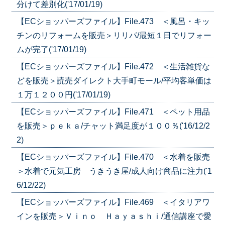
分けて差別化('17/01/19)
【ECショッパーズファイル】File.473 ＜風呂・キッ
チンのリフォームを販売＞リリパ/最短１日でリフォー
ムが完了('17/01/19)
【ECショッパーズファイル】File.472 ＜生活雑貨な
どを販売＞読売ダイレクト大手町モール/平均客単価は
１万１２００円('17/01/19)
【ECショッパーズファイル】File.471 ＜ペット用品
を販売＞ｐｅｋａ/チャット満足度が１００％('16/12/2
2)
【ECショッパーズファイル】File.470 ＜水着を販売
＞水着で元気工房 うきうき屋/成人向け商品に注力('1
6/12/22)
【ECショッパーズファイル】File.469 ＜イタリアワ
インを販売＞Ｖｉｎｏ Ｈａｙａｓｈｉ/通信講座で愛