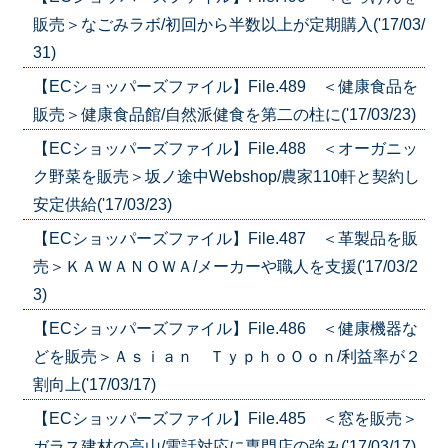
販売＞なごみラボ/初回から半数以上が定期購入('17/03/
31)
【ECショッパーズファイル】File.489 ＜健康食品を
販売＞健康食品館/自然派健食を第二の柱に('17/03/23)
【ECショッパーズファイル】File.488 ＜オーガニッ
ク野菜を販売＞坂ノ途中Webshop/農家110軒と契約し
安定供給('17/03/23)
【ECショッパーズファイル】File.487 ＜革製品を販
売＞ＫＡＷＡＮＯＷＡ/メーカーや職人を支援('17/03/2
3)
【ECショッパーズファイル】File.486 ＜健康機器な
どを販売＞Ａｓｉａｎ ＴｙｐｈｏＯｏｎ/利益率が２
割向上('17/03/17)
【ECショッパーズファイル】File.485 ＜窓を販売＞
ガラス建材の高山/電話対応に専門店の強み('17/03/17)