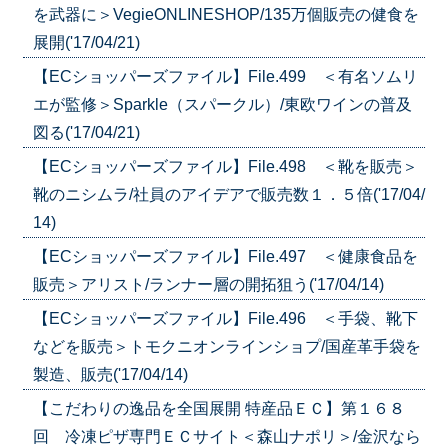
を武器に＞VegieONLINESHOP/135万個販売の健食を
展開('17/04/21)
【ECショッパーズファイル】File.499 ＜有名ソムリ
エが監修＞Sparkle（スパークル）/東欧ワインの普及
図る('17/04/21)
【ECショッパーズファイル】File.498 ＜靴を販売＞
靴のニシムラ/社員のアイデアで販売数１．５倍('17/04/
14)
【ECショッパーズファイル】File.497 ＜健康食品を
販売＞アリスト/ランナー層の開拓狙う('17/04/14)
【ECショッパーズファイル】File.496 ＜手袋、靴下
などを販売＞トモクニオンラインショプ/国産革手袋を
製造、販売('17/04/14)
【こだわりの逸品を全国展開 特産品ＥＣ】第１６８
回 冷凍ピザ専門ＥＣサイト＜森山ナポリ＞/金沢なら