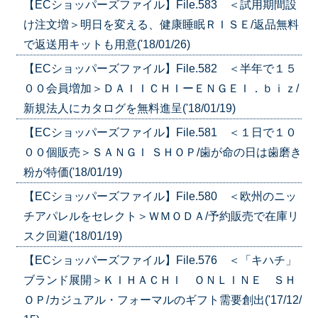
【ECショッパーズファイル】File.583 ＜試用期間設
け注文増＞明日を変える、健康睡眠ＲＩＳＥ/返品無料
で返送用キットも用意('18/01/26)
【ECショッパーズファイル】File.582 ＜半年で１５
００会員増加＞ＤＡＩＩＣＨＩーＥＮＧＥＩ．ｂｉｚ/
新規法人にカタログを無料進呈('18/01/19)
【ECショッパーズファイル】File.581 ＜１日で１０
００個販売＞ＳＡＮＧＩ ＳＨＯＰ/歯が命の日は歯磨き
粉が特価('18/01/19)
【ECショッパーズファイル】File.580 ＜欧州のニッ
チアパレルをセレクト＞ＷＭＯＤＡ/予約販売で在庫リ
スク回避('18/01/19)
【ECショッパーズファイル】File.576 ＜「キハチ」
ブランド展開＞ＫＩＨＡＣＨＩ ＯＮＬＩＮＥ ＳＨ
ＯＰ/カジュアル・フォーマルのギフト需要創出('17/12/