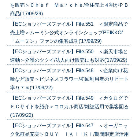
を販売＞Ｃｈｅｆ Ｍａｒｃｈｅ/全体売上４割がＰＢ
商品('17/09/29)
【ECショッパーズファイル】File.551 ＜限定商品で
売上増＞ムーミン公式オンラインショップPEIKKO/
「ムーミン」ファンの集客成功('17/09/29)
【ECショッパーズファイル】File.550 ＜楽天市場と
連動＞介護のツクイ/法人向け販売にも対応('17/09/29)
【ECショッパーズファイル】File.548 ＜企業向け花
輪など販売＞ビジネスフラワー/初回利用者のリピート
率９７％('17/09/22)
【ECショッパーズファイル】File.549 ＜カタログで
ＥＣサイトを紹介＞コロカル商店/雑誌活用で集客図る
('17/09/22)
【ECショッパーズファイル】File.547 ＜オーガニッ
ク化粧品充実＞ＢＵＹ ＩＫＩＩＫＩ/期間限定店活用