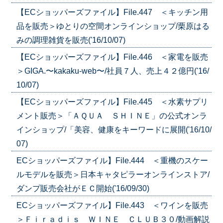
【ECショッパーズファイル】File.447 ＜キッチン用
品を販売＞ゆとりの空間オンラインショップ/栗原はる
みの調理雑貨を販売('16/10/07)
【ECショッパーズファイル】File.446 ＜家電を販売
＞GIGA.〜kakaku-web〜/社員７人、売上４２億円('16/
10/07)
【ECショッパーズファイル】File.445 ＜水素サプリ
メント販売＞「ＡＱＵＡ ＳＨＩＮＥ」の公式オンラ
インショップ/「美容、健康をキーワードに展開('16/10/
07)
ECショッパーズファイル】File.444 ＜重機のスケー
ルモデルを販売＞日本キャタピラーオンラインストア/
ダンプ販売会社がＥＣ開始('16/09/30)
ECショッパーズファイル】File.443 ＜ワインを販売
＞Ｆｉｒａｄｉｓ ＷＩＮＥ ＣＬＵＢ３０/動画解説