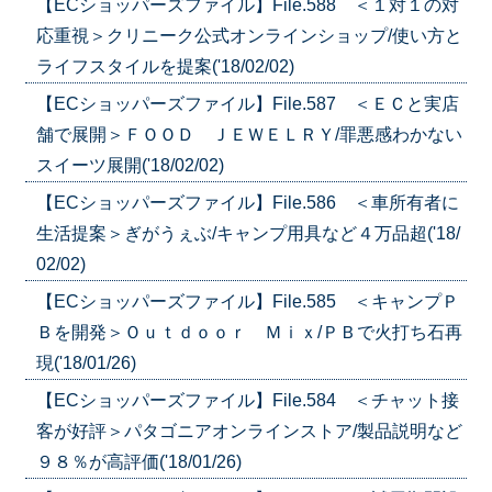
【ECショッパーズファイル】File.588 ＜１対１の対
応重視＞クリニーク公式オンラインショップ/使い方と
ライフスタイルを提案('18/02/02)
【ECショッパーズファイル】File.587 ＜ＥＣと実店
舗で展開＞ＦＯＯＤ ＪＥＷＥＬＲＹ/罪悪感わかない
スイーツ展開('18/02/02)
【ECショッパーズファイル】File.586 ＜車所有者に
生活提案＞ぎがうぇぶ/キャンプ用具など４万品超('18/
02/02)
【ECショッパーズファイル】File.585 ＜キャンプＰ
Ｂを開発＞Ｏｕｔｄｏｏｒ Ｍｉｘ/ＰＢで火打ち石再
現('18/01/26)
【ECショッパーズファイル】File.584 ＜チャット接
客が好評＞パタゴニアオンラインストア/製品説明など
９８％が高評価('18/01/26)