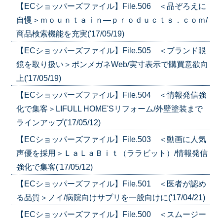
【ECショッパーズファイル】File.506 ＜品ぞろえに
自慢＞ｍｏｕｎｔａｉｎ―ｐｒｏｄｕｃｔｓ．ｃｏｍ/
商品検索機能を充実('17/05/19)
【ECショッパーズファイル】File.505 ＜ブランド眼
鏡を取り扱い＞ポンメガネWeb/実寸表示で購買意欲向
上('17/05/19)
【ECショッパーズファイル】File.504 ＜情報発信強
化で集客＞LIFULL HOME'Sリフォーム/外壁塗装まで
ラインアップ('17/05/12)
【ECショッパーズファイル】File.503 ＜動画に人気
声優を採用＞ＬａＬａＢｉｔ（ララビット）/情報発信
強化で集客('17/05/12)
【ECショッパーズファイル】File.501 ＜医者が認め
る品質＞ノイ/病院向けサプリを一般向けに('17/04/21)
【ECショッパーズファイル】File.500 ＜スムージー