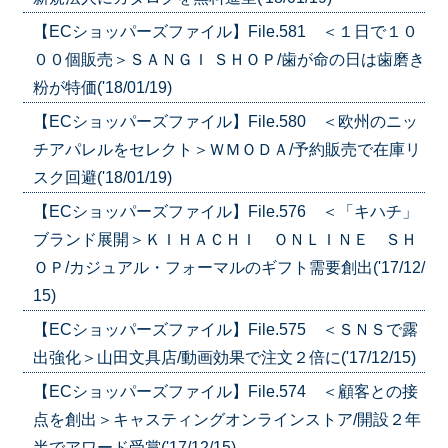
【ECショッパーズファイル】File.581 ＜１日で１０
００個販売＞ＳＡＮＧＩ ＳＨＯＰ/歯が命の日は歯磨き
粉が特価('18/01/19)
【ECショッパーズファイル】File.580 ＜欧州のニッ
チアパレルをセレクト＞ＷＭＯＤＡ/予約販売で在庫リ
スク回避('18/01/19)
【ECショッパーズファイル】File.576 ＜「キハチ」
ブランド展開＞ＫＩＨＡＣＨＩ ＯＮＬＩＮＥ ＳＨ
ＯＰ/カジュアル・フォーマルのギフト需要創出('17/12/
15)
【ECショッパーズファイル】File.575 ＜ＳＮＳで露
出強化＞山田文具店/動画効果で注文２倍に('17/12/15)
【ECショッパーズファイル】File.574 ＜顧客との接
点を創出＞キャスティングオンラインストア/開設２年
半でアワード受賞('17/12/15)