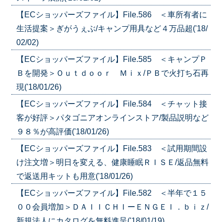
【ECショッパーズファイル】File.586 ＜車所有者に
生活提案＞ぎがうぇぶ/キャンプ用具など４万品超('18/
02/02)
【ECショッパーズファイル】File.585 ＜キャンプＰ
Ｂを開発＞Ｏｕｔｄｏｏｒ Ｍｉｘ/ＰＢで火打ち石再
現('18/01/26)
【ECショッパーズファイル】File.584 ＜チャット接
客が好評＞パタゴニアオンラインストア/製品説明など
９８％が高評価('18/01/26)
【ECショッパーズファイル】File.583 ＜試用期間設
け注文増＞明日を変える、健康睡眠ＲＩＳＥ/返品無料
で返送用キットも用意('18/01/26)
【ECショッパーズファイル】File.582 ＜半年で１５
００会員増加＞ＤＡＩＩＣＨＩーＥＮＧＥＩ．ｂｉｚ/
新規法人にカタログを無料進呈('18/01/19)