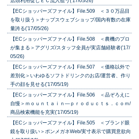
店頭利用促しＥＣ流入狙う('17/05/26)
【ECショッパーズファイル】File.509 ＜３０万品目
を取り扱う＞ナップスウェブショップ/国内有数の在庫
量誇る('17/05/26)
【ECショッパーズファイル】File.508 ＜農機のプロ
が集まる＞アグリズ/スタッフ全員が実店舗経験者('17/
05/26)
【ECショッパーズファイル】File.507 ＜価格以外で
差別化＞いわゆるソフトドリンクのお店/運営者、作り
手の顔を見せる('17/05/19)
【ECショッパーズファイル】File.506 ＜品ぞろえに
自慢＞ｍｏｕｎｔａｉｎ―ｐｒｏｄｕｃｔｓ．ｃｏｍ/
商品検索機能を充実('17/05/19)
【ECショッパーズファイル】File.505 ＜ブランド眼
鏡を取り扱い＞ポンメガネWeb/実寸表示で購買意欲向