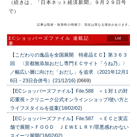
（続きは、「日本ネット経済新聞」９月２９日号
で）
記事は取材・執筆時の情報で、現在は異なる場合があります。
ECショッパーズファイル 連載記
List
事
【こだわりの逸品を全国展開 特産品ＥＣ】第３６３
回 〈京都無添加おだし専門ＥＣサイト「うね乃」〉
／幅広い層に向けた「おだし」を追求 （2021年12月1
6日・23日合併号）('21/12/16)
(0669)
【ECショッパーズファイル】File.588 ＜１対１の対
応重視＞クリニーク公式オンラインショップ/使い方と
ライフスタイルを提案('18/02/02)
【ECショッパーズファイル】File.587 ＜ＥＣと実店
舗で展開＞ＦＯＯＤ ＪＥＷＥＬＲＹ/罪悪感わかない
スイーツ展開('18/02/02)