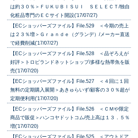
は約３０％＞ＦＵＫＵＢＩＳＵＩ ＳＥＬＥＣＴ/独自
化粧品専門のＥＣサイト開設('17/07/27)
【ECショッパーズファイル】File.529 ＜今期の売上
は２３％増＞Ｇｒａｎｄｅ（グランデ）/メーカー直送
で経費削減('17/07/27)
【ECショッパーズファイル】File.528 ＜品ぞろえが
好評＞トロピランドネットショップ/多様な熱帯魚を販
売('17/07/20)
【ECショッパーズファイル】File.527 ＜４回に１回
無料の定期購入展開＞あきゅらいず/顧客の３０％超が
定期便利用('17/07/20)
【ECショッパーズファイル】File.526 ＜ＣＭや限定
商品で販促＞ハンコヤドットコム/売上高は１３．５％
増('17/07/20)
【ECショッパーズファイル】File.525 ＜アウトドア