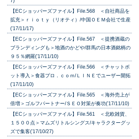
7)
【ECショッパーズファイル】File.568 ＜自社商品を
拡充＞ｒｉｏｔｙ（リオティ）/中国ＯＥＭ会社で生産
('17/11/17)
【ECショッパーズファイル】File.567 ＜提携酒蔵の
ブランディングも＞地酒のかどや/群馬の日本酒銘柄の
９５％網羅('17/11/10)
【ECショッパーズファイル】File.566 ＜チャットボ
ット導入＞食器プロ．ｃｏｍ/ＬＩＮＥでユーザー開拓
('17/11/10)
【ECショッパーズファイル】File.565 ＜海外売上が
倍増＞ゴルフパートナー/ＳＥＯ対策が奏功('17/11/10)
【ECショッパーズファイル】File.561 ＜北欧雑貨、
１５００点＞マムズリトルシングス/キャラクターグッ
ズで集客('17/10/27)