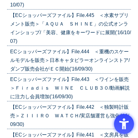
10/07)
【ECショッパーズファイル】File.445 ＜水素サプリ
メント販売＞「ＡＱＵＡ ＳＨＩＮＥ」の公式オンラ
インショップ/「美容、健康をキーワードに展開('16/10/
07)
ECショッパーズファイル】File.444 ＜重機のスケー
ルモデルを販売＞日本キャタピラーオンラインストア/
ダンプ販売会社がＥＣ開始('16/09/30)
ECショッパーズファイル】File.443 ＜ワインを販売
＞Ｆｉｒａｄｉｓ ＷＩＮＥ ＣＬＵＢ３０/動画解説
に注力し会員増加('16/09/30)
【ECショッパーズファイル】File.442 ＜独製時計販
売＞ＺＩＩＩＲＯ ＷＡＴＣＨ/実店舗運営も強化('16/
09/30)
【ECショッパーズファイル】File.441 ＜文房具を販