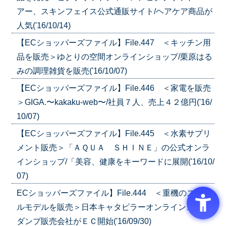
アー、スキンフェイス公式通販サイト/ヘアケア商品が
人気('16/10/14)
【ECショッパーズファイル】File.447 ＜キッチン用
品を販売＞ゆとりの空間オンラインショップ/栗原はる
みの調理雑貨を販売('16/10/07)
【ECショッパーズファイル】File.446 ＜家電を販売
＞GIGA.〜kakaku-web〜/社員７人、売上４２億円('16/
10/07)
【ECショッパーズファイル】File.445 ＜水素サプリ
メント販売＞「ＡＱＵＡ ＳＨＩＮＥ」の公式オンラ
インショップ/「美容、健康をキーワードに展開('16/10/
07)
ECショッパーズファイル】File.444 ＜重機のスケー
ルモデルを販売＞日本キャタピラーオンラインストア/
ダンプ販売会社がＥＣ開始('16/09/30)