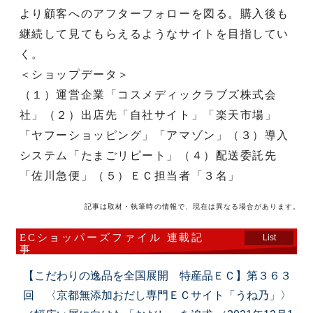
より顧客へのアフターフォローを図る。購入後も
継続して見てもらえるようなサイトを目指してい
く。
＜ショップデータ＞
（１）運営企業「コスメディックラブズ株式会
社」（２）出店先「自社サイト」「楽天市場」
「ヤフーショッピング」「アマゾン」（３）導入
システム「たまごリピート」（４）配送委託先
「佐川急便」（５）ＥＣ担当者「３名」
記事は取材・執筆時の情報で、現在は異なる場合があります。
ECショッパーズファイル 連載記
List
事
【こだわりの逸品を全国展開 特産品ＥＣ】第３６３
回 〈京都無添加おだし専門ＥＣサイト「うね乃」〉