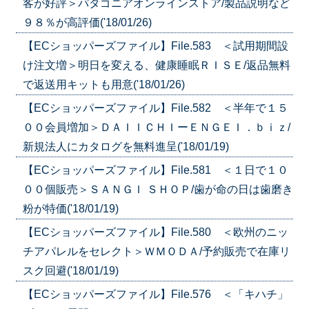
客が好評＞パタゴニアオンラインストア/製品説明など
９８％が高評価('18/01/26)
【ECショッパーズファイル】File.583 ＜試用期間設
け注文増＞明日を変える、健康睡眠ＲＩＳＥ/返品無料
で返送用キットも用意('18/01/26)
【ECショッパーズファイル】File.582 ＜半年で１５
００会員増加＞ＤＡＩＩＣＨＩーＥＮＧＥＩ．ｂｉｚ/
新規法人にカタログを無料進呈('18/01/19)
【ECショッパーズファイル】File.581 ＜１日で１０
００個販売＞ＳＡＮＧＩ ＳＨＯＰ/歯が命の日は歯磨き
粉が特価('18/01/19)
【ECショッパーズファイル】File.580 ＜欧州のニッ
チアパレルをセレクト＞ＷＭＯＤＡ/予約販売で在庫リ
スク回避('18/01/19)
【ECショッパーズファイル】File.576 ＜「キハチ」