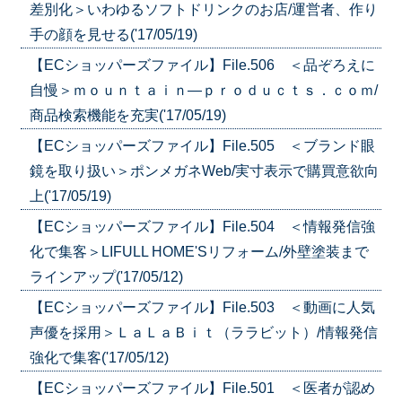
差別化＞いわゆるソフトドリンクのお店/運営者、作り
手の顔を見せる('17/05/19)
【ECショッパーズファイル】File.506 ＜品ぞろえに
自慢＞ｍｏｕｎｔａｉｎ―ｐｒｏｄｕｃｔｓ．ｃｏｍ/
商品検索機能を充実('17/05/19)
【ECショッパーズファイル】File.505 ＜ブランド眼
鏡を取り扱い＞ポンメガネWeb/実寸表示で購買意欲向
上('17/05/19)
【ECショッパーズファイル】File.504 ＜情報発信強
化で集客＞LIFULL HOME'Sリフォーム/外壁塗装まで
ラインアップ('17/05/12)
【ECショッパーズファイル】File.503 ＜動画に人気
声優を採用＞ＬａＬａＢｉｔ（ララビット）/情報発信
強化で集客('17/05/12)
【ECショッパーズファイル】File.501 ＜医者が認め