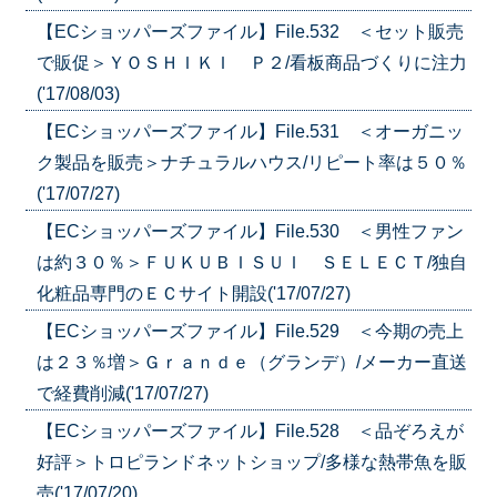
【ECショッパーズファイル】File.532 ＜セット販売
で販促＞ＹＯＳＨＩＫＩ Ｐ２/看板商品づくりに注力
('17/08/03)
【ECショッパーズファイル】File.531 ＜オーガニッ
ク製品を販売＞ナチュラルハウス/リピート率は５０％
('17/07/27)
【ECショッパーズファイル】File.530 ＜男性ファン
は約３０％＞ＦＵＫＵＢＩＳＵＩ ＳＥＬＥＣＴ/独自
化粧品専門のＥＣサイト開設('17/07/27)
【ECショッパーズファイル】File.529 ＜今期の売上
は２３％増＞Ｇｒａｎｄｅ（グランデ）/メーカー直送
で経費削減('17/07/27)
【ECショッパーズファイル】File.528 ＜品ぞろえが
好評＞トロピランドネットショップ/多様な熱帯魚を販
売('17/07/20)