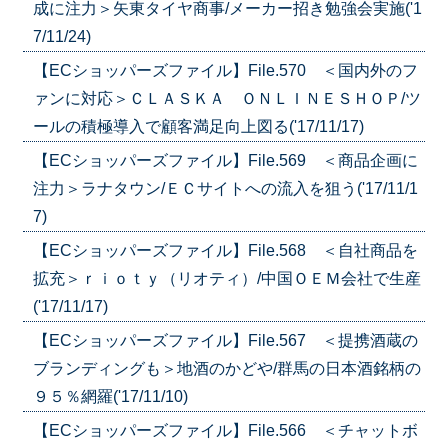
成に注力＞矢東タイヤ商事/メーカー招き勉強会実施('1
7/11/24)
【ECショッパーズファイル】File.570 ＜国内外のフ
ァンに対応＞ＣＬＡＳＫＡ ＯＮＬＩＮＥＳＨＯＰ/ツ
ールの積極導入で顧客満足向上図る('17/11/17)
【ECショッパーズファイル】File.569 ＜商品企画に
注力＞ラナタウン/ＥＣサイトへの流入を狙う('17/11/1
7)
【ECショッパーズファイル】File.568 ＜自社商品を
拡充＞ｒｉｏｔｙ（リオティ）/中国ＯＥＭ会社で生産
('17/11/17)
【ECショッパーズファイル】File.567 ＜提携酒蔵の
ブランディングも＞地酒のかどや/群馬の日本酒銘柄の
９５％網羅('17/11/10)
【ECショッパーズファイル】File.566 ＜チャットボ