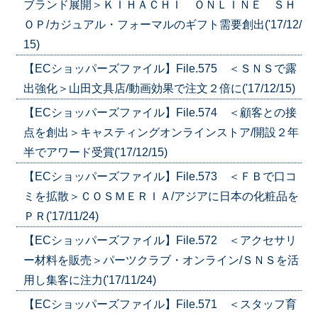
ブランド展開＞ＫＩＨＡＣＨＩ ＯＮＬＩＮＥ ＳＨ
ＯＰ/カジュアル・フォーマルのギフト需要創出('17/12/
15)
【ECショッパーズファイル】File.575 ＜ＳＮＳで露
出強化＞山田文具店/動画効果で注文２倍に('17/12/15)
【ECショッパーズファイル】File.574 ＜顧客との接
点を創出＞キャスティングオンラインストア/開設２年
半でアワード受賞('17/12/15)
【ECショッパーズファイル】File.573 ＜ＦＢで口コ
ミを拡散＞ＣＯＳＭＥＲＩＡ/アジアに日本の化粧品を
ＰＲ('17/11/24)
【ECショッパーズファイル】File.572 ＜アクセサリ
ー材料を販売＞パーツクラブ・オンライン/ＳＮＳを活
用し集客に注力('17/11/24)
【ECショッパーズファイル】File.571 ＜スタッフ育