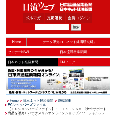
Home
データ販売の「ネット経済研究所」
セミナーNAVI
日本流通産業新聞
日本ネット経済新聞
DMフェア
Home
日本ネット経済新聞
連載記事
ECショッパーズファイル
【ＥＣショッパーズファイル】Ｆｉｌｅ．２６５ 〈女性サポート
商品を販売〉バナナスリムオンラインショップ／ソーシャルメデ