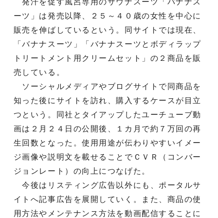
発汗を促す風呂専用のサウナスーツ「バナナス
ーツ」は発売以降、２５～４０歳の女性を中心に
販売を伸ばしているという。同サイトでは現在、
「バナナスーツ」「バナナスーツとボディラップ
トリートメント用クリームセット」の２商品を販
売している。
ソーシャルメディアやブログサイトで同商品を
知った後にサイトを訪れ、購入するケースが目立
つという。同社とタイアップしたユーチューブ動
画は２月２４日の公開後、１カ月で約７万回の再
生回数となった。使用用途が伝わりやすいイメー
ジ画像や説明文を載せることでＣＶＲ（コンバー
ジョンレート）の向上につなげた。
今後はリスティング広告以外にも、ポータルサ
イトへ記事広告を展開していく。また、商品の使
用方法やメンテナンス方法を動画配信することに