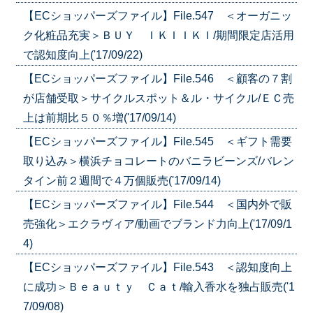
【ECショッパーズファイル】File.547 ＜オーガニッ
ク化粧品充実＞ＢＵＹ ＩＫＩＩＫＩ/期間限定店活用
で認知度向上('17/09/22)
【ECショッパーズファイル】File.546 ＜顧客の７割
が店舗受取＞サイクルスポット＆ル・サイクル/ＥＣ売
上は前期比５０％増('17/09/14)
【ECショッパーズファイル】File.545 ＜ギフト需要
取り込み＞横浜チョコレートのバニラビーンズ/バレン
タイン前２週間で４万個販売('17/09/14)
【ECショッパーズファイル】File.544 ＜国内外で販
売強化＞エクラヴィア/動画でブランド力向上('17/09/1
4)
【ECショッパーズファイル】File.543 ＜認知度向上
に成功＞Ｂｅａｕｔｙ Ｃａｔ/輸入香水を独占販売('1
7/09/08)