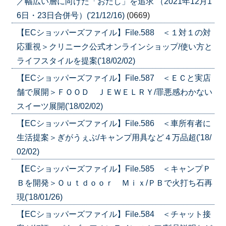
／幅広い層に向けた「おだし」を追求 （2021年12月1
6日・23日合併号）('21/12/16)
(0669)
【ECショッパーズファイル】File.588 ＜１対１の対
応重視＞クリニーク公式オンラインショップ/使い方と
ライフスタイルを提案('18/02/02)
【ECショッパーズファイル】File.587 ＜ＥＣと実店
舗で展開＞ＦＯＯＤ ＪＥＷＥＬＲＹ/罪悪感わかない
スイーツ展開('18/02/02)
【ECショッパーズファイル】File.586 ＜車所有者に
生活提案＞ぎがうぇぶ/キャンプ用具など４万品超('18/
02/02)
【ECショッパーズファイル】File.585 ＜キャンプＰ
Ｂを開発＞Ｏｕｔｄｏｏｒ Ｍｉｘ/ＰＢで火打ち石再
現('18/01/26)
【ECショッパーズファイル】File.584 ＜チャット接