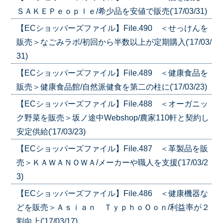
ＳＡＫＥＰｅｏｐｌｅ/希少品を安値で販売('17/03/31)
【ECショッパーズファイル】File.490 ＜せっけんを
販売＞なごみラボ/初回から半数以上が定期購入('17/03/
31)
【ECショッパーズファイル】File.489 ＜健康食品を
販売＞健康食品館/自然派健食を第二の柱に('17/03/23)
【ECショッパーズファイル】File.488 ＜オーガニッ
ク野菜を販売＞坂ノ途中Webshop/農家110軒と契約し
安定供給('17/03/23)
【ECショッパーズファイル】File.487 ＜革製品を販
売＞ＫＡＷＡＮＯＷＡ/メーカーや職人を支援('17/03/2
3)
【ECショッパーズファイル】File.486 ＜健康機器な
どを販売＞Ａｓｉａｎ ＴｙｐｈｏＯｏｎ/利益率が２
割向上('17/03/17)