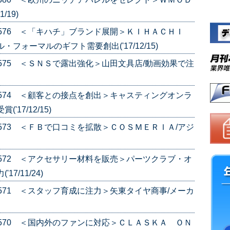
/19)
e.576 ＜「キハチ」ブランド展開＞ＫＩＨＡＣＨＩ
フォーマルのギフト需要創出('17/12/15)
e.575 ＜ＳＮＳで露出強化＞山田文具店/動画効果で注
e.574 ＜顧客との接点を創出＞キャスティングオンラ
17/12/15)
e.573 ＜ＦＢで口コミを拡散＞ＣＯＳＭＥＲＩＡ/アジ
e.572 ＜アクセサリー材料を販売＞パーツクラブ・オ
7/11/24)
e.571 ＜スタッフ育成に注力＞矢東タイヤ商事/メーカ
e.570 ＜国内外のファンに対応＞ＣＬＡＳＫＡ ＯＮ