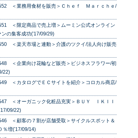
e.552 ＜業務用食材を販売＞Ｃｈｅｆ Ｍａｒｃｈｅ/
e.551 ＜限定商品で売上増＞ムーミン公式オンライン
集客成功('17/09/29)
e.550 ＜楽天市場と連動＞介護のツクイ/法人向け販売
e.548 ＜企業向け花輪など販売＞ビジネスフラワー/初
22)
e.549 ＜カタログでＥＣサイトを紹介＞コロカル商店/
e.547 ＜オーガニック化粧品充実＞ＢＵＹ ＩＫＩＩ
09/22)
e.546 ＜顧客の７割が店舗受取＞サイクルスポット＆
'17/09/14)