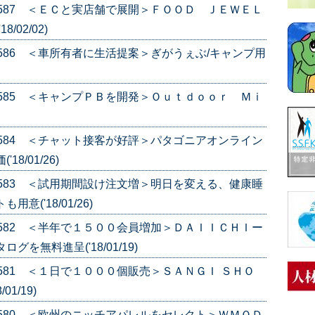
e.587 ＜ＥＣと実店舗で展開＞ＦＯＯＤ ＪＥＷＥＬ
02/02)
e.586 ＜車所有者に生活提案＞ぎがうぇぶ/キャンプ用
e.585 ＜キャンプＰＢを開発＞Ｏｕｔｄｏｏｒ Ｍｉ
e.584 ＜チャット接客が好評＞パタゴニアオンライン
8/01/26)
e.583 ＜試用期間設け注文増＞明日を変える、健康睡
('18/01/26)
e.582 ＜半年で１５００会員増加＞ＤＡＩＩＣＨＩー
を無料進呈('18/01/19)
.581 ＜１日で１０００個販売＞ＳＡＮＧＩ ＳＨＯ
1/19)
e.580 ＜欧州のニッチアパレルをセレクト＞ＷＭＯＤ