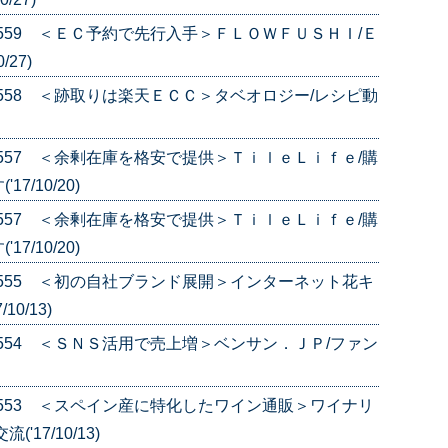
e.559 ＜ＥＣ予約で先行入手＞ＦＬＯＷＦＵＳＨＩ/Ｅ
27)
e.558 ＜跡取りは楽天ＥＣＣ＞タベオロジー/レシピ動
e.557 ＜余剰在庫を格安で提供＞ＴｉｌｅＬｉｆｅ/購
/10/20)
e.557 ＜余剰在庫を格安で提供＞ＴｉｌｅＬｉｆｅ/購
/10/20)
e.555 ＜初の自社ブランド展開＞インターネット花キ
0/13)
e.554 ＜ＳＮＳ活用で売上増＞ベンサン．ＪＰ/ファン
e.553 ＜スペイン産に特化したワイン通販＞ワイナリ
17/10/13)