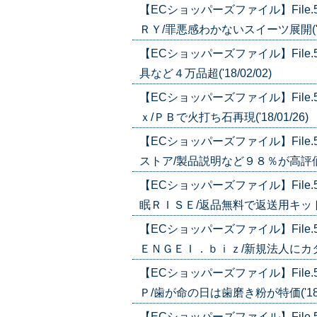
【ECショッパーズファイル】Fil
ＲＹ/罪悪感わかないスイーツ展開('18/
【ECショッパーズファイル】Fil
具など４万品超('18/02/02)
【ECショッパーズファイル】Fil
ｘ/ＰＢで火打ち石再現('18/01/26)
【ECショッパーズファイル】Fil
ストア/製品説明など９８％が高評価('1
【ECショッパーズファイル】Fil
眠ＲＩＳＥ/返品無料で返送用キットも用意
【ECショッパーズファイル】Fil
ＥＮＧＥＩ．ｂｉｚ/新規法人にカタログ
【ECショッパーズファイル】File
Ｐ/歯が命の日は歯磨き粉が特価('18/0
【ECショッパーズファイル】Fil