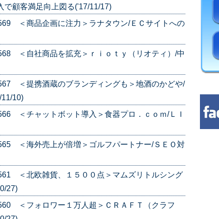
客満足向上図る('17/11/17)
e.569 ＜商品企画に注力＞ラナタウン/ＥＣサイトへの
e.568 ＜自社商品を拡充＞ｒｉｏｔｙ（リオティ）/中
e.567 ＜提携酒蔵のブランディングも＞地酒のかどや/
1/10)
e.566 ＜チャットボット導入＞食器プロ．ｃｏｍ/ＬＩ
e.565 ＜海外売上が倍増＞ゴルフパートナー/ＳＥＯ対
e.561 ＜北欧雑貨、１５００点＞マムズリトルシング
/27)
e.560 ＜フォロワー１万人超＞ＣＲＡＦＴ（クラフ
/27)