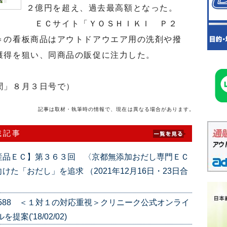
２億円を超え、過去最高額となった。
ＥＣサイト「ＹＯＳＨＩＫＩ Ｐ２
＝の看板商品はアウトドアウエア用の洗剤や撥
獲得を狙い、同商品の販促に注力した。
聞」８月３日号で）
記事は取材・執筆時の情報で、現在は異なる場合があります。
載記事
産品ＥＣ】第３６３回 〈京都無添加おだし専門ＥＣ
た「おだし」を追求 （2021年12月16日・23日合
e.588 ＜１対１の対応重視＞クリニーク公式オンライ
('18/02/02)