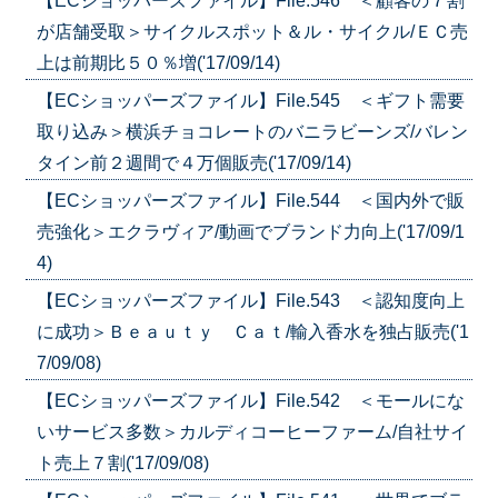
【ECショッパーズファイル】File.546 ＜顧客の７割
が店舗受取＞サイクルスポット＆ル・サイクル/ＥＣ売
上は前期比５０％増('17/09/14)
【ECショッパーズファイル】File.545 ＜ギフト需要
取り込み＞横浜チョコレートのバニラビーンズ/バレン
タイン前２週間で４万個販売('17/09/14)
【ECショッパーズファイル】File.544 ＜国内外で販
売強化＞エクラヴィア/動画でブランド力向上('17/09/1
4)
【ECショッパーズファイル】File.543 ＜認知度向上
に成功＞Ｂｅａｕｔｙ Ｃａｔ/輸入香水を独占販売('1
7/09/08)
【ECショッパーズファイル】File.542 ＜モールにな
いサービス多数＞カルディコーヒーファーム/自社サイ
ト売上７割('17/09/08)