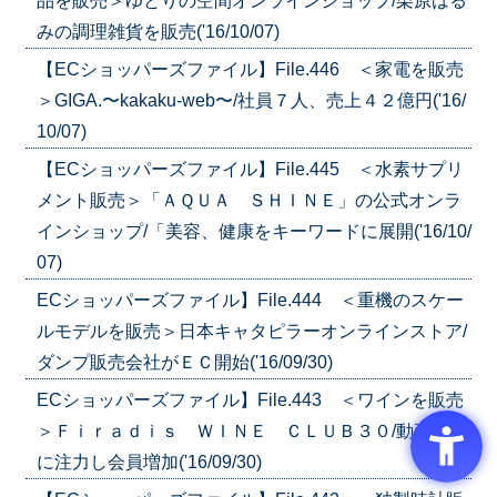
品を販売＞ゆとりの空間オンラインショップ/栗原はる
みの調理雑貨を販売('16/10/07)
【ECショッパーズファイル】File.446 ＜家電を販売
＞GIGA.〜kakaku-web〜/社員７人、売上４２億円('16/
10/07)
【ECショッパーズファイル】File.445 ＜水素サプリ
メント販売＞「ＡＱＵＡ ＳＨＩＮＥ」の公式オンラ
インショップ/「美容、健康をキーワードに展開('16/10/
07)
ECショッパーズファイル】File.444 ＜重機のスケー
ルモデルを販売＞日本キャタピラーオンラインストア/
ダンプ販売会社がＥＣ開始('16/09/30)
ECショッパーズファイル】File.443 ＜ワインを販売
＞Ｆｉｒａｄｉｓ ＷＩＮＥ ＣＬＵＢ３０/動画解説
に注力し会員増加('16/09/30)