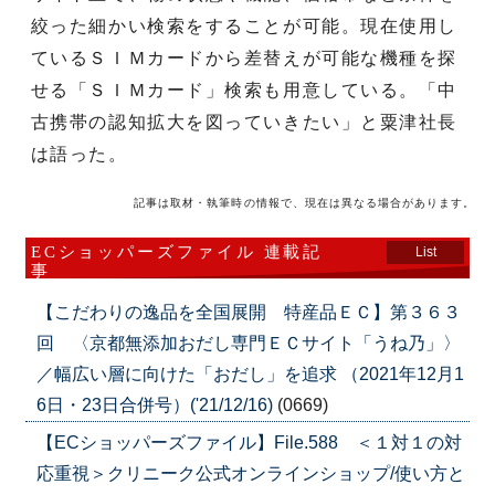
絞った細かい検索をすることが可能。現在使用し
ているＳＩＭカードから差替えが可能な機種を探
せる「ＳＩＭカード」検索も用意している。「中
古携帯の認知拡大を図っていきたい」と粟津社長
は語った。
記事は取材・執筆時の情報で、現在は異なる場合があります。
ECショッパーズファイル 連載記
List
事
【こだわりの逸品を全国展開 特産品ＥＣ】第３６３
回 〈京都無添加おだし専門ＥＣサイト「うね乃」〉
／幅広い層に向けた「おだし」を追求 （2021年12月1
6日・23日合併号）('21/12/16)
(0669)
【ECショッパーズファイル】File.588 ＜１対１の対
応重視＞クリニーク公式オンラインショップ/使い方と