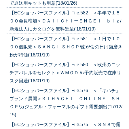
で返送用キットも用意('18/01/26)
【ECショッパーズファイル】File.582 ＜半年で１５
００会員増加＞ＤＡＩＩＣＨＩーＥＮＧＥＩ．ｂｉｚ/
新規法人にカタログを無料進呈('18/01/19)
【ECショッパーズファイル】File.581 ＜１日で１０
００個販売＞ＳＡＮＧＩ ＳＨＯＰ/歯が命の日は歯磨き
粉が特価('18/01/19)
【ECショッパーズファイル】File.580 ＜欧州のニッ
チアパレルをセレクト＞ＷＭＯＤＡ/予約販売で在庫リ
スク回避('18/01/19)
【ECショッパーズファイル】File.576 ＜「キハチ」
ブランド展開＞ＫＩＨＡＣＨＩ ＯＮＬＩＮＥ ＳＨ
ＯＰ/カジュアル・フォーマルのギフト需要創出('17/12/
15)
【ECショッパーズファイル】File.575 ＜ＳＮＳで露