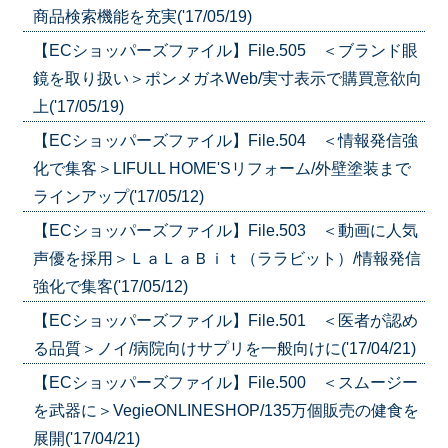
商品検索機能を充実('17/05/19)
【ECショッパーズファイル】File.505 ＜ブランド眼
鏡を取り扱い＞ポンメガネWeb/実寸表示で購買意欲向
上('17/05/19)
【ECショッパーズファイル】File.504 ＜情報発信強
化で集客＞LIFULL HOME'Sリフォーム/外壁塗装まで
ラインアップ('17/05/12)
【ECショッパーズファイル】File.503 ＜動画に人気
声優を採用＞ＬａＬａＢｉｔ（ララビット）/情報発信
強化で集客('17/05/12)
【ECショッパーズファイル】File.501 ＜医者が認め
る品質＞ノイ/病院向けサプリを一般向けに('17/04/21)
【ECショッパーズファイル】File.500 ＜スムージー
を武器に＞VegieONLINESHOP/135万個販売の健食を
展開('17/04/21)