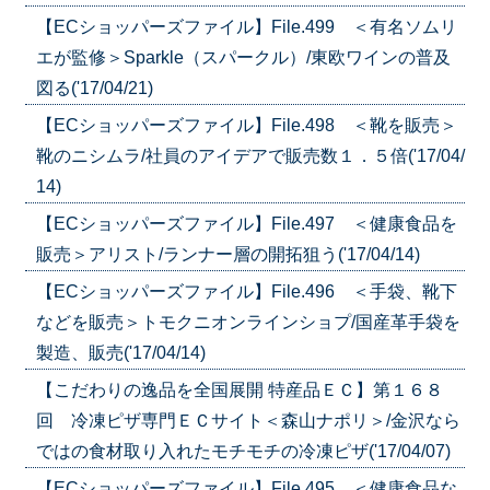
【ECショッパーズファイル】File.499 ＜有名ソムリ
エが監修＞Sparkle（スパークル）/東欧ワインの普及
図る('17/04/21)
【ECショッパーズファイル】File.498 ＜靴を販売＞
靴のニシムラ/社員のアイデアで販売数１．５倍('17/04/
14)
【ECショッパーズファイル】File.497 ＜健康食品を
販売＞アリスト/ランナー層の開拓狙う('17/04/14)
【ECショッパーズファイル】File.496 ＜手袋、靴下
などを販売＞トモクニオンラインショプ/国産革手袋を
製造、販売('17/04/14)
【こだわりの逸品を全国展開 特産品ＥＣ】第１６８
回 冷凍ピザ専門ＥＣサイト＜森山ナポリ＞/金沢なら
ではの食材取り入れたモチモチの冷凍ピザ('17/04/07)
【ECショッパーズファイル】File.495 ＜健康食品な