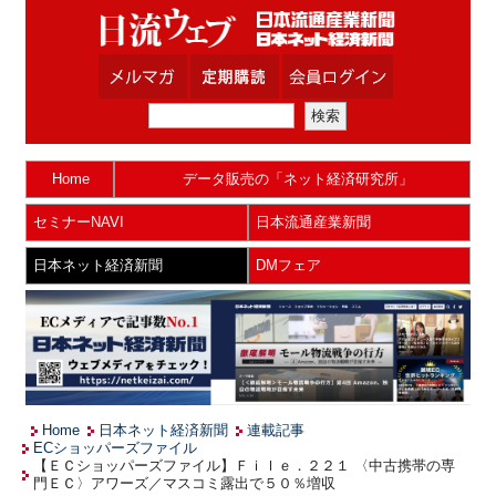
Home
データ販売の「ネット経済研究所」
セミナーNAVI
日本流通産業新聞
日本ネット経済新聞
DMフェア
Home
日本ネット経済新聞
連載記事
ECショッパーズファイル
【ＥＣショッパーズファイル】Ｆｉｌｅ．２２１ 〈中古携帯の専
門ＥＣ〉アワーズ／マスコミ露出で５０％増収