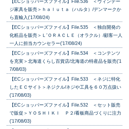
【ECショッパーズファイル】File.536 ＜ヴィンテー
ジ家具を販売＞ｈａｌｕｔａ（ハルタ）/デンマークか
ら直輸入('17/08/24)
【ECショッパーズファイル】File.535 ＜独自開発の
化粧品を販売＞Ｌ’ＯＲＡＣＬＥ（オラクル）/顧客一人
一人に担当カウンセラー('17/08/24)
【ECショッパーズファイル】File.534 ＜コンテンツ
を充実＞北海道くらし百貨店/北海道の特産品を販売('1
7/08/03)
【ECショッパーズファイル】File.533 ＜ネジに特化
したＥＣサイト＞ネジクル/ネジや工具を６０万点扱い
('17/08/03)
【ECショッパーズファイル】File.532 ＜セット販売
で販促＞ＹＯＳＨＩＫＩ Ｐ２/看板商品づくりに注力
('17/08/03)