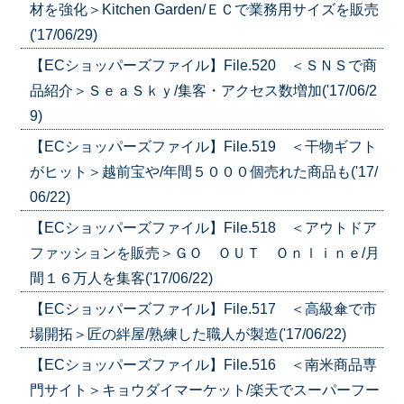
材を強化＞Kitchen Garden/ＥＣで業務用サイズを販売
('17/06/29)
【ECショッパーズファイル】File.520 ＜ＳＮＳで商
品紹介＞ＳｅａＳｋｙ/集客・アクセス数増加('17/06/2
9)
【ECショッパーズファイル】File.519 ＜干物ギフト
がヒット＞越前宝や/年間５０００個売れた商品も('17/
06/22)
【ECショッパーズファイル】File.518 ＜アウトドア
ファッションを販売＞ＧＯ ＯＵＴ Ｏｎｌｉｎｅ/月
間１６万人を集客('17/06/22)
【ECショッパーズファイル】File.517 ＜高級傘で市
場開拓＞匠の絆屋/熟練した職人が製造('17/06/22)
【ECショッパーズファイル】File.516 ＜南米商品専
門サイト＞キョウダイマーケット/楽天でスーパーフー