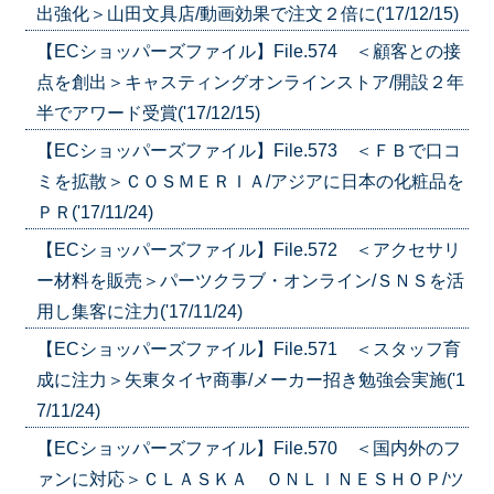
出強化＞山田文具店/動画効果で注文２倍に('17/12/15)
【ECショッパーズファイル】File.574 ＜顧客との接
点を創出＞キャスティングオンラインストア/開設２年
半でアワード受賞('17/12/15)
【ECショッパーズファイル】File.573 ＜ＦＢで口コ
ミを拡散＞ＣＯＳＭＥＲＩＡ/アジアに日本の化粧品を
ＰＲ('17/11/24)
【ECショッパーズファイル】File.572 ＜アクセサリ
ー材料を販売＞パーツクラブ・オンライン/ＳＮＳを活
用し集客に注力('17/11/24)
【ECショッパーズファイル】File.571 ＜スタッフ育
成に注力＞矢東タイヤ商事/メーカー招き勉強会実施('1
7/11/24)
【ECショッパーズファイル】File.570 ＜国内外のフ
ァンに対応＞ＣＬＡＳＫＡ ＯＮＬＩＮＥＳＨＯＰ/ツ