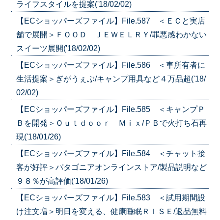
ライフスタイルを提案('18/02/02)
【ECショッパーズファイル】File.587 ＜ＥＣと実店
舗で展開＞ＦＯＯＤ ＪＥＷＥＬＲＹ/罪悪感わかない
スイーツ展開('18/02/02)
【ECショッパーズファイル】File.586 ＜車所有者に
生活提案＞ぎがうぇぶ/キャンプ用具など４万品超('18/
02/02)
【ECショッパーズファイル】File.585 ＜キャンプＰ
Ｂを開発＞Ｏｕｔｄｏｏｒ Ｍｉｘ/ＰＢで火打ち石再
現('18/01/26)
【ECショッパーズファイル】File.584 ＜チャット接
客が好評＞パタゴニアオンラインストア/製品説明など
９８％が高評価('18/01/26)
【ECショッパーズファイル】File.583 ＜試用期間設
け注文増＞明日を変える、健康睡眠ＲＩＳＥ/返品無料