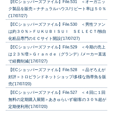
【ECショッパーズファイル】File.531 ＜オーガニッ
ク製品を販売＞ナチュラルハウス/リピート率は５０％
('17/07/27)
【ECショッパーズファイル】File.530 ＜男性ファン
は約３０％＞ＦＵＫＵＢＩＳＵＩ ＳＥＬＥＣＴ/独自
化粧品専門のＥＣサイト開設('17/07/27)
【ECショッパーズファイル】File.529 ＜今期の売上
は２３％増＞Ｇｒａｎｄｅ（グランデ）/メーカー直送
で経費削減('17/07/27)
【ECショッパーズファイル】File.528 ＜品ぞろえが
好評＞トロピランドネットショップ/多様な熱帯魚を販
売('17/07/20)
【ECショッパーズファイル】File.527 ＜４回に１回
無料の定期購入展開＞あきゅらいず/顧客の３０％超が
定期便利用('17/07/20)