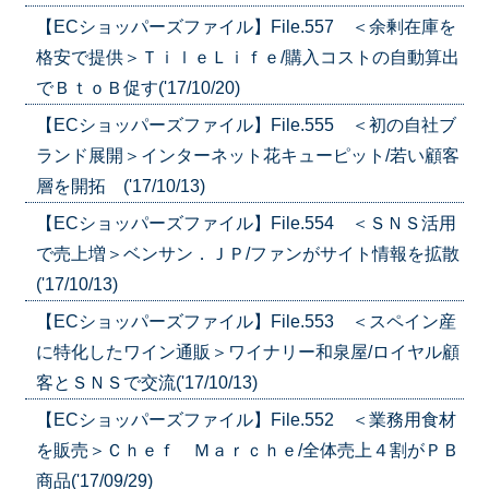
【ECショッパーズファイル】File.557 ＜余剰在庫を
格安で提供＞ＴｉｌｅＬｉｆｅ/購入コストの自動算出
でＢｔｏＢ促す('17/10/20)
【ECショッパーズファイル】File.555 ＜初の自社ブ
ランド展開＞インターネット花キューピット/若い顧客
層を開拓 ('17/10/13)
【ECショッパーズファイル】File.554 ＜ＳＮＳ活用
で売上増＞ベンサン．ＪＰ/ファンがサイト情報を拡散
('17/10/13)
【ECショッパーズファイル】File.553 ＜スペイン産
に特化したワイン通販＞ワイナリー和泉屋/ロイヤル顧
客とＳＮＳで交流('17/10/13)
【ECショッパーズファイル】File.552 ＜業務用食材
を販売＞Ｃｈｅｆ Ｍａｒｃｈｅ/全体売上４割がＰＢ
商品('17/09/29)