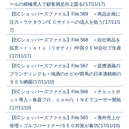
ールの積極導入で顧客満足向上図る('17/11/17)
【ECショッパーズファイル】File.569 ＜商品企画に
注力＞ラナタウン/ＥＣサイトへの流入を狙う('17/11/1
7)
【ECショッパーズファイル】File.568 ＜自社商品を
拡充＞ｒｉｏｔｙ（リオティ）/中国ＯＥＭ会社で生産
('17/11/17)
【ECショッパーズファイル】File.567 ＜提携酒蔵の
ブランディングも＞地酒のかどや/群馬の日本酒銘柄の
９５％網羅('17/11/10)
【ECショッパーズファイル】File.566 ＜チャットボ
ット導入＞食器プロ．ｃｏｍ/ＬＩＮＥでユーザー開拓
('17/11/10)
【ECショッパーズファイル】File.565 ＜海外売上が
倍増＞ゴルフパートナー/ＳＥＯ対策が奏功('17/11/10)