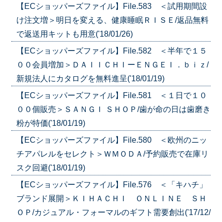
【ECショッパーズファイル】File.583 ＜試用期間設
け注文増＞明日を変える、健康睡眠ＲＩＳＥ/返品無料
で返送用キットも用意('18/01/26)
【ECショッパーズファイル】File.582 ＜半年で１５
００会員増加＞ＤＡＩＩＣＨＩーＥＮＧＥＩ．ｂｉｚ/
新規法人にカタログを無料進呈('18/01/19)
【ECショッパーズファイル】File.581 ＜１日で１０
００個販売＞ＳＡＮＧＩ ＳＨＯＰ/歯が命の日は歯磨き
粉が特価('18/01/19)
【ECショッパーズファイル】File.580 ＜欧州のニッ
チアパレルをセレクト＞ＷＭＯＤＡ/予約販売で在庫リ
スク回避('18/01/19)
【ECショッパーズファイル】File.576 ＜「キハチ」
ブランド展開＞ＫＩＨＡＣＨＩ ＯＮＬＩＮＥ ＳＨ
ＯＰ/カジュアル・フォーマルのギフト需要創出('17/12/