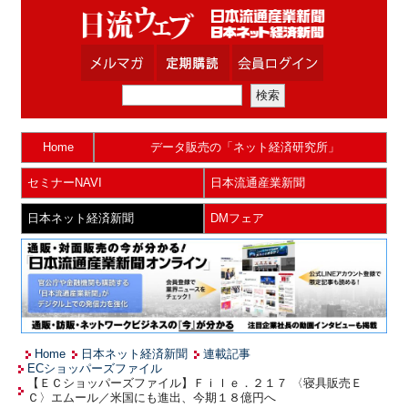
Home
データ販売の「ネット経済研究所」
セミナーNAVI
日本流通産業新聞
日本ネット経済新聞
DMフェア
Home
日本ネット経済新聞
連載記事
ECショッパーズファイル
【ＥＣショッパーズファイル】Ｆｉｌｅ．２１７ 〈寝具販売Ｅ
Ｃ〉エムール／米国にも進出、今期１８億円へ