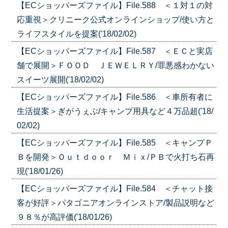
【ECショッパーズファイル】File.588 ＜１対１の対
応重視＞クリニーク公式オンラインショップ/使い方と
ライフスタイルを提案('18/02/02)
【ECショッパーズファイル】File.587 ＜ＥＣと実店
舗で展開＞ＦＯＯＤ ＪＥＷＥＬＲＹ/罪悪感わかない
スイーツ展開('18/02/02)
【ECショッパーズファイル】File.586 ＜車所有者に
生活提案＞ぎがうぇぶ/キャンプ用具など４万品超('18/
02/02)
【ECショッパーズファイル】File.585 ＜キャンプＰ
Ｂを開発＞Ｏｕｔｄｏｏｒ Ｍｉｘ/ＰＢで火打ち石再
現('18/01/26)
【ECショッパーズファイル】File.584 ＜チャット接
客が好評＞パタゴニアオンラインストア/製品説明など
９８％が高評価('18/01/26)