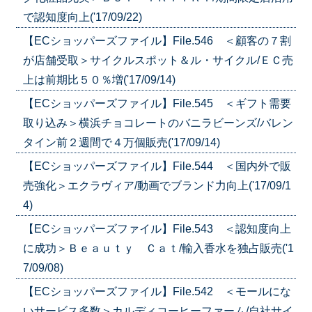
で認知度向上('17/09/22)
【ECショッパーズファイル】File.546 ＜顧客の７割
が店舗受取＞サイクルスポット＆ル・サイクル/ＥＣ売
上は前期比５０％増('17/09/14)
【ECショッパーズファイル】File.545 ＜ギフト需要
取り込み＞横浜チョコレートのバニラビーンズ/バレン
タイン前２週間で４万個販売('17/09/14)
【ECショッパーズファイル】File.544 ＜国内外で販
売強化＞エクラヴィア/動画でブランド力向上('17/09/1
4)
【ECショッパーズファイル】File.543 ＜認知度向上
に成功＞Ｂｅａｕｔｙ Ｃａｔ/輸入香水を独占販売('1
7/09/08)
【ECショッパーズファイル】File.542 ＜モールにな
いサービス多数＞カルディコーヒーファーム/自社サイ