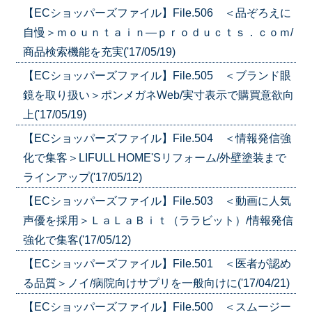
【ECショッパーズファイル】File.506 ＜品ぞろえに
自慢＞ｍｏｕｎｔａｉｎ―ｐｒｏｄｕｃｔｓ．ｃｏｍ/
商品検索機能を充実('17/05/19)
【ECショッパーズファイル】File.505 ＜ブランド眼
鏡を取り扱い＞ポンメガネWeb/実寸表示で購買意欲向
上('17/05/19)
【ECショッパーズファイル】File.504 ＜情報発信強
化で集客＞LIFULL HOME'Sリフォーム/外壁塗装まで
ラインアップ('17/05/12)
【ECショッパーズファイル】File.503 ＜動画に人気
声優を採用＞ＬａＬａＢｉｔ（ララビット）/情報発信
強化で集客('17/05/12)
【ECショッパーズファイル】File.501 ＜医者が認め
る品質＞ノイ/病院向けサプリを一般向けに('17/04/21)
【ECショッパーズファイル】File.500 ＜スムージー