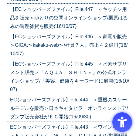
【ECショッパーズファイル】File.447 ＜キッチン用
品を販売＞ゆとりの空間オンラインショップ/栗原はる
みの調理雑貨を販売('16/10/07)
【ECショッパーズファイル】File.446 ＜家電を販売
＞GIGA.〜kakaku-web〜/社員７人、売上４２億円('16/
10/07)
【ECショッパーズファイル】File.445 ＜水素サプリ
メント販売＞「ＡＱＵＡ ＳＨＩＮＥ」の公式オンラ
インショップ/「美容、健康をキーワードに展開('16/10/
07)
ECショッパーズファイル】File.444 ＜重機のスケー
ルモデルを販売＞日本キャタピラーオンラインストア/
ダンプ販売会社がＥＣ開始('16/09/30)
ECショッパーズファイル】File.443 ＜ワインを販売
＞Ｆｉｒａｄｉｓ ＷＩＮＥ ＣＬＵＢ３０/動画解説