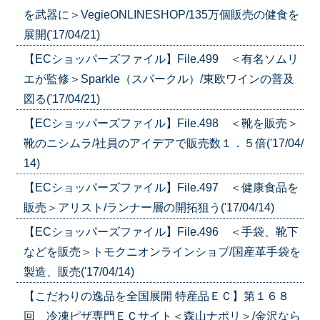
を武器に＞VegieONLINESHOP/135万個販売の健食を
展開('17/04/21)
【ECショッパーズファイル】File.499 ＜有名ソムリ
エが監修＞Sparkle（スパークル）/東欧ワインの普及
図る('17/04/21)
【ECショッパーズファイル】File.498 ＜靴を販売＞
靴のニシムラ/社員のアイデアで販売数１．５倍('17/04/
14)
【ECショッパーズファイル】File.497 ＜健康食品を
販売＞アリスト/ランナー層の開拓狙う('17/04/14)
【ECショッパーズファイル】File.496 ＜手袋、靴下
などを販売＞トモクニオンラインショプ/国産革手袋を
製造、販売('17/04/14)
【こだわりの逸品を全国展開 特産品ＥＣ】第１６８
回 冷凍ピザ専門ＥＣサイト＜森山ナポリ＞/金沢なら