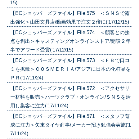
15)
【ECショッパーズファイル】File.575 ＜ＳＮＳで露
出強化＞山田文具店/動画効果で注文２倍に('17/12/15)
【ECショッパーズファイル】File.574 ＜顧客との接
点を創出＞キャスティングオンラインストア/開設２年
半でアワード受賞('17/12/15)
【ECショッパーズファイル】File.573 ＜ＦＢで口コ
ミを拡散＞ＣＯＳＭＥＲＩＡ/アジアに日本の化粧品を
ＰＲ('17/11/24)
【ECショッパーズファイル】File.572 ＜アクセサリ
ー材料を販売＞パーツクラブ・オンライン/ＳＮＳを活
用し集客に注力('17/11/24)
【ECショッパーズファイル】File.571 ＜スタッフ育
成に注力＞矢東タイヤ商事/メーカー招き勉強会実施('1
7/11/24)