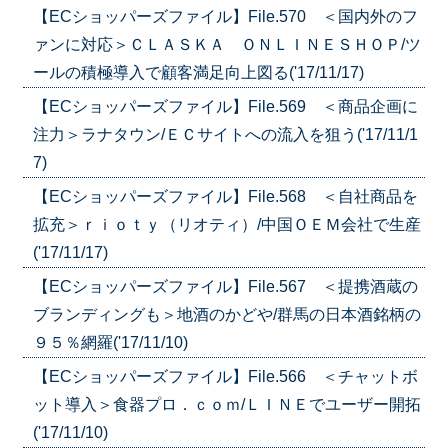
【ECショッパーズファイル】File.570 ＜国内外のフ
ァンに対応＞ＣＬＡＳＫＡ ＯＮＬＩＮＥＳＨＯＰ/ツ
ールの積極導入で顧客満足向上図る('17/11/17)
【ECショッパーズファイル】File.569 ＜商品企画に
注力＞ラナタウン/ＥＣサイトへの流入を狙う('17/11/1
7)
【ECショッパーズファイル】File.568 ＜自社商品を
拡充＞ｒｉｏｔｙ（リオティ）/中国ＯＥＭ会社で生産
('17/11/17)
【ECショッパーズファイル】File.567 ＜提携酒蔵の
ブランディングも＞地酒のかどや/群馬の日本酒銘柄の
９５％網羅('17/11/10)
【ECショッパーズファイル】File.566 ＜チャットボ
ット導入＞食器プロ．ｃｏｍ/ＬＩＮＥでユーザー開拓
('17/11/10)