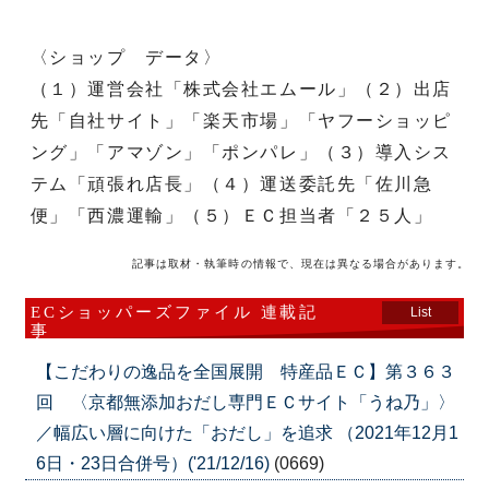
〈ショップ データ〉
（１）運営会社「株式会社エムール」（２）出店
先「自社サイト」「楽天市場」「ヤフーショッピ
ング」「アマゾン」「ポンパレ」（３）導入シス
テム「頑張れ店長」（４）運送委託先「佐川急
便」「西濃運輸」（５）ＥＣ担当者「２５人」
記事は取材・執筆時の情報で、現在は異なる場合があります。
ECショッパーズファイル 連載記
List
事
【こだわりの逸品を全国展開 特産品ＥＣ】第３６３
回 〈京都無添加おだし専門ＥＣサイト「うね乃」〉
／幅広い層に向けた「おだし」を追求 （2021年12月1
6日・23日合併号）('21/12/16)
(0669)