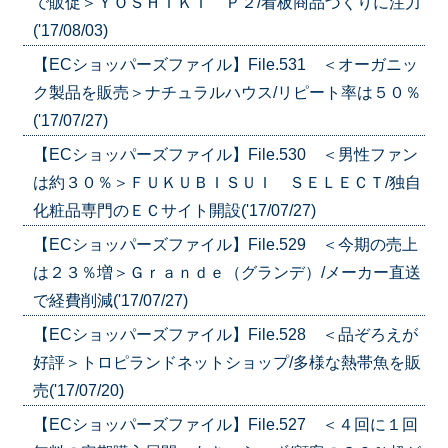
で販促＞ＹＯＳＨＩＫＩ Ｐ２/看板商品づくりに注力
('17/08/03)
【ECショッパーズファイル】File.531 ＜オーガニッ
ク製品を販売＞ナチュラルハウス/リピート率は５０％
('17/07/27)
【ECショッパーズファイル】File.530 ＜男性ファン
は約３０％＞ＦＵＫＵＢＩＳＵＩ ＳＥＬＥＣＴ/独自
化粧品専門のＥＣサイト開設('17/07/27)
【ECショッパーズファイル】File.529 ＜今期の売上
は２３％増＞Ｇｒａｎｄｅ（グランデ）/メーカー直送
で経費削減('17/07/27)
【ECショッパーズファイル】File.528 ＜品ぞろえが
好評＞トロピランドネットショップ/多様な熱帯魚を販
売('17/07/20)
【ECショッパーズファイル】File.527 ＜４回に１回