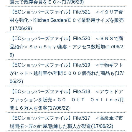
還元で既存会員をＥＣへ('17/06/29)
【ECショッパーズファイル】File.521 ＜イタリア食
材を強化＞Kitchen Garden/ＥＣで業務用サイズを販売
('17/06/29)
【ECショッパーズファイル】File.520 ＜ＳＮＳで商
品紹介＞ＳｅａＳｋｙ/集客・アクセス数増加('17/06/2
9)
【ECショッパーズファイル】File.519 ＜干物ギフト
がヒット＞越前宝や/年間５０００個売れた商品も('17/
06/22)
【ECショッパーズファイル】File.518 ＜アウトドア
ファッションを販売＞ＧＯ ＯＵＴ Ｏｎｌｉｎｅ/月
間１６万人を集客('17/06/22)
【ECショッパーズファイル】File.517 ＜高級傘で市
場開拓＞匠の絆屋/熟練した職人が製造('17/06/22)