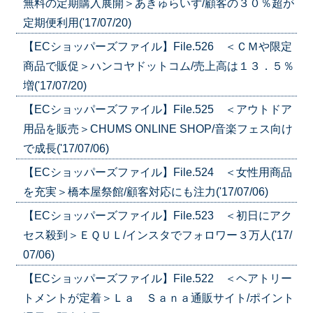
無料の定期購入展開＞あきゅらいず/顧客の３０％超が
定期便利用('17/07/20)
【ECショッパーズファイル】File.526 ＜ＣＭや限定
商品で販促＞ハンコヤドットコム/売上高は１３．５％
増('17/07/20)
【ECショッパーズファイル】File.525 ＜アウトドア
用品を販売＞CHUMS ONLINE SHOP/音楽フェス向け
で成長('17/07/06)
【ECショッパーズファイル】File.524 ＜女性用商品
を充実＞橋本屋祭館/顧客対応にも注力('17/07/06)
【ECショッパーズファイル】File.523 ＜初日にアク
セス殺到＞ＥＱＵＬ/インスタでフォロワー３万人('17/
07/06)
【ECショッパーズファイル】File.522 ＜ヘアトリー
トメントが定着＞Ｌａ Ｓａｎａ通販サイト/ポイント