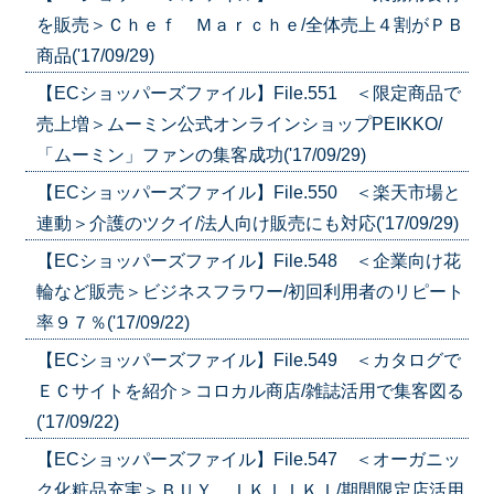
を販売＞Ｃｈｅｆ Ｍａｒｃｈｅ/全体売上４割がＰＢ
商品('17/09/29)
【ECショッパーズファイル】File.551 ＜限定商品で
売上増＞ムーミン公式オンラインショップPEIKKO/
「ムーミン」ファンの集客成功('17/09/29)
【ECショッパーズファイル】File.550 ＜楽天市場と
連動＞介護のツクイ/法人向け販売にも対応('17/09/29)
【ECショッパーズファイル】File.548 ＜企業向け花
輪など販売＞ビジネスフラワー/初回利用者のリピート
率９７％('17/09/22)
【ECショッパーズファイル】File.549 ＜カタログで
ＥＣサイトを紹介＞コロカル商店/雑誌活用で集客図る
('17/09/22)
【ECショッパーズファイル】File.547 ＜オーガニッ
ク化粧品充実＞ＢＵＹ ＩＫＩＩＫＩ/期間限定店活用