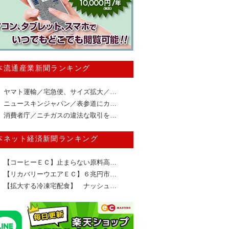
本流通産業新聞ランキング
ヤマト運輸／宅急便、サイズ拡大／…
ニュースキンジャパン／表参道にカ…
消費者庁／ニチガスの違法な取引を…
本ネット経済新聞ランキング
【コーヒーＥＣ】止まらない原料高…
【リカバリーウエアＥＣ】６兆円市…
【拡大する冷凍宅配食】 ナッシュ…