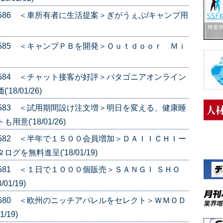
e.586 ＜車所有者に生活提案＞ぎがうぇぶ/キャンプ用
e.585 ＜キャンプＰＢを開発＞Ｏｕｔｄｏｏｒ Ｍｉ
e.584 ＜チャット接客が好評＞パタゴニアオンライン
8/01/26)
e.583 ＜試用期間設け注文増＞明日を変える、健康睡
('18/01/26)
e.582 ＜半年で１５００会員増加＞ＤＡＩＩＣＨＩー
を無料進呈('18/01/19)
.581 ＜１日で１０００個販売＞ＳＡＮＧＩ ＳＨＯ
1/19)
e.580 ＜欧州のニッチアパレルをセレクト＞ＷＭＯＤ
/19)