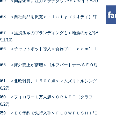
e.569 ＜商品企画に注力＞ラナタウン/ＥＣサイトへの
e.568 ＜自社商品を拡充＞ｒｉｏｔｙ（リオティ）/中
e.567 ＜提携酒蔵のブランディングも＞地酒のかどや/
1/10)
e.566 ＜チャットボット導入＞食器プロ．ｃｏｍ/ＬＩ
e.565 ＜海外売上が倍増＞ゴルフパートナー/ＳＥＯ対
e.561 ＜北欧雑貨、１５００点＞マムズリトルシング
/27)
e.560 ＜フォロワー１万人超＞ＣＲＡＦＴ（クラフ
/27)
e.559 ＜ＥＣ予約で先行入手＞ＦＬＯＷＦＵＳＨＩ/Ｅ