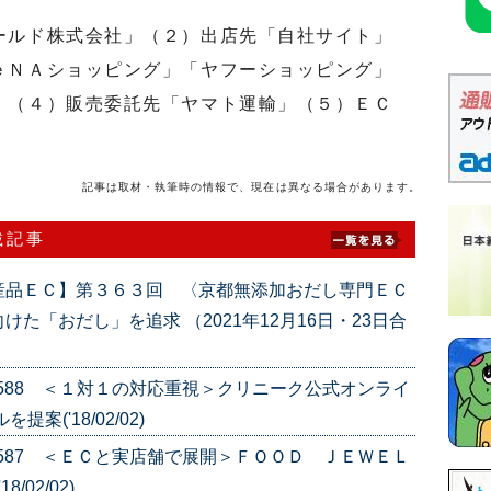
ールド株式会社」（２）出店先「自社サイト」
ｅＮＡショッピング」「ヤフーショッピング」
」（４）販売委託先「ヤマト運輸」（５）ＥＣ
記事は取材・執筆時の情報で、現在は異なる場合があります。
載記事
産品ＥＣ】第３６３回 〈京都無添加おだし専門ＥＣ
た「おだし」を追求 （2021年12月16日・23日合
e.588 ＜１対１の対応重視＞クリニーク公式オンライ
('18/02/02)
e.587 ＜ＥＣと実店舗で展開＞ＦＯＯＤ ＪＥＷＥＬ
02/02)