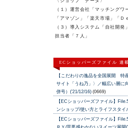
〈ショップ データ〉
（１）運営会社「マッチングワ
「アマゾン」「楽天市場」「Ｄ
（３）導入システム「自社開発
担当者「７人」
ECショッパーズファイル 連
【こだわりの逸品を全国展開 特
サイト「うね乃」〉／幅広い層に向け
併号）('21/12/16)
(0669)
【ECショッパーズファイル】Fil
ンショップ/使い方とライフスタイルを提案
【ECショッパーズファイル】Fil
ＲＹ/罪悪感わかないスイーツ展開('18/