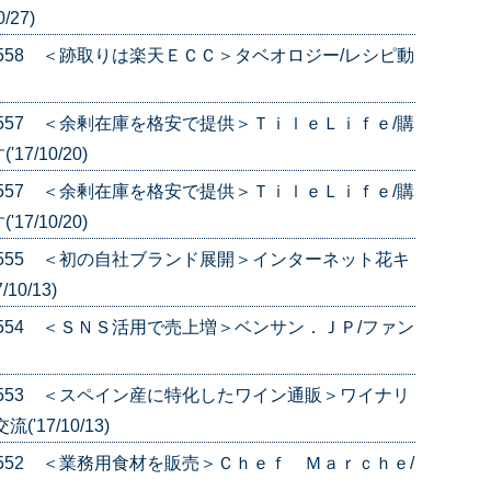
27)
e.558 ＜跡取りは楽天ＥＣＣ＞タベオロジー/レシピ動
e.557 ＜余剰在庫を格安で提供＞ＴｉｌｅＬｉｆｅ/購
/10/20)
e.557 ＜余剰在庫を格安で提供＞ＴｉｌｅＬｉｆｅ/購
/10/20)
e.555 ＜初の自社ブランド展開＞インターネット花キ
0/13)
e.554 ＜ＳＮＳ活用で売上増＞ベンサン．ＪＰ/ファン
e.553 ＜スペイン産に特化したワイン通販＞ワイナリ
17/10/13)
e.552 ＜業務用食材を販売＞Ｃｈｅｆ Ｍａｒｃｈｅ/