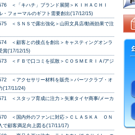
e.576 ＜「キハチ」ブランド展開＞ＫＩＨＡＣＨＩ
フォーマルのギフト需要創出('17/12/15)
e.575 ＜ＳＮＳで露出強化＞山田文具店/動画効果で注
e.574 ＜顧客との接点を創出＞キャスティングオンラ
17/12/15)
e.573 ＜ＦＢで口コミを拡散＞ＣＯＳＭＥＲＩＡ/アジ
e.572 ＜アクセサリー材料を販売＞パーツクラブ・オ
7/11/24)
e.571 ＜スタッフ育成に注力＞矢東タイヤ商事/メーカ
e.570 ＜国内外のファンに対応＞ＣＬＡＳＫＡ ＯＮ
客満足向上図る('17/11/17)