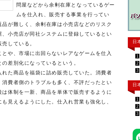
問屋などから余剰在庫となっているゲー
ムを仕入れ、販売する事業を行ってい
返品が難しく、余剰在庫は小売店などのリスク
屋、小売店が同社システムに登録しているとい
日
販売している。
とや、市場に出回らないレアなゲームを仕入
1
との差別化になっているという。
2
3
れた商品を福袋に詰め販売していた。消費者
、消費者側のトラブルも多く、不評だったとい
日
後は体制を一新、商品を単体で販売するように
1
にも見えるようにした。仕入れ営業も強化し、
2
3