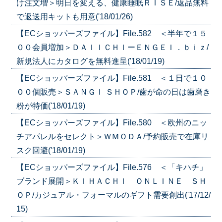
け注文増＞明日を変える、健康睡眠ＲＩＳＥ/返品無料
で返送用キットも用意('18/01/26)
【ECショッパーズファイル】File.582 ＜半年で１５
００会員増加＞ＤＡＩＩＣＨＩーＥＮＧＥＩ．ｂｉｚ/
新規法人にカタログを無料進呈('18/01/19)
【ECショッパーズファイル】File.581 ＜１日で１０
００個販売＞ＳＡＮＧＩ ＳＨＯＰ/歯が命の日は歯磨き
粉が特価('18/01/19)
【ECショッパーズファイル】File.580 ＜欧州のニッ
チアパレルをセレクト＞ＷＭＯＤＡ/予約販売で在庫リ
スク回避('18/01/19)
【ECショッパーズファイル】File.576 ＜「キハチ」
ブランド展開＞ＫＩＨＡＣＨＩ ＯＮＬＩＮＥ ＳＨ
ＯＰ/カジュアル・フォーマルのギフト需要創出('17/12/
15)