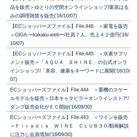
品を販売＞ゆとりの空間オンラインショップ/栗原はる
みの調理雑貨を販売('16/10/07)
【ECショッパーズファイル】File.446 ＜家電を販売
＞GIGA.〜kakaku-web〜/社員７人、売上４２億円('16/
10/07)
【ECショッパーズファイル】File.445 ＜水素サプリ
メント販売＞「ＡＱＵＡ ＳＨＩＮＥ」の公式オンラ
インショップ/「美容、健康をキーワードに展開('16/10/
07)
ECショッパーズファイル】File.444 ＜重機のスケー
ルモデルを販売＞日本キャタピラーオンラインストア/
ダンプ販売会社がＥＣ開始('16/09/30)
ECショッパーズファイル】File.443 ＜ワインを販売
＞Ｆｉｒａｄｉｓ ＷＩＮＥ ＣＬＵＢ３０/動画解説
に注力し会員増加('16/09/30)