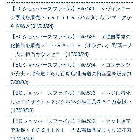
【ECショッパーズファイル】File.536 ＜ヴィンテー
ジ家具を販売＞ｈａｌｕｔａ（ハルタ）/デンマークか
ら直輸入('17/08/24)
【ECショッパーズファイル】File.535 ＜独自開発の
化粧品を販売＞Ｌ’ＯＲＡＣＬＥ（オラクル）/顧客一人
一人に担当カウンセラー('17/08/24)
【ECショッパーズファイル】File.534 ＜コンテンツ
を充実＞北海道くらし百貨店/北海道の特産品を販売('1
7/08/03)
【ECショッパーズファイル】File.533 ＜ネジに特化
したＥＣサイト＞ネジクル/ネジや工具を６０万点扱い
('17/08/03)
【ECショッパーズファイル】File.532 ＜セット販売
で販促＞ＹＯＳＨＩＫＩ Ｐ２/看板商品づくりに注力
('17/08/03)