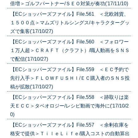
倍増＞ゴルフパートナー/ＳＥＯ対策が奏功('17/11/10)
【ECショッパーズファイル】File.561 ＜北欧雑貨、
１５００点＞マムズリトルシングス/キャラクターグッ
ズで集客('17/10/27)
【ECショッパーズファイル】File.560 ＜フォロワー
１万人超＞ＣＲＡＦＴ（クラフト）/職人動画をＳＮＳ
で配信('17/10/27)
【ECショッパーズファイル】File.559 ＜ＥＣ予約で
先行入手＞ＦＬＯＷＦＵＳＨＩ/ＥＣ購入者のＳＮＳ投
稿が拡散('17/10/27)
【ECショッパーズファイル】File.558 ＜跡取りは楽
天ＥＣＣ＞タベオロジー/レシピ動画で海外に('17/10/2
0)
【ECショッパーズファイル】File.557 ＜余剰在庫を
格安で提供＞ＴｉｌｅＬｉｆｅ/購入コストの自動算出