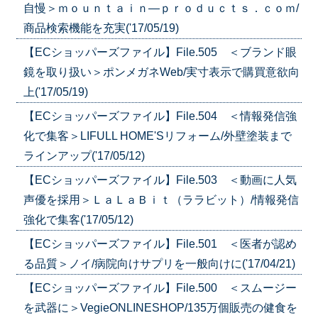
自慢＞ｍｏｕｎｔａｉｎ―ｐｒｏｄｕｃｔｓ．ｃｏｍ/
商品検索機能を充実('17/05/19)
【ECショッパーズファイル】File.505 ＜ブランド眼
鏡を取り扱い＞ポンメガネWeb/実寸表示で購買意欲向
上('17/05/19)
【ECショッパーズファイル】File.504 ＜情報発信強
化で集客＞LIFULL HOME'Sリフォーム/外壁塗装まで
ラインアップ('17/05/12)
【ECショッパーズファイル】File.503 ＜動画に人気
声優を採用＞ＬａＬａＢｉｔ（ララビット）/情報発信
強化で集客('17/05/12)
【ECショッパーズファイル】File.501 ＜医者が認め
る品質＞ノイ/病院向けサプリを一般向けに('17/04/21)
【ECショッパーズファイル】File.500 ＜スムージー
を武器に＞VegieONLINESHOP/135万個販売の健食を