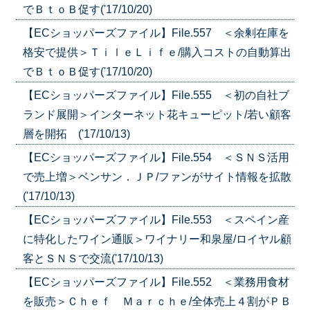
でＢｔｏＢ促す('17/10/20)
【ECショッパーズファイル】File.557 ＜余剰在庫を
格安で提供＞ＴｉｌｅＬｉｆｅ/購入コストの自動算出
でＢｔｏＢ促す('17/10/20)
【ECショッパーズファイル】File.555 ＜初の自社ブ
ランド展開＞インターネット花キューピット/若い顧客
層を開拓 ('17/10/13)
【ECショッパーズファイル】File.554 ＜ＳＮＳ活用
で売上増＞ベンサン．ＪＰ/ファンがサイト情報を拡散
('17/10/13)
【ECショッパーズファイル】File.553 ＜スペイン産
に特化したワイン通販＞ワイナリー和泉屋/ロイヤル顧
客とＳＮＳで交流('17/10/13)
【ECショッパーズファイル】File.552 ＜業務用食材
を販売＞Ｃｈｅｆ Ｍａｒｃｈｅ/全体売上４割がＰＢ