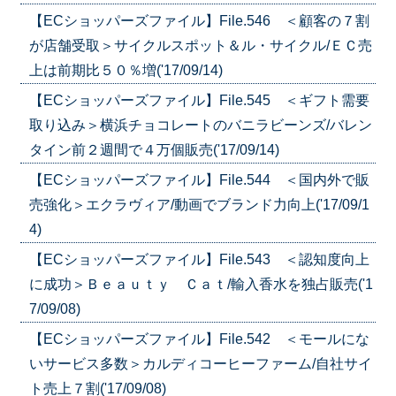
【ECショッパーズファイル】File.546 ＜顧客の７割
が店舗受取＞サイクルスポット＆ル・サイクル/ＥＣ売
上は前期比５０％増('17/09/14)
【ECショッパーズファイル】File.545 ＜ギフト需要
取り込み＞横浜チョコレートのバニラビーンズ/バレン
タイン前２週間で４万個販売('17/09/14)
【ECショッパーズファイル】File.544 ＜国内外で販
売強化＞エクラヴィア/動画でブランド力向上('17/09/1
4)
【ECショッパーズファイル】File.543 ＜認知度向上
に成功＞Ｂｅａｕｔｙ Ｃａｔ/輸入香水を独占販売('1
7/09/08)
【ECショッパーズファイル】File.542 ＜モールにな
いサービス多数＞カルディコーヒーファーム/自社サイ
ト売上７割('17/09/08)