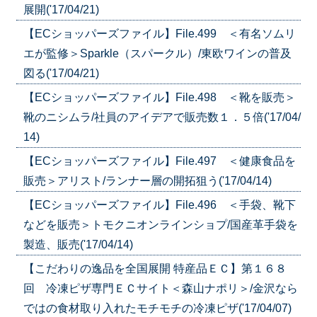
展開('17/04/21)
【ECショッパーズファイル】File.499 ＜有名ソムリ
エが監修＞Sparkle（スパークル）/東欧ワインの普及
図る('17/04/21)
【ECショッパーズファイル】File.498 ＜靴を販売＞
靴のニシムラ/社員のアイデアで販売数１．５倍('17/04/
14)
【ECショッパーズファイル】File.497 ＜健康食品を
販売＞アリスト/ランナー層の開拓狙う('17/04/14)
【ECショッパーズファイル】File.496 ＜手袋、靴下
などを販売＞トモクニオンラインショプ/国産革手袋を
製造、販売('17/04/14)
【こだわりの逸品を全国展開 特産品ＥＣ】第１６８
回 冷凍ピザ専門ＥＣサイト＜森山ナポリ＞/金沢なら
ではの食材取り入れたモチモチの冷凍ピザ('17/04/07)