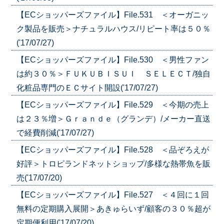
【ECショッパーズファイル】File.531 ＜オーガニッ
ク製品を販売＞ナチュラルハウス/リピート率は５０％
('17/07/27)
【ECショッパーズファイル】File.530 ＜男性ファン
は約３０％＞ＦＵＫＵＢＩＳＵＩ ＳＥＬＥＣＴ/独自
化粧品専門のＥＣサイト開設('17/07/27)
【ECショッパーズファイル】File.529 ＜今期の売上
は２３％増＞Ｇｒａｎｄｅ（グランデ）/メーカー直送
で経費削減('17/07/27)
【ECショッパーズファイル】File.528 ＜品ぞろえが
好評＞トロピランドネットショップ/多様な熱帯魚を販
売('17/07/20)
【ECショッパーズファイル】File.527 ＜４回に１回
無料の定期購入展開＞あきゅらいず/顧客の３０％超が
定期便利用('17/07/20)