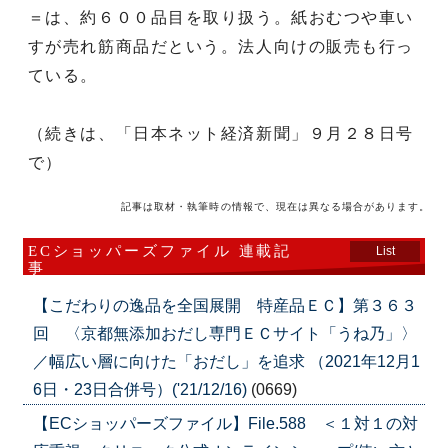
＝は、約６００品目を取り扱う。紙おむつや車い
すが売れ筋商品だという。法人向けの販売も行っ
ている。
（続きは、「日本ネット経済新聞」９月２８日号
で）
記事は取材・執筆時の情報で、現在は異なる場合があります。
ECショッパーズファイル 連載記
List
事
【こだわりの逸品を全国展開 特産品ＥＣ】第３６３
回 〈京都無添加おだし専門ＥＣサイト「うね乃」〉
／幅広い層に向けた「おだし」を追求 （2021年12月1
6日・23日合併号）('21/12/16)
(0669)
【ECショッパーズファイル】File.588 ＜１対１の対