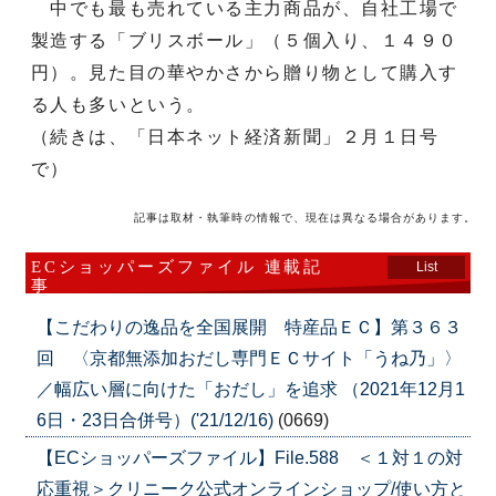
中でも最も売れている主力商品が、自社工場で
製造する「ブリスボール」（５個入り、１４９０
円）。見た目の華やかさから贈り物として購入す
る人も多いという。
（続きは、「日本ネット経済新聞」２月１日号
で）
記事は取材・執筆時の情報で、現在は異なる場合があります。
ECショッパーズファイル 連載記
List
事
【こだわりの逸品を全国展開 特産品ＥＣ】第３６３
回 〈京都無添加おだし専門ＥＣサイト「うね乃」〉
／幅広い層に向けた「おだし」を追求 （2021年12月1
6日・23日合併号）('21/12/16)
(0669)
【ECショッパーズファイル】File.588 ＜１対１の対
応重視＞クリニーク公式オンラインショップ/使い方と