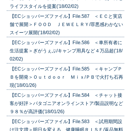
ライフスタイルを提案('18/02/02)
【ECショッパーズファイル】File.587 ＜ＥＣと実店
舗で展開＞ＦＯＯＤ ＪＥＷＥＬＲＹ/罪悪感わかない
スイーツ展開('18/02/02)
【ECショッパーズファイル】File.586 ＜車所有者に
生活提案＞ぎがうぇぶ/キャンプ用具など４万品超('18/
02/02)
【ECショッパーズファイル】File.585 ＜キャンプＰ
Ｂを開発＞Ｏｕｔｄｏｏｒ Ｍｉｘ/ＰＢで火打ち石再
現('18/01/26)
【ECショッパーズファイル】File.584 ＜チャット接
客が好評＞パタゴニアオンラインストア/製品説明など
９８％が高評価('18/01/26)
【ECショッパーズファイル】File.583 ＜試用期間設
け注文増＞明日を変える、健康睡眠ＲＩＳＥ/返品無料