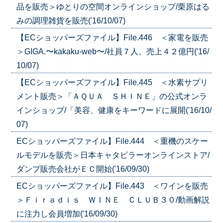
品を販売＞ゆとりの空間オンラインショップ/栗原はる
みの調理雑貨を販売('16/10/07)
【ECショッパーズファイル】File.446 ＜家電を販売
＞GIGA.〜kakaku-web〜/社員７人、売上４２億円('16/
10/07)
【ECショッパーズファイル】File.445 ＜水素サプリ
メント販売＞「ＡＱＵＡ ＳＨＩＮＥ」の公式オンラ
インショップ/「美容、健康をキーワードに展開('16/10/
07)
ECショッパーズファイル】File.444 ＜重機のスケー
ルモデルを販売＞日本キャタピラーオンラインストア/
ダンプ販売会社がＥＣ開始('16/09/30)
ECショッパーズファイル】File.443 ＜ワインを販売
＞Ｆｉｒａｄｉｓ ＷＩＮＥ ＣＬＵＢ３０/動画解説
に注力し会員増加('16/09/30)