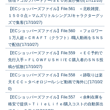
倍増＞ゴルフパートナー/ＳＥＯ対策が奏功('17/11/10)
【ECショッパーズファイル】File.561 ＜北欧雑貨、
１５００点＞マムズリトルシングス/キャラクターグッ
ズで集客('17/10/27)
【ECショッパーズファイル】File.560 ＜フォロワー
１万人超＞ＣＲＡＦＴ（クラフト）/職人動画をＳＮＳ
で配信('17/10/27)
【ECショッパーズファイル】File.559 ＜ＥＣ予約で
先行入手＞ＦＬＯＷＦＵＳＨＩ/ＥＣ購入者のＳＮＳ投
稿が拡散('17/10/27)
【ECショッパーズファイル】File.558 ＜跡取りは楽
天ＥＣＣ＞タベオロジー/レシピ動画で海外に('17/10/2
0)
【ECショッパーズファイル】File.557 ＜余剰在庫を
格安で提供＞ＴｉｌｅＬｉｆｅ/購入コストの自動算出