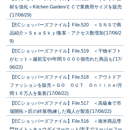
材を強化＞Kitchen Garden/ＥＣで業務用サイズを販売
('17/06/29)
【ECショッパーズファイル】File.520 ＜ＳＮＳで商
品紹介＞ＳｅａＳｋｙ/集客・アクセス数増加('17/06/2
9)
【ECショッパーズファイル】File.519 ＜干物ギフト
がヒット＞越前宝や/年間５０００個売れた商品も('17/
06/22)
【ECショッパーズファイル】File.518 ＜アウトドア
ファッションを販売＞ＧＯ ＯＵＴ Ｏｎｌｉｎｅ/月
間１６万人を集客('17/06/22)
【ECショッパーズファイル】File.517 ＜高級傘で市
場開拓＞匠の絆屋/熟練した職人が製造('17/06/22)
【ECショッパーズファイル】File.516 ＜南米商品専
門サイト＞キョウダイマーケット/楽天でスーパーフー