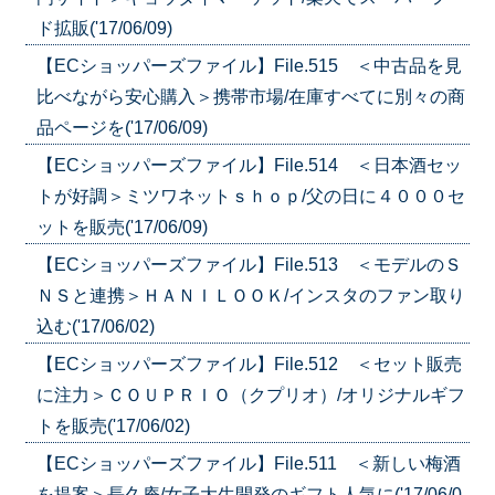
ド拡販('17/06/09)
【ECショッパーズファイル】File.515 ＜中古品を見
比べながら安心購入＞携帯市場/在庫すべてに別々の商
品ページを('17/06/09)
【ECショッパーズファイル】File.514 ＜日本酒セッ
トが好調＞ミツワネットｓｈｏｐ/父の日に４０００セ
ットを販売('17/06/09)
【ECショッパーズファイル】File.513 ＜モデルのＳ
ＮＳと連携＞ＨＡＮＩＬＯＯＫ/インスタのファン取り
込む('17/06/02)
【ECショッパーズファイル】File.512 ＜セット販売
に注力＞ＣＯＵＰＲＩＯ（クプリオ）/オリジナルギフ
トを販売('17/06/02)
【ECショッパーズファイル】File.511 ＜新しい梅酒
を提案＞長久庵/女子大生開発のギフト人気に('17/06/0