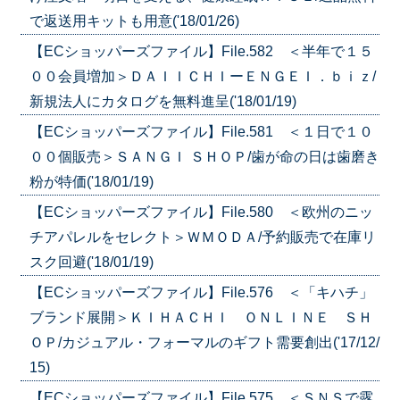
で返送用キットも用意('18/01/26)
【ECショッパーズファイル】File.582 ＜半年で１５
００会員増加＞ＤＡＩＩＣＨＩーＥＮＧＥＩ．ｂｉｚ/
新規法人にカタログを無料進呈('18/01/19)
【ECショッパーズファイル】File.581 ＜１日で１０
００個販売＞ＳＡＮＧＩ ＳＨＯＰ/歯が命の日は歯磨き
粉が特価('18/01/19)
【ECショッパーズファイル】File.580 ＜欧州のニッ
チアパレルをセレクト＞ＷＭＯＤＡ/予約販売で在庫リ
スク回避('18/01/19)
【ECショッパーズファイル】File.576 ＜「キハチ」
ブランド展開＞ＫＩＨＡＣＨＩ ＯＮＬＩＮＥ ＳＨ
ＯＰ/カジュアル・フォーマルのギフト需要創出('17/12/
15)
【ECショッパーズファイル】File.575 ＜ＳＮＳで露