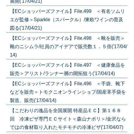
展開('17/04/21)
【ECショッパーズファイル】File.499 ＜有名ソムリ
エが監修＞Sparkle（スパークル）/東欧ワインの普及
図る('17/04/21)
【ECショッパーズファイル】File.498 ＜靴を販売＞
靴のニシムラ/社員のアイデアで販売数１．５倍('17/04/
14)
【ECショッパーズファイル】File.497 ＜健康食品を
販売＞アリスト/ランナー層の開拓狙う('17/04/14)
【ECショッパーズファイル】File.496 ＜手袋、靴下
などを販売＞トモクニオンラインショプ/国産革手袋を
製造、販売('17/04/14)
【こだわりの逸品を全国展開 特産品ＥＣ】第１６８
回 冷凍ピザ専門ＥＣサイト＜森山ナポリ＞/金沢なら
ではの食材取り入れたモチモチの冷凍ピザ('17/04/07)