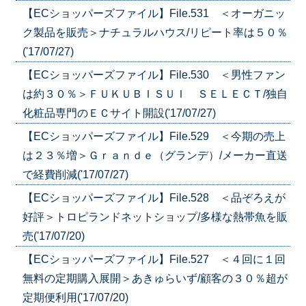
【ECショッパーズファイル】File.531 ＜オーガニッ
ク製品を販売＞ナチュラルハウス/リピート率は５０％
('17/07/27)
【ECショッパーズファイル】File.530 ＜男性ファン
は約３０％＞ＦＵＫＵＢＩＳＵＩ ＳＥＬＥＣＴ/独自
化粧品専門のＥＣサイト開設('17/07/27)
【ECショッパーズファイル】File.529 ＜今期の売上
は２３％増＞Ｇｒａｎｄｅ（グランデ）/メーカー直送
で経費削減('17/07/27)
【ECショッパーズファイル】File.528 ＜品ぞろえが
好評＞トロピランドネットショップ/多様な熱帯魚を販
売('17/07/20)
【ECショッパーズファイル】File.527 ＜４回に１回
無料の定期購入展開＞あきゅらいず/顧客の３０％超が
定期便利用('17/07/20)