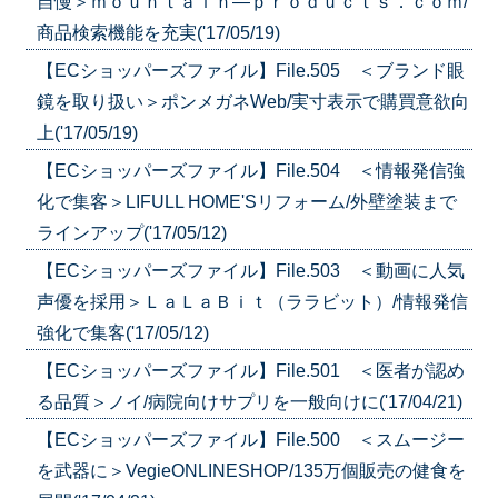
自慢＞ｍｏｕｎｔａｉｎ―ｐｒｏｄｕｃｔｓ．ｃｏｍ/
商品検索機能を充実('17/05/19)
【ECショッパーズファイル】File.505 ＜ブランド眼
鏡を取り扱い＞ポンメガネWeb/実寸表示で購買意欲向
上('17/05/19)
【ECショッパーズファイル】File.504 ＜情報発信強
化で集客＞LIFULL HOME'Sリフォーム/外壁塗装まで
ラインアップ('17/05/12)
【ECショッパーズファイル】File.503 ＜動画に人気
声優を採用＞ＬａＬａＢｉｔ（ララビット）/情報発信
強化で集客('17/05/12)
【ECショッパーズファイル】File.501 ＜医者が認め
る品質＞ノイ/病院向けサプリを一般向けに('17/04/21)
【ECショッパーズファイル】File.500 ＜スムージー
を武器に＞VegieONLINESHOP/135万個販売の健食を