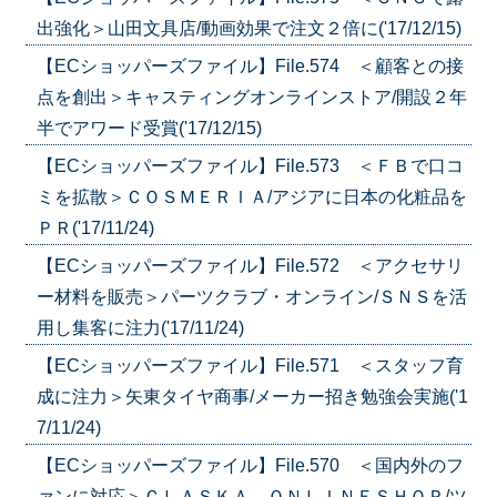
出強化＞山田文具店/動画効果で注文２倍に('17/12/15)
【ECショッパーズファイル】File.574 ＜顧客との接
点を創出＞キャスティングオンラインストア/開設２年
半でアワード受賞('17/12/15)
【ECショッパーズファイル】File.573 ＜ＦＢで口コ
ミを拡散＞ＣＯＳＭＥＲＩＡ/アジアに日本の化粧品を
ＰＲ('17/11/24)
【ECショッパーズファイル】File.572 ＜アクセサリ
ー材料を販売＞パーツクラブ・オンライン/ＳＮＳを活
用し集客に注力('17/11/24)
【ECショッパーズファイル】File.571 ＜スタッフ育
成に注力＞矢東タイヤ商事/メーカー招き勉強会実施('1
7/11/24)
【ECショッパーズファイル】File.570 ＜国内外のフ
ァンに対応＞ＣＬＡＳＫＡ ＯＮＬＩＮＥＳＨＯＰ/ツ