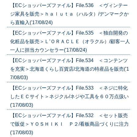
【ECショッパーズファイル】File.536 ＜ヴィンテー
ジ家具を販売＞ｈａｌｕｔａ（ハルタ）/デンマークか
ら直輸入('17/08/24)
【ECショッパーズファイル】File.535 ＜独自開発の
化粧品を販売＞Ｌ’ＯＲＡＣＬＥ（オラクル）/顧客一人
一人に担当カウンセラー('17/08/24)
【ECショッパーズファイル】File.534 ＜コンテンツ
を充実＞北海道くらし百貨店/北海道の特産品を販売('1
7/08/03)
【ECショッパーズファイル】File.533 ＜ネジに特化
したＥＣサイト＞ネジクル/ネジや工具を６０万点扱い
('17/08/03)
【ECショッパーズファイル】File.532 ＜セット販売
で販促＞ＹＯＳＨＩＫＩ Ｐ２/看板商品づくりに注力
('17/08/03)