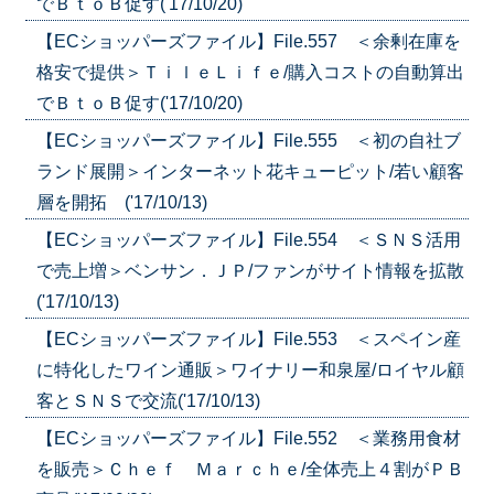
でＢｔｏＢ促す('17/10/20)
【ECショッパーズファイル】File.557 ＜余剰在庫を
格安で提供＞ＴｉｌｅＬｉｆｅ/購入コストの自動算出
でＢｔｏＢ促す('17/10/20)
【ECショッパーズファイル】File.555 ＜初の自社ブ
ランド展開＞インターネット花キューピット/若い顧客
層を開拓 ('17/10/13)
【ECショッパーズファイル】File.554 ＜ＳＮＳ活用
で売上増＞ベンサン．ＪＰ/ファンがサイト情報を拡散
('17/10/13)
【ECショッパーズファイル】File.553 ＜スペイン産
に特化したワイン通販＞ワイナリー和泉屋/ロイヤル顧
客とＳＮＳで交流('17/10/13)
【ECショッパーズファイル】File.552 ＜業務用食材
を販売＞Ｃｈｅｆ Ｍａｒｃｈｅ/全体売上４割がＰＢ