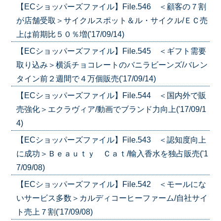
【ECショッパーズファイル】File.546 ＜顧客の７割
が店舗受取＞サイクルスポット＆ル・サイクル/ＥＣ売
上は前期比５０％増('17/09/14)
【ECショッパーズファイル】File.545 ＜ギフト需要
取り込み＞横浜チョコレートのバニラビーンズ/バレン
タイン前２週間で４万個販売('17/09/14)
【ECショッパーズファイル】File.544 ＜国内外で販
売強化＞エクラヴィア/動画でブランド力向上('17/09/1
4)
【ECショッパーズファイル】File.543 ＜認知度向上
に成功＞Ｂｅａｕｔｙ Ｃａｔ/輸入香水を独占販売('1
7/09/08)
【ECショッパーズファイル】File.542 ＜モールにな
いサービス多数＞カルディコーヒーファーム/自社サイ
ト売上７割('17/09/08)