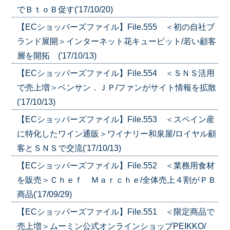
でＢｔｏＢ促す('17/10/20)
【ECショッパーズファイル】File.555 ＜初の自社ブ
ランド展開＞インターネット花キューピット/若い顧客
層を開拓 ('17/10/13)
【ECショッパーズファイル】File.554 ＜ＳＮＳ活用
で売上増＞ベンサン．ＪＰ/ファンがサイト情報を拡散
('17/10/13)
【ECショッパーズファイル】File.553 ＜スペイン産
に特化したワイン通販＞ワイナリー和泉屋/ロイヤル顧
客とＳＮＳで交流('17/10/13)
【ECショッパーズファイル】File.552 ＜業務用食材
を販売＞Ｃｈｅｆ Ｍａｒｃｈｅ/全体売上４割がＰＢ
商品('17/09/29)
【ECショッパーズファイル】File.551 ＜限定商品で
売上増＞ムーミン公式オンラインショップPEIKKO/