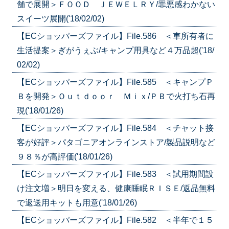
舗で展開＞ＦＯＯＤ ＪＥＷＥＬＲＹ/罪悪感わかない
スイーツ展開('18/02/02)
【ECショッパーズファイル】File.586 ＜車所有者に
生活提案＞ぎがうぇぶ/キャンプ用具など４万品超('18/
02/02)
【ECショッパーズファイル】File.585 ＜キャンプＰ
Ｂを開発＞Ｏｕｔｄｏｏｒ Ｍｉｘ/ＰＢで火打ち石再
現('18/01/26)
【ECショッパーズファイル】File.584 ＜チャット接
客が好評＞パタゴニアオンラインストア/製品説明など
９８％が高評価('18/01/26)
【ECショッパーズファイル】File.583 ＜試用期間設
け注文増＞明日を変える、健康睡眠ＲＩＳＥ/返品無料
で返送用キットも用意('18/01/26)
【ECショッパーズファイル】File.582 ＜半年で１５