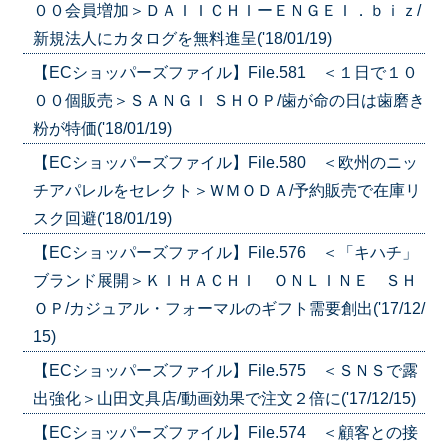
００会員増加＞ＤＡＩＩＣＨＩーＥＮＧＥＩ．ｂｉｚ/
新規法人にカタログを無料進呈('18/01/19)
【ECショッパーズファイル】File.581 ＜１日で１０
００個販売＞ＳＡＮＧＩ ＳＨＯＰ/歯が命の日は歯磨き
粉が特価('18/01/19)
【ECショッパーズファイル】File.580 ＜欧州のニッ
チアパレルをセレクト＞ＷＭＯＤＡ/予約販売で在庫リ
スク回避('18/01/19)
【ECショッパーズファイル】File.576 ＜「キハチ」
ブランド展開＞ＫＩＨＡＣＨＩ ＯＮＬＩＮＥ ＳＨ
ＯＰ/カジュアル・フォーマルのギフト需要創出('17/12/
15)
【ECショッパーズファイル】File.575 ＜ＳＮＳで露
出強化＞山田文具店/動画効果で注文２倍に('17/12/15)
【ECショッパーズファイル】File.574 ＜顧客との接