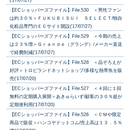
('17/07/27)
【ECショッパーズファイル】File.530 ＜男性ファン
は約３０％＞ＦＵＫＵＢＩＳＵＩ ＳＥＬＥＣＴ/独自
化粧品専門のＥＣサイト開設('17/07/27)
【ECショッパーズファイル】File.529 ＜今期の売上
は２３％増＞Ｇｒａｎｄｅ（グランデ）/メーカー直送
で経費削減('17/07/27)
【ECショッパーズファイル】File.528 ＜品ぞろえが
好評＞トロピランドネットショップ/多様な熱帯魚を販
売('17/07/20)
【ECショッパーズファイル】File.527 ＜４回に１回
無料の定期購入展開＞あきゅらいず/顧客の３０％超が
定期便利用('17/07/20)
【ECショッパーズファイル】File.526 ＜ＣＭや限定
商品で販促＞ハンコヤドットコム/売上高は１３．５％