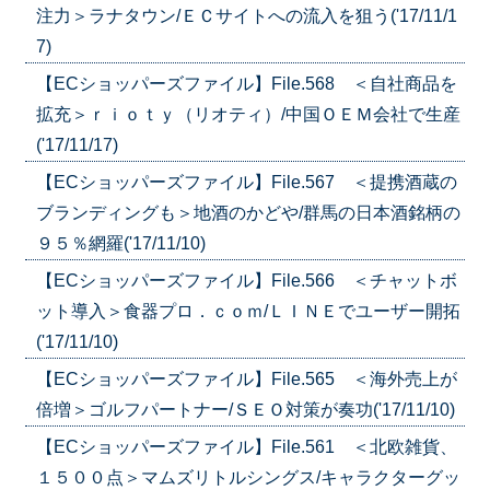
注力＞ラナタウン/ＥＣサイトへの流入を狙う('17/11/1
7)
【ECショッパーズファイル】File.568 ＜自社商品を
拡充＞ｒｉｏｔｙ（リオティ）/中国ＯＥＭ会社で生産
('17/11/17)
【ECショッパーズファイル】File.567 ＜提携酒蔵の
ブランディングも＞地酒のかどや/群馬の日本酒銘柄の
９５％網羅('17/11/10)
【ECショッパーズファイル】File.566 ＜チャットボ
ット導入＞食器プロ．ｃｏｍ/ＬＩＮＥでユーザー開拓
('17/11/10)
【ECショッパーズファイル】File.565 ＜海外売上が
倍増＞ゴルフパートナー/ＳＥＯ対策が奏功('17/11/10)
【ECショッパーズファイル】File.561 ＜北欧雑貨、
１５００点＞マムズリトルシングス/キャラクターグッ