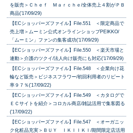
を販売＞Ｃｈｅｆ Ｍａｒｃｈｅ/全体売上４割がＰＢ
商品('17/09/29)
【ECショッパーズファイル】File.551 ＜限定商品で
売上増＞ムーミン公式オンラインショップPEIKKO/
「ムーミン」ファンの集客成功('17/09/29)
【ECショッパーズファイル】File.550 ＜楽天市場と
連動＞介護のツクイ/法人向け販売にも対応('17/09/29)
【ECショッパーズファイル】File.548 ＜企業向け花
輪など販売＞ビジネスフラワー/初回利用者のリピート
率９７％('17/09/22)
【ECショッパーズファイル】File.549 ＜カタログで
ＥＣサイトを紹介＞コロカル商店/雑誌活用で集客図る
('17/09/22)
【ECショッパーズファイル】File.547 ＜オーガニッ
ク化粧品充実＞ＢＵＹ ＩＫＩＩＫＩ/期間限定店活用