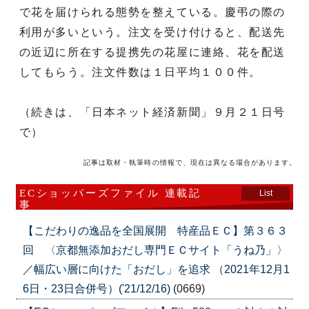
で花を届けられる態勢を整えている。慶弔の際の
利用が多いという。注文を受け付けると、配送先
の近辺に所在する提携先の花屋に連絡、花を配送
してもらう。注文件数は１日平均１００件。
（続きは、「日本ネット経済新聞」９月２１日号
で）
記事は取材・執筆時の情報で、現在は異なる場合があります。
ECショッパーズファイル 連載記
List
事
【こだわりの逸品を全国展開 特産品ＥＣ】第３６３
回 〈京都無添加おだし専門ＥＣサイト「うね乃」〉
／幅広い層に向けた「おだし」を追求 （2021年12月1
6日・23日合併号）('21/12/16)
(0669)