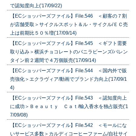
で認知度向上('17/09/22)
【ECショッパーズファイル】File.546 ＜顧客の７割
が店舗受取＞サイクルスポット＆ル・サイクル/ＥＣ売
上は前期比５０％増('17/09/14)
【ECショッパーズファイル】File.545 ＜ギフト需要
取り込み＞横浜チョコレートのバニラビーンズ/バレン
タイン前２週間で４万個販売('17/09/14)
【ECショッパーズファイル】File.544 ＜国内外で販
売強化＞エクラヴィア/動画でブランド力向上('17/09/1
4)
【ECショッパーズファイル】File.543 ＜認知度向上
に成功＞Ｂｅａｕｔｙ Ｃａｔ/輸入香水を独占販売('1
7/09/08)
【ECショッパーズファイル】File.542 ＜モールにな
いサービス多数＞カルディコーヒーファーム/自社サイ