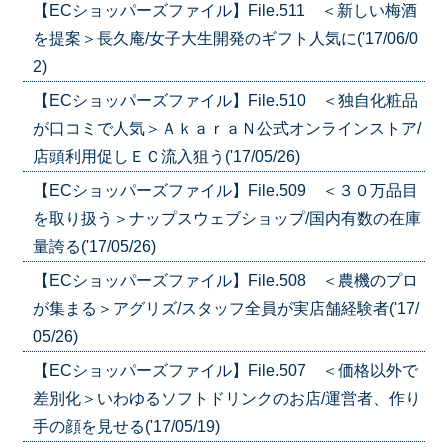
【ECショッパーズファイル】File.511 ＜新しい梅酒
を提案＞長久庵/女子大生開発のギフト人気に('17/06/0
2)
【ECショッパーズファイル】File.510 ＜独自化粧品
が口コミで人気＞ＡｋａｒａＮ公式オンラインストア/
店頭利用促しＥＣ流入狙う('17/05/26)
【ECショッパーズファイル】File.509 ＜３０万品目
を取り扱う＞ナップスウェブショップ/国内有数の在庫
量誇る('17/05/26)
【ECショッパーズファイル】File.508 ＜農機のプロ
が集まる＞アグリズ/スタッフ全員が実店舗経験者('17/
05/26)
【ECショッパーズファイル】File.507 ＜価格以外で
差別化＞いわゆるソフトドリンクのお店/運営者、作り
手の顔を見せる('17/05/19)