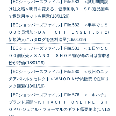
【ECショッパーズファイル】File.583 ＜試用期間設
け注文増＞明日を変える、健康睡眠ＲＩＳＥ/返品無料
で返送用キットも用意('18/01/26)
【ECショッパーズファイル】File.582 ＜半年で１５
００会員増加＞ＤＡＩＩＣＨＩーＥＮＧＥＩ．ｂｉｚ/
新規法人にカタログを無料進呈('18/01/19)
【ECショッパーズファイル】File.581 ＜１日で１０
００個販売＞ＳＡＮＧＩ ＳＨＯＰ/歯が命の日は歯磨き
粉が特価('18/01/19)
【ECショッパーズファイル】File.580 ＜欧州のニッ
チアパレルをセレクト＞ＷＭＯＤＡ/予約販売で在庫リ
スク回避('18/01/19)
【ECショッパーズファイル】File.576 ＜「キハチ」
ブランド展開＞ＫＩＨＡＣＨＩ ＯＮＬＩＮＥ ＳＨ
ＯＰ/カジュアル・フォーマルのギフト需要創出('17/12/