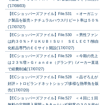
('17/08/03)
【ECショッパーズファイル】File.531 ＜オーガニッ
ク製品を販売＞ナチュラルハウス/リピート率は５０％
('17/07/27)
【ECショッパーズファイル】File.530 ＜男性ファン
は約３０％＞ＦＵＫＵＢＩＳＵＩ ＳＥＬＥＣＴ/独自
化粧品専門のＥＣサイト開設('17/07/27)
【ECショッパーズファイル】File.529 ＜今期の売上
は２３％増＞Ｇｒａｎｄｅ（グランデ）/メーカー直送
で経費削減('17/07/27)
【ECショッパーズファイル】File.528 ＜品ぞろえが
好評＞トロピランドネットショップ/多様な熱帯魚を販
売('17/07/20)
【ECショッパーズファイル】File.527 ＜４回に１回
無料の定期購入展開＞あきゅらいず/顧客の３０％超が