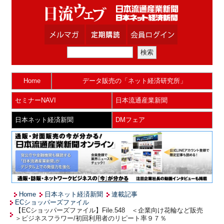
Home
データ販売の「ネット経済研究所」
セミナーNAVI
日本流通産業新聞
日本ネット経済新聞
DMフェア
Home
日本ネット経済新聞
連載記事
ECショッパーズファイル
【ECショッパーズファイル】File.548 ＜企業向け花輪など販売
＞ビジネスフラワー/初回利用者のリピート率９７％