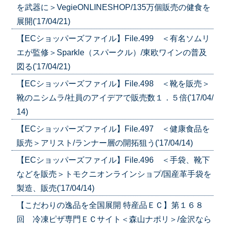
を武器に＞VegieONLINESHOP/135万個販売の健食を
展開('17/04/21)
【ECショッパーズファイル】File.499 ＜有名ソムリ
エが監修＞Sparkle（スパークル）/東欧ワインの普及
図る('17/04/21)
【ECショッパーズファイル】File.498 ＜靴を販売＞
靴のニシムラ/社員のアイデアで販売数１．５倍('17/04/
14)
【ECショッパーズファイル】File.497 ＜健康食品を
販売＞アリスト/ランナー層の開拓狙う('17/04/14)
【ECショッパーズファイル】File.496 ＜手袋、靴下
などを販売＞トモクニオンラインショプ/国産革手袋を
製造、販売('17/04/14)
【こだわりの逸品を全国展開 特産品ＥＣ】第１６８
回 冷凍ピザ専門ＥＣサイト＜森山ナポリ＞/金沢なら