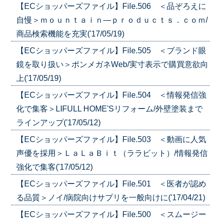
【ECショッパーズファイル】File.506 ＜品ぞろえに
自慢＞ｍｏｕｎｔａｉｎ―ｐｒｏｄｕｃｔｓ．ｃｏｍ/
商品検索機能を充実('17/05/19)
【ECショッパーズファイル】File.505 ＜ブランド眼
鏡を取り扱い＞ポンメガネWeb/実寸表示で購買意欲向
上('17/05/19)
【ECショッパーズファイル】File.504 ＜情報発信強
化で集客＞LIFULL HOME'Sリフォーム/外壁塗装まで
ラインアップ('17/05/12)
【ECショッパーズファイル】File.503 ＜動画に人気
声優を採用＞ＬａＬａＢｉｔ（ララビット）/情報発信
強化で集客('17/05/12)
【ECショッパーズファイル】File.501 ＜医者が認め
る品質＞ノイ/病院向けサプリを一般向けに('17/04/21)
【ECショッパーズファイル】File.500 ＜スムージー