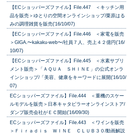
【ECショッパーズファイル】File.447 ＜キッチン用
品を販売＞ゆとりの空間オンラインショップ/栗原はる
みの調理雑貨を販売('16/10/07)
【ECショッパーズファイル】File.446 ＜家電を販売
＞GIGA.〜kakaku-web〜/社員７人、売上４２億円('16/
10/07)
【ECショッパーズファイル】File.445 ＜水素サプリ
メント販売＞「ＡＱＵＡ ＳＨＩＮＥ」の公式オンラ
インショップ/「美容、健康をキーワードに展開('16/10/
07)
ECショッパーズファイル】File.444 ＜重機のスケー
ルモデルを販売＞日本キャタピラーオンラインストア/
ダンプ販売会社がＥＣ開始('16/09/30)
ECショッパーズファイル】File.443 ＜ワインを販売
＞Ｆｉｒａｄｉｓ ＷＩＮＥ ＣＬＵＢ３０/動画解説