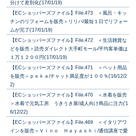
分けて差別化('17/01/19)
【ECショッパーズファイル】File.473 ＜風呂・キッ
チンのリフォームを販売＞リリパ/最短１日でリフォー
ムが完了('17/01/19)
【ECショッパーズファイル】File.472 ＜生活雑貨な
どを販売＞読売ダイレクト大手町モール/平均客単価は
１万１２００円('17/01/19)
【ECショッパーズファイル】File.471 ＜ペット用品
を販売＞ｐｅｋａ/チャット満足度が１００％('16/12/2
2)
【ECショッパーズファイル】File.470 ＜水着を販売
＞水着で元気工房 うきうき屋/成人向け商品に注力('1
6/12/22)
【ECショッパーズファイル】File.469 ＜イタリアワ
インを販売＞Ｖｉｎｏ Ｈａｙａｓｈｉ/通信講座で愛