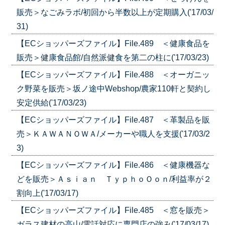
販売＞なごみラボ/初回から半数以上が定期購入('17/03/
31)
【ECショッパーズファイル】File.489 ＜健康食品を
販売＞健康食品館/自然派健食を第二の柱に('17/03/23)
【ECショッパーズファイル】File.488 ＜オーガニッ
ク野菜を販売＞坂ノ途中Webshop/農家110軒と契約し
安定供給('17/03/23)
【ECショッパーズファイル】File.487 ＜革製品を販
売＞ＫＡＷＡＮＯＷＡ/メーカーや職人を支援('17/03/2
3)
【ECショッパーズファイル】File.486 ＜健康機器な
どを販売＞Ａｓｉａｎ ＴｙｐｈｏＯｏｎ/利益率が２
割向上('17/03/17)
【ECショッパーズファイル】File.485 ＜窓を販売＞
ガラス建材の高山/電話対応に専門店の強み('17/03/17)