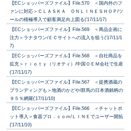
【ECショッパーズファイル】File.570 ＜国内外のフ
ァンに対応＞ＣＬＡＳＫＡ ＯＮＬＩＮＥＳＨＯＰ/ツ
ールの積極導入で顧客満足向上図る('17/11/17)
【ECショッパーズファイル】File.569 ＜商品企画に
注力＞ラナタウン/ＥＣサイトへの流入を狙う('17/11/1
7)
【ECショッパーズファイル】File.568 ＜自社商品を
拡充＞ｒｉｏｔｙ（リオティ）/中国ＯＥＭ会社で生産
('17/11/17)
【ECショッパーズファイル】File.567 ＜提携酒蔵の
ブランディングも＞地酒のかどや/群馬の日本酒銘柄の
９５％網羅('17/11/10)
【ECショッパーズファイル】File.566 ＜チャットボ
ット導入＞食器プロ．ｃｏｍ/ＬＩＮＥでユーザー開拓
('17/11/10)