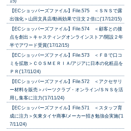
15)
【ECショッパーズファイル】File.575 ＜ＳＮＳで露
出強化＞山田文具店/動画効果で注文２倍に('17/12/15)
【ECショッパーズファイル】File.574 ＜顧客との接
点を創出＞キャスティングオンラインストア/開設２年
半でアワード受賞('17/12/15)
【ECショッパーズファイル】File.573 ＜ＦＢで口コ
ミを拡散＞ＣＯＳＭＥＲＩＡ/アジアに日本の化粧品を
ＰＲ('17/11/24)
【ECショッパーズファイル】File.572 ＜アクセサリ
ー材料を販売＞パーツクラブ・オンライン/ＳＮＳを活
用し集客に注力('17/11/24)
【ECショッパーズファイル】File.571 ＜スタッフ育
成に注力＞矢東タイヤ商事/メーカー招き勉強会実施('1
7/11/24)