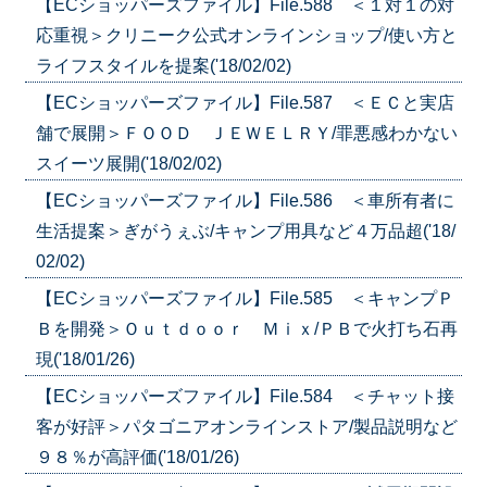
【ECショッパーズファイル】File.588 ＜１対１の対
応重視＞クリニーク公式オンラインショップ/使い方と
ライフスタイルを提案('18/02/02)
【ECショッパーズファイル】File.587 ＜ＥＣと実店
舗で展開＞ＦＯＯＤ ＪＥＷＥＬＲＹ/罪悪感わかない
スイーツ展開('18/02/02)
【ECショッパーズファイル】File.586 ＜車所有者に
生活提案＞ぎがうぇぶ/キャンプ用具など４万品超('18/
02/02)
【ECショッパーズファイル】File.585 ＜キャンプＰ
Ｂを開発＞Ｏｕｔｄｏｏｒ Ｍｉｘ/ＰＢで火打ち石再
現('18/01/26)
【ECショッパーズファイル】File.584 ＜チャット接
客が好評＞パタゴニアオンラインストア/製品説明など
９８％が高評価('18/01/26)