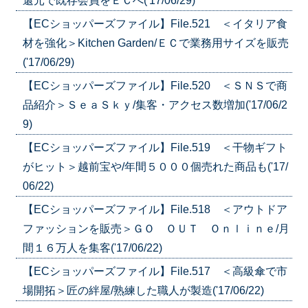
還元で既存会員をＥＣへ('17/06/29)
【ECショッパーズファイル】File.521 ＜イタリア食
材を強化＞Kitchen Garden/ＥＣで業務用サイズを販売
('17/06/29)
【ECショッパーズファイル】File.520 ＜ＳＮＳで商
品紹介＞ＳｅａＳｋｙ/集客・アクセス数増加('17/06/2
9)
【ECショッパーズファイル】File.519 ＜干物ギフト
がヒット＞越前宝や/年間５０００個売れた商品も('17/
06/22)
【ECショッパーズファイル】File.518 ＜アウトドア
ファッションを販売＞ＧＯ ＯＵＴ Ｏｎｌｉｎｅ/月
間１６万人を集客('17/06/22)
【ECショッパーズファイル】File.517 ＜高級傘で市
場開拓＞匠の絆屋/熟練した職人が製造('17/06/22)