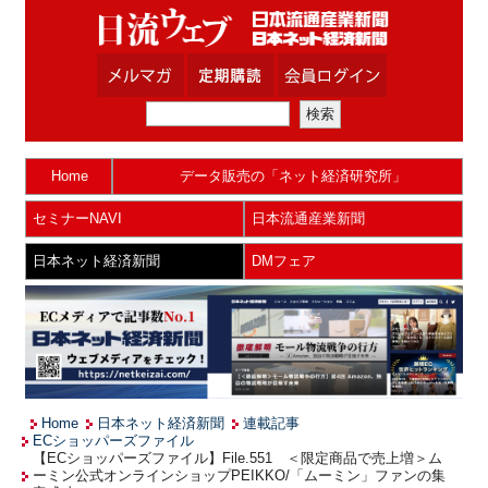
Home
データ販売の「ネット経済研究所」
セミナーNAVI
日本流通産業新聞
日本ネット経済新聞
DMフェア
Home
日本ネット経済新聞
連載記事
ECショッパーズファイル
【ECショッパーズファイル】File.551 ＜限定商品で売上増＞ム
ーミン公式オンラインショップPEIKKO/「ムーミン」ファンの集