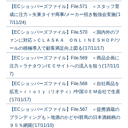
【ECショッパーズファイル】File.571 ＜スタッフ育
成に注力＞矢東タイヤ商事/メーカー招き勉強会実施('1
7/11/24)
【ECショッパーズファイル】File.570 ＜国内外のフ
ァンに対応＞ＣＬＡＳＫＡ ＯＮＬＩＮＥＳＨＯＰ/ツ
ールの積極導入で顧客満足向上図る('17/11/17)
【ECショッパーズファイル】File.569 ＜商品企画に
注力＞ラナタウン/ＥＣサイトへの流入を狙う('17/11/1
7)
【ECショッパーズファイル】File.568 ＜自社商品を
拡充＞ｒｉｏｔｙ（リオティ）/中国ＯＥＭ会社で生産
('17/11/17)
【ECショッパーズファイル】File.567 ＜提携酒蔵の
ブランディングも＞地酒のかどや/群馬の日本酒銘柄の
９５％網羅('17/11/10)