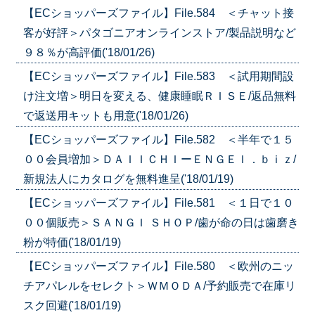
【ECショッパーズファイル】File.584 ＜チャット接
客が好評＞パタゴニアオンラインストア/製品説明など
９８％が高評価('18/01/26)
【ECショッパーズファイル】File.583 ＜試用期間設
け注文増＞明日を変える、健康睡眠ＲＩＳＥ/返品無料
で返送用キットも用意('18/01/26)
【ECショッパーズファイル】File.582 ＜半年で１５
００会員増加＞ＤＡＩＩＣＨＩーＥＮＧＥＩ．ｂｉｚ/
新規法人にカタログを無料進呈('18/01/19)
【ECショッパーズファイル】File.581 ＜１日で１０
００個販売＞ＳＡＮＧＩ ＳＨＯＰ/歯が命の日は歯磨き
粉が特価('18/01/19)
【ECショッパーズファイル】File.580 ＜欧州のニッ
チアパレルをセレクト＞ＷＭＯＤＡ/予約販売で在庫リ
スク回避('18/01/19)