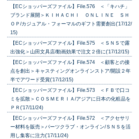
【ECショッパーズファイル】File.576 ＜「キハチ」
ブランド展開＞ＫＩＨＡＣＨＩ ＯＮＬＩＮＥ ＳＨ
ＯＰ/カジュアル・フォーマルのギフト需要創出('17/12/
15)
【ECショッパーズファイル】File.575 ＜ＳＮＳで露
出強化＞山田文具店/動画効果で注文２倍に('17/12/15)
【ECショッパーズファイル】File.574 ＜顧客との接
点を創出＞キャスティングオンラインストア/開設２年
半でアワード受賞('17/12/15)
【ECショッパーズファイル】File.573 ＜ＦＢで口コ
ミを拡散＞ＣＯＳＭＥＲＩＡ/アジアに日本の化粧品を
ＰＲ('17/11/24)
【ECショッパーズファイル】File.572 ＜アクセサリ
ー材料を販売＞パーツクラブ・オンライン/ＳＮＳを活
用し集客に注力('17/11/24)