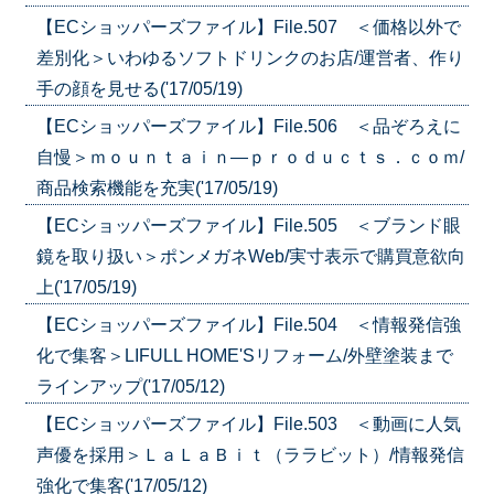
【ECショッパーズファイル】File.507 ＜価格以外で
差別化＞いわゆるソフトドリンクのお店/運営者、作り
手の顔を見せる('17/05/19)
【ECショッパーズファイル】File.506 ＜品ぞろえに
自慢＞ｍｏｕｎｔａｉｎ―ｐｒｏｄｕｃｔｓ．ｃｏｍ/
商品検索機能を充実('17/05/19)
【ECショッパーズファイル】File.505 ＜ブランド眼
鏡を取り扱い＞ポンメガネWeb/実寸表示で購買意欲向
上('17/05/19)
【ECショッパーズファイル】File.504 ＜情報発信強
化で集客＞LIFULL HOME'Sリフォーム/外壁塗装まで
ラインアップ('17/05/12)
【ECショッパーズファイル】File.503 ＜動画に人気
声優を採用＞ＬａＬａＢｉｔ（ララビット）/情報発信
強化で集客('17/05/12)