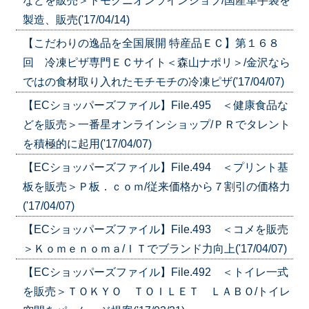
などを販売＞トモクニオンラインショプ/国産革手袋を
製造、販売('17/04/14)
【こだわりの逸品を全国展開 特産品ＥＣ】第１６８
回 冷凍ピザ専門ＥＣサイト＜森山ナポリ＞/金沢なら
ではの食材取り入れたモチモチの冷凍ピザ('17/04/07)
【ECショッパーズファイル】File.495 ＜健康食品な
どを販売＞一番星オンラインショップ/ＰＲでタレント
を積極的に起用('17/04/07)
【ECショッパーズファイル】File.494 ＜プリント基
板を販売＞Ｐ板．ｃｏｍ/従来価格から７割引の価格力
('17/04/07)
【ECショッパーズファイル】File.493 ＜コメを販売
＞Ｋｏｍｅｎｏｍａ/ＩＴでブランド力向上('17/04/07)
【ECショッパーズファイル】File.492 ＜トイレ一式
を販売＞ＴＯＫＹＯ ＴＯＩＬＥＴ ＬＡＢＯ/トイレ