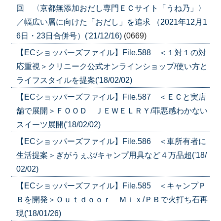
回 〈京都無添加おだし専門ＥＣサイト「うね乃」〉
／幅広い層に向けた「おだし」を追求 （2021年12月1
6日・23日合併号）('21/12/16)
(0669)
【ECショッパーズファイル】File.588 ＜１対１の対
応重視＞クリニーク公式オンラインショップ/使い方と
ライフスタイルを提案('18/02/02)
【ECショッパーズファイル】File.587 ＜ＥＣと実店
舗で展開＞ＦＯＯＤ ＪＥＷＥＬＲＹ/罪悪感わかない
スイーツ展開('18/02/02)
【ECショッパーズファイル】File.586 ＜車所有者に
生活提案＞ぎがうぇぶ/キャンプ用具など４万品超('18/
02/02)
【ECショッパーズファイル】File.585 ＜キャンプＰ
Ｂを開発＞Ｏｕｔｄｏｏｒ Ｍｉｘ/ＰＢで火打ち石再
現('18/01/26)