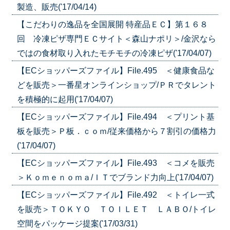
製造、販売('17/04/14)
【こだわりの逸品を全国展開 特産品ＥＣ】第１６８
回 冷凍ピザ専門ＥＣサイト＜森山ナポリ＞/金沢なら
ではの食材取り入れたモチモチの冷凍ピザ('17/04/07)
【ECショッパーズファイル】File.495 ＜健康食品な
どを販売＞一番星オンラインショップ/ＰＲでタレント
を積極的に起用('17/04/07)
【ECショッパーズファイル】File.494 ＜プリント基
板を販売＞Ｐ板．ｃｏｍ/従来価格から７割引の価格力
('17/04/07)
【ECショッパーズファイル】File.493 ＜コメを販売
＞Ｋｏｍｅｎｏｍａ/ＩＴでブランド力向上('17/04/07)
【ECショッパーズファイル】File.492 ＜トイレ一式
を販売＞ＴＯＫＹＯ ＴＯＩＬＥＴ ＬＡＢＯ/トイレ
空間をパッケージ提案('17/03/31)