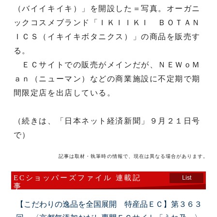
（バイイキイキ）」を開設した＝写真。オーガニ
ックコスメブランド「ＩＫＩＩＫＩ ＢＯＴＡＮ
ＩＣＳ（イキイキボタニクス）」の商品を販売す
る。
ＥＣサイトでの販売がメインだが、ＮＥＷｏＭ
ａｎ（ニューマン）などの商業施設に不定期で期
間限定店を出店している。
（続きは、「日本ネット経済新聞」９月２１日号
で）
記事は取材・執筆時の情報で、現在は異なる場合があります。
ECショッパーズファイル 連載記
List
事
【こだわりの逸品を全国展開 特産品ＥＣ】第３６３