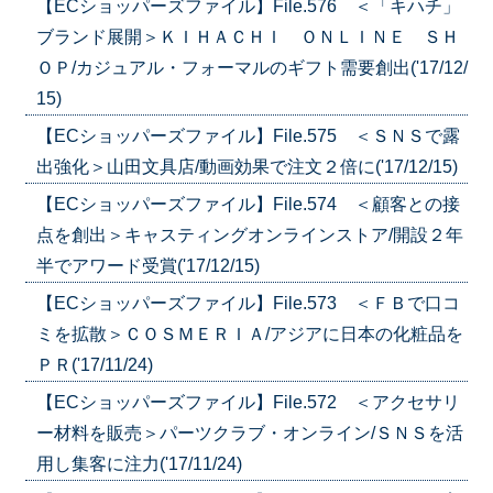
【ECショッパーズファイル】File.576 ＜「キハチ」
ブランド展開＞ＫＩＨＡＣＨＩ ＯＮＬＩＮＥ ＳＨ
ＯＰ/カジュアル・フォーマルのギフト需要創出('17/12/
15)
【ECショッパーズファイル】File.575 ＜ＳＮＳで露
出強化＞山田文具店/動画効果で注文２倍に('17/12/15)
【ECショッパーズファイル】File.574 ＜顧客との接
点を創出＞キャスティングオンラインストア/開設２年
半でアワード受賞('17/12/15)
【ECショッパーズファイル】File.573 ＜ＦＢで口コ
ミを拡散＞ＣＯＳＭＥＲＩＡ/アジアに日本の化粧品を
ＰＲ('17/11/24)
【ECショッパーズファイル】File.572 ＜アクセサリ
ー材料を販売＞パーツクラブ・オンライン/ＳＮＳを活
用し集客に注力('17/11/24)