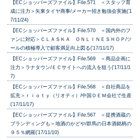
【ECショッパーズファイル】File.571 ＜スタッフ育
成に注力＞矢東タイヤ商事/メーカー招き勉強会実施('1
7/11/24)
【ECショッパーズファイル】File.570 ＜国内外のフ
ァンに対応＞ＣＬＡＳＫＡ ＯＮＬＩＮＥＳＨＯＰ/ツ
ールの積極導入で顧客満足向上図る('17/11/17)
【ECショッパーズファイル】File.569 ＜商品企画に
注力＞ラナタウン/ＥＣサイトへの流入を狙う('17/11/1
7)
【ECショッパーズファイル】File.568 ＜自社商品を
拡充＞ｒｉｏｔｙ（リオティ）/中国ＯＥＭ会社で生産
('17/11/17)
【ECショッパーズファイル】File.567 ＜提携酒蔵の
ブランディングも＞地酒のかどや/群馬の日本酒銘柄の
９５％網羅('17/11/10)