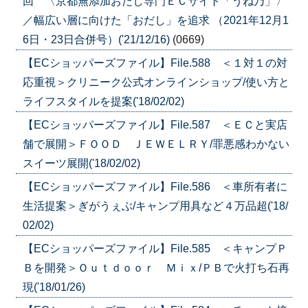
回 〈京都無添加おだし専門ＥＣサイト「うね乃」〉
／幅広い層に向けた「おだし」を追求 （2021年12月1
6日・23日合併号）('21/12/16)
(0669)
【ECショッパーズファイル】File.588 ＜１対１の対
応重視＞クリニーク公式オンラインショップ/使い方と
ライフスタイルを提案('18/02/02)
【ECショッパーズファイル】File.587 ＜ＥＣと実店
舗で展開＞ＦＯＯＤ ＪＥＷＥＬＲＹ/罪悪感わかない
スイーツ展開('18/02/02)
【ECショッパーズファイル】File.586 ＜車所有者に
生活提案＞ぎがうぇぶ/キャンプ用具など４万品超('18/
02/02)
【ECショッパーズファイル】File.585 ＜キャンプＰ
Ｂを開発＞Ｏｕｔｄｏｏｒ Ｍｉｘ/ＰＢで火打ち石再
現('18/01/26)