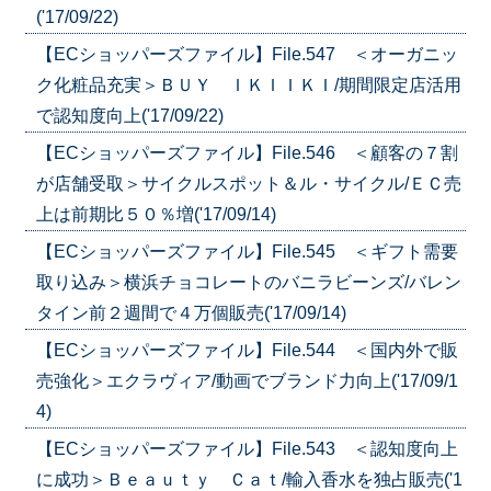
('17/09/22)
【ECショッパーズファイル】File.547 ＜オーガニッ
ク化粧品充実＞ＢＵＹ ＩＫＩＩＫＩ/期間限定店活用
で認知度向上('17/09/22)
【ECショッパーズファイル】File.546 ＜顧客の７割
が店舗受取＞サイクルスポット＆ル・サイクル/ＥＣ売
上は前期比５０％増('17/09/14)
【ECショッパーズファイル】File.545 ＜ギフト需要
取り込み＞横浜チョコレートのバニラビーンズ/バレン
タイン前２週間で４万個販売('17/09/14)
【ECショッパーズファイル】File.544 ＜国内外で販
売強化＞エクラヴィア/動画でブランド力向上('17/09/1
4)
【ECショッパーズファイル】File.543 ＜認知度向上
に成功＞Ｂｅａｕｔｙ Ｃａｔ/輸入香水を独占販売('1