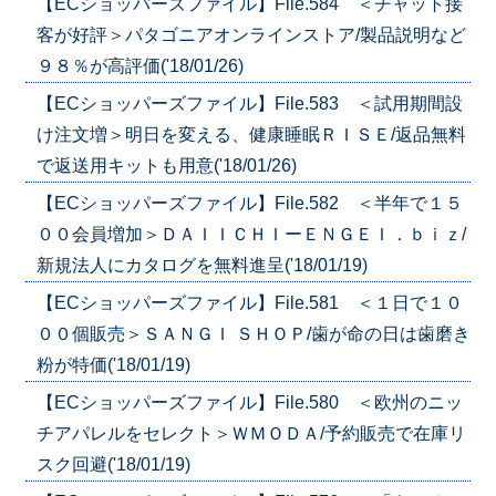
【ECショッパーズファイル】File.584 ＜チャット接
客が好評＞パタゴニアオンラインストア/製品説明など
９８％が高評価('18/01/26)
【ECショッパーズファイル】File.583 ＜試用期間設
け注文増＞明日を変える、健康睡眠ＲＩＳＥ/返品無料
で返送用キットも用意('18/01/26)
【ECショッパーズファイル】File.582 ＜半年で１５
００会員増加＞ＤＡＩＩＣＨＩーＥＮＧＥＩ．ｂｉｚ/
新規法人にカタログを無料進呈('18/01/19)
【ECショッパーズファイル】File.581 ＜１日で１０
００個販売＞ＳＡＮＧＩ ＳＨＯＰ/歯が命の日は歯磨き
粉が特価('18/01/19)
【ECショッパーズファイル】File.580 ＜欧州のニッ
チアパレルをセレクト＞ＷＭＯＤＡ/予約販売で在庫リ
スク回避('18/01/19)