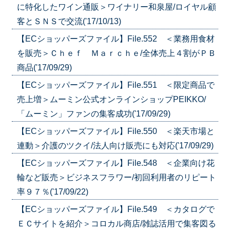
に特化したワイン通販＞ワイナリー和泉屋/ロイヤル顧
客とＳＮＳで交流('17/10/13)
【ECショッパーズファイル】File.552 ＜業務用食材
を販売＞Ｃｈｅｆ Ｍａｒｃｈｅ/全体売上４割がＰＢ
商品('17/09/29)
【ECショッパーズファイル】File.551 ＜限定商品で
売上増＞ムーミン公式オンラインショップPEIKKO/
「ムーミン」ファンの集客成功('17/09/29)
【ECショッパーズファイル】File.550 ＜楽天市場と
連動＞介護のツクイ/法人向け販売にも対応('17/09/29)
【ECショッパーズファイル】File.548 ＜企業向け花
輪など販売＞ビジネスフラワー/初回利用者のリピート
率９７％('17/09/22)
【ECショッパーズファイル】File.549 ＜カタログで
ＥＣサイトを紹介＞コロカル商店/雑誌活用で集客図る