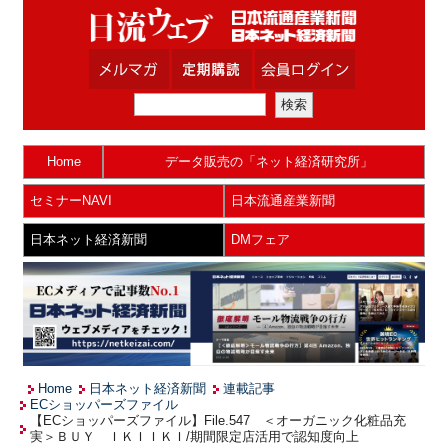
Home
データ販売の「ネット経済研究所」
セミナーNAVI
日本流通産業新聞
日本ネット経済新聞
DMフェア
Home
日本ネット経済新聞
連載記事
ECショッパーズファイル
【ECショッパーズファイル】File.547 ＜オーガニック化粧品充
実＞ＢＵＹ ＩＫＩＩＫＩ/期間限定店活用で認知度向上