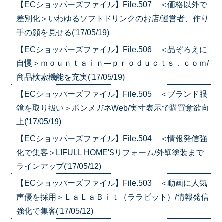
【ECショッパーズファイル】File.507 ＜価格以外で
差別化＞いわゆるソフトドリンクのお店/運営者、作り
手の顔を見せる('17/05/19)
【ECショッパーズファイル】File.506 ＜品ぞろえに
自慢＞ｍｏｕｎｔａｉｎ―ｐｒｏｄｕｃｔｓ．ｃｏｍ/
商品検索機能を充実('17/05/19)
【ECショッパーズファイル】File.505 ＜ブランド眼
鏡を取り扱い＞ポンメガネWeb/実寸表示で購買意欲向
上('17/05/19)
【ECショッパーズファイル】File.504 ＜情報発信強
化で集客＞LIFULL HOME'Sリフォーム/外壁塗装まで
ラインアップ('17/05/12)
【ECショッパーズファイル】File.503 ＜動画に人気
声優を採用＞ＬａＬａＢｉｔ（ララビット）/情報発信
強化で集客('17/05/12)