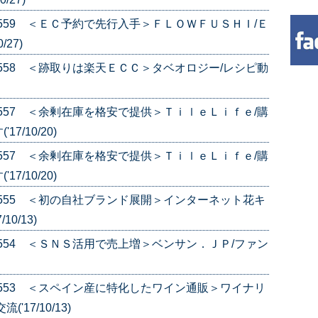
e.559 ＜ＥＣ予約で先行入手＞ＦＬＯＷＦＵＳＨＩ/Ｅ
27)
e.558 ＜跡取りは楽天ＥＣＣ＞タベオロジー/レシピ動
e.557 ＜余剰在庫を格安で提供＞ＴｉｌｅＬｉｆｅ/購
/10/20)
e.557 ＜余剰在庫を格安で提供＞ＴｉｌｅＬｉｆｅ/購
/10/20)
e.555 ＜初の自社ブランド展開＞インターネット花キ
0/13)
e.554 ＜ＳＮＳ活用で売上増＞ベンサン．ＪＰ/ファン
e.553 ＜スペイン産に特化したワイン通販＞ワイナリ
17/10/13)