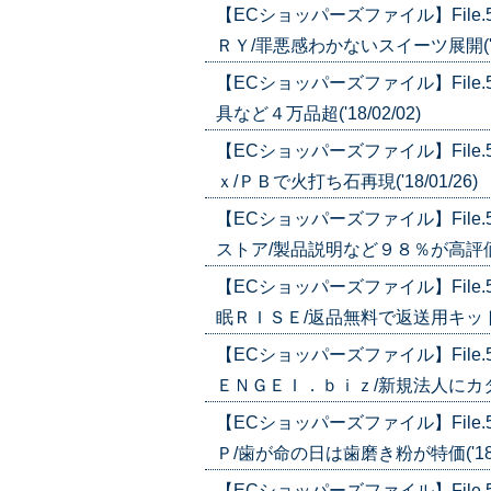
【ECショッパーズファイル】Fil
ＲＹ/罪悪感わかないスイーツ展開('18/
【ECショッパーズファイル】Fil
具など４万品超('18/02/02)
【ECショッパーズファイル】Fil
ｘ/ＰＢで火打ち石再現('18/01/26)
【ECショッパーズファイル】Fil
ストア/製品説明など９８％が高評価('1
【ECショッパーズファイル】Fil
眠ＲＩＳＥ/返品無料で返送用キットも用意
【ECショッパーズファイル】Fil
ＥＮＧＥＩ．ｂｉｚ/新規法人にカタログ
【ECショッパーズファイル】File
Ｐ/歯が命の日は歯磨き粉が特価('18/0
【ECショッパーズファイル】Fil