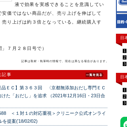
液で効果を実感できることを意識してい
で安価ではない商品だが、売り上げを伸ばして
、売り上げは約３倍となっている。継続購入す
日
聞」７月２８日号で）
1
2
記事は取材・執筆時の情報で、現在は異なる場合があります。
3
載記事
日
産品ＥＣ】第３６３回 〈京都無添加おだし専門ＥＣ
1
た「おだし」を追求 （2021年12月16日・23日合
2
3
e.588 ＜１対１の対応重視＞クリニーク公式オンライ
('18/02/02)