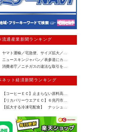
本流通産業新聞ランキング
ヤマト運輸／宅急便、サイズ拡大／…
ニュースキンジャパン／表参道にカ…
消費者庁／ニチガスの違法な取引を…
本ネット経済新聞ランキング
【コーヒーＥＣ】止まらない原料高…
【リカバリーウエアＥＣ】６兆円市…
【拡大する冷凍宅配食】 ナッシュ…