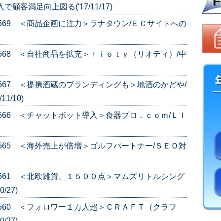
客満足向上図る('17/11/17)
e.569 ＜商品企画に注力＞ラナタウン/ＥＣサイトへの
e.568 ＜自社商品を拡充＞ｒｉｏｔｙ（リオティ）/中
e.567 ＜提携酒蔵のブランディングも＞地酒のかどや/
1/10)
e.566 ＜チャットボット導入＞食器プロ．ｃｏｍ/ＬＩ
e.565 ＜海外売上が倍増＞ゴルフパートナー/ＳＥＯ対
e.561 ＜北欧雑貨、１５００点＞マムズリトルシング
/27)
e.560 ＜フォロワー１万人超＞ＣＲＡＦＴ（クラフ
/27)