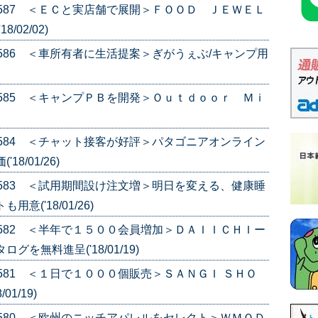
e.587 ＜ＥＣと実店舗で展開＞ＦＯＯＤ ＪＥＷＥＬ
02/02)
e.586 ＜車所有者に生活提案＞ぎがうぇぶ/キャンプ用
e.585 ＜キャンプＰＢを開発＞Ｏｕｔｄｏｏｒ Ｍｉ
e.584 ＜チャット接客が好評＞パタゴニアオンライン
8/01/26)
e.583 ＜試用期間設け注文増＞明日を変える、健康睡
('18/01/26)
e.582 ＜半年で１５００会員増加＞ＤＡＩＩＣＨＩー
を無料進呈('18/01/19)
.581 ＜１日で１０００個販売＞ＳＡＮＧＩ ＳＨＯ
1/19)
e.580 ＜欧州のニッチアパレルをセレクト＞ＷＭＯＤ