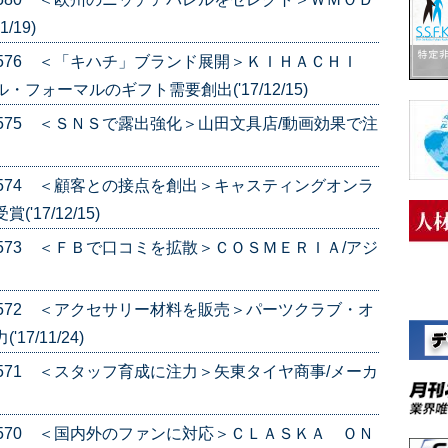
/19)
e.576 ＜「キハチ」ブランド展開＞ＫＩＨＡＣＨＩ
フォーマルのギフト需要創出('17/12/15)
e.575 ＜ＳＮＳで露出強化＞山田文具店/動画効果で注
e.574 ＜顧客との接点を創出＞キャスティングオンラ
17/12/15)
e.573 ＜ＦＢで口コミを拡散＞ＣＯＳＭＥＲＩＡ/アジ
e.572 ＜アクセサリー材料を販売＞パーツクラブ・オ
7/11/24)
e.571 ＜スタッフ育成に注力＞矢東タイヤ商事/メーカ
e.570 ＜国内外のファンに対応＞ＣＬＡＳＫＡ ＯＮ