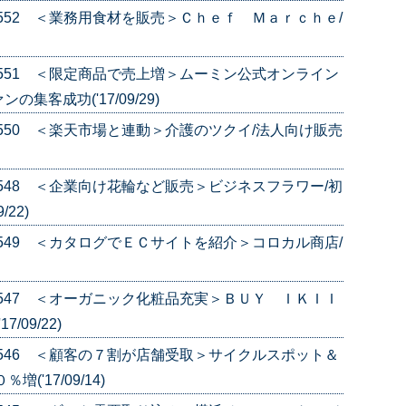
e.552 ＜業務用食材を販売＞Ｃｈｅｆ Ｍａｒｃｈｅ/
e.551 ＜限定商品で売上増＞ムーミン公式オンライン
集客成功('17/09/29)
e.550 ＜楽天市場と連動＞介護のツクイ/法人向け販売
e.548 ＜企業向け花輪など販売＞ビジネスフラワー/初
22)
e.549 ＜カタログでＥＣサイトを紹介＞コロカル商店/
e.547 ＜オーガニック化粧品充実＞ＢＵＹ ＩＫＩＩ
09/22)
e.546 ＜顧客の７割が店舗受取＞サイクルスポット＆
'17/09/14)