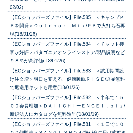
02/02)
【ECショッパーズファイル】File.585 ＜キャンプＰ
Ｂを開発＞Ｏｕｔｄｏｏｒ Ｍｉｘ/ＰＢで火打ち石再
現('18/01/26)
【ECショッパーズファイル】File.584 ＜チャット接
客が好評＞パタゴニアオンラインストア/製品説明など
９８％が高評価('18/01/26)
【ECショッパーズファイル】File.583 ＜試用期間設
け注文増＞明日を変える、健康睡眠ＲＩＳＥ/返品無料
で返送用キットも用意('18/01/26)
【ECショッパーズファイル】File.582 ＜半年で１５
００会員増加＞ＤＡＩＩＣＨＩーＥＮＧＥＩ．ｂｉｚ/
新規法人にカタログを無料進呈('18/01/19)
【ECショッパーズファイル】File.581 ＜１日で１０
００個販売＞ＳＡＮＧＩ ＳＨＯＰ/歯が命の日は歯磨き