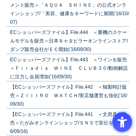
メント販売＞「ＡＱＵＡ ＳＨＩＮＥ」の公式オンラ
インショップ/「美容、健康をキーワードに展開('16/10/
07)
ECショッパーズファイル】File.444 ＜重機のスケー
ルモデルを販売＞日本キャタピラーオンラインストア/
ダンプ販売会社がＥＣ開始('16/09/30)
ECショッパーズファイル】File.443 ＜ワインを販売
＞Ｆｉｒａｄｉｓ ＷＩＮＥ ＣＬＵＢ３０/動画解説
に注力し会員増加('16/09/30)
【ECショッパーズファイル】File.442 ＜独製時計販
売＞ＺＩＩＩＲＯ ＷＡＴＣＨ/実店舗運営も強化('16/
09/30)
【ECショッパーズファイル】File.441 ＜文房具を販
売＞たがみオンラインショップ/ＳＮＳで宣伝を強化('1
6/09/16)