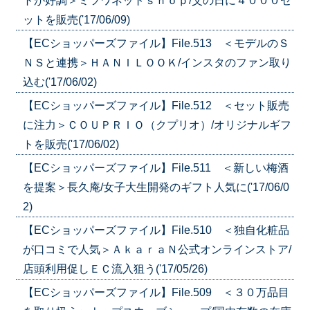
トが好調＞ミツワネットｓｈｏｐ/父の日に４０００セ
ットを販売('17/06/09)
【ECショッパーズファイル】File.513 ＜モデルのＳ
ＮＳと連携＞ＨＡＮＩＬＯＯＫ/インスタのファン取り
込む('17/06/02)
【ECショッパーズファイル】File.512 ＜セット販売
に注力＞ＣＯＵＰＲＩＯ（クプリオ）/オリジナルギフ
トを販売('17/06/02)
【ECショッパーズファイル】File.511 ＜新しい梅酒
を提案＞長久庵/女子大生開発のギフト人気に('17/06/0
2)
【ECショッパーズファイル】File.510 ＜独自化粧品
が口コミで人気＞ＡｋａｒａＮ公式オンラインストア/
店頭利用促しＥＣ流入狙う('17/05/26)
【ECショッパーズファイル】File.509 ＜３０万品目