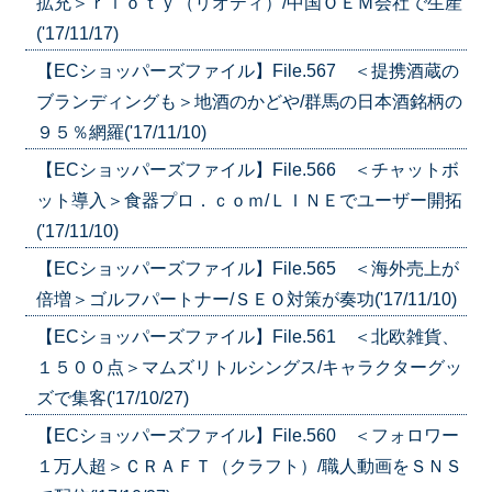
拡充＞ｒｉｏｔｙ（リオティ）/中国ＯＥＭ会社で生産
('17/11/17)
【ECショッパーズファイル】File.567 ＜提携酒蔵の
ブランディングも＞地酒のかどや/群馬の日本酒銘柄の
９５％網羅('17/11/10)
【ECショッパーズファイル】File.566 ＜チャットボ
ット導入＞食器プロ．ｃｏｍ/ＬＩＮＥでユーザー開拓
('17/11/10)
【ECショッパーズファイル】File.565 ＜海外売上が
倍増＞ゴルフパートナー/ＳＥＯ対策が奏功('17/11/10)
【ECショッパーズファイル】File.561 ＜北欧雑貨、
１５００点＞マムズリトルシングス/キャラクターグッ
ズで集客('17/10/27)
【ECショッパーズファイル】File.560 ＜フォロワー
１万人超＞ＣＲＡＦＴ（クラフト）/職人動画をＳＮＳ