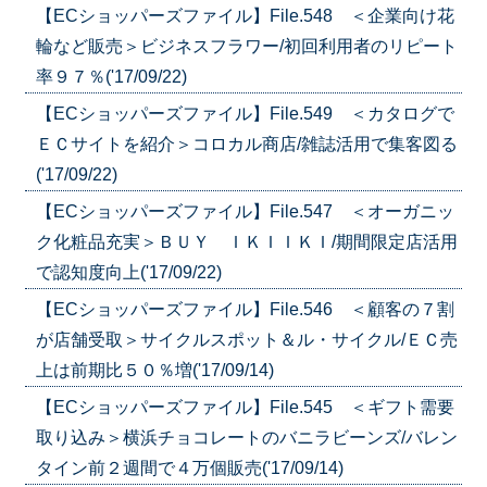
【ECショッパーズファイル】File.548 ＜企業向け花
輪など販売＞ビジネスフラワー/初回利用者のリピート
率９７％('17/09/22)
【ECショッパーズファイル】File.549 ＜カタログで
ＥＣサイトを紹介＞コロカル商店/雑誌活用で集客図る
('17/09/22)
【ECショッパーズファイル】File.547 ＜オーガニッ
ク化粧品充実＞ＢＵＹ ＩＫＩＩＫＩ/期間限定店活用
で認知度向上('17/09/22)
【ECショッパーズファイル】File.546 ＜顧客の７割
が店舗受取＞サイクルスポット＆ル・サイクル/ＥＣ売
上は前期比５０％増('17/09/14)
【ECショッパーズファイル】File.545 ＜ギフト需要
取り込み＞横浜チョコレートのバニラビーンズ/バレン
タイン前２週間で４万個販売('17/09/14)