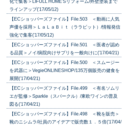
化で集客＞LIFULL HOME'Sリフォーム/外壁塗装まで
ラインアップ('17/05/12)
【ECショッパーズファイル】File.503 ＜動画に人気
声優を採用＞ＬａＬａＢｉｔ（ララビット）/情報発信
強化で集客('17/05/12)
【ECショッパーズファイル】File.501 ＜医者が認め
る品質＞ノイ/病院向けサプリを一般向けに('17/04/21)
【ECショッパーズファイル】File.500 ＜スムージー
を武器に＞VegieONLINESHOP/135万個販売の健食を
展開('17/04/21)
【ECショッパーズファイル】File.499 ＜有名ソムリ
エが監修＞Sparkle（スパークル）/東欧ワインの普及
図る('17/04/21)
【ECショッパーズファイル】File.498 ＜靴を販売＞
靴のニシムラ/社員のアイデアで販売数１．５倍('17/04/