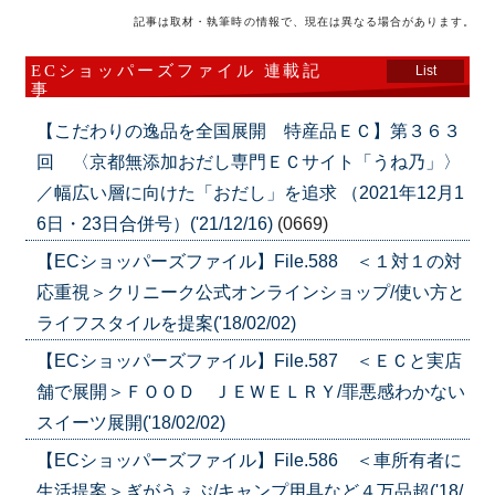
記事は取材・執筆時の情報で、現在は異なる場合があります。
ECショッパーズファイル 連載記
List
事
【こだわりの逸品を全国展開 特産品ＥＣ】第３６３
回 〈京都無添加おだし専門ＥＣサイト「うね乃」〉
／幅広い層に向けた「おだし」を追求 （2021年12月1
6日・23日合併号）('21/12/16)
(0669)
【ECショッパーズファイル】File.588 ＜１対１の対
応重視＞クリニーク公式オンラインショップ/使い方と
ライフスタイルを提案('18/02/02)
【ECショッパーズファイル】File.587 ＜ＥＣと実店
舗で展開＞ＦＯＯＤ ＪＥＷＥＬＲＹ/罪悪感わかない
スイーツ展開('18/02/02)
【ECショッパーズファイル】File.586 ＜車所有者に
生活提案＞ぎがうぇぶ/キャンプ用具など４万品超('18/