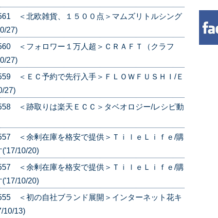
e.561 ＜北欧雑貨、１５００点＞マムズリトルシング
/27)
e.560 ＜フォロワー１万人超＞ＣＲＡＦＴ（クラフ
/27)
e.559 ＜ＥＣ予約で先行入手＞ＦＬＯＷＦＵＳＨＩ/Ｅ
27)
e.558 ＜跡取りは楽天ＥＣＣ＞タベオロジー/レシピ動
e.557 ＜余剰在庫を格安で提供＞ＴｉｌｅＬｉｆｅ/購
/10/20)
e.557 ＜余剰在庫を格安で提供＞ＴｉｌｅＬｉｆｅ/購
/10/20)
e.555 ＜初の自社ブランド展開＞インターネット花キ
0/13)