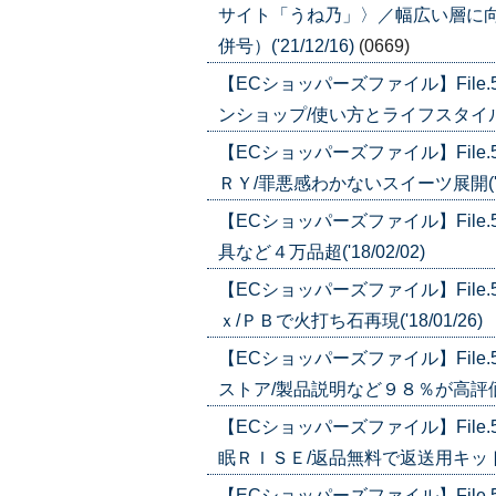
サイト「うね乃」〉／幅広い層に向け
併号）('21/12/16)
(0669)
【ECショッパーズファイル】Fil
ンショップ/使い方とライフスタイルを提案
【ECショッパーズファイル】Fil
ＲＹ/罪悪感わかないスイーツ展開('18/
【ECショッパーズファイル】Fil
具など４万品超('18/02/02)
【ECショッパーズファイル】Fil
ｘ/ＰＢで火打ち石再現('18/01/26)
【ECショッパーズファイル】Fil
ストア/製品説明など９８％が高評価('1
【ECショッパーズファイル】Fil
眠ＲＩＳＥ/返品無料で返送用キットも用意
【ECショッパーズファイル】Fil