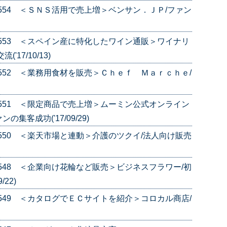
e.554 ＜ＳＮＳ活用で売上増＞ベンサン．ＪＰ/ファン
e.553 ＜スペイン産に特化したワイン通販＞ワイナリ
17/10/13)
e.552 ＜業務用食材を販売＞Ｃｈｅｆ Ｍａｒｃｈｅ/
e.551 ＜限定商品で売上増＞ムーミン公式オンライン
集客成功('17/09/29)
e.550 ＜楽天市場と連動＞介護のツクイ/法人向け販売
e.548 ＜企業向け花輪など販売＞ビジネスフラワー/初
22)
e.549 ＜カタログでＥＣサイトを紹介＞コロカル商店/