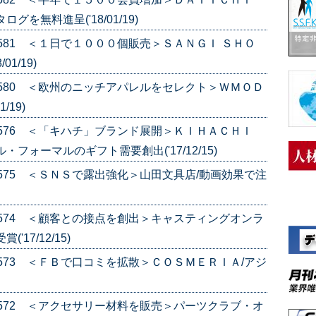
を無料進呈('18/01/19)
.581 ＜１日で１０００個販売＞ＳＡＮＧＩ ＳＨＯ
1/19)
e.580 ＜欧州のニッチアパレルをセレクト＞ＷＭＯＤ
/19)
e.576 ＜「キハチ」ブランド展開＞ＫＩＨＡＣＨＩ
フォーマルのギフト需要創出('17/12/15)
e.575 ＜ＳＮＳで露出強化＞山田文具店/動画効果で注
e.574 ＜顧客との接点を創出＞キャスティングオンラ
17/12/15)
e.573 ＜ＦＢで口コミを拡散＞ＣＯＳＭＥＲＩＡ/アジ
e.572 ＜アクセサリー材料を販売＞パーツクラブ・オ