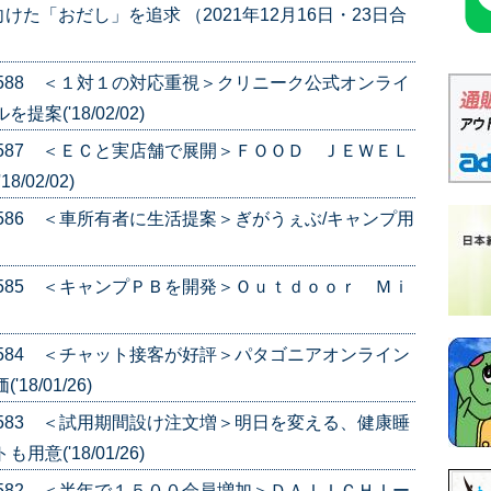
た「おだし」を追求 （2021年12月16日・23日合
e.588 ＜１対１の対応重視＞クリニーク公式オンライ
('18/02/02)
e.587 ＜ＥＣと実店舗で展開＞ＦＯＯＤ ＪＥＷＥＬ
02/02)
e.586 ＜車所有者に生活提案＞ぎがうぇぶ/キャンプ用
e.585 ＜キャンプＰＢを開発＞Ｏｕｔｄｏｏｒ Ｍｉ
e.584 ＜チャット接客が好評＞パタゴニアオンライン
8/01/26)
e.583 ＜試用期間設け注文増＞明日を変える、健康睡
('18/01/26)
e.582 ＜半年で１５００会員増加＞ＤＡＩＩＣＨＩー