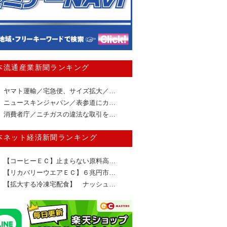
本流通産業新聞ランキング
ヤマト運輸／宅急便、サイズ拡大／…
ニュースキンジャパン／表参道にカ…
消費者庁／ニチガスの違法な取引を…
本ネット経済新聞ランキング
【コーヒーＥＣ】止まらない原料高…
【リカバリーウエアＥＣ】６兆円市…
【拡大する冷凍宅配食】 ナッシュ…