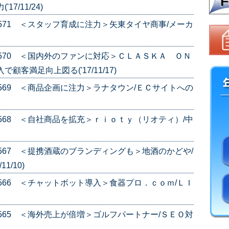
7/11/24)
e.571 ＜スタッフ育成に注力＞矢東タイヤ商事/メーカ
e.570 ＜国内外のファンに対応＞ＣＬＡＳＫＡ ＯＮ
客満足向上図る('17/11/17)
e.569 ＜商品企画に注力＞ラナタウン/ＥＣサイトへの
e.568 ＜自社商品を拡充＞ｒｉｏｔｙ（リオティ）/中
e.567 ＜提携酒蔵のブランディングも＞地酒のかどや/
1/10)
e.566 ＜チャットボット導入＞食器プロ．ｃｏｍ/ＬＩ
e.565 ＜海外売上が倍増＞ゴルフパートナー/ＳＥＯ対