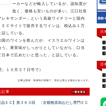
ーカーなどが輸入しているが、認知度が
低く、価格も安いものが多い。江口社長
アレキサンダー」という高級ワイナリーと国内
。ＥＣサイトで販売するワインは、税込み１万
日
と話している。
国のワインを飲んだが、イスラエルワインは
1
合う。果実味がしっかりとしていながら、口当
2
3
て日本で広めたいと思った」と話している。
日
聞」１０月２７日号で）
1
2
記事は取材・執筆時の情報で、現在は異なる場合があります。
3
載記事
産品ＥＣ】第３６３回 〈京都無添加おだし専門ＥＣ