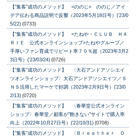
【”集客”成功のメソッド】 <ののじ> ののじ／アイ
デア伝わる商品説明で反響（2023年5月18日号）('23/0
5/22)
(0733)
【”集客”成功のメソッド】 <たねや・ＣＬＵＢ ＨＡ
ＲＩＥ 公式オンラインショップ>たねやグループ／
手厚いファン育成でリピート率７０％超（2023年3月2
3日号）('23/03/24)
(0726)
【”集客”成功のメソッド】 〈大石アンドアソシエイ
ツオンラインショップ〉大石アンドアソシエイツ／Ｓ
ＮＳ活用したマーケで好調（2023年2月9日号）('23/0
2/13)
(0720)
【”集客”成功のメソッド】 〈春華堂公式オンライン
ショップ〉春華堂／顧客が”飽きない”サイトで購入率
向上（2022年10月27日号）('22/10/31)
(0708)
【”集客”成功のメソッド】 〈Ｂｒｅａｔｈｅｒ Ｏ