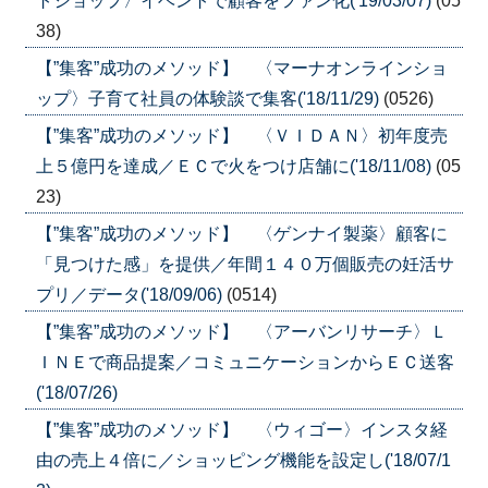
トショップ〉イベントで顧客をファン化('19/03/07)
(05
38)
【”集客”成功のメソッド】 〈マーナオンラインショ
ップ〉子育て社員の体験談で集客('18/11/29)
(0526)
【”集客”成功のメソッド】 〈ＶＩＤＡＮ〉初年度売
上５億円を達成／ＥＣで火をつけ店舗に('18/11/08)
(05
23)
【”集客”成功のメソッド】 〈ゲンナイ製薬〉顧客に
「見つけた感」を提供／年間１４０万個販売の妊活サ
プリ／データ('18/09/06)
(0514)
【”集客”成功のメソッド】 〈アーバンリサーチ〉Ｌ
ＩＮＥで商品提案／コミュニケーションからＥＣ送客
('18/07/26)
【”集客”成功のメソッド】 〈ウィゴー〉インスタ経
由の売上４倍に／ショッピング機能を設定し('18/07/1