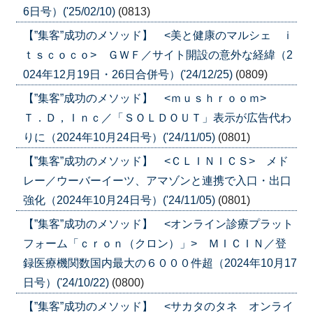
6日号）('25/02/10)
(0813)
【”集客”成功のメソッド】 <美と健康のマルシェ ｉ
ｔｓｃｏｃｏ> ＧＷＦ／サイト開設の意外な経緯（2
024年12月19日・26日合併号）('24/12/25)
(0809)
【”集客”成功のメソッド】 <ｍｕｓｈｒｏｏｍ>
Ｔ．Ｄ，Ｉｎｃ／「ＳＯＬＤＯＵＴ」表示が広告代わ
りに（2024年10月24日号）('24/11/05)
(0801)
【”集客”成功のメソッド】 <ＣＬＩＮＩＣＳ> メド
レー／ウーバーイーツ、アマゾンと連携で入口・出口
強化（2024年10月24日号）('24/11/05)
(0801)
【”集客”成功のメソッド】 <オンライン診療プラット
フォーム「ｃｒｏｎ（クロン）」> ＭＩＣＩＮ／登
録医療機関数国内最大の６０００件超（2024年10月17
日号）('24/10/22)
(0800)
【”集客”成功のメソッド】 <サカタのタネ オンライ