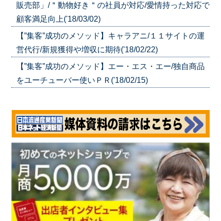
販売部」/＂動物好き＂の社員が対応/愛情持った対応で
顧客満足向上('18/03/02)
【”集客”成功のメソッド】キャラアニ/１１サイトの運
営代行/新規獲得や増収に期待('18/02/22)
【”集客”成功のメソッド】エー・エス・エー/独自商品
をユーチューバー使いＰＲ('18/02/15)