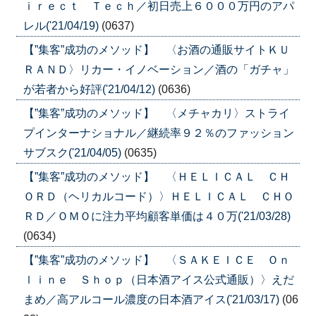
ｉｒｅｃｔ Ｔｅｃｈ／初日売上６０００万円のアパ
レル('21/04/19)
(0637)
【”集客”成功のメソッド】 〈お酒の通販サイトＫＵ
ＲＡＮＤ〉リカー・イノベーション／酒の「ガチャ」
が若者から好評('21/04/12)
(0636)
【”集客”成功のメソッド】 〈メチャカリ〉ストライ
プインターナショナル／継続率９２％のファッション
サブスク('21/04/05)
(0635)
【”集客”成功のメソッド】 〈ＨＥＬＩＣＡＬ ＣＨ
ＯＲＤ（ヘリカルコード）〉ＨＥＬＩＣＡＬ ＣＨＯ
ＲＤ／ＯＭＯに注力平均顧客単価は４０万('21/03/28)
(0634)
【”集客”成功のメソッド】 〈ＳＡＫＥＩＣＥ Ｏｎ
ｌｉｎｅ Ｓｈｏｐ（日本酒アイス公式通販）〉えだ
まめ／高アルコール濃度の日本酒アイス('21/03/17)
(06