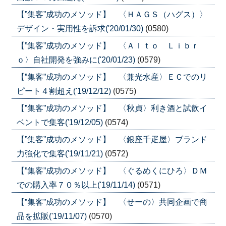
【”集客”成功のメソッド】 〈ＨＡＧＳ（ハグス）〉
デザイン・実用性を訴求('20/01/30)
(0580)
【”集客”成功のメソッド】 〈Ａｌｔｏ Ｌｉｂｒ
ｏ〉自社開発を強みに('20/01/23)
(0579)
【”集客”成功のメソッド】 〈兼光水産〉ＥＣでのリ
ピート４割超え('19/12/12)
(0575)
【”集客”成功のメソッド】 〈秋貞〉利き酒と試飲イ
ベントで集客('19/12/05)
(0574)
【”集客”成功のメソッド】 〈銀座千疋屋〉ブランド
力強化で集客('19/11/21)
(0572)
【”集客”成功のメソッド】 〈ぐるめくにひろ〉ＤＭ
での購入率７０％以上('19/11/14)
(0571)
【”集客”成功のメソッド】 〈せーの〉共同企画で商
品を拡販('19/11/07)
(0570)