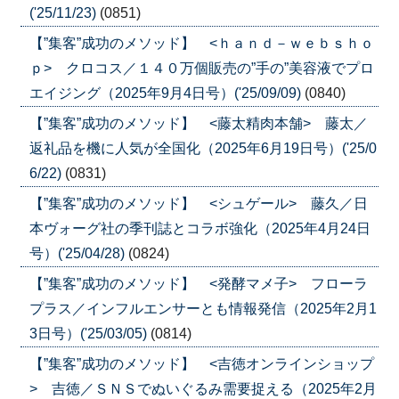
('25/11/23)
(0851)
【”集客”成功のメソッド】 <ｈａｎｄ－ｗｅｂｓｈｏ
ｐ> クロコス／１４０万個販売の”手の”美容液でプロ
エイジング（2025年9月4日号）('25/09/09)
(0840)
【”集客”成功のメソッド】 <藤太精肉本舗> 藤太／
返礼品を機に人気が全国化（2025年6月19日号）('25/0
6/22)
(0831)
【”集客”成功のメソッド】 <シュゲール> 藤久／日
本ヴォーグ社の季刊誌とコラボ強化（2025年4月24日
号）('25/04/28)
(0824)
【”集客”成功のメソッド】 <発酵マメ子> フローラ
プラス／インフルエンサーとも情報発信（2025年2月1
3日号）('25/03/05)
(0814)
【”集客”成功のメソッド】 <吉徳オンラインショップ
> 吉徳／ＳＮＳでぬいぐるみ需要捉える（2025年2月