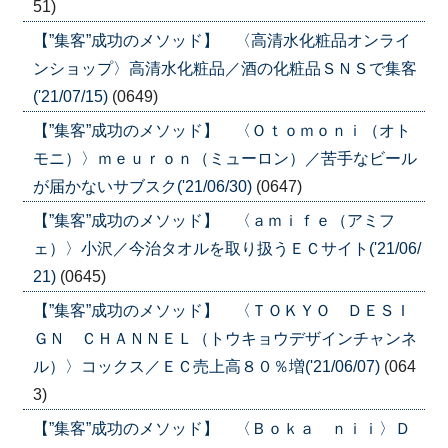
51)
【”集客”成功のメソッド】 〈高清水化粧品オンライ
ンショップ〉高清水化粧品／酒の化粧品ＳＮＳで集客
('21/07/15)
(0649)
【”集客”成功のメソッド】 〈Ｏｔｏｍｏｎｉ（オト
モニ）〉ｍｅｕｒｏｎ（ミューロン）／苦手なビール
が届かないサブスク('21/06/30)
(0647)
【”集客”成功のメソッド】 〈ａｍｉｆｅ（アミフ
ェ）〉小沢／今治タオルを取り扱うＥＣサイト('21/06/
21)
(0645)
【”集客”成功のメソッド】 〈ＴＯＫＹＯ ＤＥＳＩ
ＧＮ ＣＨＡＮＮＥＬ（トウキョウデザインチャンネ
ル）〉コックス／ＥＣ売上高８０％増('21/06/07)
(064
3)
【”集客”成功のメソッド】 〈Ｂｏｋａ ｎｉｉ〉Ｄ