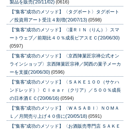
製品を販売('20/11/02)
(0616)
【”集客”成功のメソッド】〈タグボート〉タグボート
／投資用アート受注４割増('20/07/13)
(0598)
【”集客”成功のメソッド】〈凜ＲＩＮ（りん）〉スマ
ートウェブ／前期比４０％成長ピアスＥＣ('20/06/30)
(0597)
【”集客”成功のメソッド】〈京西陣菓匠宗禅公式オン
ラインショップ〉京西陣菓匠宗禅／関西の菓子メーカ
ーを支援('20/06/30)
(0596)
【”集客”成功のメソッド】〈ＳＡＫＥ１００（サケハ
ンドレッド）〉Ｃｌｅａｒ（クリア）／５００％成長
の日本酒ＥＣ('20/06/16)
(0594)
【”集客”成功のメソッド】〈ＷＡＳＡＢＩ〉ＮＯＭＡ
Ｌ／月間売り上げ４０倍に('20/05/18)
(0591)
【”集客”成功のメソッド】〈お酒販売専門店 ＳＡＫＥ