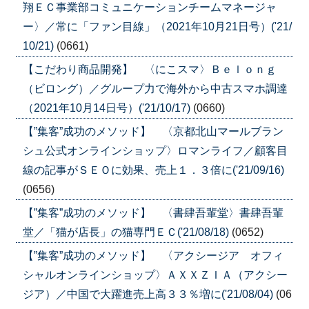
翔ＥＣ事業部コミュニケーションチームマネージャ
ー〉／常に「ファン目線」（2021年10月21日号）('21/
10/21)
(0661)
【こだわり商品開発】 〈にこスマ〉Ｂｅｌｏｎｇ
（ビロング）／グループ力で海外から中古スマホ調達
（2021年10月14日号）('21/10/17)
(0660)
【”集客”成功のメソッド】 〈京都北山マールブラン
シュ公式オンラインショップ〉ロマンライフ／顧客目
線の記事がＳＥＯに効果、売上１．３倍に('21/09/16)
(0656)
【”集客”成功のメソッド】 〈書肆吾輩堂〉書肆吾輩
堂／「猫が店長」の猫専門ＥＣ('21/08/18)
(0652)
【”集客”成功のメソッド】 〈アクシージア オフィ
シャルオンラインショップ〉ＡＸＸＺＩＡ（アクシー
ジア）／中国で大躍進売上高３３％増に('21/08/04)
(06