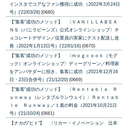
インスタでコアなファン獲得に成功 （2022年3月24日
号）('22/03/28)
(0680)
【”集客”成功のメソッド】 〈ＶＡＮＩＬＬＡＢＥＡ
ＮＳ（バニラビーンズ）公式オンラインショップ〉チ
ョコレートデザイン／従業員の実家にテスト配送し改
善（2022年1月13日号）('22/01/16)
(0670)
【”集客”成功のメソッド】 〈ｍｏｇｃｏｏｋ（モグ
ック）オンラインショップ〉ディーグリーン／料理家
をアンバサダーに招き、集客に成功 （2021年12月16
日・23日合併号）('21/12/20)
(0669)
【”集客”成功のメソッド】 〈Ｒｅｎｔａｂｌｅ Ｒ
ｕｎｗａｙ（レンタブルランウェイ）〉Ｒｅｎｔａｂ
ｌｅ Ｒｕｎｗａｙ／１着の料金（2021年10月21日
号）('21/10/24)
(0661)
【ナカの”ヒト”】 〈リカー・イノベーション 辻本