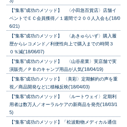
3)
【”集客”成功のメソッド】 〈小田急百貨店〉店舗イ
ベントでＥＣ会員獲得／１週間で２００人入会も('18/0
6/21)
【”集客”成功のメソッド】 〈あきゅらいず〉購入履
歴からレコメンド／利便性向上で購入までの時間３
０％減('18/06/07)
【”集客”成功のメソッド】 〈山谷産業〉実店舗で実
演販売／ＰＢのキャンプ用品が人気('18/04/19)
【”集客”成功のメソッド】 〈美彩〉定期解約の声を重
視／商品開発などに積極反映('18/04/03)
【”集客”成功のメソッド】 〈ルートウェイ〉定期利
用者は数万人／オーラルケアの新商品を発売('18/03/1
5)
【”集客”成功のメソッド】「松波動物メディカル通信