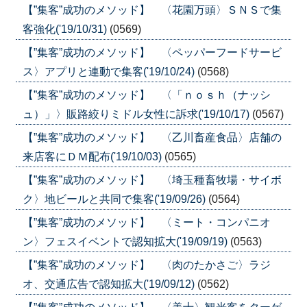
【”集客”成功のメソッド】 〈花園万頭〉ＳＮＳで集
客強化('19/10/31)
(0569)
【”集客”成功のメソッド】 〈ペッパーフードサービ
ス〉アプリと連動で集客('19/10/24)
(0568)
【”集客”成功のメソッド】 〈「ｎｏｓｈ（ナッシ
ュ）」〉販路絞りミドル女性に訴求('19/10/17)
(0567)
【”集客”成功のメソッド】 〈乙川畜産食品〉店舗の
来店客にＤＭ配布('19/10/03)
(0565)
【”集客”成功のメソッド】 〈埼玉種畜牧場・サイボ
ク〉地ビールと共同で集客('19/09/26)
(0564)
【”集客”成功のメソッド】 〈ミート・コンパニオ
ン〉フェスイベントで認知拡大('19/09/19)
(0563)
【”集客”成功のメソッド】 〈肉のたかさご〉ラジ
オ、交通広告で認知拡大('19/09/12)
(0562)