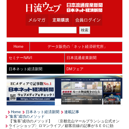
Home
データ販売の「ネット経済研究所」
セミナーNAVI
日本流通産業新聞
日本ネット経済新聞
DMフェア
Home
日本ネット経済新聞
連載記事
”集客”成功のメソッド
【”集客”成功のメソッド】 〈京都北山マールブランシュ公式オン
ラインショップ〉ロマンライフ／顧客目線の記事がＳＥＯに効