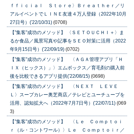
ｆｆｉｃｉａｌ Ｓｔｏｒｅ〉Ｂｒｅａｔｈｅｒ／リ
アルイベントでＬＩＮＥ友達４万人登録（2022年10月
27日号）('22/10/31)
(0708)
【”集客”成功のメソッド】 〈ＳＥＴＯＵＣＨＩ＋〉ま
るか食品／風景写真や記事をＳＥＯ対策に活用（2022
年9月15日号）('22/09/19)
(0702)
【”集客”成功のメソッド】 〈ＡＧＡ管理アプリ「Ｈ
ＩＸ（ヒックス）」〉エムボックス／育毛剤の購入前
後を比較できるアプリ提供('22/08/15)
(0698)
【”集客”成功のメソッド】 〈ＮＥＸＴ ＬＥＶＥ
Ｌ〉スープカレー奥芝商店／テレビとユーチューブを
活用、認知拡大へ（2022年7月7日号）('22/07/11)
(069
3)
【”集客”成功のメソッド】 〈Ｌｅ Ｃｏｍｐｔｏｉ
ｒ（ル・コントワール）〉Ｌｅ Ｃｏｍｐｔｏｉｒ／