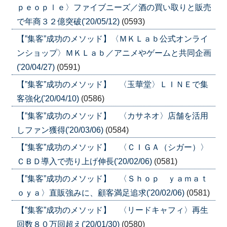
ｐｅｏｐｌｅ〉ファイブニーズ／酒の買い取りと販売
で年商３２億突破('20/05/12)
(0593)
【”集客”成功のメソッド】〈ＭＫＬａｂ公式オンライ
ンショップ〉ＭＫＬａｂ／アニメやゲームと共同企画
('20/04/27)
(0591)
【”集客”成功のメソッド】 〈玉華堂〉ＬＩＮＥで集
客強化('20/04/10)
(0586)
【”集客”成功のメソッド】 〈カサネオ〉店舗を活用
しファン獲得('20/03/06)
(0584)
【”集客”成功のメソッド】 〈ＣＩＧＡ（シガー）〉
ＣＢＤ導入で売り上げ伸長('20/02/06)
(0581)
【”集客”成功のメソッド】 〈Ｓｈｏｐ ｙａｍａｔ
ｏｙａ〉直販強みに、顧客満足追求('20/02/06)
(0581)
【”集客”成功のメソッド】 〈リードキャフィ〉再生
回数８０万回超え('20/01/30)
(0580)