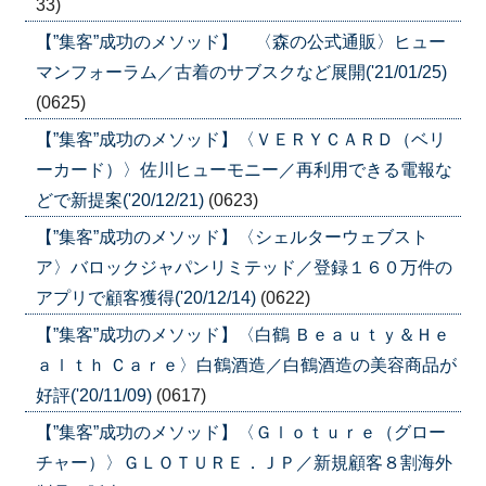
33)
【”集客”成功のメソッド】 〈森の公式通販〉ヒュー
マンフォーラム／古着のサブスクなど展開('21/01/25)
(0625)
【”集客”成功のメソッド】〈ＶＥＲＹＣＡＲＤ（ベリ
ーカード）〉佐川ヒューモニー／再利用できる電報な
どで新提案('20/12/21)
(0623)
【”集客”成功のメソッド】〈シェルターウェブスト
ア〉バロックジャパンリミテッド／登録１６０万件の
アプリで顧客獲得('20/12/14)
(0622)
【”集客”成功のメソッド】〈白鶴 Ｂｅａｕｔｙ＆Ｈｅ
ａｌｔｈ Ｃａｒｅ〉白鶴酒造／白鶴酒造の美容商品が
好評('20/11/09)
(0617)
【”集客”成功のメソッド】〈Ｇｌｏｔｕｒｅ（グロー
チャー）〉ＧＬＯＴＵＲＥ．ＪＰ／新規顧客８割海外