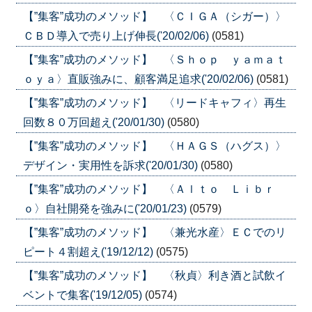
【”集客”成功のメソッド】 〈ＣＩＧＡ（シガー）〉
ＣＢＤ導入で売り上げ伸長('20/02/06)
(0581)
【”集客”成功のメソッド】 〈Ｓｈｏｐ ｙａｍａｔ
ｏｙａ〉直販強みに、顧客満足追求('20/02/06)
(0581)
【”集客”成功のメソッド】 〈リードキャフィ〉再生
回数８０万回超え('20/01/30)
(0580)
【”集客”成功のメソッド】 〈ＨＡＧＳ（ハグス）〉
デザイン・実用性を訴求('20/01/30)
(0580)
【”集客”成功のメソッド】 〈Ａｌｔｏ Ｌｉｂｒ
ｏ〉自社開発を強みに('20/01/23)
(0579)
【”集客”成功のメソッド】 〈兼光水産〉ＥＣでのリ
ピート４割超え('19/12/12)
(0575)
【”集客”成功のメソッド】 〈秋貞〉利き酒と試飲イ
ベントで集客('19/12/05)
(0574)