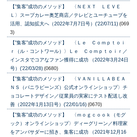
【”集客”成功のメソッド】 〈ＮＥＸＴ ＬＥＶＥ
Ｌ〉スープカレー奥芝商店／テレビとユーチューブを
活用、認知拡大へ（2022年7月7日号）('22/07/11)
(069
3)
【”集客”成功のメソッド】 〈Ｌｅ Ｃｏｍｐｔｏｉ
ｒ（ル・コントワール）〉Ｌｅ Ｃｏｍｐｔｏｉｒ／
インスタでコアなファン獲得に成功 （2022年3月24日
号）('22/03/28)
(0680)
【”集客”成功のメソッド】 〈ＶＡＮＩＬＬＡＢＥＡ
ＮＳ（バニラビーンズ）公式オンラインショップ〉チ
ョコレートデザイン／従業員の実家にテスト配送し改
善（2022年1月13日号）('22/01/16)
(0670)
【”集客”成功のメソッド】 〈ｍｏｇｃｏｏｋ（モグ
ック）オンラインショップ〉ディーグリーン／料理家
をアンバサダーに招き、集客に成功 （2021年12月16