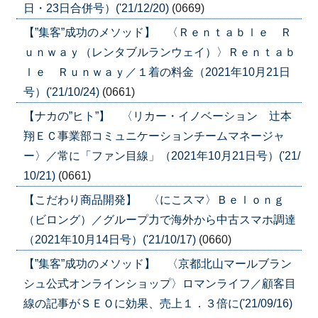
日・23日合併号）('21/12/20)
(0669)
【”集客”成功のメソッド】 〈Ｒｅｎｔａｂｌｅ Ｒ
ｕｎｗａｙ（レンタブルランウェイ）〉Ｒｅｎｔａｂ
ｌｅ Ｒｕｎｗａｙ／１着の料金（2021年10月21日
号）('21/10/24)
(0661)
【ナカの”ヒト”】 〈リカー・イノベーション 辻本
翔ＥＣ事業部コミュニケーションチームマネージャ
ー〉／常に「ファン目線」（2021年10月21日号）('21/
10/21)
(0661)
【こだわり商品開発】 〈にこスマ〉Ｂｅｌｏｎｇ
（ビロング）／グループ力で海外から中古スマホ調達
（2021年10月14日号）('21/10/17)
(0660)
【”集客”成功のメソッド】 〈京都北山マールブラン
シュ公式オンラインショップ〉ロマンライフ／顧客目
線の記事がＳＥＯに効果、売上１．３倍に('21/09/16)