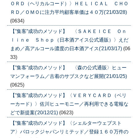
ＯＲＤ（ヘリカルコード）〉ＨＥＬＩＣＡＬ ＣＨＯ
ＲＤ／ＯＭＯに注力平均顧客単価は４０万('21/03/28)
(0634)
【”集客”成功のメソッド】 〈ＳＡＫＥＩＣＥ Ｏｎ
ｌｉｎｅ Ｓｈｏｐ（日本酒アイス公式通販）〉えだ
まめ／高アルコール濃度の日本酒アイス('21/03/17)
(06
33)
【”集客”成功のメソッド】 〈森の公式通販〉ヒュー
マンフォーラム／古着のサブスクなど展開('21/01/25)
(0625)
【”集客”成功のメソッド】〈ＶＥＲＹＣＡＲＤ（ベリ
ーカード）〉佐川ヒューモニー／再利用できる電報な
どで新提案('20/12/21)
(0623)
【”集客”成功のメソッド】〈シェルターウェブスト
ア〉バロックジャパンリミテッド／登録１６０万件の