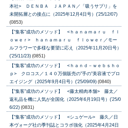
本社> ＤＥＮＢＡ ＪＡＰＡＮ／「吸うサプリ」を
未開拓層との接点に（2025年12月4日号）('25/12/07)
(0853)
【”集客”成功のメソッド】 <ｈａｎａｍａｒｕ ｆｌ
ｏｗｅｒ> ｈａｎａｍａｒｕ ｆｌｏｗｅｒ／モー
ルフラワーで多様な要望に応え（2025年11月20日号）
('25/11/23)
(0851)
【”集客”成功のメソッド】 <ｈａｎｄ－ｗｅｂｓｈｏ
ｐ> クロコス／１４０万個販売の”手の”美容液でプロ
エイジング（2025年9月4日号）('25/09/09)
(0840)
【”集客”成功のメソッド】 <藤太精肉本舗> 藤太／
返礼品を機に人気が全国化（2025年6月19日号）('25/0
6/22)
(0831)
【”集客”成功のメソッド】 <シュゲール> 藤久／日
本ヴォーグ社の季刊誌とコラボ強化（2025年4月24日