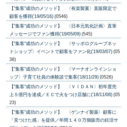
【”集客”成功のメソッド】 〈有楽製菓〉直販限定で
顧客を獲得('19/05/16)
(0546)
【”集客”成功のメソッド】 〈日本元気化計画〉直筆
メッセージでファン獲得('19/05/09)
(545)
【”集客”成功のメソッド】 〈サッポログループネッ
トショップ〉イベントで顧客をファン化('19/03/07)
(05
38)
【”集客”成功のメソッド】 〈マーナオンラインショ
ップ〉子育て社員の体験談で集客('18/11/29)
(0526)
【”集客”成功のメソッド】 〈ＶＩＤＡＮ〉初年度売
上５億円を達成／ＥＣで火をつけ店舗に('18/11/08)
(05
23)
【”集客”成功のメソッド】 〈ゲンナイ製薬〉顧客に
「見つけた感」を提供／年間１４０万個販売の妊活サ