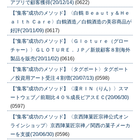
アプリで顧客獲得('20/12/14)
(0622)
【”集客”成功のメソッド】〈白鶴 Ｂｅａｕｔｙ＆Ｈｅ
ａｌｔｈ Ｃａｒｅ〉白鶴酒造／白鶴酒造の美容商品が
好評('20/11/09)
(0617)
【”集客”成功のメソッド】〈Ｇｌｏｔｕｒｅ（グロー
チャー）〉ＧＬＯＴＵＲＥ．ＪＰ／新規顧客８割海外
製品を販売('20/11/02)
(0616)
【”集客”成功のメソッド】〈タグボート〉タグボート
／投資用アート受注４割増('20/07/13)
(0598)
【”集客”成功のメソッド】〈凜ＲＩＮ（りん）〉スマ
ートウェブ／前期比４０％成長ピアスＥＣ('20/06/30)
(0597)
【”集客”成功のメソッド】〈京西陣菓匠宗禅公式オン
ラインショップ〉京西陣菓匠宗禅／関西の菓子メーカ
ーを支援('20/06/30)
(0596)