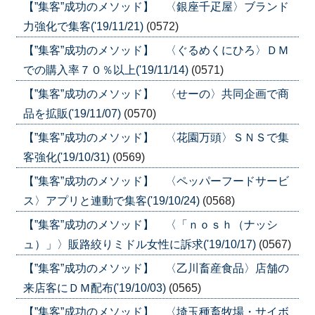
【”集客”成功のメソッド】 〈銀座千疋屋〉ブランド
力強化で集客('19/11/21)
(0572)
【”集客”成功のメソッド】 〈ぐるめくにひろ〉ＤＭ
での購入率７０％以上('19/11/14)
(0571)
【”集客”成功のメソッド】 〈せーの〉共同企画で商
品を拡販('19/11/07)
(0570)
【”集客”成功のメソッド】 〈花園万頭〉ＳＮＳで集
客強化('19/10/31)
(0569)
【”集客”成功のメソッド】 〈ペッパーフードサービ
ス〉アプリと連動で集客('19/10/24)
(0568)
【”集客”成功のメソッド】 〈「ｎｏｓｈ（ナッシ
ュ）」〉販路絞りミドル女性に訴求('19/10/17)
(0567)
【”集客”成功のメソッド】 〈乙川畜産食品〉店舗の
来店客にＤＭ配布('19/10/03)
(0565)
【”集客”成功のメソッド】 〈埼玉種畜牧場・サイボ