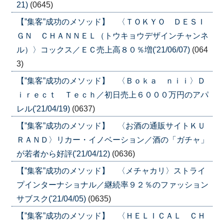
21)
(0645)
【”集客”成功のメソッド】 〈ＴＯＫＹＯ ＤＥＳＩ
ＧＮ ＣＨＡＮＮＥＬ（トウキョウデザインチャンネ
ル）〉コックス／ＥＣ売上高８０％増('21/06/07)
(064
3)
【”集客”成功のメソッド】 〈Ｂｏｋａ ｎｉｉ〉Ｄ
ｉｒｅｃｔ Ｔｅｃｈ／初日売上６０００万円のアパ
レル('21/04/19)
(0637)
【”集客”成功のメソッド】 〈お酒の通販サイトＫＵ
ＲＡＮＤ〉リカー・イノベーション／酒の「ガチャ」
が若者から好評('21/04/12)
(0636)
【”集客”成功のメソッド】 〈メチャカリ〉ストライ
プインターナショナル／継続率９２％のファッション
サブスク('21/04/05)
(0635)
【”集客”成功のメソッド】 〈ＨＥＬＩＣＡＬ ＣＨ