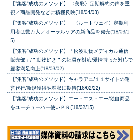
【”集客”成功のメソッド】 〈美彩〉定期解約の声を重
視／商品開発などに積極反映('18/04/03)
【”集客”成功のメソッド】 〈ルートウェイ〉定期利
用者は数万人／オーラルケアの新商品を発売('18/03/1
5)
【”集客”成功のメソッド】「松波動物メディカル通信
販売部」/＂動物好き＂の社員が対応/愛情持った対応で
顧客満足向上('18/03/02)
【”集客”成功のメソッド】キャラアニ/１１サイトの運
営代行/新規獲得や増収に期待('18/02/22)
【”集客”成功のメソッド】エー・エス・エー/独自商品
をユーチューバー使いＰＲ('18/02/15)