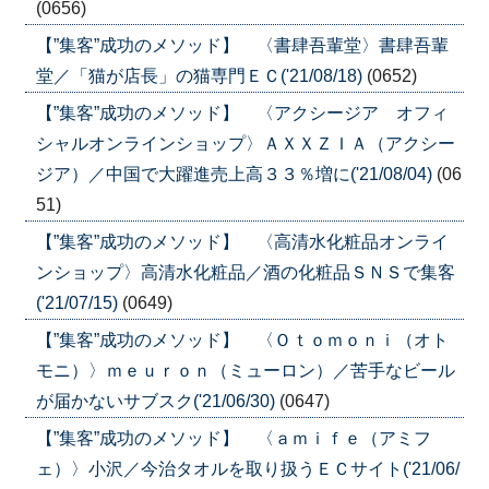
(0656)
【”集客”成功のメソッド】 〈書肆吾輩堂〉書肆吾輩
堂／「猫が店長」の猫専門ＥＣ('21/08/18)
(0652)
【”集客”成功のメソッド】 〈アクシージア オフィ
シャルオンラインショップ〉ＡＸＸＺＩＡ（アクシー
ジア）／中国で大躍進売上高３３％増に('21/08/04)
(06
51)
【”集客”成功のメソッド】 〈高清水化粧品オンライ
ンショップ〉高清水化粧品／酒の化粧品ＳＮＳで集客
('21/07/15)
(0649)
【”集客”成功のメソッド】 〈Ｏｔｏｍｏｎｉ（オト
モニ）〉ｍｅｕｒｏｎ（ミューロン）／苦手なビール
が届かないサブスク('21/06/30)
(0647)
【”集客”成功のメソッド】 〈ａｍｉｆｅ（アミフ
ェ）〉小沢／今治タオルを取り扱うＥＣサイト('21/06/