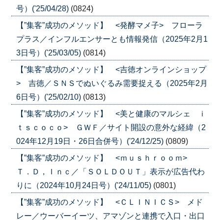
号）('25/04/28)
(0824)
【”集客”成功のメソッド】 <発酵マメ子> フローラ
プラス／インフルエンサーとも情報発信（2025年2月1
3日号）('25/03/05)
(0814)
【”集客”成功のメソッド】 <吉徳オンラインショップ
> 吉徳／ＳＮＳでぬいぐるみ需要捉える（2025年2月
6日号）('25/02/10)
(0813)
【”集客”成功のメソッド】 <美と健康のマルシェ ｉ
ｔｓｃｏｃｏ> ＧＷＦ／サイト開設の意外な経緯（2
024年12月19日・26日合併号）('24/12/25)
(0809)
【”集客”成功のメソッド】 <ｍｕｓｈｒｏｏｍ>
Ｔ．Ｄ，Ｉｎｃ／「ＳＯＬＤＯＵＴ」表示が広告代わ
りに（2024年10月24日号）('24/11/05)
(0801)
【”集客”成功のメソッド】 <ＣＬＩＮＩＣＳ> メド
レー／ウーバーイーツ、アマゾンと連携で入口・出口