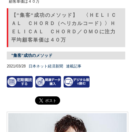
顧客単価は４０万
【”集客”成功のメソッド】 〈ＨＥＬＩＣ
ＡＬ ＣＨＯＲＤ（ヘリカルコード）〉Ｈ
ＥＬＩＣＡＬ ＣＨＯＲＤ／ＯＭＯに注力
平均顧客単価は４０万
”集客”成功のメソッド
2021/03/28
日本ネット経済新聞
連載記事