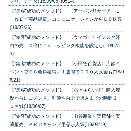
プリ／データ('18/09/06)
(0514)
【”集客”成功のメソッド】 〈アーバンリサーチ〉Ｌ
ＩＮＥで商品提案／コミュニケーションからＥＣ送客
('18/07/26)
【”集客”成功のメソッド】 〈ウィゴー〉インスタ経
由の売上４倍に／ショッピング機能を設定し('18/07/1
3)
【”集客”成功のメソッド】 〈小田急百貨店〉店舗イ
ベントでＥＣ会員獲得／１週間で２００人入会も('18/0
6/21)
【”集客”成功のメソッド】 〈あきゅらいず〉購入履
歴からレコメンド／利便性向上で購入までの時間３
０％減('18/06/07)
【”集客”成功のメソッド】 〈山谷産業〉実店舗で実
演販売／ＰＢのキャンプ用品が人気('18/04/19)