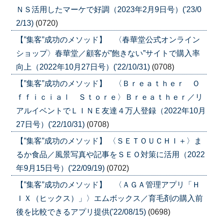
ＮＳ活用したマーケで好調（2023年2月9日号）('23/0
2/13)
(0720)
【”集客”成功のメソッド】 〈春華堂公式オンライン
ショップ〉春華堂／顧客が”飽きない”サイトで購入率
向上（2022年10月27日号）('22/10/31)
(0708)
【”集客”成功のメソッド】 〈Ｂｒｅａｔｈｅｒ Ｏ
ｆｆｉｃｉａｌ Ｓｔｏｒｅ〉Ｂｒｅａｔｈｅｒ／リ
アルイベントでＬＩＮＥ友達４万人登録（2022年10月
27日号）('22/10/31)
(0708)
【”集客”成功のメソッド】 〈ＳＥＴＯＵＣＨＩ＋〉ま
るか食品／風景写真や記事をＳＥＯ対策に活用（2022
年9月15日号）('22/09/19)
(0702)
【”集客”成功のメソッド】 〈ＡＧＡ管理アプリ「Ｈ
ＩＸ（ヒックス）」〉エムボックス／育毛剤の購入前
後を比較できるアプリ提供('22/08/15)
(0698)