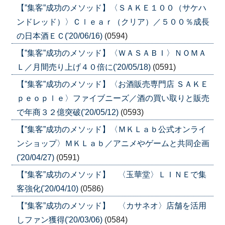
【”集客”成功のメソッド】〈ＳＡＫＥ１００（サケハ
ンドレッド）〉Ｃｌｅａｒ（クリア）／５００％成長
の日本酒ＥＣ('20/06/16)
(0594)
【”集客”成功のメソッド】〈ＷＡＳＡＢＩ〉ＮＯＭＡ
Ｌ／月間売り上げ４０倍に('20/05/18)
(0591)
【”集客”成功のメソッド】〈お酒販売専門店 ＳＡＫＥ
ｐｅｏｐｌｅ〉ファイブニーズ／酒の買い取りと販売
で年商３２億突破('20/05/12)
(0593)
【”集客”成功のメソッド】〈ＭＫＬａｂ公式オンライ
ンショップ〉ＭＫＬａｂ／アニメやゲームと共同企画
('20/04/27)
(0591)
【”集客”成功のメソッド】 〈玉華堂〉ＬＩＮＥで集
客強化('20/04/10)
(0586)
【”集客”成功のメソッド】 〈カサネオ〉店舗を活用
しファン獲得('20/03/06)
(0584)