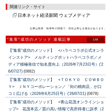
関連リンク・サイト
日本ネット経済新聞 ウェブメディア
記事は取材・執筆時の情報で、現在は異なる場合があります。
”集客”成功のメソッド 連載記事
List
【”集客”成功のメソッド】 <ハラペコラボ公式オンラ
インストア> メルティングポットハラペコラボ／メ
ディア積極発信で知名度向上（2026年7月23日号）('2
6/07/27)
(0882)
【”集客”成功のメソッド】 <ＴＯＫＹＯ ＣＯＷＢＯ
Ｙ> ＪＮＹコーポレーション／「街の精肉店」が口
コミ広げる（2026年6月25日号）('26/07/21)
(0878)
【”集客”成功のメソッド】 <青山花茂オンラインショ
ップ> 花茂本店／質の高い情報で高所得者に訴求（2