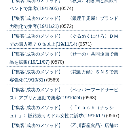
【”集客”成功のメソッド】 〈秋貞〉利き酒と試飲イ
ベントで集客('19/12/05)
(0574)
【”集客”成功のメソッド】 〈銀座千疋屋〉ブランド
力強化で集客('19/11/21)
(0572)
【”集客”成功のメソッド】 〈ぐるめくにひろ〉ＤＭ
での購入率７０％以上('19/11/14)
(0571)
【”集客”成功のメソッド】 〈せーの〉共同企画で商
品を拡販('19/11/07)
(0570)
【”集客”成功のメソッド】 〈花園万頭〉ＳＮＳで集
客強化('19/10/31)
(0569)
【”集客”成功のメソッド】 〈ペッパーフードサービ
ス〉アプリと連動で集客('19/10/24)
(0568)
【”集客”成功のメソッド】 〈「ｎｏｓｈ（ナッシ
ュ）」〉販路絞りミドル女性に訴求('19/10/17)
(0567)
【”集客”成功のメソッド】 〈乙川畜産食品〉店舗の