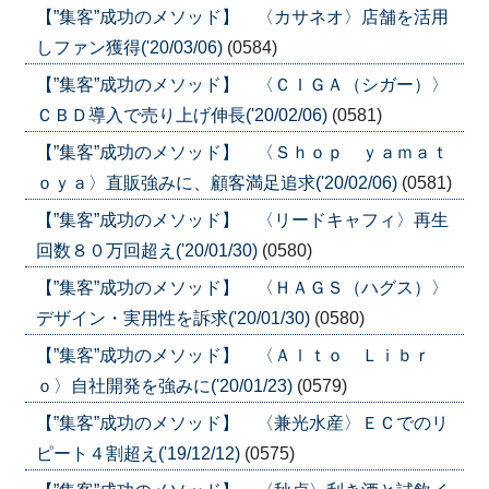
【”集客”成功のメソッド】 〈カサネオ〉店舗を活用
しファン獲得('20/03/06)
(0584)
【”集客”成功のメソッド】 〈ＣＩＧＡ（シガー）〉
ＣＢＤ導入で売り上げ伸長('20/02/06)
(0581)
【”集客”成功のメソッド】 〈Ｓｈｏｐ ｙａｍａｔ
ｏｙａ〉直販強みに、顧客満足追求('20/02/06)
(0581)
【”集客”成功のメソッド】 〈リードキャフィ〉再生
回数８０万回超え('20/01/30)
(0580)
【”集客”成功のメソッド】 〈ＨＡＧＳ（ハグス）〉
デザイン・実用性を訴求('20/01/30)
(0580)
【”集客”成功のメソッド】 〈Ａｌｔｏ Ｌｉｂｒ
ｏ〉自社開発を強みに('20/01/23)
(0579)
【”集客”成功のメソッド】 〈兼光水産〉ＥＣでのリ
ピート４割超え('19/12/12)
(0575)