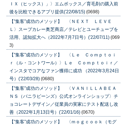
ＩＸ（ヒックス）」〉エムボックス／育毛剤の購入前
後を比較できるアプリ提供('22/08/15)
(0698)
【”集客”成功のメソッド】 〈ＮＥＸＴ ＬＥＶＥ
Ｌ〉スープカレー奥芝商店／テレビとユーチューブを
活用、認知拡大へ（2022年7月7日号）('22/07/11)
(069
3)
【”集客”成功のメソッド】 〈Ｌｅ Ｃｏｍｐｔｏｉ
ｒ（ル・コントワール）〉Ｌｅ Ｃｏｍｐｔｏｉｒ／
インスタでコアなファン獲得に成功 （2022年3月24日
号）('22/03/28)
(0680)
【”集客”成功のメソッド】 〈ＶＡＮＩＬＬＡＢＥＡ
ＮＳ（バニラビーンズ）公式オンラインショップ〉チ
ョコレートデザイン／従業員の実家にテスト配送し改
善（2022年1月13日号）('22/01/16)
(0670)
【”集客”成功のメソッド】 〈ｍｏｇｃｏｏｋ（モグ