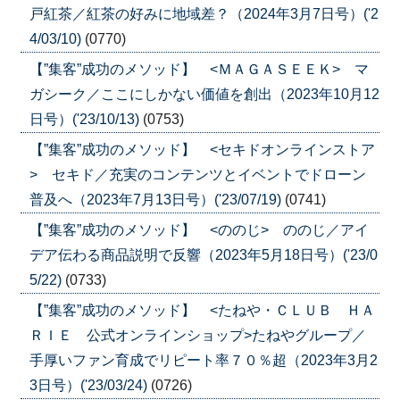
戸紅茶／紅茶の好みに地域差？（2024年3月7日号）('2
4/03/10)
(0770)
【”集客”成功のメソッド】 <ＭＡＧＡＳＥＥＫ> マ
ガシーク／ここにしかない価値を創出（2023年10月12
日号）('23/10/13)
(0753)
【”集客”成功のメソッド】 <セキドオンラインストア
> セキド／充実のコンテンツとイベントでドローン
普及へ（2023年7月13日号）('23/07/19)
(0741)
【”集客”成功のメソッド】 <ののじ> ののじ／アイ
デア伝わる商品説明で反響（2023年5月18日号）('23/0
5/22)
(0733)
【”集客”成功のメソッド】 <たねや・ＣＬＵＢ ＨＡ
ＲＩＥ 公式オンラインショップ>たねやグループ／
手厚いファン育成でリピート率７０％超（2023年3月2
3日号）('23/03/24)
(0726)