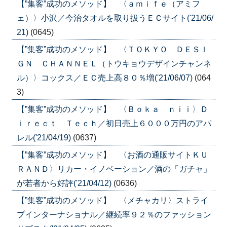
【”集客”成功のメソッド】 〈ａｍｉｆｅ（アミフ
ェ）〉小沢／今治タオルを取り扱うＥＣサイト('21/06/
21)
(0645)
【”集客”成功のメソッド】 〈ＴＯＫＹＯ ＤＥＳＩ
ＧＮ ＣＨＡＮＮＥＬ（トウキョウデザインチャンネ
ル）〉コックス／ＥＣ売上高８０％増('21/06/07)
(064
3)
【”集客”成功のメソッド】 〈Ｂｏｋａ ｎｉｉ〉Ｄ
ｉｒｅｃｔ Ｔｅｃｈ／初日売上６０００万円のアパ
レル('21/04/19)
(0637)
【”集客”成功のメソッド】 〈お酒の通販サイトＫＵ
ＲＡＮＤ〉リカー・イノベーション／酒の「ガチャ」
が若者から好評('21/04/12)
(0636)
【”集客”成功のメソッド】 〈メチャカリ〉ストライ
プインターナショナル／継続率９２％のファッション