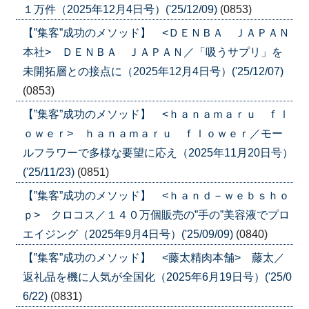
１万件（2025年12月4日号）('25/12/09)
(0853)
【”集客”成功のメソッド】 <ＤＥＮＢＡ ＪＡＰＡＮ
本社> ＤＥＮＢＡ ＪＡＰＡＮ／「吸うサプリ」を
未開拓層との接点に（2025年12月4日号）('25/12/07)
(0853)
【”集客”成功のメソッド】 <ｈａｎａｍａｒｕ ｆｌ
ｏｗｅｒ> ｈａｎａｍａｒｕ ｆｌｏｗｅｒ／モー
ルフラワーで多様な要望に応え（2025年11月20日号）
('25/11/23)
(0851)
【”集客”成功のメソッド】 <ｈａｎｄ－ｗｅｂｓｈｏ
ｐ> クロコス／１４０万個販売の”手の”美容液でプロ
エイジング（2025年9月4日号）('25/09/09)
(0840)
【”集客”成功のメソッド】 <藤太精肉本舗> 藤太／
返礼品を機に人気が全国化（2025年6月19日号）('25/0
6/22)
(0831)