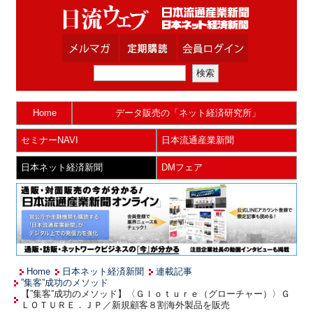
Home
データ販売の「ネット経済研究所」
セミナーNAVI
日本流通産業新聞
日本ネット経済新聞
DMフェア
Home
日本ネット経済新聞
連載記事
”集客”成功のメソッド
【”集客”成功のメソッド】〈Ｇｌｏｔｕｒｅ（グローチャー）〉Ｇ
ＬＯＴＵＲＥ．ＪＰ／新規顧客８割海外製品を販売