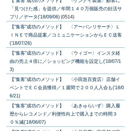
【”集客”成功のメソッド】 〈ゲンナイ製薬〉顧客に
「見つけた感」を提供／年間１４０万個販売の妊活サ
プリ／データ('18/09/06)
(0514)
【”集客”成功のメソッド】 〈アーバンリサーチ〉Ｌ
ＩＮＥで商品提案／コミュニケーションからＥＣ送客
('18/07/26)
【”集客”成功のメソッド】 〈ウィゴー〉インスタ経
由の売上４倍に／ショッピング機能を設定し('18/07/1
3)
【”集客”成功のメソッド】 〈小田急百貨店〉店舗イ
ベントでＥＣ会員獲得／１週間で２００人入会も('18/0
6/21)
【”集客”成功のメソッド】 〈あきゅらいず〉購入履
歴からレコメンド／利便性向上で購入までの時間３
０％減('18/06/07)