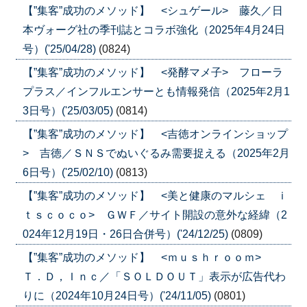
【”集客”成功のメソッド】 <シュゲール> 藤久／日
本ヴォーグ社の季刊誌とコラボ強化（2025年4月24日
号）('25/04/28)
(0824)
【”集客”成功のメソッド】 <発酵マメ子> フローラ
プラス／インフルエンサーとも情報発信（2025年2月1
3日号）('25/03/05)
(0814)
【”集客”成功のメソッド】 <吉徳オンラインショップ
> 吉徳／ＳＮＳでぬいぐるみ需要捉える（2025年2月
6日号）('25/02/10)
(0813)
【”集客”成功のメソッド】 <美と健康のマルシェ ｉ
ｔｓｃｏｃｏ> ＧＷＦ／サイト開設の意外な経緯（2
024年12月19日・26日合併号）('24/12/25)
(0809)
【”集客”成功のメソッド】 <ｍｕｓｈｒｏｏｍ>
Ｔ．Ｄ，Ｉｎｃ／「ＳＯＬＤＯＵＴ」表示が広告代わ
りに（2024年10月24日号）('24/11/05)
(0801)