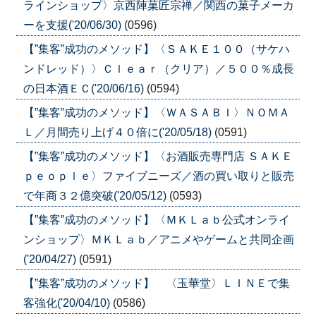
ラインショップ〉京西陣菓匠宗禅／関西の菓子メーカ
ーを支援('20/06/30)
(0596)
【”集客”成功のメソッド】〈ＳＡＫＥ１００（サケハ
ンドレッド）〉Ｃｌｅａｒ（クリア）／５００％成長
の日本酒ＥＣ('20/06/16)
(0594)
【”集客”成功のメソッド】〈ＷＡＳＡＢＩ〉ＮＯＭＡ
Ｌ／月間売り上げ４０倍に('20/05/18)
(0591)
【”集客”成功のメソッド】〈お酒販売専門店 ＳＡＫＥ
ｐｅｏｐｌｅ〉ファイブニーズ／酒の買い取りと販売
で年商３２億突破('20/05/12)
(0593)
【”集客”成功のメソッド】〈ＭＫＬａｂ公式オンライ
ンショップ〉ＭＫＬａｂ／アニメやゲームと共同企画
('20/04/27)
(0591)
【”集客”成功のメソッド】 〈玉華堂〉ＬＩＮＥで集
客強化('20/04/10)
(0586)