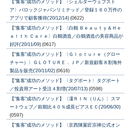
【”集客”成功のメソッド】〈シェルターウェブスト
ア〉バロックジャパンリミテッド／登録１６０万件の
アプリで顧客獲得('20/12/14)
(0622)
【”集客”成功のメソッド】〈白鶴 Ｂｅａｕｔｙ＆Ｈｅ
ａｌｔｈ Ｃａｒｅ〉白鶴酒造／白鶴酒造の美容商品が
好評('20/11/09)
(0617)
【”集客”成功のメソッド】〈Ｇｌｏｔｕｒｅ（グロー
チャー）〉ＧＬＯＴＵＲＥ．ＪＰ／新規顧客８割海外
製品を販売('20/11/02)
(0616)
【”集客”成功のメソッド】〈タグボート〉タグボート
／投資用アート受注４割増('20/07/13)
(0598)
【”集客”成功のメソッド】〈凜ＲＩＮ（りん）〉スマ
ートウェブ／前期比４０％成長ピアスＥＣ('20/06/30)
(0597)
【”集客”成功のメソッド】〈京西陣菓匠宗禅公式オン