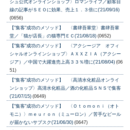
シュ公式オンラインショップ〉ロマンライフ／顧客目
線の記事がＳＥＯに効果、売上１．３倍に('21/09/16)
(0656)
【”集客”成功のメソッド】 〈書肆吾輩堂〉書肆吾輩
堂／「猫が店長」の猫専門ＥＣ('21/08/18)
(0652)
【”集客”成功のメソッド】 〈アクシージア オフィ
シャルオンラインショップ〉ＡＸＸＺＩＡ（アクシー
ジア）／中国で大躍進売上高３３％増に('21/08/04)
(06
51)
【”集客”成功のメソッド】 〈高清水化粧品オンライ
ンショップ〉高清水化粧品／酒の化粧品ＳＮＳで集客
('21/07/15)
(0649)
【”集客”成功のメソッド】 〈Ｏｔｏｍｏｎｉ（オト
モニ）〉ｍｅｕｒｏｎ（ミューロン）／苦手なビール
が届かないサブスク('21/06/30)
(0647)