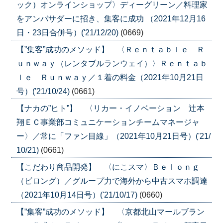
ック）オンラインショップ〉ディーグリーン／料理家
をアンバサダーに招き、集客に成功 （2021年12月16
日・23日合併号）('21/12/20)
(0669)
【”集客”成功のメソッド】 〈Ｒｅｎｔａｂｌｅ Ｒ
ｕｎｗａｙ（レンタブルランウェイ）〉Ｒｅｎｔａｂ
ｌｅ Ｒｕｎｗａｙ／１着の料金（2021年10月21日
号）('21/10/24)
(0661)
【ナカの”ヒト”】 〈リカー・イノベーション 辻本
翔ＥＣ事業部コミュニケーションチームマネージャ
ー〉／常に「ファン目線」（2021年10月21日号）('21/
10/21)
(0661)
【こだわり商品開発】 〈にこスマ〉Ｂｅｌｏｎｇ
（ビロング）／グループ力で海外から中古スマホ調達
（2021年10月14日号）('21/10/17)
(0660)
【”集客”成功のメソッド】 〈京都北山マールブラン