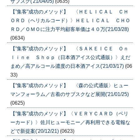
サブスク('21/04/05)
(0635)
【”集客”成功のメソッド】 〈ＨＥＬＩＣＡＬ ＣＨ
ＯＲＤ（ヘリカルコード）〉ＨＥＬＩＣＡＬ ＣＨＯ
ＲＤ／ＯＭＯに注力平均顧客単価は４０万('21/03/28)
(0634)
【”集客”成功のメソッド】 〈ＳＡＫＥＩＣＥ Ｏｎ
ｌｉｎｅ Ｓｈｏｐ（日本酒アイス公式通販）〉えだ
まめ／高アルコール濃度の日本酒アイス('21/03/17)
(06
33)
【”集客”成功のメソッド】 〈森の公式通販〉ヒュー
マンフォーラム／古着のサブスクなど展開('21/01/25)
(0625)
【”集客”成功のメソッド】〈ＶＥＲＹＣＡＲＤ（ベリ
ーカード）〉佐川ヒューモニー／再利用できる電報な
どで新提案('20/12/21)
(0623)