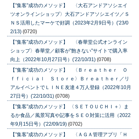
【”集客”成功のメソッド】 〈大石アンドアソシエイ
ツオンラインショップ〉大石アンドアソシエイツ／Ｓ
ＮＳ活用したマーケで好調（2023年2月9日号）('23/0
2/13)
(0720)
【”集客”成功のメソッド】 〈春華堂公式オンライン
ショップ〉春華堂／顧客が”飽きない”サイトで購入率
向上（2022年10月27日号）('22/10/31)
(0708)
【”集客”成功のメソッド】 〈Ｂｒｅａｔｈｅｒ Ｏ
ｆｆｉｃｉａｌ Ｓｔｏｒｅ〉Ｂｒｅａｔｈｅｒ／リ
アルイベントでＬＩＮＥ友達４万人登録（2022年10月
27日号）('22/10/31)
(0708)
【”集客”成功のメソッド】 〈ＳＥＴＯＵＣＨＩ＋〉ま
るか食品／風景写真や記事をＳＥＯ対策に活用（2022
年9月15日号）('22/09/19)
(0702)
【”集客”成功のメソッド】 〈ＡＧＡ管理アプリ「Ｈ