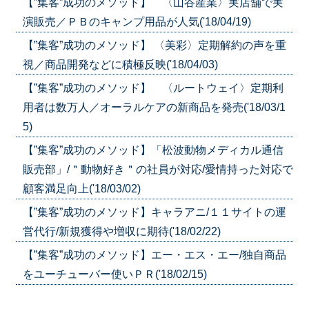
【”集客”成功のメソッド】 〈山谷産業〉実店舗で実
演販売／ＰＢのキャンプ用品が人気('18/04/19)
【”集客”成功のメソッド】 〈美彩〉定期解約の声を重
視／商品開発などに積極反映('18/04/03)
【”集客”成功のメソッド】 〈ルートウェイ〉定期利
用者は数万人／オーラルケアの新商品を発売('18/03/1
5)
【”集客”成功のメソッド】「松波動物メディカル通信
販売部」/＂動物好き＂の社員が対応/愛情持った対応で
顧客満足向上('18/03/02)
【”集客”成功のメソッド】キャラアニ/１１サイトの運
営代行/新規獲得や増収に期待('18/02/22)
【”集客”成功のメソッド】エー・エス・エー/独自商品
をユーチューバー使いＰＲ('18/02/15)