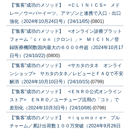
【”集客”成功のメソッド】 <ＣＬＩＮＩＣＳ> メド
レー／ウーバーイーツ、アマゾンと連携で入口・出口
強化（2024年10月24日号）('24/11/05)
(0801)
【”集客”成功のメソッド】 <オンライン診療プラット
フォーム「ｃｒｏｎ（クロン）」> ＭＩＣＩＮ／登
録医療機関数国内最大の６０００件超（2024年10月17
日号）('24/10/22)
(0800)
【”集客”成功のメソッド】 <サカタのタネ オンライ
ンショップ> サカタのタネ／レビューとＦＡＱで不安
解消（2024年10月10日号）('24/10/15)
(0799)
【”集客”成功のメソッド】 <ＥＮＲＯ公式オンライン
ストア> ＥＮＲＯ／ユーチューブ活用の「コト」で
差別化（2024年10月3日号）('24/10/08)
(0798)
【”集客”成功のメソッド】 <ｉｑｕｍｏｒｅ> プル
チャーム／累計出荷数１００万突破（2024年9月26日