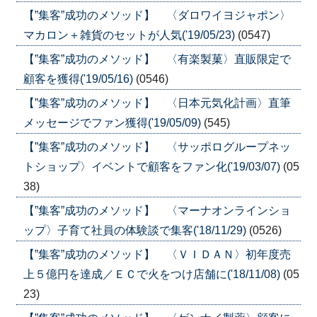
【”集客”成功のメソッド】 〈ダロワイヨジャポン〉
マカロン＋雑貨のセットが人気('19/05/23)
(0547)
【”集客”成功のメソッド】 〈有楽製菓〉直販限定で
顧客を獲得('19/05/16)
(0546)
【”集客”成功のメソッド】 〈日本元気化計画〉直筆
メッセージでファン獲得('19/05/09)
(545)
【”集客”成功のメソッド】 〈サッポログループネッ
トショップ〉イベントで顧客をファン化('19/03/07)
(05
38)
【”集客”成功のメソッド】 〈マーナオンラインショ
ップ〉子育て社員の体験談で集客('18/11/29)
(0526)
【”集客”成功のメソッド】 〈ＶＩＤＡＮ〉初年度売
上５億円を達成／ＥＣで火をつけ店舗に('18/11/08)
(05
23)