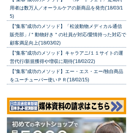
用者は数万人／オーラルケアの新商品を発売('18/03/1
5)
【”集客”成功のメソッド】「松波動物メディカル通信
販売部」/＂動物好き＂の社員が対応/愛情持った対応で
顧客満足向上('18/03/02)
【”集客”成功のメソッド】キャラアニ/１１サイトの運
営代行/新規獲得や増収に期待('18/02/22)
【”集客”成功のメソッド】エー・エス・エー/独自商品
をユーチューバー使いＰＲ('18/02/15)