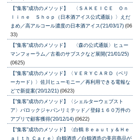
【”集客”成功のメソッド】 〈ＳＡＫＥＩＣＥ Ｏｎ
ｌｉｎｅ Ｓｈｏｐ（日本酒アイス公式通販）〉えだ
まめ／高アルコール濃度の日本酒アイス('21/03/17)
(06
33)
【”集客”成功のメソッド】 〈森の公式通販〉ヒュー
マンフォーラム／古着のサブスクなど展開('21/01/25)
(0625)
【”集客”成功のメソッド】〈ＶＥＲＹＣＡＲＤ（ベリ
ーカード）〉佐川ヒューモニー／再利用できる電報な
どで新提案('20/12/21)
(0623)
【”集客”成功のメソッド】〈シェルターウェブスト
ア〉バロックジャパンリミテッド／登録１６０万件の
アプリで顧客獲得('20/12/14)
(0622)
【”集客”成功のメソッド】〈白鶴 Ｂｅａｕｔｙ＆Ｈｅ
ａｌｔｈ Ｃａｒｅ〉白鶴酒造／白鶴酒造の美容商品が