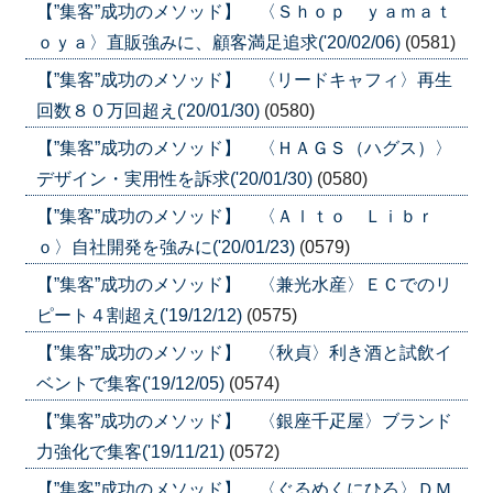
【”集客”成功のメソッド】 〈Ｓｈｏｐ ｙａｍａｔ
ｏｙａ〉直販強みに、顧客満足追求('20/02/06)
(0581)
【”集客”成功のメソッド】 〈リードキャフィ〉再生
回数８０万回超え('20/01/30)
(0580)
【”集客”成功のメソッド】 〈ＨＡＧＳ（ハグス）〉
デザイン・実用性を訴求('20/01/30)
(0580)
【”集客”成功のメソッド】 〈Ａｌｔｏ Ｌｉｂｒ
ｏ〉自社開発を強みに('20/01/23)
(0579)
【”集客”成功のメソッド】 〈兼光水産〉ＥＣでのリ
ピート４割超え('19/12/12)
(0575)
【”集客”成功のメソッド】 〈秋貞〉利き酒と試飲イ
ベントで集客('19/12/05)
(0574)
【”集客”成功のメソッド】 〈銀座千疋屋〉ブランド
力強化で集客('19/11/21)
(0572)
【”集客”成功のメソッド】 〈ぐるめくにひろ〉ＤＭ