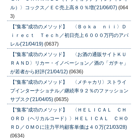
ル）〉コックス／ＥＣ売上高８０％増('21/06/07)
(064
3)
【”集客”成功のメソッド】 〈Ｂｏｋａ ｎｉｉ〉Ｄ
ｉｒｅｃｔ Ｔｅｃｈ／初日売上６０００万円のアパ
レル('21/04/19)
(0637)
【”集客”成功のメソッド】 〈お酒の通販サイトＫＵ
ＲＡＮＤ〉リカー・イノベーション／酒の「ガチャ」
が若者から好評('21/04/12)
(0636)
【”集客”成功のメソッド】 〈メチャカリ〉ストライ
プインターナショナル／継続率９２％のファッション
サブスク('21/04/05)
(0635)
【”集客”成功のメソッド】 〈ＨＥＬＩＣＡＬ ＣＨ
ＯＲＤ（ヘリカルコード）〉ＨＥＬＩＣＡＬ ＣＨＯ
ＲＤ／ＯＭＯに注力平均顧客単価は４０万('21/03/28)
(0634)