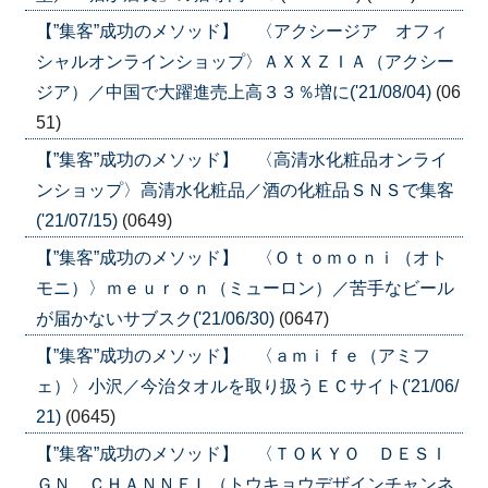
【”集客”成功のメソッド】 〈アクシージア オフィ
シャルオンラインショップ〉ＡＸＸＺＩＡ（アクシー
ジア）／中国で大躍進売上高３３％増に('21/08/04)
(06
51)
【”集客”成功のメソッド】 〈高清水化粧品オンライ
ンショップ〉高清水化粧品／酒の化粧品ＳＮＳで集客
('21/07/15)
(0649)
【”集客”成功のメソッド】 〈Ｏｔｏｍｏｎｉ（オト
モニ）〉ｍｅｕｒｏｎ（ミューロン）／苦手なビール
が届かないサブスク('21/06/30)
(0647)
【”集客”成功のメソッド】 〈ａｍｉｆｅ（アミフ
ェ）〉小沢／今治タオルを取り扱うＥＣサイト('21/06/
21)
(0645)
【”集客”成功のメソッド】 〈ＴＯＫＹＯ ＤＥＳＩ
ＧＮ ＣＨＡＮＮＥＬ（トウキョウデザインチャンネ