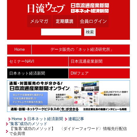
Home
データ販売の「ネット経済研究所」
セミナーNAVI
日本流通産業新聞
日本ネット経済新聞
DMフェア
Home
日本ネット経済新聞
連載記事
”集客”成功のメソッド
【”集客”成功のメソッド】 〈ダイドーフォワード〉情報先行配信
で会員増