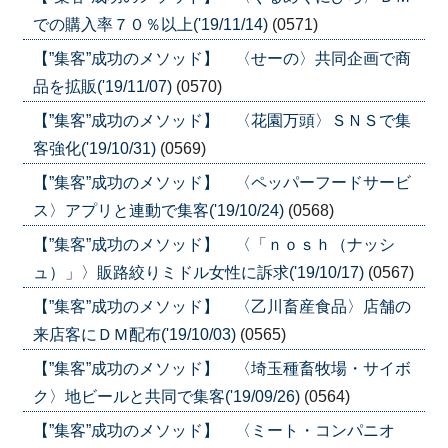
での購入率７０％以上('19/11/14)
(0571)
【”集客”成功のメソッド】 〈せーの〉共同企画で商
品を拡販('19/11/07)
(0570)
【”集客”成功のメソッド】 〈花園万頭〉ＳＮＳで集
客強化('19/10/31)
(0569)
【”集客”成功のメソッド】 〈ペッパーフードサービ
ス〉アプリと連動で集客('19/10/24)
(0568)
【”集客”成功のメソッド】 〈「ｎｏｓｈ（ナッシ
ュ）」〉販路絞りミドル女性に訴求('19/10/17)
(0567)
【”集客”成功のメソッド】 〈乙川畜産食品〉店舗の
来店客にＤＭ配布('19/10/03)
(0565)
【”集客”成功のメソッド】 〈埼玉種畜牧場・サイボ
ク〉地ビールと共同で集客('19/09/26)
(0564)
【”集客”成功のメソッド】 〈ミート・コンパニオ