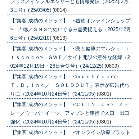
プラス／インフルエンサーとも情報発信（2025年2月1
3日号）('25/03/05)
(0814)
【”集客”成功のメソッド】 <吉徳オンラインショップ
> 吉徳／ＳＮＳでぬいぐるみ需要捉える（2025年2月
6日号）('25/02/10)
(0813)
【”集客”成功のメソッド】 <美と健康のマルシェ ｉ
ｔｓｃｏｃｏ> ＧＷＦ／サイト開設の意外な経緯（2
024年12月19日・26日合併号）('24/12/25)
(0809)
【”集客”成功のメソッド】 <ｍｕｓｈｒｏｏｍ>
Ｔ．Ｄ，Ｉｎｃ／「ＳＯＬＤＯＵＴ」表示が広告代わ
りに（2024年10月24日号）('24/11/05)
(0801)
【”集客”成功のメソッド】 <ＣＬＩＮＩＣＳ> メド
レー／ウーバーイーツ、アマゾンと連携で入口・出口
強化（2024年10月24日号）('24/11/05)
(0801)
【”集客”成功のメソッド】 <オンライン診療プラット