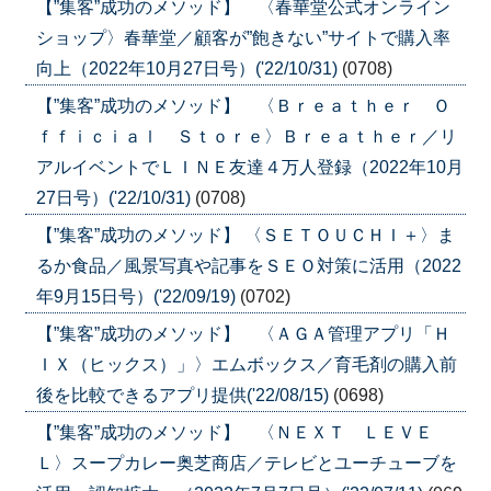
【”集客”成功のメソッド】 〈春華堂公式オンライン
ショップ〉春華堂／顧客が”飽きない”サイトで購入率
向上（2022年10月27日号）('22/10/31)
(0708)
【”集客”成功のメソッド】 〈Ｂｒｅａｔｈｅｒ Ｏ
ｆｆｉｃｉａｌ Ｓｔｏｒｅ〉Ｂｒｅａｔｈｅｒ／リ
アルイベントでＬＩＮＥ友達４万人登録（2022年10月
27日号）('22/10/31)
(0708)
【”集客”成功のメソッド】 〈ＳＥＴＯＵＣＨＩ＋〉ま
るか食品／風景写真や記事をＳＥＯ対策に活用（2022
年9月15日号）('22/09/19)
(0702)
【”集客”成功のメソッド】 〈ＡＧＡ管理アプリ「Ｈ
ＩＸ（ヒックス）」〉エムボックス／育毛剤の購入前
後を比較できるアプリ提供('22/08/15)
(0698)
【”集客”成功のメソッド】 〈ＮＥＸＴ ＬＥＶＥ
Ｌ〉スープカレー奥芝商店／テレビとユーチューブを