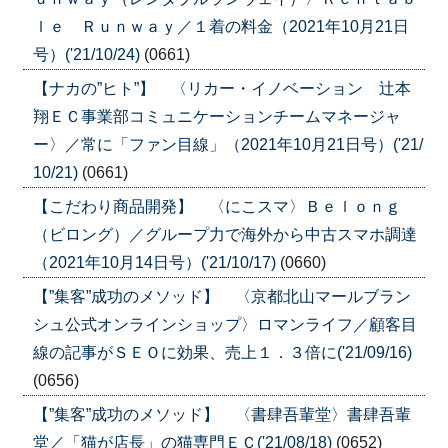
ｌｅ Ｒｕｎｗａｙ／１着の料金（2021年10月21日
号）('21/10/24)
(0661)
【ナカの”ヒト”】 〈リカー・イノベーション 辻本
翔ＥＣ事業部コミュニケーションチームマネージャ
ー〉／常に「ファン目線」（2021年10月21日号）('21/
10/21)
(0661)
【こだわり商品開発】 〈にこスマ〉Ｂｅｌｏｎｇ
（ビロング）／グループ力で海外から中古スマホ調達
（2021年10月14日号）('21/10/17)
(0660)
【”集客”成功のメソッド】 〈京都北山マールブラン
シュ公式オンラインショップ〉ロマンライフ／顧客目
線の記事がＳＥＯに効果、売上１．３倍に('21/09/16)
(0656)
【”集客”成功のメソッド】 〈書肆吾輩堂〉書肆吾輩
堂／「猫が店長」の猫専門ＥＣ('21/08/18)
(0652)