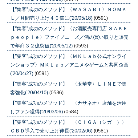
【”集客”成功のメソッド】〈ＷＡＳＡＢＩ〉ＮＯＭＡ
Ｌ／月間売り上げ４０倍に('20/05/18)
(0591)
【”集客”成功のメソッド】〈お酒販売専門店 ＳＡＫＥ
ｐｅｏｐｌｅ〉ファイブニーズ／酒の買い取りと販売
で年商３２億突破('20/05/12)
(0593)
【”集客”成功のメソッド】〈ＭＫＬａｂ公式オンライ
ンショップ〉ＭＫＬａｂ／アニメやゲームと共同企画
('20/04/27)
(0591)
【”集客”成功のメソッド】 〈玉華堂〉ＬＩＮＥで集
客強化('20/04/10)
(0586)
【”集客”成功のメソッド】 〈カサネオ〉店舗を活用
しファン獲得('20/03/06)
(0584)
【”集客”成功のメソッド】 〈ＣＩＧＡ（シガー）〉
ＣＢＤ導入で売り上げ伸長('20/02/06)
(0581)