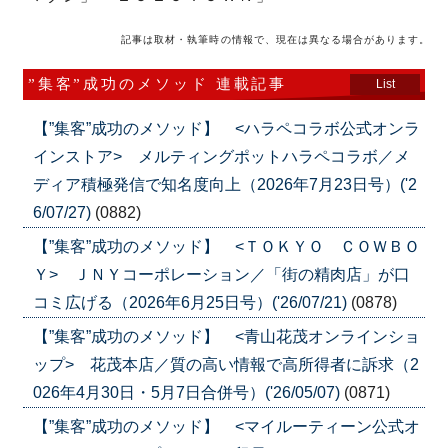
記事は取材・執筆時の情報で、現在は異なる場合があります。
”集客”成功のメソッド 連載記事
List
【”集客”成功のメソッド】 <ハラペコラボ公式オンラ
インストア> メルティングポットハラペコラボ／メ
ディア積極発信で知名度向上（2026年7月23日号）('2
6/07/27)
(0882)
【”集客”成功のメソッド】 <ＴＯＫＹＯ ＣＯＷＢＯ
Ｙ> ＪＮＹコーポレーション／「街の精肉店」が口
コミ広げる（2026年6月25日号）('26/07/21)
(0878)
【”集客”成功のメソッド】 <青山花茂オンラインショ
ップ> 花茂本店／質の高い情報で高所得者に訴求（2
026年4月30日・5月7日合併号）('26/05/07)
(0871)
【”集客”成功のメソッド】 <マイルーティーン公式オ