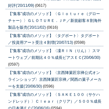
好評('20/11/09)
(0617)
【”集客”成功のメソッド】〈Ｇｌｏｔｕｒｅ（グロー
チャー）〉ＧＬＯＴＵＲＥ．ＪＰ／新規顧客８割海外
製品を販売('20/11/02)
(0616)
【”集客”成功のメソッド】〈タグボート〉タグボート
／投資用アート受注４割増('20/07/13)
(0598)
【”集客”成功のメソッド】〈凜ＲＩＮ（りん）〉スマ
ートウェブ／前期比４０％成長ピアスＥＣ('20/06/30)
(0597)
【”集客”成功のメソッド】〈京西陣菓匠宗禅公式オン
ラインショップ〉京西陣菓匠宗禅／関西の菓子メーカ
ーを支援('20/06/30)
(0596)
【”集客”成功のメソッド】〈ＳＡＫＥ１００（サケハ
ンドレッド）〉Ｃｌｅａｒ（クリア）／５００％成長
の日本酒ＥＣ('20/06/16)
(0594)