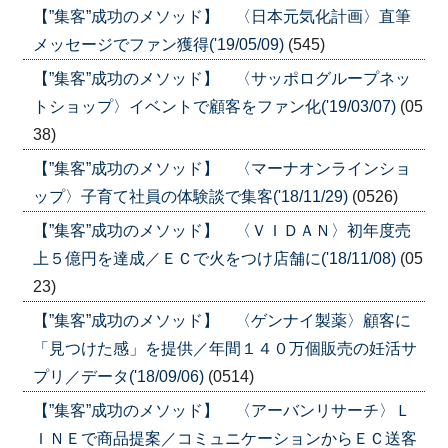
【”集客”成功のメソッド】 〈日本元気化計画〉直筆
メッセージでファン獲得('19/05/09)
(545)
【”集客”成功のメソッド】 〈サッポログループネッ
トショップ〉イベントで顧客をファン化('19/03/07)
(05
38)
【”集客”成功のメソッド】 〈マーナオンラインショ
ップ〉子育て社員の体験談で集客('18/11/29)
(0526)
【”集客”成功のメソッド】 〈ＶＩＤＡＮ〉初年度売
上５億円を達成／ＥＣで火をつけ店舗に('18/11/08)
(05
23)
【”集客”成功のメソッド】 〈ゲンナイ製薬〉顧客に
「見つけた感」を提供／年間１４０万個販売の妊活サ
プリ／データ('18/09/06)
(0514)
【”集客”成功のメソッド】 〈アーバンリサーチ〉Ｌ
ＩＮＥで商品提案／コミュニケーションからＥＣ送客