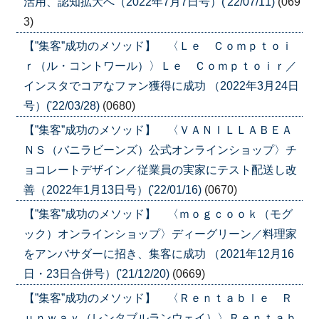
活用、認知拡大へ（2022年7月7日号）('22/07/11)
(069
3)
【”集客”成功のメソッド】 〈Ｌｅ Ｃｏｍｐｔｏｉ
ｒ（ル・コントワール）〉Ｌｅ Ｃｏｍｐｔｏｉｒ／
インスタでコアなファン獲得に成功 （2022年3月24日
号）('22/03/28)
(0680)
【”集客”成功のメソッド】 〈ＶＡＮＩＬＬＡＢＥＡ
ＮＳ（バニラビーンズ）公式オンラインショップ〉チ
ョコレートデザイン／従業員の実家にテスト配送し改
善（2022年1月13日号）('22/01/16)
(0670)
【”集客”成功のメソッド】 〈ｍｏｇｃｏｏｋ（モグ
ック）オンラインショップ〉ディーグリーン／料理家
をアンバサダーに招き、集客に成功 （2021年12月16
日・23日合併号）('21/12/20)
(0669)
【”集客”成功のメソッド】 〈Ｒｅｎｔａｂｌｅ Ｒ
ｕｎｗａｙ（レンタブルランウェイ）〉Ｒｅｎｔａｂ