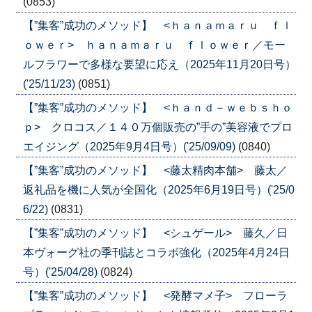
(0853)
【”集客”成功のメソッド】 <ｈａｎａｍａｒｕ ｆｌ
ｏｗｅｒ> ｈａｎａｍａｒｕ ｆｌｏｗｅｒ／モー
ルフラワーで多様な要望に応え（2025年11月20日号）
('25/11/23)
(0851)
【”集客”成功のメソッド】 <ｈａｎｄ－ｗｅｂｓｈｏ
ｐ> クロコス／１４０万個販売の”手の”美容液でプロ
エイジング（2025年9月4日号）('25/09/09)
(0840)
【”集客”成功のメソッド】 <藤太精肉本舗> 藤太／
返礼品を機に人気が全国化（2025年6月19日号）('25/0
6/22)
(0831)
【”集客”成功のメソッド】 <シュゲール> 藤久／日
本ヴォーグ社の季刊誌とコラボ強化（2025年4月24日
号）('25/04/28)
(0824)
【”集客”成功のメソッド】 <発酵マメ子> フローラ