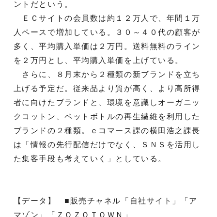
ントだという。
ＥＣサイトの会員数は約１２万人で、年間１万
人ペースで増加している。３０～４０代の顧客が
多く、平均購入単価は２万円。送料無料のライン
を２万円とし、平均購入単価を上げている。
さらに、８月末から２種類の新ブランドを立ち
上げる予定だ。従来品より質が高く、より高所得
者に向けたブランドと、環境を意識しオーガニッ
クコットン、ペットボトルの再生繊維を利用した
ブランドの２種類。ｅコマース課の横田浩之課長
は「情報の先行配信だけでなく、ＳＮＳを活用し
た集客手段も考えていく」としている。
【データ】 ■販売チャネル「自社サイト」「ア
マゾン」「ＺＯＺＯＴＯＷＮ」