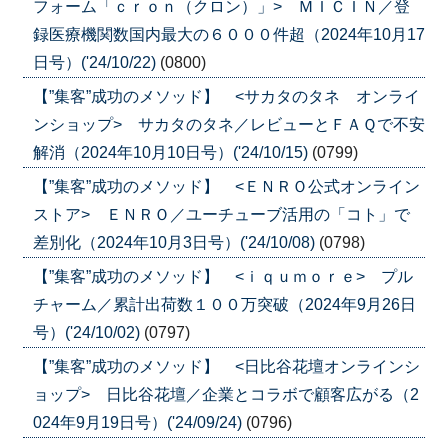
フォーム「ｃｒｏｎ（クロン）」> ＭＩＣＩＮ／登
録医療機関数国内最大の６０００件超（2024年10月17
日号）('24/10/22)
(0800)
【”集客”成功のメソッド】 <サカタのタネ オンライ
ンショップ> サカタのタネ／レビューとＦＡＱで不安
解消（2024年10月10日号）('24/10/15)
(0799)
【”集客”成功のメソッド】 <ＥＮＲＯ公式オンライン
ストア> ＥＮＲＯ／ユーチューブ活用の「コト」で
差別化（2024年10月3日号）('24/10/08)
(0798)
【”集客”成功のメソッド】 <ｉｑｕｍｏｒｅ> プル
チャーム／累計出荷数１００万突破（2024年9月26日
号）('24/10/02)
(0797)
【”集客”成功のメソッド】 <日比谷花壇オンラインシ
ョップ> 日比谷花壇／企業とコラボで顧客広がる（2
024年9月19日号）('24/09/24)
(0796)