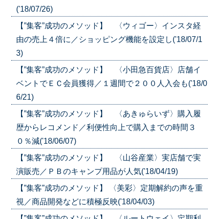
('18/07/26)
【”集客”成功のメソッド】 〈ウィゴー〉インスタ経
由の売上４倍に／ショッピング機能を設定し('18/07/1
3)
【”集客”成功のメソッド】 〈小田急百貨店〉店舗イ
ベントでＥＣ会員獲得／１週間で２００人入会も('18/0
6/21)
【”集客”成功のメソッド】 〈あきゅらいず〉購入履
歴からレコメンド／利便性向上で購入までの時間３
０％減('18/06/07)
【”集客”成功のメソッド】 〈山谷産業〉実店舗で実
演販売／ＰＢのキャンプ用品が人気('18/04/19)
【”集客”成功のメソッド】 〈美彩〉定期解約の声を重
視／商品開発などに積極反映('18/04/03)
【”集客”成功のメソッド】 〈ルートウェイ〉定期利