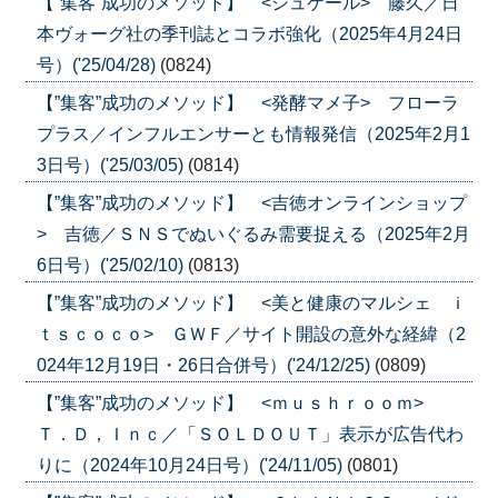
【”集客”成功のメソッド】 <シュゲール> 藤久／日
本ヴォーグ社の季刊誌とコラボ強化（2025年4月24日
号）('25/04/28)
(0824)
【”集客”成功のメソッド】 <発酵マメ子> フローラ
プラス／インフルエンサーとも情報発信（2025年2月1
3日号）('25/03/05)
(0814)
【”集客”成功のメソッド】 <吉徳オンラインショップ
> 吉徳／ＳＮＳでぬいぐるみ需要捉える（2025年2月
6日号）('25/02/10)
(0813)
【”集客”成功のメソッド】 <美と健康のマルシェ ｉ
ｔｓｃｏｃｏ> ＧＷＦ／サイト開設の意外な経緯（2
024年12月19日・26日合併号）('24/12/25)
(0809)
【”集客”成功のメソッド】 <ｍｕｓｈｒｏｏｍ>
Ｔ．Ｄ，Ｉｎｃ／「ＳＯＬＤＯＵＴ」表示が広告代わ
りに（2024年10月24日号）('24/11/05)
(0801)