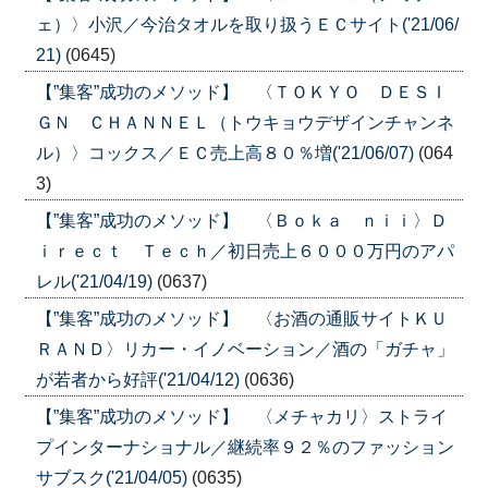
ェ）〉小沢／今治タオルを取り扱うＥＣサイト('21/06/
21)
(0645)
【”集客”成功のメソッド】 〈ＴＯＫＹＯ ＤＥＳＩ
ＧＮ ＣＨＡＮＮＥＬ（トウキョウデザインチャンネ
ル）〉コックス／ＥＣ売上高８０％増('21/06/07)
(064
3)
【”集客”成功のメソッド】 〈Ｂｏｋａ ｎｉｉ〉Ｄ
ｉｒｅｃｔ Ｔｅｃｈ／初日売上６０００万円のアパ
レル('21/04/19)
(0637)
【”集客”成功のメソッド】 〈お酒の通販サイトＫＵ
ＲＡＮＤ〉リカー・イノベーション／酒の「ガチャ」
が若者から好評('21/04/12)
(0636)
【”集客”成功のメソッド】 〈メチャカリ〉ストライ
プインターナショナル／継続率９２％のファッション
サブスク('21/04/05)
(0635)