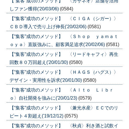
【”集客”成功のメソッド】 〈カサネオ〉店舗を活用
しファン獲得('20/03/06)
(0584)
【”集客”成功のメソッド】 〈ＣＩＧＡ（シガー）〉
ＣＢＤ導入で売り上げ伸長('20/02/06)
(0581)
【”集客”成功のメソッド】 〈Ｓｈｏｐ ｙａｍａｔ
ｏｙａ〉直販強みに、顧客満足追求('20/02/06)
(0581)
【”集客”成功のメソッド】 〈リードキャフィ〉再生
回数８０万回超え('20/01/30)
(0580)
【”集客”成功のメソッド】 〈ＨＡＧＳ（ハグス）〉
デザイン・実用性を訴求('20/01/30)
(0580)
【”集客”成功のメソッド】 〈Ａｌｔｏ Ｌｉｂｒ
ｏ〉自社開発を強みに('20/01/23)
(0579)
【”集客”成功のメソッド】 〈兼光水産〉ＥＣでのリ
ピート４割超え('19/12/12)
(0575)
【”集客”成功のメソッド】 〈秋貞〉利き酒と試飲イ