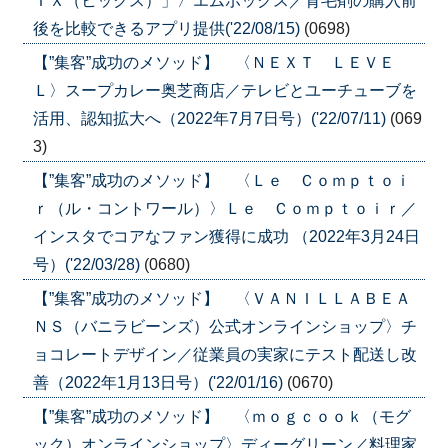
ＩＸ（ヒックス）」〉エムボックス／育毛剤の購入前
後を比較できるアプリ提供('22/08/15)
(0698)
【”集客”成功のメソッド】 〈ＮＥＸＴ ＬＥＶＥ
Ｌ〉スープカレー奥芝商店／テレビとユーチューブを
活用、認知拡大へ（2022年7月7日号）('22/07/11)
(069
3)
【”集客”成功のメソッド】 〈Ｌｅ Ｃｏｍｐｔｏｉ
ｒ（ル・コントワール）〉Ｌｅ Ｃｏｍｐｔｏｉｒ／
インスタでコアなファン獲得に成功 （2022年3月24日
号）('22/03/28)
(0680)
【”集客”成功のメソッド】 〈ＶＡＮＩＬＬＡＢＥＡ
ＮＳ（バニラビーンズ）公式オンラインショップ〉チ
ョコレートデザイン／従業員の実家にテスト配送し改
善（2022年1月13日号）('22/01/16)
(0670)
【”集客”成功のメソッド】 〈ｍｏｇｃｏｏｋ（モグ
ック）オンラインショップ〉ディーグリーン／料理家