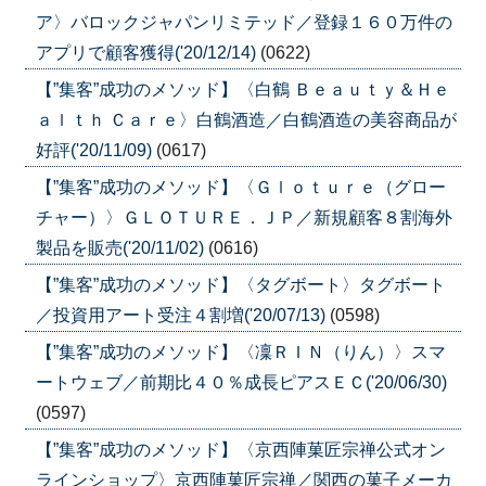
ア〉バロックジャパンリミテッド／登録１６０万件の
アプリで顧客獲得('20/12/14)
(0622)
【”集客”成功のメソッド】〈白鶴 Ｂｅａｕｔｙ＆Ｈｅ
ａｌｔｈ Ｃａｒｅ〉白鶴酒造／白鶴酒造の美容商品が
好評('20/11/09)
(0617)
【”集客”成功のメソッド】〈Ｇｌｏｔｕｒｅ（グロー
チャー）〉ＧＬＯＴＵＲＥ．ＪＰ／新規顧客８割海外
製品を販売('20/11/02)
(0616)
【”集客”成功のメソッド】〈タグボート〉タグボート
／投資用アート受注４割増('20/07/13)
(0598)
【”集客”成功のメソッド】〈凜ＲＩＮ（りん）〉スマ
ートウェブ／前期比４０％成長ピアスＥＣ('20/06/30)
(0597)
【”集客”成功のメソッド】〈京西陣菓匠宗禅公式オン
ラインショップ〉京西陣菓匠宗禅／関西の菓子メーカ