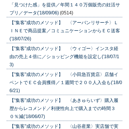
「見つけた感」を提供／年間１４０万個販売の妊活サ
プリ／データ('18/09/06)
(0514)
【”集客”成功のメソッド】 〈アーバンリサーチ〉Ｌ
ＩＮＥで商品提案／コミュニケーションからＥＣ送客
('18/07/26)
【”集客”成功のメソッド】 〈ウィゴー〉インスタ経
由の売上４倍に／ショッピング機能を設定し('18/07/1
3)
【”集客”成功のメソッド】 〈小田急百貨店〉店舗イ
ベントでＥＣ会員獲得／１週間で２００人入会も('18/0
6/21)
【”集客”成功のメソッド】 〈あきゅらいず〉購入履
歴からレコメンド／利便性向上で購入までの時間３
０％減('18/06/07)
【”集客”成功のメソッド】 〈山谷産業〉実店舗で実