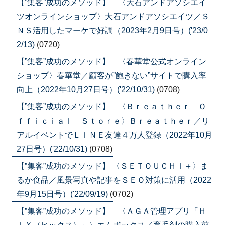
【”集客”成功のメソッド】 〈大石アンドアソシエイ
ツオンラインショップ〉大石アンドアソシエイツ／Ｓ
ＮＳ活用したマーケで好調（2023年2月9日号）('23/0
2/13)
(0720)
【”集客”成功のメソッド】 〈春華堂公式オンライン
ショップ〉春華堂／顧客が”飽きない”サイトで購入率
向上（2022年10月27日号）('22/10/31)
(0708)
【”集客”成功のメソッド】 〈Ｂｒｅａｔｈｅｒ Ｏ
ｆｆｉｃｉａｌ Ｓｔｏｒｅ〉Ｂｒｅａｔｈｅｒ／リ
アルイベントでＬＩＮＥ友達４万人登録（2022年10月
27日号）('22/10/31)
(0708)
【”集客”成功のメソッド】 〈ＳＥＴＯＵＣＨＩ＋〉ま
るか食品／風景写真や記事をＳＥＯ対策に活用（2022
年9月15日号）('22/09/19)
(0702)
【”集客”成功のメソッド】 〈ＡＧＡ管理アプリ「Ｈ