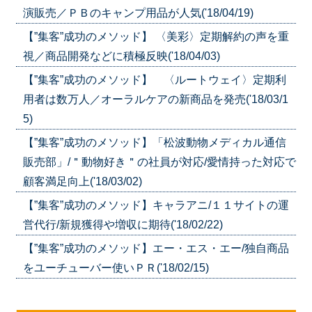
演販売／ＰＢのキャンプ用品が人気('18/04/19)
【”集客”成功のメソッド】 〈美彩〉定期解約の声を重
視／商品開発などに積極反映('18/04/03)
【”集客”成功のメソッド】 〈ルートウェイ〉定期利
用者は数万人／オーラルケアの新商品を発売('18/03/1
5)
【”集客”成功のメソッド】「松波動物メディカル通信
販売部」/＂動物好き＂の社員が対応/愛情持った対応で
顧客満足向上('18/03/02)
【”集客”成功のメソッド】キャラアニ/１１サイトの運
営代行/新規獲得や増収に期待('18/02/22)
【”集客”成功のメソッド】エー・エス・エー/独自商品
をユーチューバー使いＰＲ('18/02/15)