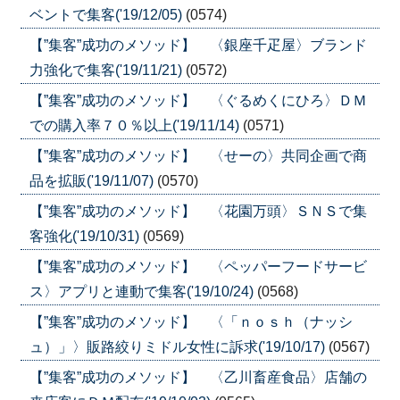
ベントで集客('19/12/05)
(0574)
【”集客”成功のメソッド】 〈銀座千疋屋〉ブランド
力強化で集客('19/11/21)
(0572)
【”集客”成功のメソッド】 〈ぐるめくにひろ〉ＤＭ
での購入率７０％以上('19/11/14)
(0571)
【”集客”成功のメソッド】 〈せーの〉共同企画で商
品を拡販('19/11/07)
(0570)
【”集客”成功のメソッド】 〈花園万頭〉ＳＮＳで集
客強化('19/10/31)
(0569)
【”集客”成功のメソッド】 〈ペッパーフードサービ
ス〉アプリと連動で集客('19/10/24)
(0568)
【”集客”成功のメソッド】 〈「ｎｏｓｈ（ナッシ
ュ）」〉販路絞りミドル女性に訴求('19/10/17)
(0567)
【”集客”成功のメソッド】 〈乙川畜産食品〉店舗の