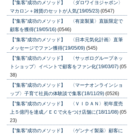
【”集客”成功のメソッド】 〈ダロワイヨジャポン〉
マカロン＋雑貨のセットが人気('19/05/23)
(0547)
【”集客”成功のメソッド】 〈有楽製菓〉直販限定で
顧客を獲得('19/05/16)
(0546)
【”集客”成功のメソッド】 〈日本元気化計画〉直筆
メッセージでファン獲得('19/05/09)
(545)
【”集客”成功のメソッド】 〈サッポログループネッ
トショップ〉イベントで顧客をファン化('19/03/07)
(05
38)
【”集客”成功のメソッド】 〈マーナオンラインショ
ップ〉子育て社員の体験談で集客('18/11/29)
(0526)
【”集客”成功のメソッド】 〈ＶＩＤＡＮ〉初年度売
上５億円を達成／ＥＣで火をつけ店舗に('18/11/08)
(05
23)
【”集客”成功のメソッド】 〈ゲンナイ製薬〉顧客に