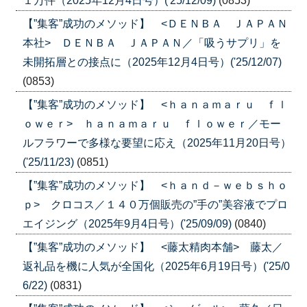
１万件（2025年12月4日号）('25/12/09)
(0853)
【”集客”成功のメソッド】 <ＤＥＮＢＡ ＪＡＰＡＮ
本社> ＤＥＮＢＡ ＪＡＰＡＮ／「吸うサプリ」を
未開拓層との接点に（2025年12月4日号）('25/12/07)
(0853)
【”集客”成功のメソッド】 <ｈａｎａｍａｒｕ ｆｌ
ｏｗｅｒ> ｈａｎａｍａｒｕ ｆｌｏｗｅｒ／モー
ルフラワーで多様な要望に応え（2025年11月20日号）
('25/11/23)
(0851)
【”集客”成功のメソッド】 <ｈａｎｄ－ｗｅｂｓｈｏ
ｐ> クロコス／１４０万個販売の”手の”美容液でプロ
エイジング（2025年9月4日号）('25/09/09)
(0840)
【”集客”成功のメソッド】 <藤太精肉本舗> 藤太／
返礼品を機に人気が全国化（2025年6月19日号）('25/0
6/22)
(0831)