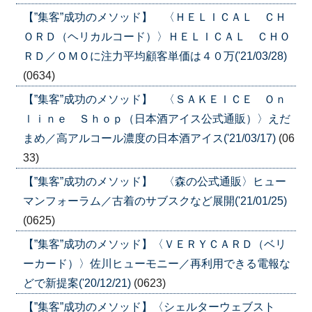
【”集客”成功のメソッド】 〈ＨＥＬＩＣＡＬ ＣＨ
ＯＲＤ（ヘリカルコード）〉ＨＥＬＩＣＡＬ ＣＨＯ
ＲＤ／ＯＭＯに注力平均顧客単価は４０万('21/03/28)
(0634)
【”集客”成功のメソッド】 〈ＳＡＫＥＩＣＥ Ｏｎ
ｌｉｎｅ Ｓｈｏｐ（日本酒アイス公式通販）〉えだ
まめ／高アルコール濃度の日本酒アイス('21/03/17)
(06
33)
【”集客”成功のメソッド】 〈森の公式通販〉ヒュー
マンフォーラム／古着のサブスクなど展開('21/01/25)
(0625)
【”集客”成功のメソッド】〈ＶＥＲＹＣＡＲＤ（ベリ
ーカード）〉佐川ヒューモニー／再利用できる電報な
どで新提案('20/12/21)
(0623)
【”集客”成功のメソッド】〈シェルターウェブスト