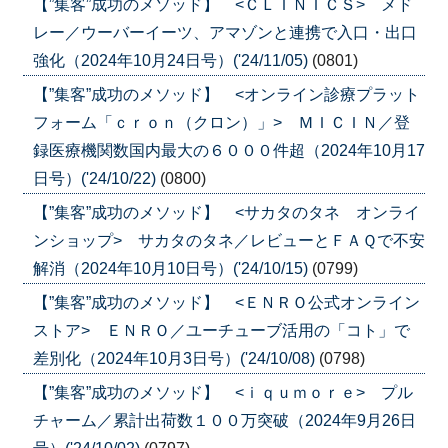
【”集客”成功のメソッド】 <ＣＬＩＮＩＣＳ> メド
レー／ウーバーイーツ、アマゾンと連携で入口・出口
強化（2024年10月24日号）('24/11/05)
(0801)
【”集客”成功のメソッド】 <オンライン診療プラット
フォーム「ｃｒｏｎ（クロン）」> ＭＩＣＩＮ／登
録医療機関数国内最大の６０００件超（2024年10月17
日号）('24/10/22)
(0800)
【”集客”成功のメソッド】 <サカタのタネ オンライ
ンショップ> サカタのタネ／レビューとＦＡＱで不安
解消（2024年10月10日号）('24/10/15)
(0799)
【”集客”成功のメソッド】 <ＥＮＲＯ公式オンライン
ストア> ＥＮＲＯ／ユーチューブ活用の「コト」で
差別化（2024年10月3日号）('24/10/08)
(0798)
【”集客”成功のメソッド】 <ｉｑｕｍｏｒｅ> プル
チャーム／累計出荷数１００万突破（2024年9月26日