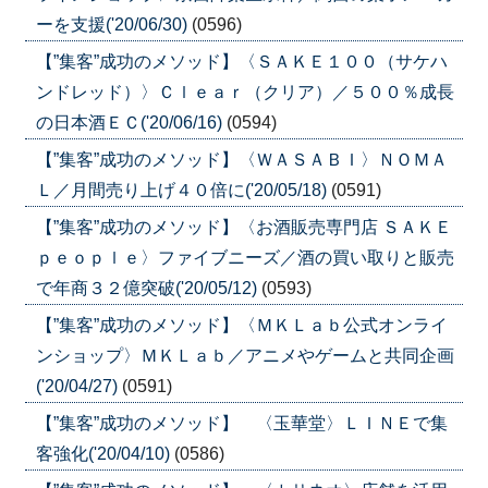
ーを支援('20/06/30)
(0596)
【”集客”成功のメソッド】〈ＳＡＫＥ１００（サケハ
ンドレッド）〉Ｃｌｅａｒ（クリア）／５００％成長
の日本酒ＥＣ('20/06/16)
(0594)
【”集客”成功のメソッド】〈ＷＡＳＡＢＩ〉ＮＯＭＡ
Ｌ／月間売り上げ４０倍に('20/05/18)
(0591)
【”集客”成功のメソッド】〈お酒販売専門店 ＳＡＫＥ
ｐｅｏｐｌｅ〉ファイブニーズ／酒の買い取りと販売
で年商３２億突破('20/05/12)
(0593)
【”集客”成功のメソッド】〈ＭＫＬａｂ公式オンライ
ンショップ〉ＭＫＬａｂ／アニメやゲームと共同企画
('20/04/27)
(0591)
【”集客”成功のメソッド】 〈玉華堂〉ＬＩＮＥで集
客強化('20/04/10)
(0586)