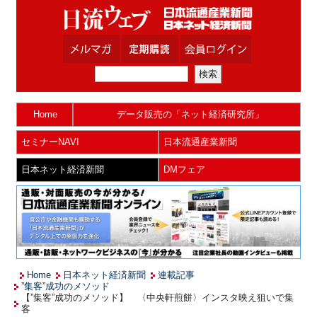
Home
データ販売の「ネット経済研究所」
セミナーNAVI
日本流通産業新聞
日本ネット経済新聞
DMフェア
Home
日本ネット経済新聞
連載記事
”集客”成功のメソッド
【”集客”成功のメソッド】 〈中央軒煎餅〉インスタ映え狙いで集
客