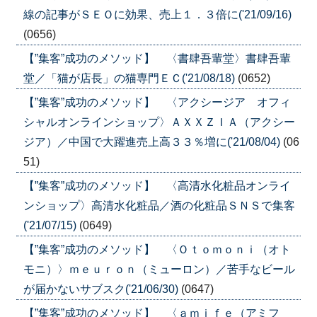
線の記事がＳＥＯに効果、売上１．３倍に('21/09/16)
(0656)
【”集客”成功のメソッド】 〈書肆吾輩堂〉書肆吾輩
堂／「猫が店長」の猫専門ＥＣ('21/08/18)
(0652)
【”集客”成功のメソッド】 〈アクシージア オフィ
シャルオンラインショップ〉ＡＸＸＺＩＡ（アクシー
ジア）／中国で大躍進売上高３３％増に('21/08/04)
(06
51)
【”集客”成功のメソッド】 〈高清水化粧品オンライ
ンショップ〉高清水化粧品／酒の化粧品ＳＮＳで集客
('21/07/15)
(0649)
【”集客”成功のメソッド】 〈Ｏｔｏｍｏｎｉ（オト
モニ）〉ｍｅｕｒｏｎ（ミューロン）／苦手なビール
が届かないサブスク('21/06/30)
(0647)
【”集客”成功のメソッド】 〈ａｍｉｆｅ（アミフ