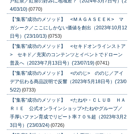
戸紅茶／紅茶の好みに地域差？（2024年3月7日号）('2
4/03/10)
(0770)
【”集客”成功のメソッド】 <ＭＡＧＡＳＥＥＫ> マ
ガシーク／ここにしかない価値を創出（2023年10月12
日号）('23/10/13)
(0753)
【”集客”成功のメソッド】 <セキドオンラインストア
> セキド／充実のコンテンツとイベントでドローン
普及へ（2023年7月13日号）('23/07/19)
(0741)
【”集客”成功のメソッド】 <ののじ> ののじ／アイ
デア伝わる商品説明で反響（2023年5月18日号）('23/0
5/22)
(0733)
【”集客”成功のメソッド】 <たねや・ＣＬＵＢ ＨＡ
ＲＩＥ 公式オンラインショップ>たねやグループ／
手厚いファン育成でリピート率７０％超（2023年3月2
3日号）('23/03/24)
(0726)