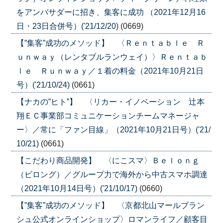
をアンバサダーに招き、集客に成功 （2021年12月16
日・23日合併号）('21/12/20)
(0669)
【”集客”成功のメソッド】 〈Ｒｅｎｔａｂｌｅ Ｒ
ｕｎｗａｙ（レンタブルランウェイ）〉Ｒｅｎｔａｂ
ｌｅ Ｒｕｎｗａｙ／１着の料金（2021年10月21日
号）('21/10/24)
(0661)
【ナカの”ヒト”】 〈リカー・イノベーション 辻本
翔ＥＣ事業部コミュニケーションチームマネージャ
ー〉／常に「ファン目線」（2021年10月21日号）('21/
10/21)
(0661)
【こだわり商品開発】 〈にこスマ〉Ｂｅｌｏｎｇ
（ビロング）／グループ力で海外から中古スマホ調達
（2021年10月14日号）('21/10/17)
(0660)
【”集客”成功のメソッド】 〈京都北山マールブラン
シュ公式オンラインショップ〉ロマンライフ／顧客目