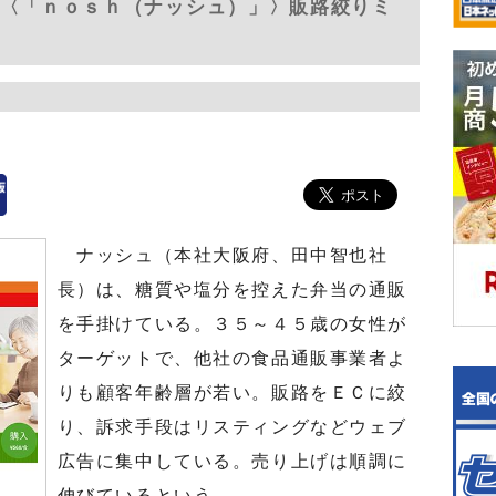
 〈「ｎｏｓｈ（ナッシュ）」〉販路絞りミ
ナッシュ（本社大阪府、田中智也社
長）は、糖質や塩分を控えた弁当の通販
を手掛けている。３５～４５歳の女性が
ターゲットで、他社の食品通販事業者よ
りも顧客年齢層が若い。販路をＥＣに絞
り、訴求手段はリスティングなどウェブ
広告に集中している。売り上げは順調に
伸びているという。