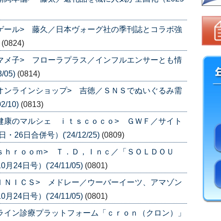
ュゲール> 藤久／日本ヴォーグ社の季刊誌とコラボ強
)
(0824)
酵マメ子> フローラプラス／インフルエンサーとも情
/05)
(0814)
徳オンラインショップ> 吉徳／ＳＮＳでぬいぐるみ需
/10)
(0813)
と健康のマルシェ ｉｔｓｃｏｃｏ> ＧＷＦ／サイト
26日合併号）('24/12/25)
(0809)
ｕｓｈｒｏｏｍ> Ｔ．Ｄ，Ｉｎｃ／「ＳＯＬＤＯＵ
4日号）('24/11/05)
(0801)
ＬＩＮＩＣＳ> メドレー／ウーバーイーツ、アマゾン
4日号）('24/11/05)
(0801)
ンライン診療プラットフォーム「ｃｒｏｎ（クロン）」