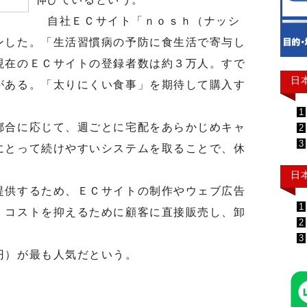
自社ＥＣサイト「ｎｏｓｈ（ナッシ
ンした。「生活習慣病の予防に食生活で寄与し
現在のＥＣサイトの登録者数は約３万人。すで
日
がある。「太りにくい食事」を期待して購入す
1
合に応じて、週ごとに宅配をあらかじめキャ
2
3
にとって続けやすいシステムを取ることで、休
日
供するため、ＥＣサイトの制作やウェブ広告
1
。コストを抑えるために顧客に直接販売し、卸
2
3
）が最も人気だという。