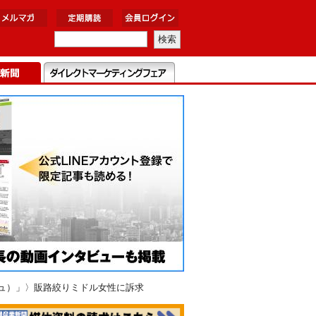
シュ）」〉販路絞りミドル女性に訴求