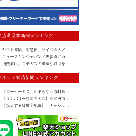
本流通産業新聞ランキング
ヤマト運輸／宅急便、サイズ拡大／…
ニュースキンジャパン／表参道にカ…
消費者庁／ニチガスの違法な取引を…
本ネット経済新聞ランキング
【コーヒーＥＣ】止まらない原料高…
【リカバリーウエアＥＣ】６兆円市…
【拡大する冷凍宅配食】 ナッシュ…