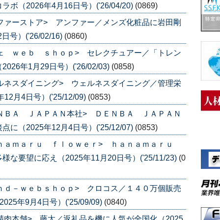
026年4月16日号）('26/04/20)
(0869)
ンファーストア> アンファー／メンズ化粧品に岩田剛
）('26/02/16)
(0860)
ジェ ｗｅｂ ｓｈｏｐ> セレクチュアー／「トレン
年1月29日号）('26/02/03)
(0858)
ェルネスダイニング> ウェルネスダイニング／管理栄
4日号）('25/12/09)
(0853)
ＥＮＢＡ ＪＡＰＡＮ本社> ＤＥＮＢＡ ＪＡＰＡＮ
025年12月4日号）('25/12/07)
(0853)
ａｎａｍａｒｕ ｆｌｏｗｅｒ> ｈａｎａｍａｒｕ
望に応え（2025年11月20日号）('25/11/23)
(0
ａｎｄ－ｗｅｂｓｈｏｐ> クロコス／１４０万個販売
年9月4日号）('25/09/09)
(0840)
精肉本舗> 藤太／返礼品を機に人気が全国化（2025