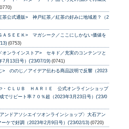
(0770)
戸紅茶公式通販> 神戸紅茶／紅茶の好みに地域差？（2
ＡＧＡＳＥＥＫ> マガシーク／ここにしかない価値を
13)
(0753)
キドオンラインストア> セキド／充実のコンテンツと
3日号）('23/07/19)
(0741)
じ> ののじ／アイデア伝わる商品説明で反響（2023
ねや・ＣＬＵＢ ＨＡＲＩＥ 公式オンラインショップ
リピート率７０％超（2023年3月23日号）('23/0
石アンドアソシエイツオンラインショップ〉大石アン
好調（2023年2月9日号）('23/02/13)
(0720)