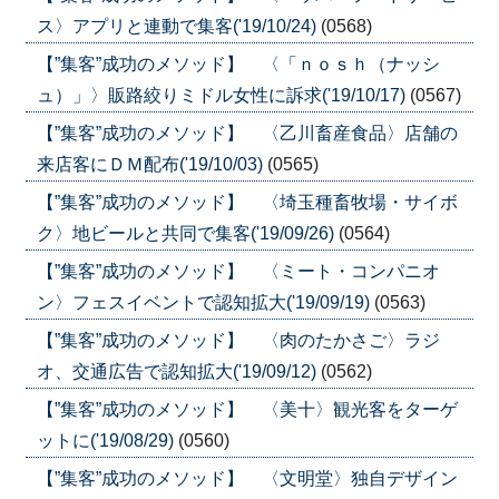
ス〉アプリと連動で集客('19/10/24)
(0568)
【”集客”成功のメソッド】 〈「ｎｏｓｈ（ナッシ
ュ）」〉販路絞りミドル女性に訴求('19/10/17)
(0567)
【”集客”成功のメソッド】 〈乙川畜産食品〉店舗の
来店客にＤＭ配布('19/10/03)
(0565)
【”集客”成功のメソッド】 〈埼玉種畜牧場・サイボ
ク〉地ビールと共同で集客('19/09/26)
(0564)
【”集客”成功のメソッド】 〈ミート・コンパニオ
ン〉フェスイベントで認知拡大('19/09/19)
(0563)
【”集客”成功のメソッド】 〈肉のたかさご〉ラジ
オ、交通広告で認知拡大('19/09/12)
(0562)
【”集客”成功のメソッド】 〈美十〉観光客をターゲ
ットに('19/08/29)
(0560)
【”集客”成功のメソッド】 〈文明堂〉独自デザイン