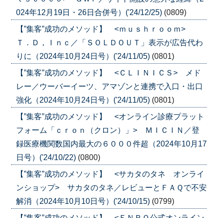
024年12月19日・26日合併号）('24/12/25)
(0809)
【”集客”成功のメソッド】 <ｍｕｓｈｒｏｏｍ>
Ｔ．Ｄ，Ｉｎｃ／「ＳＯＬＤＯＵＴ」表示が広告代わ
りに（2024年10月24日号）('24/11/05)
(0801)
【”集客”成功のメソッド】 <ＣＬＩＮＩＣＳ> メド
レー／ウーバーイーツ、アマゾンと連携で入口・出口
強化（2024年10月24日号）('24/11/05)
(0801)
【”集客”成功のメソッド】 <オンライン診療プラット
フォーム「ｃｒｏｎ（クロン）」> ＭＩＣＩＮ／登
録医療機関数国内最大の６０００件超（2024年10月17
日号）('24/10/22)
(0800)
【”集客”成功のメソッド】 <サカタのタネ オンライ
ンショップ> サカタのタネ／レビューとＦＡＱで不安
解消（2024年10月10日号）('24/10/15)
(0799)
【”集客”成功のメソッド】 <ＥＮＲＯ公式オンライン