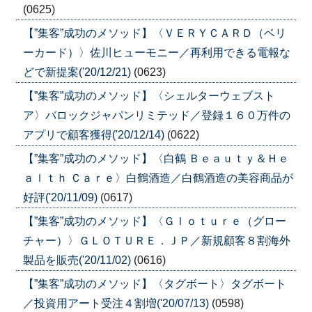
(0625)
【”集客”成功のメソッド】〈ＶＥＲＹＣＡＲＤ（ベリ
ーカード）〉佐川ヒューモニー／再利用できる電報な
どで新提案('20/12/21)
(0623)
【”集客”成功のメソッド】〈シェルターウェブスト
ア〉バロックジャパンリミテッド／登録１６０万件の
アプリで顧客獲得('20/12/14)
(0622)
【”集客”成功のメソッド】〈白鶴 Ｂｅａｕｔｙ＆Ｈｅ
ａｌｔｈ Ｃａｒｅ〉白鶴酒造／白鶴酒造の美容商品が
好評('20/11/09)
(0617)
【”集客”成功のメソッド】〈Ｇｌｏｔｕｒｅ（グロー
チャー）〉ＧＬＯＴＵＲＥ．ＪＰ／新規顧客８割海外
製品を販売('20/11/02)
(0616)
【”集客”成功のメソッド】〈タグボート〉タグボート
／投資用アート受注４割増('20/07/13)
(0598)