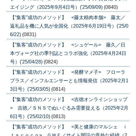
エイジング（2025年9月4日号）('25/09/09)
(0840)
【”集客”成功のメソッド】 <藤太精肉本舗> 藤太／
返礼品を機に人気が全国化（2025年6月19日号）('25/0
6/22)
(0831)
【”集客”成功のメソッド】 <シュゲール> 藤久／日
本ヴォーグ社の季刊誌とコラボ強化（2025年4月24日
号）('25/04/28)
(0824)
【”集客”成功のメソッド】 <発酵マメ子> フローラ
プラス／インフルエンサーとも情報発信（2025年2月1
3日号）('25/03/05)
(0814)
【”集客”成功のメソッド】 <吉徳オンラインショップ
> 吉徳／ＳＮＳでぬいぐるみ需要捉える（2025年2月
6日号）('25/02/10)
(0813)
【”集客”成功のメソッド】 <美と健康のマルシェ ｉ
ｔｓｃｏｃｏ> ＧＷＦ／サイト開設の意外な経緯（2