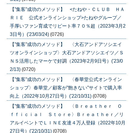
【”集客”成功のメソッド】 <たねや・ＣＬＵＢ ＨＡ
ＲＩＥ 公式オンラインショップ>たねやグループ／
手厚いファン育成でリピート率７０％超（2023年3月2
3日号）('23/03/24)
(0726)
【”集客”成功のメソッド】 〈大石アンドアソシエイ
ツオンラインショップ〉大石アンドアソシエイツ／Ｓ
ＮＳ活用したマーケで好調（2023年2月9日号）('23/0
2/13)
(0720)
【”集客”成功のメソッド】 〈春華堂公式オンライン
ショップ〉春華堂／顧客が”飽きない”サイトで購入率
向上（2022年10月27日号）('22/10/31)
(0708)
【”集客”成功のメソッド】 〈Ｂｒｅａｔｈｅｒ Ｏ
ｆｆｉｃｉａｌ Ｓｔｏｒｅ〉Ｂｒｅａｔｈｅｒ／リ
アルイベントでＬＩＮＥ友達４万人登録（2022年10月
27日号）('22/10/31)
(0708)