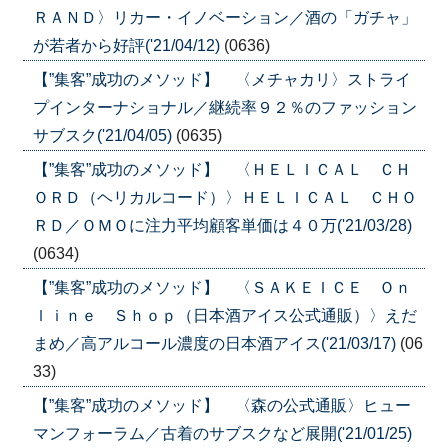
ＲＡＮＤ〉リカー・イノベーション／酒の「ガチャ」
が若者から好評('21/04/12)
(0636)
【”集客”成功のメソッド】 〈メチャカリ〉ストライ
プインターナショナル／継続率９２％のファッション
サブスク('21/04/05)
(0635)
【”集客”成功のメソッド】 〈ＨＥＬＩＣＡＬ ＣＨ
ＯＲＤ（ヘリカルコード）〉ＨＥＬＩＣＡＬ ＣＨＯ
ＲＤ／ＯＭＯに注力平均顧客単価は４０万('21/03/28)
(0634)
【”集客”成功のメソッド】 〈ＳＡＫＥＩＣＥ Ｏｎ
ｌｉｎｅ Ｓｈｏｐ（日本酒アイス公式通販）〉えだ
まめ／高アルコール濃度の日本酒アイス('21/03/17)
(06
33)
【”集客”成功のメソッド】 〈森の公式通販〉ヒュー
マンフォーラム／古着のサブスクなど展開('21/01/25)