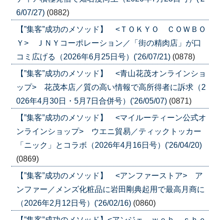
6/07/27)
(0882)
【”集客”成功のメソッド】 <ＴＯＫＹＯ ＣＯＷＢＯ
Ｙ> ＪＮＹコーポレーション／「街の精肉店」が口
コミ広げる（2026年6月25日号）('26/07/21)
(0878)
【”集客”成功のメソッド】 <青山花茂オンラインショ
ップ> 花茂本店／質の高い情報で高所得者に訴求（2
026年4月30日・5月7日合併号）('26/05/07)
(0871)
【”集客”成功のメソッド】 <マイルーティーン公式オ
ンラインショップ> ウエニ貿易／ティックトッカー
「ニック」とコラボ（2026年4月16日号）('26/04/20)
(0869)
【”集客”成功のメソッド】 <アンファーストア> ア
ンファー／メンズ化粧品に岩田剛典起用で最高月商に
（2026年2月12日号）('26/02/16)
(0860)
【”集客”成功のメソッド】<アンジェ ｗｅｂ ｓｈｏ