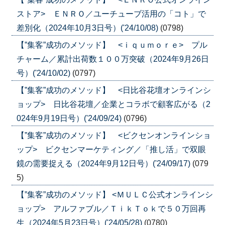
ストア> ＥＮＲＯ／ユーチューブ活用の「コト」で
差別化（2024年10月3日号）('24/10/08)
(0798)
【”集客”成功のメソッド】 <ｉｑｕｍｏｒｅ> プル
チャーム／累計出荷数１００万突破（2024年9月26日
号）('24/10/02)
(0797)
【”集客”成功のメソッド】 <日比谷花壇オンラインシ
ョップ> 日比谷花壇／企業とコラボで顧客広がる（2
024年9月19日号）('24/09/24)
(0796)
【”集客”成功のメソッド】 <ビクセンオンラインショ
ップ> ビクセンマーケティング／「推し活」で双眼
鏡の需要捉える（2024年9月12日号）('24/09/17)
(079
5)
【”集客”成功のメソッド】 <ＭＵＬＣ公式オンラインシ
ョップ> アルファブル／ＴｉｋＴｏｋで５０万回再
生（2024年5月23日号）('24/05/28)
(0780)