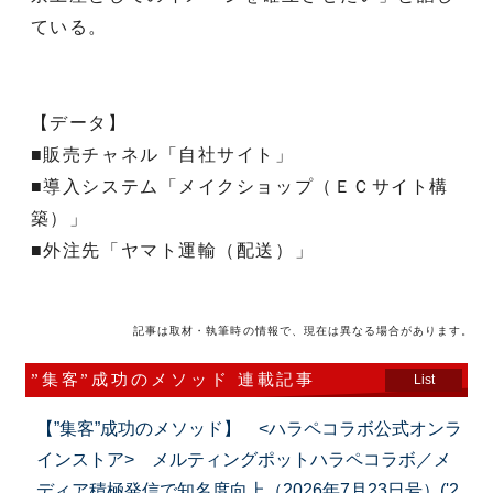
ている。
【データ】
■販売チャネル「自社サイト」
■導入システム「メイクショップ（ＥＣサイト構
築）」
■外注先「ヤマト運輸（配送）」
記事は取材・執筆時の情報で、現在は異なる場合があります。
”集客”成功のメソッド 連載記事
List
【”集客”成功のメソッド】 <ハラペコラボ公式オンラ
インストア> メルティングポットハラペコラボ／メ
ディア積極発信で知名度向上（2026年7月23日号）('2