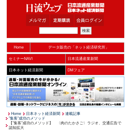
Home
データ販売の「ネット経済研究所」
セミナーNAVI
日本流通産業新聞
日本ネット経済新聞
DMフェア
Home
日本ネット経済新聞
連載記事
”集客”成功のメソッド
【”集客”成功のメソッド】 〈肉のたかさご〉ラジオ、交通広告で
認知拡大