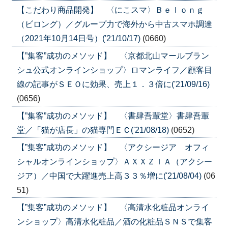
【こだわり商品開発】 〈にこスマ〉Ｂｅｌｏｎｇ
（ビロング）／グループ力で海外から中古スマホ調達
（2021年10月14日号）('21/10/17)
(0660)
【”集客”成功のメソッド】 〈京都北山マールブラン
シュ公式オンラインショップ〉ロマンライフ／顧客目
線の記事がＳＥＯに効果、売上１．３倍に('21/09/16)
(0656)
【”集客”成功のメソッド】 〈書肆吾輩堂〉書肆吾輩
堂／「猫が店長」の猫専門ＥＣ('21/08/18)
(0652)
【”集客”成功のメソッド】 〈アクシージア オフィ
シャルオンラインショップ〉ＡＸＸＺＩＡ（アクシー
ジア）／中国で大躍進売上高３３％増に('21/08/04)
(06
51)
【”集客”成功のメソッド】 〈高清水化粧品オンライ
ンショップ〉高清水化粧品／酒の化粧品ＳＮＳで集客