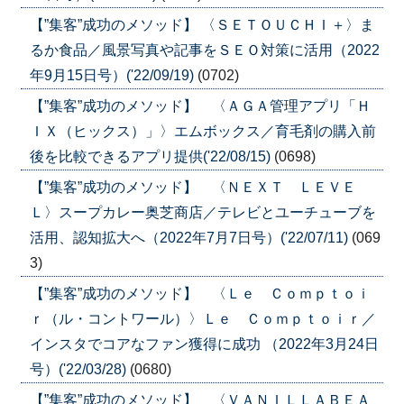
【”集客”成功のメソッド】 〈ＳＥＴＯＵＣＨＩ＋〉ま
るか食品／風景写真や記事をＳＥＯ対策に活用（2022
年9月15日号）('22/09/19)
(0702)
【”集客”成功のメソッド】 〈ＡＧＡ管理アプリ「Ｈ
ＩＸ（ヒックス）」〉エムボックス／育毛剤の購入前
後を比較できるアプリ提供('22/08/15)
(0698)
【”集客”成功のメソッド】 〈ＮＥＸＴ ＬＥＶＥ
Ｌ〉スープカレー奥芝商店／テレビとユーチューブを
活用、認知拡大へ（2022年7月7日号）('22/07/11)
(069
3)
【”集客”成功のメソッド】 〈Ｌｅ Ｃｏｍｐｔｏｉ
ｒ（ル・コントワール）〉Ｌｅ Ｃｏｍｐｔｏｉｒ／
インスタでコアなファン獲得に成功 （2022年3月24日
号）('22/03/28)
(0680)
【”集客”成功のメソッド】 〈ＶＡＮＩＬＬＡＢＥＡ