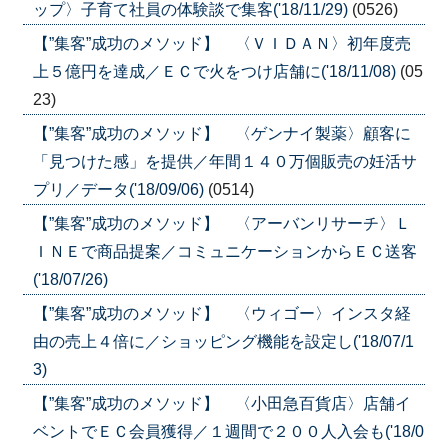
ップ〉子育て社員の体験談で集客('18/11/29)
(0526)
【”集客”成功のメソッド】 〈ＶＩＤＡＮ〉初年度売
上５億円を達成／ＥＣで火をつけ店舗に('18/11/08)
(05
23)
【”集客”成功のメソッド】 〈ゲンナイ製薬〉顧客に
「見つけた感」を提供／年間１４０万個販売の妊活サ
プリ／データ('18/09/06)
(0514)
【”集客”成功のメソッド】 〈アーバンリサーチ〉Ｌ
ＩＮＥで商品提案／コミュニケーションからＥＣ送客
('18/07/26)
【”集客”成功のメソッド】 〈ウィゴー〉インスタ経
由の売上４倍に／ショッピング機能を設定し('18/07/1
3)
【”集客”成功のメソッド】 〈小田急百貨店〉店舗イ
ベントでＥＣ会員獲得／１週間で２００人入会も('18/0