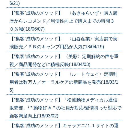
6/21)
【”集客”成功のメソッド】 〈あきゅらいず〉購入履
歴からレコメンド／利便性向上で購入までの時間３
０％減('18/06/07)
【”集客”成功のメソッド】 〈山谷産業〉実店舗で実
演販売／ＰＢのキャンプ用品が人気('18/04/19)
【”集客”成功のメソッド】 〈美彩〉定期解約の声を重
視／商品開発などに積極反映('18/04/03)
【”集客”成功のメソッド】 〈ルートウェイ〉定期利
用者は数万人／オーラルケアの新商品を発売('18/03/1
5)
【”集客”成功のメソッド】「松波動物メディカル通信
販売部」/＂動物好き＂の社員が対応/愛情持った対応で
顧客満足向上('18/03/02)
【”集客”成功のメソッド】キャラアニ/１１サイトの運