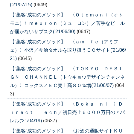
('21/07/15)
(0649)
【”集客”成功のメソッド】 〈Ｏｔｏｍｏｎｉ（オト
モニ）〉ｍｅｕｒｏｎ（ミューロン）／苦手なビール
が届かないサブスク('21/06/30)
(0647)
【”集客”成功のメソッド】 〈ａｍｉｆｅ（アミフ
ェ）〉小沢／今治タオルを取り扱うＥＣサイト('21/06/
21)
(0645)
【”集客”成功のメソッド】 〈ＴＯＫＹＯ ＤＥＳＩ
ＧＮ ＣＨＡＮＮＥＬ（トウキョウデザインチャンネ
ル）〉コックス／ＥＣ売上高８０％増('21/06/07)
(064
3)
【”集客”成功のメソッド】 〈Ｂｏｋａ ｎｉｉ〉Ｄ
ｉｒｅｃｔ Ｔｅｃｈ／初日売上６０００万円のアパ
レル('21/04/19)
(0637)
【”集客”成功のメソッド】 〈お酒の通販サイトＫＵ