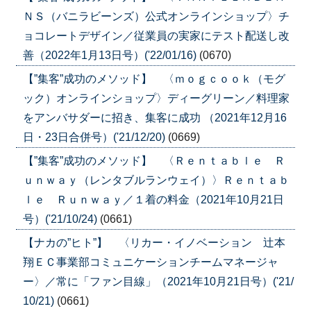
ＮＳ（バニラビーンズ）公式オンラインショップ〉チ
ョコレートデザイン／従業員の実家にテスト配送し改
善（2022年1月13日号）('22/01/16)
(0670)
【”集客”成功のメソッド】 〈ｍｏｇｃｏｏｋ（モグ
ック）オンラインショップ〉ディーグリーン／料理家
をアンバサダーに招き、集客に成功 （2021年12月16
日・23日合併号）('21/12/20)
(0669)
【”集客”成功のメソッド】 〈Ｒｅｎｔａｂｌｅ Ｒ
ｕｎｗａｙ（レンタブルランウェイ）〉Ｒｅｎｔａｂ
ｌｅ Ｒｕｎｗａｙ／１着の料金（2021年10月21日
号）('21/10/24)
(0661)
【ナカの”ヒト”】 〈リカー・イノベーション 辻本
翔ＥＣ事業部コミュニケーションチームマネージャ
ー〉／常に「ファン目線」（2021年10月21日号）('21/
10/21)
(0661)