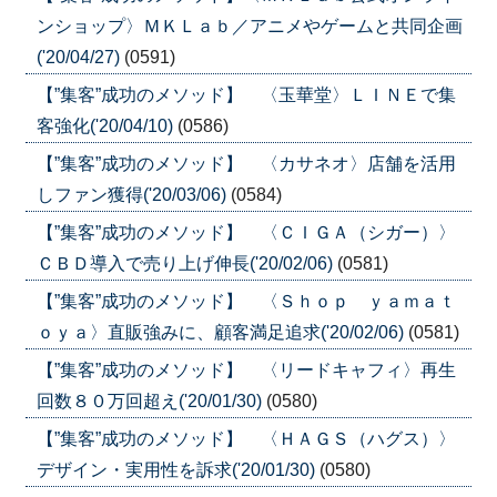
ンショップ〉ＭＫＬａｂ／アニメやゲームと共同企画
('20/04/27)
(0591)
【”集客”成功のメソッド】 〈玉華堂〉ＬＩＮＥで集
客強化('20/04/10)
(0586)
【”集客”成功のメソッド】 〈カサネオ〉店舗を活用
しファン獲得('20/03/06)
(0584)
【”集客”成功のメソッド】 〈ＣＩＧＡ（シガー）〉
ＣＢＤ導入で売り上げ伸長('20/02/06)
(0581)
【”集客”成功のメソッド】 〈Ｓｈｏｐ ｙａｍａｔ
ｏｙａ〉直販強みに、顧客満足追求('20/02/06)
(0581)
【”集客”成功のメソッド】 〈リードキャフィ〉再生
回数８０万回超え('20/01/30)
(0580)
【”集客”成功のメソッド】 〈ＨＡＧＳ（ハグス）〉
デザイン・実用性を訴求('20/01/30)
(0580)