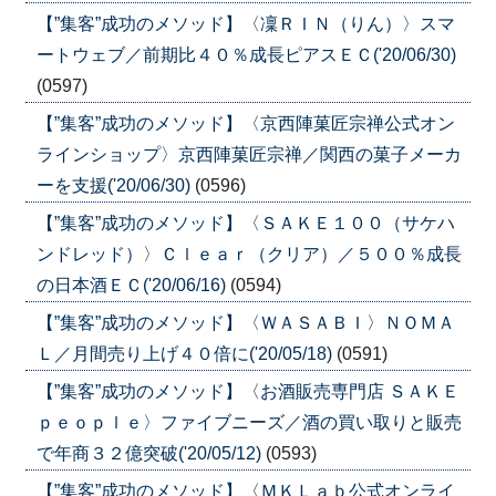
【”集客”成功のメソッド】〈凜ＲＩＮ（りん）〉スマ
ートウェブ／前期比４０％成長ピアスＥＣ('20/06/30)
(0597)
【”集客”成功のメソッド】〈京西陣菓匠宗禅公式オン
ラインショップ〉京西陣菓匠宗禅／関西の菓子メーカ
ーを支援('20/06/30)
(0596)
【”集客”成功のメソッド】〈ＳＡＫＥ１００（サケハ
ンドレッド）〉Ｃｌｅａｒ（クリア）／５００％成長
の日本酒ＥＣ('20/06/16)
(0594)
【”集客”成功のメソッド】〈ＷＡＳＡＢＩ〉ＮＯＭＡ
Ｌ／月間売り上げ４０倍に('20/05/18)
(0591)
【”集客”成功のメソッド】〈お酒販売専門店 ＳＡＫＥ
ｐｅｏｐｌｅ〉ファイブニーズ／酒の買い取りと販売
で年商３２億突破('20/05/12)
(0593)
【”集客”成功のメソッド】〈ＭＫＬａｂ公式オンライ