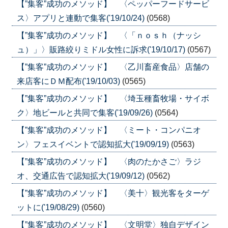
【”集客”成功のメソッド】 〈ペッパーフードサービ
ス〉アプリと連動で集客('19/10/24)
(0568)
【”集客”成功のメソッド】 〈「ｎｏｓｈ（ナッシ
ュ）」〉販路絞りミドル女性に訴求('19/10/17)
(0567)
【”集客”成功のメソッド】 〈乙川畜産食品〉店舗の
来店客にＤＭ配布('19/10/03)
(0565)
【”集客”成功のメソッド】 〈埼玉種畜牧場・サイボ
ク〉地ビールと共同で集客('19/09/26)
(0564)
【”集客”成功のメソッド】 〈ミート・コンパニオ
ン〉フェスイベントで認知拡大('19/09/19)
(0563)
【”集客”成功のメソッド】 〈肉のたかさご〉ラジ
オ、交通広告で認知拡大('19/09/12)
(0562)
【”集客”成功のメソッド】 〈美十〉観光客をターゲ
ットに('19/08/29)
(0560)
【”集客”成功のメソッド】 〈文明堂〉独自デザイン