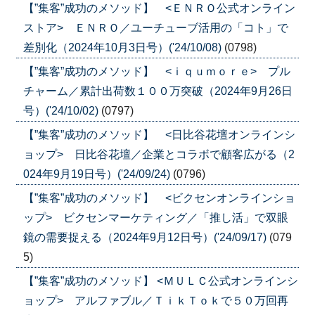
【”集客”成功のメソッド】 <ＥＮＲＯ公式オンライン
ストア> ＥＮＲＯ／ユーチューブ活用の「コト」で
差別化（2024年10月3日号）('24/10/08)
(0798)
【”集客”成功のメソッド】 <ｉｑｕｍｏｒｅ> プル
チャーム／累計出荷数１００万突破（2024年9月26日
号）('24/10/02)
(0797)
【”集客”成功のメソッド】 <日比谷花壇オンラインシ
ョップ> 日比谷花壇／企業とコラボで顧客広がる（2
024年9月19日号）('24/09/24)
(0796)
【”集客”成功のメソッド】 <ビクセンオンラインショ
ップ> ビクセンマーケティング／「推し活」で双眼
鏡の需要捉える（2024年9月12日号）('24/09/17)
(079
5)
【”集客”成功のメソッド】 <ＭＵＬＣ公式オンラインシ
ョップ> アルファブル／ＴｉｋＴｏｋで５０万回再