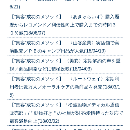
6/21)
【”集客”成功のメソッド】 〈あきゅらいず〉購入履
歴からレコメンド／利便性向上で購入までの時間３
０％減('18/06/07)
【”集客”成功のメソッド】 〈山谷産業〉実店舗で実
演販売／ＰＢのキャンプ用品が人気('18/04/19)
【”集客”成功のメソッド】 〈美彩〉定期解約の声を重
視／商品開発などに積極反映('18/04/03)
【”集客”成功のメソッド】 〈ルートウェイ〉定期利
用者は数万人／オーラルケアの新商品を発売('18/03/1
5)
【”集客”成功のメソッド】「松波動物メディカル通信
販売部」/＂動物好き＂の社員が対応/愛情持った対応で
顧客満足向上('18/03/02)