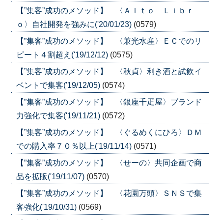
【”集客”成功のメソッド】 〈Ａｌｔｏ Ｌｉｂｒ
ｏ〉自社開発を強みに('20/01/23)
(0579)
【”集客”成功のメソッド】 〈兼光水産〉ＥＣでのリ
ピート４割超え('19/12/12)
(0575)
【”集客”成功のメソッド】 〈秋貞〉利き酒と試飲イ
ベントで集客('19/12/05)
(0574)
【”集客”成功のメソッド】 〈銀座千疋屋〉ブランド
力強化で集客('19/11/21)
(0572)
【”集客”成功のメソッド】 〈ぐるめくにひろ〉ＤＭ
での購入率７０％以上('19/11/14)
(0571)
【”集客”成功のメソッド】 〈せーの〉共同企画で商
品を拡販('19/11/07)
(0570)
【”集客”成功のメソッド】 〈花園万頭〉ＳＮＳで集
客強化('19/10/31)
(0569)