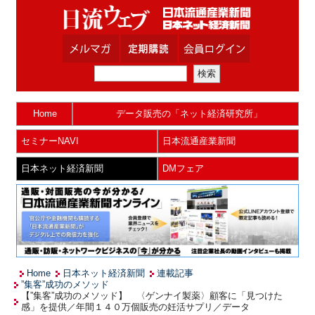
Home
データ販売の「ネット経済研究所」
セミナーNAVI
日本流通産業新聞
日本ネット経済新聞
DMフェア
Home
日本ネット経済新聞
連載記事
”集客”成功のメソッド
【”集客”成功のメソッド】 〈ゲンナイ製薬〉顧客に「見つけた
感」を提供／年間１４０万個販売の妊活サプリ／データ