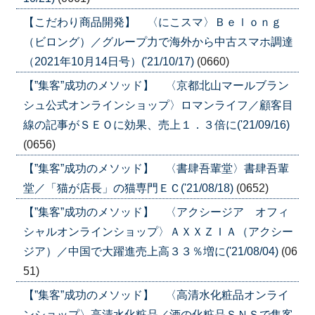
【こだわり商品開発】 〈にこスマ〉Ｂｅｌｏｎｇ
（ビロング）／グループ力で海外から中古スマホ調達
（2021年10月14日号）('21/10/17)
(0660)
【”集客”成功のメソッド】 〈京都北山マールブラン
シュ公式オンラインショップ〉ロマンライフ／顧客目
線の記事がＳＥＯに効果、売上１．３倍に('21/09/16)
(0656)
【”集客”成功のメソッド】 〈書肆吾輩堂〉書肆吾輩
堂／「猫が店長」の猫専門ＥＣ('21/08/18)
(0652)
【”集客”成功のメソッド】 〈アクシージア オフィ
シャルオンラインショップ〉ＡＸＸＺＩＡ（アクシー
ジア）／中国で大躍進売上高３３％増に('21/08/04)
(06
51)
【”集客”成功のメソッド】 〈高清水化粧品オンライ
ンショップ〉高清水化粧品／酒の化粧品ＳＮＳで集客