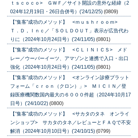
ｔｓｃｏｃｏ> ＧＷＦ／サイト開設の意外な経緯（2
024年12月19日・26日合併号）('24/12/25)
(0809)
【”集客”成功のメソッド】 <ｍｕｓｈｒｏｏｍ>
Ｔ．Ｄ，Ｉｎｃ／「ＳＯＬＤＯＵＴ」表示が広告代わ
りに（2024年10月24日号）('24/11/05)
(0801)
【”集客”成功のメソッド】 <ＣＬＩＮＩＣＳ> メド
レー／ウーバーイーツ、アマゾンと連携で入口・出口
強化（2024年10月24日号）('24/11/05)
(0801)
【”集客”成功のメソッド】 <オンライン診療プラット
フォーム「ｃｒｏｎ（クロン）」> ＭＩＣＩＮ／登
録医療機関数国内最大の６０００件超（2024年10月17
日号）('24/10/22)
(0800)
【”集客”成功のメソッド】 <サカタのタネ オンライ
ンショップ> サカタのタネ／レビューとＦＡＱで不安
解消（2024年10月10日号）('24/10/15)
(0799)