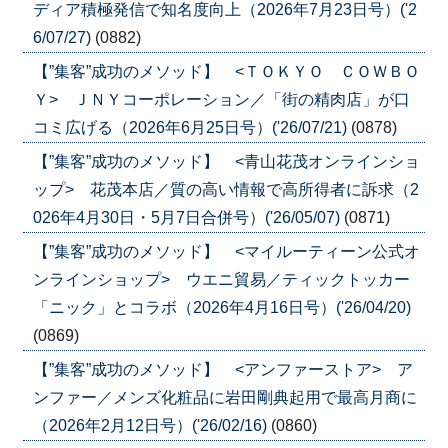
ディア積極発信で知名度向上（2026年7月23日号）('2
6/07/27)
(0882)
【”集客”成功のメソッド】 <ＴＯＫＹＯ ＣＯＷＢＯ
Ｙ> ＪＮＹコーポレーション／「街の精肉店」が口
コミ広げる（2026年6月25日号）('26/07/21)
(0878)
【”集客”成功のメソッド】 <青山花茂オンラインショ
ップ> 花茂本店／質の高い情報で高所得者に訴求（2
026年4月30日・5月7日合併号）('26/05/07)
(0871)
【”集客”成功のメソッド】 <マイルーティーン公式オ
ンラインショップ> ウエニ貿易／ティックトッカー
「ニック」とコラボ（2026年4月16日号）('26/04/20)
(0869)
【”集客”成功のメソッド】 <アンファーストア> ア
ンファー／メンズ化粧品に岩田剛典起用で最高月商に
（2026年2月12日号）('26/02/16)
(0860)