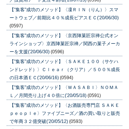
【”集客”成功のメソッド】〈凜ＲＩＮ（りん）〉スマ
ートウェブ／前期比４０％成長ピアスＥＣ('20/06/30)
(0597)
【”集客”成功のメソッド】〈京西陣菓匠宗禅公式オン
ラインショップ〉京西陣菓匠宗禅／関西の菓子メーカ
ーを支援('20/06/30)
(0596)
【”集客”成功のメソッド】〈ＳＡＫＥ１００（サケハ
ンドレッド）〉Ｃｌｅａｒ（クリア）／５００％成長
の日本酒ＥＣ('20/06/16)
(0594)
【”集客”成功のメソッド】〈ＷＡＳＡＢＩ〉ＮＯＭＡ
Ｌ／月間売り上げ４０倍に('20/05/18)
(0591)
【”集客”成功のメソッド】〈お酒販売専門店 ＳＡＫＥ
ｐｅｏｐｌｅ〉ファイブニーズ／酒の買い取りと販売
で年商３２億突破('20/05/12)
(0593)