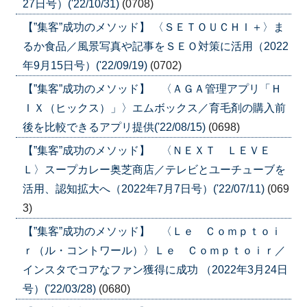
27日号）('22/10/31)
(0708)
【”集客”成功のメソッド】 〈ＳＥＴＯＵＣＨＩ＋〉ま
るか食品／風景写真や記事をＳＥＯ対策に活用（2022
年9月15日号）('22/09/19)
(0702)
【”集客”成功のメソッド】 〈ＡＧＡ管理アプリ「Ｈ
ＩＸ（ヒックス）」〉エムボックス／育毛剤の購入前
後を比較できるアプリ提供('22/08/15)
(0698)
【”集客”成功のメソッド】 〈ＮＥＸＴ ＬＥＶＥ
Ｌ〉スープカレー奥芝商店／テレビとユーチューブを
活用、認知拡大へ（2022年7月7日号）('22/07/11)
(069
3)
【”集客”成功のメソッド】 〈Ｌｅ Ｃｏｍｐｔｏｉ
ｒ（ル・コントワール）〉Ｌｅ Ｃｏｍｐｔｏｉｒ／
インスタでコアなファン獲得に成功 （2022年3月24日
号）('22/03/28)
(0680)