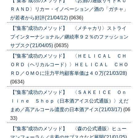
【”集客”成功のメソッド】 〈お酒の通販サイトＫＵ
ＲＡＮＤ〉リカー・イノベーション／酒の「ガチャ」
が若者から好評('21/04/12)
(0636)
【”集客”成功のメソッド】 〈メチャカリ〉ストライ
プインターナショナル／継続率９２％のファッション
サブスク('21/04/05)
(0635)
【”集客”成功のメソッド】 〈ＨＥＬＩＣＡＬ ＣＨ
ＯＲＤ（ヘリカルコード）〉ＨＥＬＩＣＡＬ ＣＨＯ
ＲＤ／ＯＭＯに注力平均顧客単価は４０万('21/03/28)
(0634)
【”集客”成功のメソッド】 〈ＳＡＫＥＩＣＥ Ｏｎ
ｌｉｎｅ Ｓｈｏｐ（日本酒アイス公式通販）〉えだ
まめ／高アルコール濃度の日本酒アイス('21/03/17)
(06
33)
【”集客”成功のメソッド】 〈森の公式通販〉ヒュー
マンフォーラム／古着のサブスクなど展開('21/01/25)