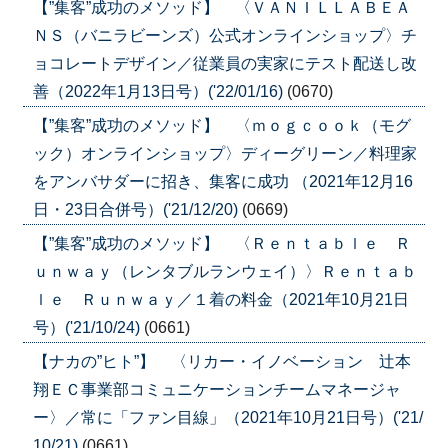
【”集客”成功のメソッド】 〈ＶＡＮＩＬＬＡＢＥＡ
ＮＳ（バニラビーンズ）公式オンラインショップ〉チ
ョコレートデザイン／従業員の実家にテスト配送し改
善（2022年1月13日号）('22/01/16)
(0670)
【”集客”成功のメソッド】 〈ｍｏｇｃｏｏｋ（モグ
ック）オンラインショップ〉ディーグリーン／料理家
をアンバサダーに招き、集客に成功 （2021年12月16
日・23日合併号）('21/12/20)
(0669)
【”集客”成功のメソッド】 〈Ｒｅｎｔａｂｌｅ Ｒ
ｕｎｗａｙ（レンタブルランウェイ）〉Ｒｅｎｔａｂ
ｌｅ Ｒｕｎｗａｙ／１着の料金（2021年10月21日
号）('21/10/24)
(0661)
【ナカの”ヒト”】 〈リカー・イノベーション 辻本
翔ＥＣ事業部コミュニケーションチームマネージャ
ー〉／常に「ファン目線」（2021年10月21日号）('21/
10/21)
(0661)