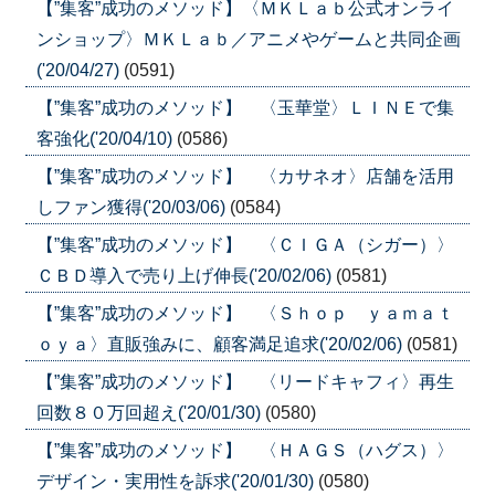
【”集客”成功のメソッド】〈ＭＫＬａｂ公式オンライ
ンショップ〉ＭＫＬａｂ／アニメやゲームと共同企画
('20/04/27)
(0591)
【”集客”成功のメソッド】 〈玉華堂〉ＬＩＮＥで集
客強化('20/04/10)
(0586)
【”集客”成功のメソッド】 〈カサネオ〉店舗を活用
しファン獲得('20/03/06)
(0584)
【”集客”成功のメソッド】 〈ＣＩＧＡ（シガー）〉
ＣＢＤ導入で売り上げ伸長('20/02/06)
(0581)
【”集客”成功のメソッド】 〈Ｓｈｏｐ ｙａｍａｔ
ｏｙａ〉直販強みに、顧客満足追求('20/02/06)
(0581)
【”集客”成功のメソッド】 〈リードキャフィ〉再生
回数８０万回超え('20/01/30)
(0580)
【”集客”成功のメソッド】 〈ＨＡＧＳ（ハグス）〉
デザイン・実用性を訴求('20/01/30)
(0580)