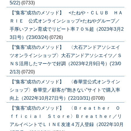
5/22)
(0733)
【”集客”成功のメソッド】 <たねや・ＣＬＵＢ ＨＡ
ＲＩＥ 公式オンラインショップ>たねやグループ／
手厚いファン育成でリピート率７０％超（2023年3月2
3日号）('23/03/24)
(0726)
【”集客”成功のメソッド】 〈大石アンドアソシエイ
ツオンラインショップ〉大石アンドアソシエイツ／Ｓ
ＮＳ活用したマーケで好調（2023年2月9日号）('23/0
2/13)
(0720)
【”集客”成功のメソッド】 〈春華堂公式オンライン
ショップ〉春華堂／顧客が”飽きない”サイトで購入率
向上（2022年10月27日号）('22/10/31)
(0708)
【”集客”成功のメソッド】 〈Ｂｒｅａｔｈｅｒ Ｏ
ｆｆｉｃｉａｌ Ｓｔｏｒｅ〉Ｂｒｅａｔｈｅｒ／リ
アルイベントでＬＩＮＥ友達４万人登録（2022年10月