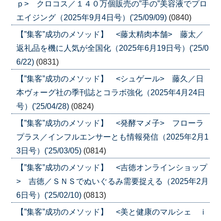
ｐ> クロコス／１４０万個販売の”手の”美容液でプロ
エイジング（2025年9月4日号）('25/09/09)
(0840)
【”集客”成功のメソッド】 <藤太精肉本舗> 藤太／
返礼品を機に人気が全国化（2025年6月19日号）('25/0
6/22)
(0831)
【”集客”成功のメソッド】 <シュゲール> 藤久／日
本ヴォーグ社の季刊誌とコラボ強化（2025年4月24日
号）('25/04/28)
(0824)
【”集客”成功のメソッド】 <発酵マメ子> フローラ
プラス／インフルエンサーとも情報発信（2025年2月1
3日号）('25/03/05)
(0814)
【”集客”成功のメソッド】 <吉徳オンラインショップ
> 吉徳／ＳＮＳでぬいぐるみ需要捉える（2025年2月
6日号）('25/02/10)
(0813)
【”集客”成功のメソッド】 <美と健康のマルシェ ｉ