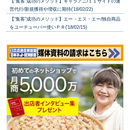
【”集客”成功のメソッド】キャラアニ/１１サイトの運
営代行/新規獲得や増収に期待('18/02/22)
【”集客”成功のメソッド】エー・エス・エー/独自商品
をユーチューバー使いＰＲ('18/02/15)