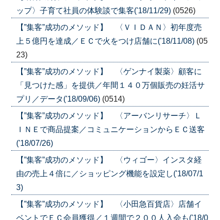
ップ〉子育て社員の体験談で集客('18/11/29)
(0526)
【”集客”成功のメソッド】 〈ＶＩＤＡＮ〉初年度売
上５億円を達成／ＥＣで火をつけ店舗に('18/11/08)
(05
23)
【”集客”成功のメソッド】 〈ゲンナイ製薬〉顧客に
「見つけた感」を提供／年間１４０万個販売の妊活サ
プリ／データ('18/09/06)
(0514)
【”集客”成功のメソッド】 〈アーバンリサーチ〉Ｌ
ＩＮＥで商品提案／コミュニケーションからＥＣ送客
('18/07/26)
【”集客”成功のメソッド】 〈ウィゴー〉インスタ経
由の売上４倍に／ショッピング機能を設定し('18/07/1
3)
【”集客”成功のメソッド】 〈小田急百貨店〉店舗イ
ベントでＥＣ会員獲得／１週間で２００人入会も('18/0