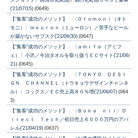
('21/07/15)
(0649)
【”集客”成功のメソッド】 〈Ｏｔｏｍｏｎｉ（オト
モニ）〉ｍｅｕｒｏｎ（ミューロン）／苦手なビール
が届かないサブスク('21/06/30)
(0647)
【”集客”成功のメソッド】 〈ａｍｉｆｅ（アミフ
ェ）〉小沢／今治タオルを取り扱うＥＣサイト('21/06/
21)
(0645)
【”集客”成功のメソッド】 〈ＴＯＫＹＯ ＤＥＳＩ
ＧＮ ＣＨＡＮＮＥＬ（トウキョウデザインチャンネ
ル）〉コックス／ＥＣ売上高８０％増('21/06/07)
(064
3)
【”集客”成功のメソッド】 〈Ｂｏｋａ ｎｉｉ〉Ｄ
ｉｒｅｃｔ Ｔｅｃｈ／初日売上６０００万円のアパ
レル('21/04/19)
(0637)