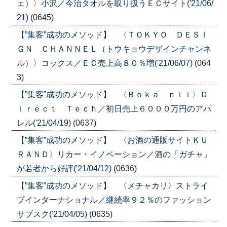
ェ）〉小沢／今治タオルを取り扱うＥＣサイト('21/06/
21)
(0645)
【”集客”成功のメソッド】 〈ＴＯＫＹＯ ＤＥＳＩ
ＧＮ ＣＨＡＮＮＥＬ（トウキョウデザインチャンネ
ル）〉コックス／ＥＣ売上高８０％増('21/06/07)
(064
3)
【”集客”成功のメソッド】 〈Ｂｏｋａ ｎｉｉ〉Ｄ
ｉｒｅｃｔ Ｔｅｃｈ／初日売上６０００万円のアパ
レル('21/04/19)
(0637)
【”集客”成功のメソッド】 〈お酒の通販サイトＫＵ
ＲＡＮＤ〉リカー・イノベーション／酒の「ガチャ」
が若者から好評('21/04/12)
(0636)
【”集客”成功のメソッド】 〈メチャカリ〉ストライ
プインターナショナル／継続率９２％のファッション
サブスク('21/04/05)
(0635)