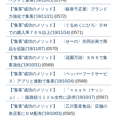
ベントで集客('19/12/05)
(0574)
【”集客”成功のメソッド】 〈銀座千疋屋〉ブランド
力強化で集客('19/11/21)
(0572)
【”集客”成功のメソッド】 〈ぐるめくにひろ〉ＤＭ
での購入率７０％以上('19/11/14)
(0571)
【”集客”成功のメソッド】 〈せーの〉共同企画で商
品を拡販('19/11/07)
(0570)
【”集客”成功のメソッド】 〈花園万頭〉ＳＮＳで集
客強化('19/10/31)
(0569)
【”集客”成功のメソッド】 〈ペッパーフードサービ
ス〉アプリと連動で集客('19/10/24)
(0568)
【”集客”成功のメソッド】 〈「ｎｏｓｈ（ナッシ
ュ）」〉販路絞りミドル女性に訴求('19/10/17)
(0567)
【”集客”成功のメソッド】 〈乙川畜産食品〉店舗の
来店客にＤＭ配布('19/10/03)
(0565)