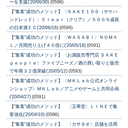
ーを支援('20/06/30)
(0596)
【”集客”成功のメソッド】〈ＳＡＫＥ１００（サケハ
ンドレッド）〉Ｃｌｅａｒ（クリア）／５００％成長
の日本酒ＥＣ('20/06/16)
(0594)
【”集客”成功のメソッド】〈ＷＡＳＡＢＩ〉ＮＯＭＡ
Ｌ／月間売り上げ４０倍に('20/05/18)
(0591)
【”集客”成功のメソッド】〈お酒販売専門店 ＳＡＫＥ
ｐｅｏｐｌｅ〉ファイブニーズ／酒の買い取りと販売
で年商３２億突破('20/05/12)
(0593)
【”集客”成功のメソッド】〈ＭＫＬａｂ公式オンライ
ンショップ〉ＭＫＬａｂ／アニメやゲームと共同企画
('20/04/27)
(0591)
【”集客”成功のメソッド】 〈玉華堂〉ＬＩＮＥで集
客強化('20/04/10)
(0586)
【”集客”成功のメソッド】 〈カサネオ〉店舗を活用