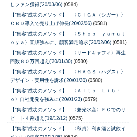
しファン獲得('20/03/06)
(0584)
【”集客”成功のメソッド】 〈ＣＩＧＡ（シガー）〉
ＣＢＤ導入で売り上げ伸長('20/02/06)
(0581)
【”集客”成功のメソッド】 〈Ｓｈｏｐ ｙａｍａｔ
ｏｙａ〉直販強みに、顧客満足追求('20/02/06)
(0581)
【”集客”成功のメソッド】 〈リードキャフィ〉再生
回数８０万回超え('20/01/30)
(0580)
【”集客”成功のメソッド】 〈ＨＡＧＳ（ハグス）〉
デザイン・実用性を訴求('20/01/30)
(0580)
【”集客”成功のメソッド】 〈Ａｌｔｏ Ｌｉｂｒ
ｏ〉自社開発を強みに('20/01/23)
(0579)
【”集客”成功のメソッド】 〈兼光水産〉ＥＣでのリ
ピート４割超え('19/12/12)
(0575)
【”集客”成功のメソッド】 〈秋貞〉利き酒と試飲イ