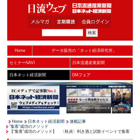
Home
データ販売の「ネット経済研究所」
セミナーNAVI
日本流通産業新聞
日本ネット経済新聞
DMフェア
Home
日本ネット経済新聞
連載記事
”集客”成功のメソッド
【”集客”成功のメソッド】 〈秋貞〉利き酒と試飲イベントで集客