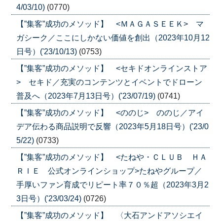
4/03/10)
(0770)
【”集客”成功のメソッド】 <ＭＡＧＡＳＥＥＫ> マ
ガシーク／ここにしかない価値を創出（2023年10月12
日号）('23/10/13)
(0753)
【”集客”成功のメソッド】 <セキドオンラインストア
> セキド／充実のコンテンツとイベントでドローン
普及へ（2023年7月13日号）('23/07/19)
(0741)
【”集客”成功のメソッド】 <ののじ> ののじ／アイ
デア伝わる商品説明で反響（2023年5月18日号）('23/0
5/22)
(0733)
【”集客”成功のメソッド】 <たねや・ＣＬＵＢ ＨＡ
ＲＩＥ 公式オンラインショップ>たねやグループ／
手厚いファン育成でリピート率７０％超（2023年3月2
3日号）('23/03/24)
(0726)
【”集客”成功のメソッド】 〈大石アンドアソシエイ