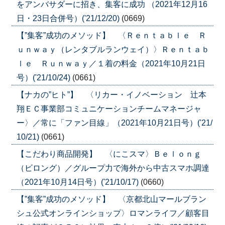
をアンバサダーに招き、集客に成功 （2021年12月16
日・23日合併号）('21/12/20)
(0669)
【”集客”成功のメソッド】 〈Ｒｅｎｔａｂｌｅ Ｒ
ｕｎｗａｙ（レンタブルランウェイ）〉Ｒｅｎｔａｂ
ｌｅ Ｒｕｎｗａｙ／１着の料金（2021年10月21日
号）('21/10/24)
(0661)
【ナカの”ヒト”】 〈リカー・イノベーション 辻本
翔ＥＣ事業部コミュニケーションチームマネージャ
ー〉／常に「ファン目線」（2021年10月21日号）('21/
10/21)
(0661)
【こだわり商品開発】 〈にこスマ〉Ｂｅｌｏｎｇ
（ビロング）／グループ力で海外から中古スマホ調達
（2021年10月14日号）('21/10/17)
(0660)
【”集客”成功のメソッド】 〈京都北山マールブラン
シュ公式オンラインショップ〉ロマンライフ／顧客目