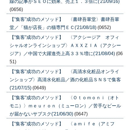
線の記事がＳＥＯに効果、売上１．３倍に('21/09/16)
(0656)
【”集客”成功のメソッド】 〈書肆吾輩堂〉書肆吾輩
堂／「猫が店長」の猫専門ＥＣ('21/08/18)
(0652)
【”集客”成功のメソッド】 〈アクシージア オフィ
シャルオンラインショップ〉ＡＸＸＺＩＡ（アクシー
ジア）／中国で大躍進売上高３３％増に('21/08/04)
(06
51)
【”集客”成功のメソッド】 〈高清水化粧品オンライ
ンショップ〉高清水化粧品／酒の化粧品ＳＮＳで集客
('21/07/15)
(0649)
【”集客”成功のメソッド】 〈Ｏｔｏｍｏｎｉ（オト
モニ）〉ｍｅｕｒｏｎ（ミューロン）／苦手なビール
が届かないサブスク('21/06/30)
(0647)
【”集客”成功のメソッド】 〈ａｍｉｆｅ（アミフ