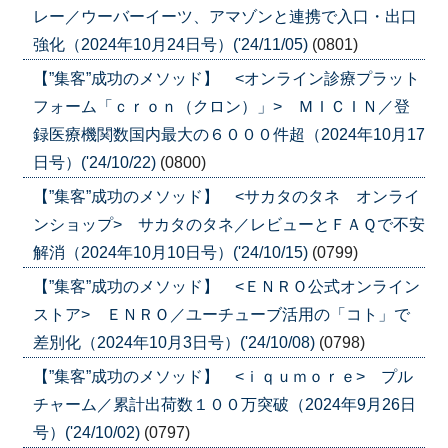
レー／ウーバーイーツ、アマゾンと連携で入口・出口
強化（2024年10月24日号）('24/11/05)
(0801)
【”集客”成功のメソッド】 <オンライン診療プラット
フォーム「ｃｒｏｎ（クロン）」> ＭＩＣＩＮ／登
録医療機関数国内最大の６０００件超（2024年10月17
日号）('24/10/22)
(0800)
【”集客”成功のメソッド】 <サカタのタネ オンライ
ンショップ> サカタのタネ／レビューとＦＡＱで不安
解消（2024年10月10日号）('24/10/15)
(0799)
【”集客”成功のメソッド】 <ＥＮＲＯ公式オンライン
ストア> ＥＮＲＯ／ユーチューブ活用の「コト」で
差別化（2024年10月3日号）('24/10/08)
(0798)
【”集客”成功のメソッド】 <ｉｑｕｍｏｒｅ> プル
チャーム／累計出荷数１００万突破（2024年9月26日
号）('24/10/02)
(0797)