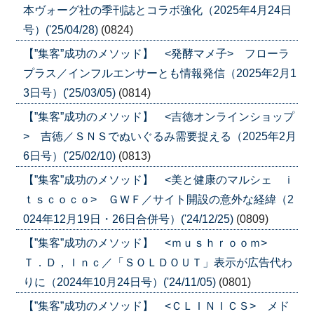
本ヴォーグ社の季刊誌とコラボ強化（2025年4月24日
号）('25/04/28)
(0824)
【”集客”成功のメソッド】 <発酵マメ子> フローラ
プラス／インフルエンサーとも情報発信（2025年2月1
3日号）('25/03/05)
(0814)
【”集客”成功のメソッド】 <吉徳オンラインショップ
> 吉徳／ＳＮＳでぬいぐるみ需要捉える（2025年2月
6日号）('25/02/10)
(0813)
【”集客”成功のメソッド】 <美と健康のマルシェ ｉ
ｔｓｃｏｃｏ> ＧＷＦ／サイト開設の意外な経緯（2
024年12月19日・26日合併号）('24/12/25)
(0809)
【”集客”成功のメソッド】 <ｍｕｓｈｒｏｏｍ>
Ｔ．Ｄ，Ｉｎｃ／「ＳＯＬＤＯＵＴ」表示が広告代わ
りに（2024年10月24日号）('24/11/05)
(0801)
【”集客”成功のメソッド】 <ＣＬＩＮＩＣＳ> メド