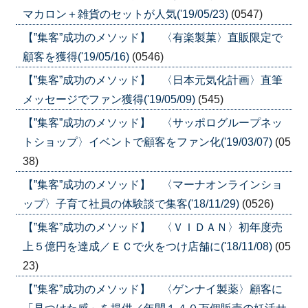
マカロン＋雑貨のセットが人気('19/05/23)
(0547)
【”集客”成功のメソッド】 〈有楽製菓〉直販限定で
顧客を獲得('19/05/16)
(0546)
【”集客”成功のメソッド】 〈日本元気化計画〉直筆
メッセージでファン獲得('19/05/09)
(545)
【”集客”成功のメソッド】 〈サッポログループネッ
トショップ〉イベントで顧客をファン化('19/03/07)
(05
38)
【”集客”成功のメソッド】 〈マーナオンラインショ
ップ〉子育て社員の体験談で集客('18/11/29)
(0526)
【”集客”成功のメソッド】 〈ＶＩＤＡＮ〉初年度売
上５億円を達成／ＥＣで火をつけ店舗に('18/11/08)
(05
23)
【”集客”成功のメソッド】 〈ゲンナイ製薬〉顧客に