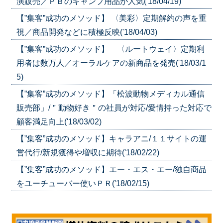
演販売／ＰＢのキャンプ用品が人気('18/04/19)
【”集客”成功のメソッド】 〈美彩〉定期解約の声を重
視／商品開発などに積極反映('18/04/03)
【”集客”成功のメソッド】 〈ルートウェイ〉定期利
用者は数万人／オーラルケアの新商品を発売('18/03/1
5)
【”集客”成功のメソッド】「松波動物メディカル通信
販売部」/＂動物好き＂の社員が対応/愛情持った対応で
顧客満足向上('18/03/02)
【”集客”成功のメソッド】キャラアニ/１１サイトの運
営代行/新規獲得や増収に期待('18/02/22)
【”集客”成功のメソッド】エー・エス・エー/独自商品
をユーチューバー使いＰＲ('18/02/15)