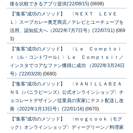
後を比較できるアプリ提供('22/08/15)
(0698)
【”集客”成功のメソッド】 〈ＮＥＸＴ ＬＥＶＥ
Ｌ〉スープカレー奥芝商店／テレビとユーチューブを
活用、認知拡大へ（2022年7月7日号）('22/07/11)
(069
3)
【”集客”成功のメソッド】 〈Ｌｅ Ｃｏｍｐｔｏｉ
ｒ（ル・コントワール）〉Ｌｅ Ｃｏｍｐｔｏｉｒ／
インスタでコアなファン獲得に成功 （2022年3月24日
号）('22/03/28)
(0680)
【”集客”成功のメソッド】 〈ＶＡＮＩＬＬＡＢＥＡ
ＮＳ（バニラビーンズ）公式オンラインショップ〉チ
ョコレートデザイン／従業員の実家にテスト配送し改
善（2022年1月13日号）('22/01/16)
(0670)
【”集客”成功のメソッド】 〈ｍｏｇｃｏｏｋ（モグ
ック）オンラインショップ〉ディーグリーン／料理家