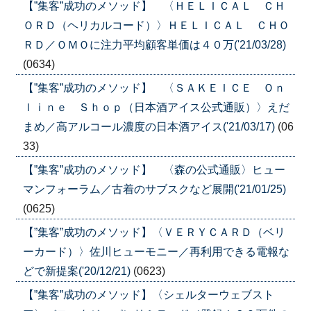
【”集客”成功のメソッド】 〈ＨＥＬＩＣＡＬ ＣＨ
ＯＲＤ（ヘリカルコード）〉ＨＥＬＩＣＡＬ ＣＨＯ
ＲＤ／ＯＭＯに注力平均顧客単価は４０万('21/03/28)
(0634)
【”集客”成功のメソッド】 〈ＳＡＫＥＩＣＥ Ｏｎ
ｌｉｎｅ Ｓｈｏｐ（日本酒アイス公式通販）〉えだ
まめ／高アルコール濃度の日本酒アイス('21/03/17)
(06
33)
【”集客”成功のメソッド】 〈森の公式通販〉ヒュー
マンフォーラム／古着のサブスクなど展開('21/01/25)
(0625)
【”集客”成功のメソッド】〈ＶＥＲＹＣＡＲＤ（ベリ
ーカード）〉佐川ヒューモニー／再利用できる電報な
どで新提案('20/12/21)
(0623)
【”集客”成功のメソッド】〈シェルターウェブスト