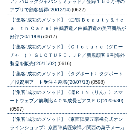
ア〉バロックジャパンリミテッド／登録１６０万件の
アプリで顧客獲得('20/12/14)
(0622)
【”集客”成功のメソッド】〈白鶴 Ｂｅａｕｔｙ＆Ｈｅ
ａｌｔｈ Ｃａｒｅ〉白鶴酒造／白鶴酒造の美容商品が
好評('20/11/09)
(0617)
【”集客”成功のメソッド】〈Ｇｌｏｔｕｒｅ（グロー
チャー）〉ＧＬＯＴＵＲＥ．ＪＰ／新規顧客８割海外
製品を販売('20/11/02)
(0616)
【”集客”成功のメソッド】〈タグボート〉タグボート
／投資用アート受注４割増('20/07/13)
(0598)
【”集客”成功のメソッド】〈凜ＲＩＮ（りん）〉スマ
ートウェブ／前期比４０％成長ピアスＥＣ('20/06/30)
(0597)
【”集客”成功のメソッド】〈京西陣菓匠宗禅公式オン
ラインショップ〉京西陣菓匠宗禅／関西の菓子メーカ