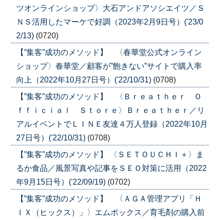
ツオンラインショップ〉大石アンドアソシエイツ／Ｓ
ＮＳ活用したマーケで好調（2023年2月9日号）('23/0
2/13)
(0720)
【”集客”成功のメソッド】 〈春華堂公式オンライン
ショップ〉春華堂／顧客が”飽きない”サイトで購入率
向上（2022年10月27日号）('22/10/31)
(0708)
【”集客”成功のメソッド】 〈Ｂｒｅａｔｈｅｒ Ｏ
ｆｆｉｃｉａｌ Ｓｔｏｒｅ〉Ｂｒｅａｔｈｅｒ／リ
アルイベントでＬＩＮＥ友達４万人登録（2022年10月
27日号）('22/10/31)
(0708)
【”集客”成功のメソッド】 〈ＳＥＴＯＵＣＨＩ＋〉ま
るか食品／風景写真や記事をＳＥＯ対策に活用（2022
年9月15日号）('22/09/19)
(0702)
【”集客”成功のメソッド】 〈ＡＧＡ管理アプリ「Ｈ
ＩＸ（ヒックス）」〉エムボックス／育毛剤の購入前