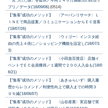
「見つけた感」を提供／年間１４０万個販売の妊活サ
プリ／データ('18/09/06)
(0514)
【”集客”成功のメソッド】 〈アーバンリサーチ〉Ｌ
ＩＮＥで商品提案／コミュニケーションからＥＣ送客
('18/07/26)
【”集客”成功のメソッド】 〈ウィゴー〉インスタ経
由の売上４倍に／ショッピング機能を設定し('18/07/1
3)
【”集客”成功のメソッド】 〈小田急百貨店〉店舗イ
ベントでＥＣ会員獲得／１週間で２００人入会も('18/0
6/21)
【”集客”成功のメソッド】 〈あきゅらいず〉購入履
歴からレコメンド／利便性向上で購入までの時間３
０％減('18/06/07)
【”集客”成功のメソッド】 〈山谷産業〉実店舗で実